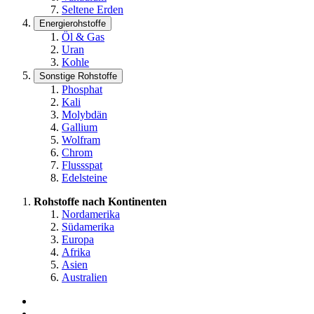
Seltene Erden
Energierohstoffe
Öl & Gas
Uran
Kohle
Sonstige Rohstoffe
Phosphat
Kali
Molybdän
Gallium
Wolfram
Chrom
Flussspat
Edelsteine
Rohstoffe nach Kontinenten
Nordamerika
Südamerika
Europa
Afrika
Asien
Australien