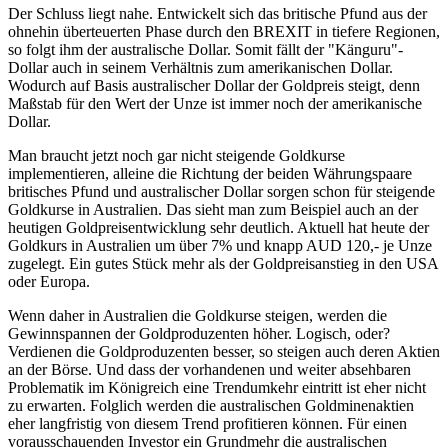
Der Schluss liegt nahe. Entwickelt sich das britische Pfund aus der
ohnehin überteuerten Phase durch den BREXIT in tiefere Regionen,
so folgt ihm der australische Dollar. Somit fällt der "Känguru"-
Dollar auch in seinem Verhältnis zum amerikanischen Dollar.
Wodurch auf Basis australischer Dollar der Goldpreis steigt, denn
Maßstab für den Wert der Unze ist immer noch der amerikanische
Dollar.
Man braucht jetzt noch gar nicht steigende Goldkurse
implementieren, alleine die Richtung der beiden Währungspaare
britisches Pfund und australischer Dollar sorgen schon für steigende
Goldkurse in Australien. Das sieht man zum Beispiel auch an der
heutigen Goldpreisentwicklung sehr deutlich. Aktuell hat heute der
Goldkurs in Australien um über 7% und knapp AUD 120,- je Unze
zugelegt. Ein gutes Stück mehr als der Goldpreisanstieg in den USA
oder Europa.
Wenn daher in Australien die Goldkurse steigen, werden die
Gewinnspannen der Goldproduzenten höher. Logisch, oder?
Verdienen die Goldproduzenten besser, so steigen auch deren Aktien
an der Börse. Und dass der vorhandenen und weiter absehbaren
Problematik im Königreich eine Trendumkehr eintritt ist eher nicht
zu erwarten. Folglich werden die australischen Goldminenaktien
eher langfristig von diesem Trend profitieren können. Für einen
vorausschauenden Investor ein Grundmehr die australischen