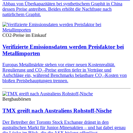
Abbau von Überkapazitäten bei synthetischem Graphit in China
dessen Preise antreiben. Beides erhöht die Nachfrage nach
natürlichem Graphit.
CO2-Preise im Einkauf
Verifizierte Emissionsdaten werden Preisfaktor bei
Metallimporten
Europas Metallmärkte stehen vor einer neuen Kostenrealität.
Regulierung und CO₂-Preise greifen tiefer in Verträge und
Aufschläge ein, während Benchmarks belastbare CO₂-Kosten von
bloßen Preisbehauptungen trennen.
Bergbaubörsen
TMX greift nach Australiens Rohstoff-Nische
Der Betreiber der Toronto Stock Exchange drängt in den
australischen Markt für Junior-Minenaktien – und hat dabei genau
die Lücke im Blick, die die ASX bislang offenlässt.