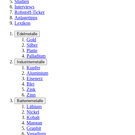
Studien
Interviews
Rohstoff-Ticker
Anlagetipps
Lexikon
Edelmetalle
Gold
Silber
Platin
Palladium
Industriemetalle
Kupfer
Aluminium
Eisenerz
Blei
Zink
Zinn
Batteriemetalle
Lithium
Nickel
Kobalt
Mangan
Graphit
Vanadium