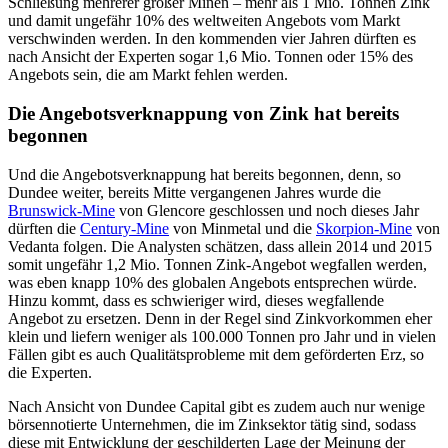
Schließung mehrerer großer Minen – mehr als 1 Mio. Tonnen Zink
und damit ungefähr 10% des weltweiten Angebots vom Markt
verschwinden werden. In den kommenden vier Jahren dürften es
nach Ansicht der Experten sogar 1,6 Mio. Tonnen oder 15% des
Angebots sein, die am Markt fehlen werden.
Die Angebotsverknappung von Zink hat bereits
begonnen
Und die Angebotsverknappung hat bereits begonnen, denn, so
Dundee weiter, bereits Mitte vergangenen Jahres wurde die
Brunswick-Mine
von Glencore geschlossen und noch dieses Jahr
dürften die
Century-Mine
von Minmetal und die
Skorpion-Mine
von
Vedanta folgen. Die Analysten schätzen, dass allein 2014 und 2015
somit ungefähr 1,2 Mio. Tonnen Zink-Angebot wegfallen werden,
was eben knapp 10% des globalen Angebots entsprechen würde.
Hinzu kommt, dass es schwieriger wird, dieses wegfallende
Angebot zu ersetzen. Denn in der Regel sind Zinkvorkommen eher
klein und liefern weniger als 100.000 Tonnen pro Jahr und in vielen
Fällen gibt es auch Qualitätsprobleme mit dem geförderten Erz, so
die Experten.
Nach Ansicht von Dundee Capital gibt es zudem auch nur wenige
börsennotierte Unternehmen, die im Zinksektor tätig sind, sodass
diese mit Entwicklung der geschilderten Lage der Meinung der