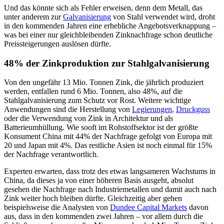
Und das könnte sich als Fehler erweisen, denn dem Metall, das
unter anderem zur
Galvanisierung
von Stahl verwendet wird, droht
in den kommenden Jahren eine erhebliche Angebotsverknappung –
was bei einer nur gleichbleibenden Zinknachfrage schon deutliche
Preissteigerungen auslösen dürfte.
48% der Zinkproduktion zur Stahlgalvanisierung
Von den ungefähr 13 Mio. Tonnen Zink, die jährlich produziert
werden, entfallen rund 6 Mio. Tonnen, also 48%, auf die
Stahlgalvanisierung zum Schutz vor Rost. Weitere wichtige
Anwendungen sind die Herstellung von
Legierungen
,
Druckguss
oder die Verwendung von Zink in Architektur und als
Batterieumhüllung. Wie sooft im Rohstoffsektor ist der größte
Konsument China mit 44% der Nachfrage gefolgt von Europa mit
20 und Japan mit 4%. Das restliche Asien ist noch einmal für 15%
der Nachfrage verantwortlich.
Experten erwarten, dass trotz des etwas langsameren Wachstums in
China, da dieses ja von einer höheren Basis ausgeht, absolut
gesehen die Nachfrage nach Industriemetallen und damit auch nach
Zink weiter hoch bleiben dürfte. Gleichzeitig aber gehen
beispielsweise die Analysten von
Dundee Capital Markets
davon
aus, dass in den kommenden zwei Jahren – vor allem durch die