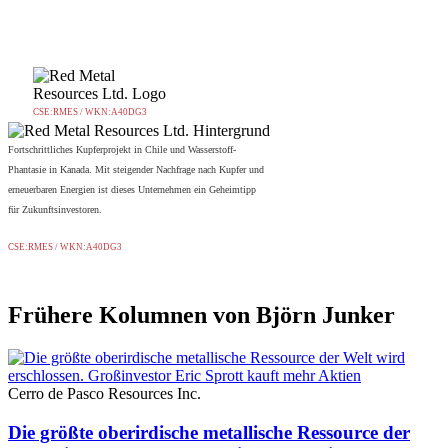
CSE:RMES / WKN:A40DG3
Fortschrittliches Kupferprojekt in Chile und Wasserstoff-
Phantasie in Kanada. Mit steigender Nachfrage nach Kupfer und
erneuerbaren Energien ist dieses Unternehmen ein Geheimtipp
für Zukunftsinvestoren.
CSE:RMES / WKN:A40DG3
Frühere Kolumnen von Björn Junker
Cerro de Pasco Resources Inc.
Die größte oberirdische metallische Ressource der