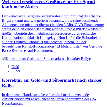
Welt wird erschlossen. Großinvestor Eric Sprott
kauft mehr Aktien
Der kanadische Bergbau-Großinvestor Eric Sprott hat die Chance
längst erkannt und wie gestern bekannt wurde, seine bestehende
Aktienposition mit einer überraschenden 3 Mio. CAD Finanzierung
erneut deutlich erhöht. Jahrelang war das Projekt mit der weltweit
größten oberirdischen metallischen Ressource durch rechtliche
Komplikationen faktisch lahmgelegt. Nun laufen die Bohrarbeiten
auf der Tailings-Deponie "Quiulacocha", einem Teil der
bedeutenden Rohstoff-Konzession "El Metalurgista" von Cerro de
Pasco Resources auf Hochtouren.
Gold
Silber
Korrektur am Gold- und Silbermarkt nach starker
Rallye
In der letzten Handelswoche gab es drei marktbewegende
Zinsentscheide mit anschließenden Pressekonferenzen der US-
Notenbanken.