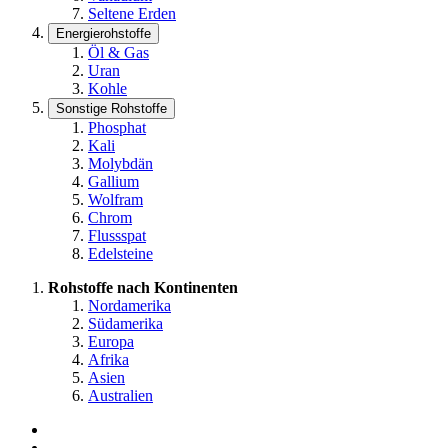
Seltene Erden
Energierohstoffe
Öl & Gas
Uran
Kohle
Sonstige Rohstoffe
Phosphat
Kali
Molybdän
Gallium
Wolfram
Chrom
Flussspat
Edelsteine
Rohstoffe nach Kontinenten
Nordamerika
Südamerika
Europa
Afrika
Asien
Australien