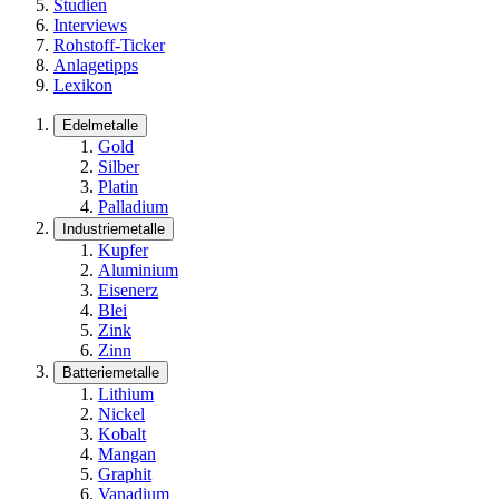
Studien
Interviews
Rohstoff-Ticker
Anlagetipps
Lexikon
Edelmetalle
Gold
Silber
Platin
Palladium
Industriemetalle
Kupfer
Aluminium
Eisenerz
Blei
Zink
Zinn
Batteriemetalle
Lithium
Nickel
Kobalt
Mangan
Graphit
Vanadium