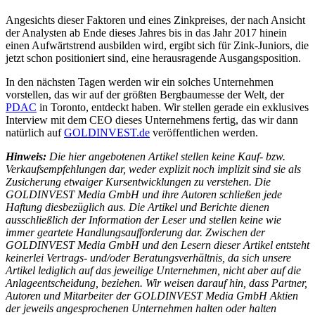
Angesichts dieser Faktoren und eines Zinkpreises, der nach Ansicht
der Analysten ab Ende dieses Jahres bis in das Jahr 2017 hinein
einen Aufwärtstrend ausbilden wird, ergibt sich für Zink-Juniors, die
jetzt schon positioniert sind, eine herausragende Ausgangsposition.
In den nächsten Tagen werden wir ein solches Unternehmen
vorstellen, das wir auf der größten Bergbaumesse der Welt, der
PDAC
in Toronto, entdeckt haben. Wir stellen gerade ein exklusives
Interview mit dem CEO dieses Unternehmens fertig, das wir dann
natürlich auf
GOLDINVEST.de
veröffentlichen werden.
Hinweis:
Die hier angebotenen Artikel stellen keine Kauf- bzw.
Verkaufsempfehlungen dar, weder explizit noch implizit sind sie als
Zusicherung etwaiger Kursentwicklungen zu verstehen. Die
GOLDINVEST Media GmbH und ihre Autoren schließen jede
Haftung diesbezüglich aus. Die Artikel und Berichte dienen
ausschließlich der Information der Leser und stellen keine wie
immer geartete Handlungsaufforderung dar. Zwischen der
GOLDINVEST Media GmbH und den Lesern dieser Artikel entsteht
keinerlei Vertrags- und/oder Beratungsverhältnis, da sich unsere
Artikel lediglich auf das jeweilige Unternehmen, nicht aber auf die
Anlageentscheidung, beziehen. Wir weisen darauf hin, dass Partner,
Autoren und Mitarbeiter der GOLDINVEST Media GmbH Aktien
der jeweils angesprochenen Unternehmen halten oder halten