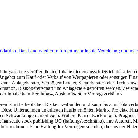
f Südafrika. Das Land wiederum fordert mehr lokale Veredelung und mac
ngscout.de veröffentlichten Inhalte dienen ausschließlich der allgeme
gebot zum Kauf oder Verkauf von Wertpapieren oder sonstigen Finanzins
senen Anlageberater, Vermögensberater, Steuerberater oder Rechtsanwal
Situation, Risikobereitschaft und Anlageziele getroffen werden. Zwisc
r Inhalte kein Beratungs-, Auskunfts- oder Vertragsverhältnis.
 ist mit erheblichen Risiken verbunden und kann bis zum Totalverlust 
iese Unternehmen unterliegen häufig erhöhten Markt-, Projekt-, Finan
ken Schwankungen unterliegen. Frühere Kursentwicklungen, Prognosen o
hanseatic stock publishing UG (haftungsbeschränkt), ihre Autoren, Mita
n Informationen. Eine Haftung für Vermögensschäden, die aus der Nutzung