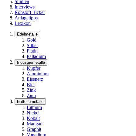
Studien
Interviews
Rohstoff-Ticker
Anlagetipps
Lexikon
Edelmetalle
Gold
Silber
Platin
Palladium
Industriemetalle
Kupfer
Aluminium
Eisenerz
Blei
Zink
Zinn
Batteriemetalle
Lithium
Nickel
Kobalt
Mangan
Graphit
Vanadium