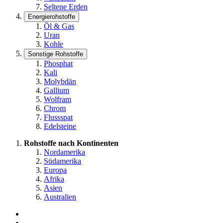
Seltene Erden
Energierohstoffe
Öl & Gas
Uran
Kohle
Sonstige Rohstoffe
Phosphat
Kali
Molybdän
Gallium
Wolfram
Chrom
Flussspat
Edelsteine
Rohstoffe nach Kontinenten
Nordamerika
Südamerika
Europa
Afrika
Asien
Australien