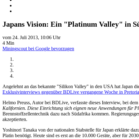
Japans Vision: Ein "Platinum Valley" in S
vom 24. Juli 2013, 10:06 Uhr
4 Min
Miningscout bei Google bevorzugen
Angelehnt an das bekannte "Silikon Valley" in den USA hat Japan die 
Exklusivinterviews gegenüber BDLive vergangene Woche in Pretori
Helmo Preuss, Autor bei BDLive, verfasste dieses Interview, bei dem 
Kalifornien. Diese Einrichtung sich eignen neue Anwendungen für Pla
Brennstoffzellentechnik dazu nach Südafrika kommen. Regierungsgest
akzeptierten.
Yoshinori Tanaka von der nationalen Stabstelle für Japan erklärte dazu
Platin benötigt. Heute sind es erst an die 10.000 Geräte, aber für 203