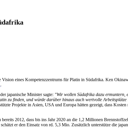
üdafrika
Vision eines Kompetenzzentrums für Platin in Südafrika. Ken Okinawa, 
a
.
der japanische Minister sagte:
"Wir wollen Südafrika dazu ermuntern, ei
tin zu finden, und würde darüber hinaus auch wertvolle Arbeitsplätze 
ützte Projekte in Asien, USA und Europa hätten gezeigt, dass Kosten 
 bereits 2012, dass bis ins Jahr 2020 an die 1,2 Millionen Brennstoffze
0 schätzt er den Einsatz von rd. 5,3 Mio. Zusätzlich unterstütze die jap