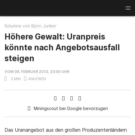
News
Kolumne von Björn Junker
Kupfer
Gold
Rohstoffwochen
Höhere Gewalt: Uranpreis
könnte nach Angebotsausfall
Seltene Erden
Minenaktien
steigen
Aluminium
Lithium
Interviews
VOM 06. FEBRUAR 2013, 23:00 UHR
3 MIN
Miningscout bei Google bevorzugen
Das Uranangebot aus den großen Produzentenländern