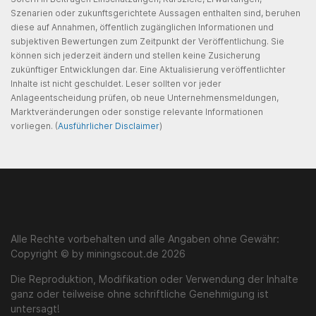
Szenarien oder zukunftsgerichtete Aussagen enthalten sind, beruhen
diese auf Annahmen, öffentlich zugänglichen Informationen und
subjektiven Bewertungen zum Zeitpunkt der Veröffentlichung. Sie
können sich jederzeit ändern und stellen keine Zusicherung
zukünftiger Entwicklungen dar. Eine Aktualisierung veröffentlichter
Inhalte ist nicht geschuldet. Leser sollten vor jeder
Anlageentscheidung prüfen, ob neue Unternehmensmeldungen,
Marktveränderungen oder sonstige relevante Informationen
vorliegen. (
Ausführlicher Disclaimer
)
Alle Rechte vorbehalten und alle Angaben ohne Gewähr:
Copyright © by miningscout.de 2026
Die Reproduktion, Modifikation oder Verwendung der Inhalte
ganz oder teilweise ohne schriftliche Genehmigung ist
untersagt!