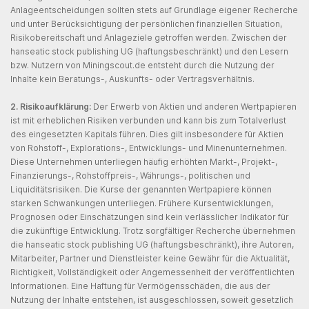
Anlageentscheidungen sollten stets auf Grundlage eigener Recherche
und unter Berücksichtigung der persönlichen finanziellen Situation,
Risikobereitschaft und Anlageziele getroffen werden. Zwischen der
hanseatic stock publishing UG (haftungsbeschränkt) und den Lesern
bzw. Nutzern von Miningscout.de entsteht durch die Nutzung der
Inhalte kein Beratungs-, Auskunfts- oder Vertragsverhältnis.
2. Risikoaufklärung:
Der Erwerb von Aktien und anderen Wertpapieren
ist mit erheblichen Risiken verbunden und kann bis zum Totalverlust
des eingesetzten Kapitals führen. Dies gilt insbesondere für Aktien
von Rohstoff-, Explorations-, Entwicklungs- und Minenunternehmen.
Diese Unternehmen unterliegen häufig erhöhten Markt-, Projekt-,
Finanzierungs-, Rohstoffpreis-, Währungs-, politischen und
Liquiditätsrisiken. Die Kurse der genannten Wertpapiere können
starken Schwankungen unterliegen. Frühere Kursentwicklungen,
Prognosen oder Einschätzungen sind kein verlässlicher Indikator für
die zukünftige Entwicklung. Trotz sorgfältiger Recherche übernehmen
die hanseatic stock publishing UG (haftungsbeschränkt), ihre Autoren,
Mitarbeiter, Partner und Dienstleister keine Gewähr für die Aktualität,
Richtigkeit, Vollständigkeit oder Angemessenheit der veröffentlichten
Informationen. Eine Haftung für Vermögensschäden, die aus der
Nutzung der Inhalte entstehen, ist ausgeschlossen, soweit gesetzlich