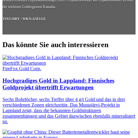
der reichsten Goldregionen Kanadas.
TSXV:DRY / WKN:A3E1GE
Das könnte Sie auch interessieren
FireFox Gold Corp.
Hochgradiges Gold in Lappland: Finnisches
Goldprojekt übertrifft Erwartungen
Sechs Bohrlöcher, sechs Treffer über 4 g/t Gold und das in drei
verschiedenen Zonen gleichzeitig. Das Mustajärvi-Projekt in
Lappland zeigt, dass die bekannten Goldstrukturen
zusammenhängen und das Gebiet dazwischen ebenfalls mineralisiert
ist.