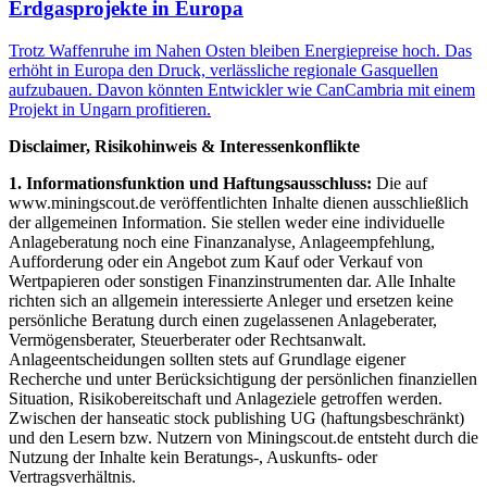
Erdgasprojekte in Europa
Trotz Waffenruhe im Nahen Osten bleiben Energiepreise hoch. Das
erhöht in Europa den Druck, verlässliche regionale Gasquellen
aufzubauen. Davon könnten Entwickler wie CanCambria mit einem
Projekt in Ungarn profitieren.
Disclaimer, Risikohinweis & Interessenkonflikte
1. Informationsfunktion und Haftungsausschluss:
Die auf
www.miningscout.de veröffentlichten Inhalte dienen ausschließlich
der allgemeinen Information. Sie stellen weder eine individuelle
Anlageberatung noch eine Finanzanalyse, Anlageempfehlung,
Aufforderung oder ein Angebot zum Kauf oder Verkauf von
Wertpapieren oder sonstigen Finanzinstrumenten dar. Alle Inhalte
richten sich an allgemein interessierte Anleger und ersetzen keine
persönliche Beratung durch einen zugelassenen Anlageberater,
Vermögensberater, Steuerberater oder Rechtsanwalt.
Anlageentscheidungen sollten stets auf Grundlage eigener
Recherche und unter Berücksichtigung der persönlichen finanziellen
Situation, Risikobereitschaft und Anlageziele getroffen werden.
Zwischen der hanseatic stock publishing UG (haftungsbeschränkt)
und den Lesern bzw. Nutzern von Miningscout.de entsteht durch die
Nutzung der Inhalte kein Beratungs-, Auskunfts- oder
Vertragsverhältnis.