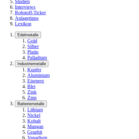
Studien
Interviews
Rohstoff-Ticker
Anlagetipps
Lexikon
Edelmetalle
Gold
Silber
Platin
Palladium
Industriemetalle
Kupfer
Aluminium
Eisenerz
Blei
Zink
Zinn
Batteriemetalle
Lithium
Nickel
Kobalt
Mangan
Graphit
Vanadium