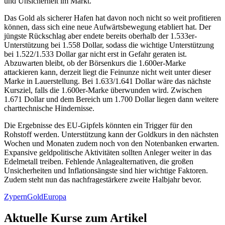
und Unsicherheit im Markt.
Das Gold als sicherer Hafen hat davon noch nicht so weit profitieren
können, dass sich eine neue Aufwärtsbewegung etabliert hat. Der
jüngste Rückschlag aber endete bereits oberhalb der 1.533er-
Unterstützung bei 1.558 Dollar, sodass die wichtige Unterstützung
bei 1.522/1.533 Dollar gar nicht erst in Gefahr geraten ist.
Abzuwarten bleibt, ob der Börsenkurs die 1.600er-Marke
attackieren kann, derzeit liegt die Feinunze nicht weit unter dieser
Marke in Lauerstellung. Bei 1.633/1.641 Dollar wäre das nächste
Kursziel, falls die 1.600er-Marke überwunden wird. Zwischen
1.671 Dollar und dem Bereich um 1.700 Dollar liegen dann weitere
charttechnische Hindernisse.
Die Ergebnisse des EU-Gipfels könnten ein Trigger für den
Rohstoff werden. Unterstützung kann der Goldkurs in den nächsten
Wochen und Monaten zudem noch von den Notenbanken erwarten.
Expansive geldpolitische Aktivitäten sollten Anleger weiter in das
Edelmetall treiben. Fehlende Anlagealternativen, die großen
Unsicherheiten und Inflationsängste sind hier wichtige Faktoren.
Zudem steht nun das nachfragestärkere zweite Halbjahr bevor.
Zypern
Gold
Europa
Aktuelle Kurse zum Artikel