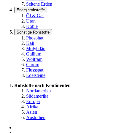
Seltene Erden
Energierohstoffe
Öl & Gas
Uran
Kohle
Sonstige Rohstoffe
Phosphat
Kali
Molybdän
Gallium
Wolfram
Chrom
Flussspat
Edelsteine
Rohstoffe nach Kontinenten
Nordamerika
Südamerika
Europa
Afrika
Asien
Australien