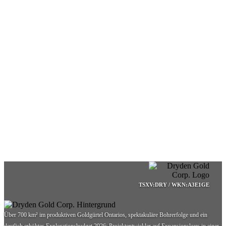
TSXV:DRY / WKN:A3E1GE
Über 700 km² im produktiven Goldgürtel Ontarios, spektakuläre Bohrerfolge und ein
deutlich erhöhtes Explorationsbudget 2026: Projektentwickler auf Expansionskurs in einer