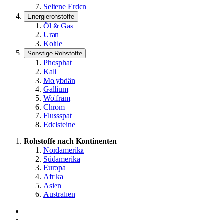
Seltene Erden
Energierohstoffe
Öl & Gas
Uran
Kohle
Sonstige Rohstoffe
Phosphat
Kali
Molybdän
Gallium
Wolfram
Chrom
Flussspat
Edelsteine
Rohstoffe nach Kontinenten
Nordamerika
Südamerika
Europa
Afrika
Asien
Australien