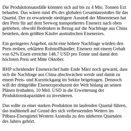
Die Produktionsausfälle könnten sich auf bis zu 4 Mio. Tonnen Erz
belaufen. Das wären rund 4% des globalen Gesamtausstoßes für das
Quartal. Der zu erwartende niedrigere Ausstoß der Minenriesen hat
den Preis für auf dem Seeweg transportiertes Eisenerz nach oben
getrieben, obwohl Bedenken in Bezug auf die Nachfrage aus China
bestehen, dem größten Käufer australischen Eisenerzes.
Ein geringeres Angebot, nicht eine höhere Nachfrage würden den
Preis treiben, erklärten Rohstoffhändler. Eisenerz mit einem Gehalt
von 62% Eisen erreichte 148,7 USD pro Tonne und damit den
höchsten Preis seit Mitte Oktober.
BHP scheidender Eisenerzchef hatte Ende März noch gewarnt, dass
sich die Nachfrage aus China abschwächen werde und damit zu
einem Preis- und Kursrückgang im Sektor beigetragen. Dennoch
will der drittgrößte Eisenerzproduzent der Welt bislang an seinen
Plänen festhalten, 10 Mrd. USD in die Erweiterung der
Produktionskapazitäten zu investieren.
Das sollte zu einer starken Produktion im laufenden Quartal führen,
das traditionell auf Grund des sich verbessernden Wetters im
Pilbara-Eisengürtel Western Australia zu den stärkeren Quartalen
des Jahres gehört.