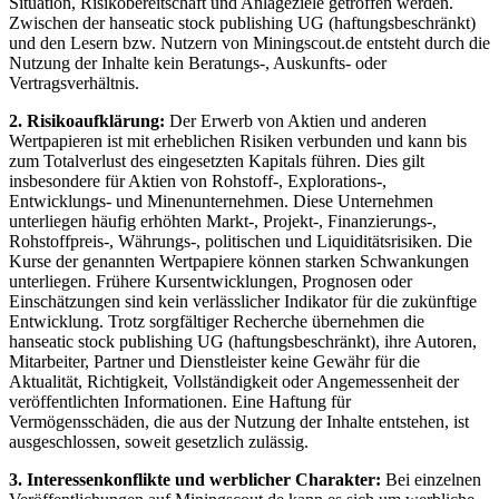
Situation, Risikobereitschaft und Anlageziele getroffen werden.
Zwischen der hanseatic stock publishing UG (haftungsbeschränkt)
und den Lesern bzw. Nutzern von Miningscout.de entsteht durch die
Nutzung der Inhalte kein Beratungs-, Auskunfts- oder
Vertragsverhältnis.
2. Risikoaufklärung:
Der Erwerb von Aktien und anderen
Wertpapieren ist mit erheblichen Risiken verbunden und kann bis
zum Totalverlust des eingesetzten Kapitals führen. Dies gilt
insbesondere für Aktien von Rohstoff-, Explorations-,
Entwicklungs- und Minenunternehmen. Diese Unternehmen
unterliegen häufig erhöhten Markt-, Projekt-, Finanzierungs-,
Rohstoffpreis-, Währungs-, politischen und Liquiditätsrisiken. Die
Kurse der genannten Wertpapiere können starken Schwankungen
unterliegen. Frühere Kursentwicklungen, Prognosen oder
Einschätzungen sind kein verlässlicher Indikator für die zukünftige
Entwicklung. Trotz sorgfältiger Recherche übernehmen die
hanseatic stock publishing UG (haftungsbeschränkt), ihre Autoren,
Mitarbeiter, Partner und Dienstleister keine Gewähr für die
Aktualität, Richtigkeit, Vollständigkeit oder Angemessenheit der
veröffentlichten Informationen. Eine Haftung für
Vermögensschäden, die aus der Nutzung der Inhalte entstehen, ist
ausgeschlossen, soweit gesetzlich zulässig.
3. Interessenkonflikte und werblicher Charakter:
Bei einzelnen