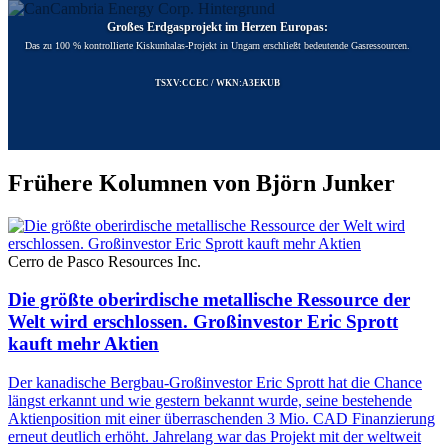
Großes Erdgasprojekt im Herzen Europas:
Das zu 100 % kontrollierte Kiskunhalas-Projekt in Ungarn erschließt bedeutende Gasressourcen.
TSXV:CCEC / WKN:A3EKUB
Frühere Kolumnen von Björn Junker
Cerro de Pasco Resources Inc.
Die größte oberirdische metallische Ressource der
Welt wird erschlossen. Großinvestor Eric Sprott
kauft mehr Aktien
Der kanadische Bergbau-Großinvestor Eric Sprott hat die Chance
längst erkannt und wie gestern bekannt wurde, seine bestehende
Aktienposition mit einer überraschenden 3 Mio. CAD Finanzierung
erneut deutlich erhöht. Jahrelang war das Projekt mit der weltweit