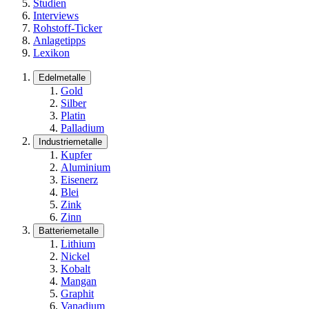
Studien
Interviews
Rohstoff-Ticker
Anlagetipps
Lexikon
Edelmetalle
Gold
Silber
Platin
Palladium
Industriemetalle
Kupfer
Aluminium
Eisenerz
Blei
Zink
Zinn
Batteriemetalle
Lithium
Nickel
Kobalt
Mangan
Graphit
Vanadium