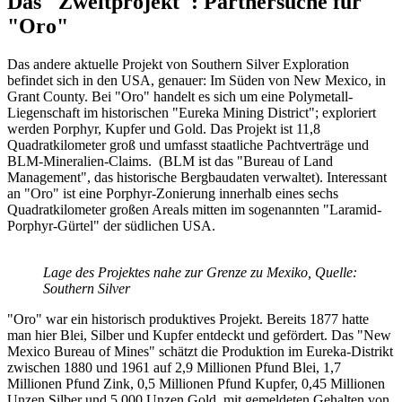
Das "Zweitprojekt": Partnersuche für
"Oro"
Das andere aktuelle Projekt von Southern Silver Exploration
befindet sich in den USA, genauer: Im Süden von New Mexico, in
Grant County. Bei "Oro" handelt es sich um eine Polymetall-
Liegenschaft im historischen "Eureka Mining District"; exploriert
werden Porphyr, Kupfer und Gold. Das Projekt ist 11,8
Quadratkilometer groß und umfasst staatliche Pachtverträge und
BLM-Mineralien-Claims. (BLM ist das "Bureau of Land
Management", das historische Bergbaudaten verwaltet). Interessant
an "Oro" ist eine Porphyr-Zonierung innerhalb eines sechs
Quadratkilometer großen Areals mitten im sogenannten "Laramid-
Porphyr-Gürtel" der südlichen USA.
Lage des Projektes nahe zur Grenze zu Mexiko, Quelle:
Southern Silver
"Oro" war ein historisch produktives Projekt. Bereits 1877 hatte
man hier Blei, Silber und Kupfer entdeckt und gefördert. Das "New
Mexico Bureau of Mines" schätzt die Produktion im Eureka-Distrikt
zwischen 1880 und 1961 auf 2,9 Millionen Pfund Blei, 1,7
Millionen Pfund Zink, 0,5 Millionen Pfund Kupfer, 0,45 Millionen
Unzen Silber und 5.000 Unzen Gold, mit gemeldeten Gehalten von