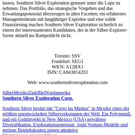
lassen, Southern Silver Exploration genauer unter die Lupe zu
nehmen. Das Portfolio, das strategische Vorgehen und das
Erwartungspotenzial überzeugen in allen Facetten; ein erfahrenes
Managementteam mit langjähriger Expertise und eine solide
Finanzierung machen Southern Silver Exploration sicherlich zu
einem der interessantesten Kandidaten, der in der Silber-Explorer-
Szene aktuell ins Rampenlicht rückt.
Toronto: SSV
Frankfurt: SEG1
WKN: A12BX1
ISIN: CA843814203
Web: www.southernsilverexploration.com
Silber
Mexiko
Zink
Blei
Nordamerika
Southern Silver Exploration Corp.
Southern Silver besitzt mit "Cerro las Minitas" in Mexiko eines der
größten unentwickelten Silbervorkommen der Welt. Ein Polymetall-
und ein Goldprojekt in New Mexico (USA) gewähren
Diversifikation. Explorationspotenzial, Joint-Venture-Modelle und
geringe Betriebskosten zeigen attraktive