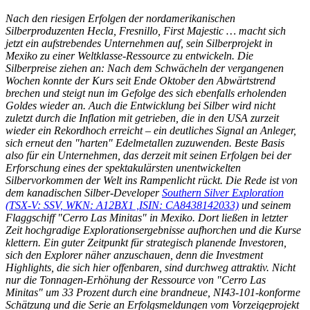
Nach den riesigen Erfolgen der nordamerikanischen
Silberproduzenten Hecla, Fresnillo, First Majestic … macht sich
jetzt ein aufstrebendes Unternehmen auf, sein Silberprojekt in
Mexiko zu einer Weltklasse-Ressource zu entwickeln.
Die
Silberpreise ziehen an: Nach dem Schwächeln der vergangenen
Wochen konnte der Kurs seit Ende Oktober den Abwärtstrend
brechen und steigt nun im Gefolge des sich ebenfalls erholenden
Goldes wieder an. Auch die Entwicklung bei Silber wird nicht
zuletzt durch die Inflation mit getrieben, die in den USA zurzeit
wieder ein Rekordhoch erreicht – ein deutliches Signal an Anleger,
sich erneut den "harten" Edelmetallen zuzuwenden. Beste Basis
also für ein Unternehmen, das derzeit mit seinen Erfolgen bei der
Erforschung eines der spektakulärsten unentwickelten
Silbervorkommen der Welt ins Rampenlicht rückt. Die Rede ist von
dem kanadischen Silber-Developer
Southern Silver Exploration
(TSX-V: SSV, WKN: A12BX1 ,ISIN: CA8438142033)
und seinem
Flaggschiff "Cerro Las Minitas" in Mexiko. Dort ließen in letzter
Zeit hochgradige Explorationsergebnisse aufhorchen und die Kurse
klettern. Ein guter Zeitpunkt für strategisch planende Investoren,
sich den Explorer näher anzuschauen, denn die Investment
Highlights, die sich hier offenbaren, sind durchweg attraktiv. Nicht
nur die Tonnagen-Erhöhung der Ressource von "Cerro Las
Minitas" um 33 Prozent durch eine brandneue, NI43-101-konforme
Schätzung und die Serie an Erfolgsmeldungen vom Vorzeigeprojekt