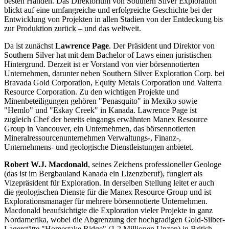
besten Händen. Das Direktorium von Southern Silver Exploration
blickt auf eine umfangreiche und erfolgreiche Geschichte bei der
Entwicklung von Projekten in allen Stadien von der Entdeckung bis
zur Produktion zurück – und das weltweit.
Da ist zunächst
Lawrence Page
. Der Präsident und Direktor von
Southern Silver hat mit dem Bachelor of Laws einen juristischen
Hintergrund. Derzeit ist er Vorstand von vier börsennotierten
Unternehmen, darunter neben Southern Silver Exploration Corp. bei
Bravada Gold Corporation, Equity Metals Corporation und Valterra
Resource Corporation. Zu den wichtigen Projekte und
Minenbeteiligungen gehören "Penasquito" in Mexiko sowie
"Hemlo" und "Eskay Creek" in Kanada. Lawrence Page ist
zugleich Chef der bereits eingangs erwähnten Manex Resource
Group in Vancouver, ein Unternehmen, das börsennotierten
Mineralressourcenunternehmen Verwaltungs-, Finanz-,
Unternehmens- und geologische Dienstleistungen anbietet.
Robert W.J. Macdonald
, seines Zeichens professioneller Geologe
(das ist im Bergbauland Kanada ein Lizenzberuf), fungiert als
Vizepräsident für Exploration. In derselben Stellung leitet er auch
die geologischen Dienste für die Manex Resource Group und ist
Explorationsmanager für mehrere börsennotierte Unternehmen.
Macdonald beaufsichtigte die Exploration vieler Projekte in ganz
Nordamerika, wobei die Abgrenzung der hochgradigen Gold-Silber-
Lagerstätte "Homestake Ridge" (1,2 Millionen Unzen) in British