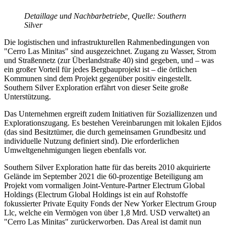
Detaillage und Nachbarbetriebe, Quelle: Southern
Silver
Die logistischen und infrastrukturellen Rahmenbedingungen von
"Cerro Las Minitas" sind ausgezeichnet. Zugang zu Wasser, Strom
und Straßennetz (zur Überlandstraße 40) sind gegeben, und – was
ein großer Vorteil für jedes Bergbauprojekt ist – die örtlichen
Kommunen sind dem Projekt gegenüber positiv eingestellt.
Southern Silver Exploration erfährt von dieser Seite große
Unterstützung.
Das Unternehmen ergreift zudem Initiativen für Soziallizenzen und
Explorationszugang. Es bestehen Vereinbarungen mit lokalen Ejidos
(das sind Besitztümer, die durch gemeinsamen Grundbesitz und
individuelle Nutzung definiert sind). Die erforderlichen
Umweltgenehmigungen liegen ebenfalls vor.
Southern Silver Exploration hatte für das bereits 2010 akquirierte
Gelände im September 2021 die 60-prozentige Beteiligung am
Projekt vom vormaligen Joint-Venture-Partner Electrum Global
Holdings (Electrum Global Holdings ist ein auf Rohstoffe
fokussierter Private Equity Fonds der New Yorker Electrum Group
Llc, welche ein Vermögen von über 1,8 Mrd. USD verwaltet) an
"Cerro Las Minitas" zurückerworben. Das Areal ist damit nun