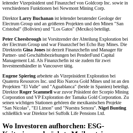
leitender Vizepräsident und Finanzchef von Goldcorp Inc. sowie in
verschiedenen Funktionen bei Newmont Mining Corp.
Direktor
Larry Buchanan
ist leitender beratender Geologe der
Electrum Group und an größeren Projekten und den Minen "San
Cristobal" (Bolivien) und "Los Gatos" (Mexiko) beteiligt.
Peter Cheesbrough
ist Vorsitzender der Abteilung Exploration bei
der Electrum Group und war Finanzchef bei Echo Bay Mines. Die
Direktorin
Gina Jones
ist derzeit Finanzchefin und Manager für
Partner- und Geschäftsbeziehungen bei PenderFund Capital
Management Ltd. Als Finanzchefin ist sie zudem für zwei
Investmenthändler in Vancouver tätig.
Eugene Spiering
arbeitete als Vizepräsident Exploration bei
Quaterra Resources Inc. und Rio Narcea Gold Mines und ist an den
Projekten "El Valle" und "Aguablanca" (beide in Spanien) beteiligt.
Direktor
Roger Scammell
war zuvor Präsident der Scorpio Mining
Corporation und VP Exploration der Tamaka Gold Corporation. Zu
seinen wichtigen Stationen gehören die mexikanischen Projekte
"San Nicolas", "El Limon" und "Nuestra Senora".
Nigel Bunting
schließlich war Direktor bei Suffolk Life Pensions Ltd.
Wo Investoren aufhorchen: ESG-