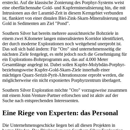
erstreckt. Auf die klassische Zonierung des Porphyr-Systems weist
eine oberflächennahe Gold- und Kupfermineralisierung hin, die mit
Intrusionen aus der Laramid-Zeit in diesem Kerngebiet verbunden
ist, flankiert von einer distalen Blei-Zink-Skarn-Mineralisierung und
Gold in Sedimenten am Ziel "Pond".
Southern Silver hat bereits mehrere aussichtsreiche Bohrziele in
einem zwei Kilometer langen mineralisierten Korridor identifiziert,
der durch moderne Explorationen noch weitgehend unerprobt ist.
Das soll sich bald ändern: Für "Oro" sind unternehmensseitig die
nächsten Ziele festgelegt, es steht jedoch noch die Genehmigung für
ein Explorations-Bohrprogramm aus, das auf 4.000 Meter
Gesamtlänge angelegt ist. Dabei sollen Kupfer-Molybdän-Porphyr-
beziehungsweise Kupfer-Gold-Skarn-Ziele innerhalb einer
mächtigen Quarz-Serizit-Pyrit-Alterationszone erprobt werden, die
möglicherweise ein nicht exponiertes Porphyrzentrum überlagert.
Southern Silver Exploration möchte "Oro" vorzugsweise zusammen
mit einem Joint-Venture-Partner erforschen und ist aktiv auf der
Suche nach entsprechenden Interessenten.
Eine Riege von Experten: das Personal
Die Unternehmensgeschicke liegen bei all diesen Projekten in