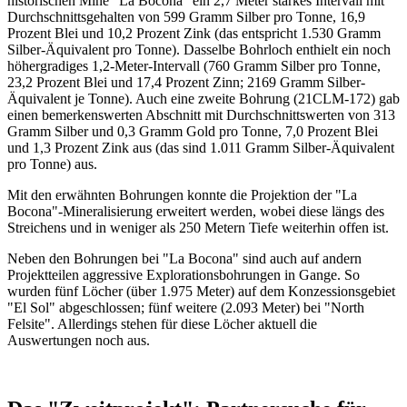
historischen Mine "La Bocona" ein 2,7 Meter starkes Intervall mit
Durchschnittsgehalten von 599 Gramm Silber pro Tonne, 16,9
Prozent Blei und 10,2 Prozent Zink (das entspricht 1.530 Gramm
Silber-Äquivalent pro Tonne). Dasselbe Bohrloch enthielt ein noch
höhergradiges 1,2-Meter-Intervall (760 Gramm Silber pro Tonne,
23,2 Prozent Blei und 17,4 Prozent Zinn; 2169 Gramm Silber-
Äquivalent je Tonne). Auch eine zweite Bohrung (21CLM-172) gab
einen bemerkenswerten Abschnitt mit Durchschnittswerten von 313
Gramm Silber und 0,3 Gramm Gold pro Tonne, 7,0 Prozent Blei
und 1,3 Prozent Zink aus (das sind 1.011 Gramm Silber-Äquivalent
pro Tonne) aus.
Mit den erwähnten Bohrungen konnte die Projektion der "La
Bocona"-Mineralisierung erweitert werden, wobei diese längs des
Streichens und in weniger als 250 Metern Tiefe weiterhin offen ist.
Neben den Bohrungen bei "La Bocona" sind auch auf andern
Projektteilen aggressive Explorationsbohrungen in Gange. So
wurden fünf Löcher (über 1.975 Meter) auf dem Konzessionsgebiet
"El Sol" abgeschlossen; fünf weitere (2.093 Meter) bei "North
Felsite". Allerdings stehen für diese Löcher aktuell die
Auswertungen noch aus.