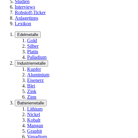
Studien
Interviews
Rohstoff-Ticker
Anlagetipps
Lexikon
Edelmetalle
Gold
Silber
Platin
Palladium
Industriemetalle
Kupfer
Aluminium
Eisenerz
Blei
Zink
Zinn
Batteriemetalle
Lithium
Nickel
Kobalt
Mangan
Graphit
Vanadium