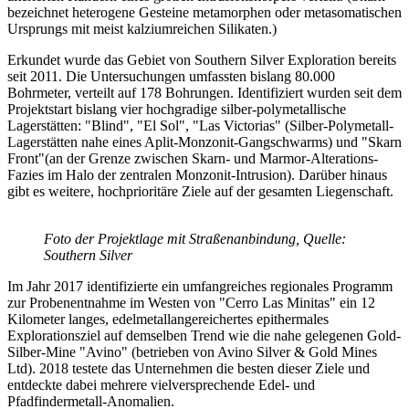
bezeichnet heterogene Gesteine metamorphen oder metasomatischen
Ursprungs mit meist kalziumreichen Silikaten.)
Erkundet wurde das Gebiet von Southern Silver Exploration bereits
seit 2011. Die Untersuchungen umfassten bislang 80.000
Bohrmeter, verteilt auf 178 Bohrungen. Identifiziert wurden seit dem
Projektstart bislang vier hochgradige silber-polymetallische
Lagerstätten: "Blind", "El Sol", "Las Victorias" (Silber-Polymetall-
Lagerstätten nahe eines Aplit-Monzonit-Gangschwarms) und "Skarn
Front"(an der Grenze zwischen Skarn- und Marmor-Alterations-
Fazies im Halo der zentralen Monzonit-Intrusion). Darüber hinaus
gibt es weitere, hochprioritäre Ziele auf der gesamten Liegenschaft.
Foto der Projektlage mit Straßenanbindung, Quelle:
Southern Silver
Im Jahr 2017 identifizierte ein umfangreiches regionales Programm
zur Probenentnahme im Westen von "Cerro Las Minitas" ein 12
Kilometer langes, edelmetallangereichertes epithermales
Explorationsziel auf demselben Trend wie die nahe gelegenen Gold-
Silber-Mine "Avino" (betrieben von Avino Silver & Gold Mines
Ltd). 2018 testete das Unternehmen die besten dieser Ziele und
entdeckte dabei mehrere vielversprechende Edel- und
Pfadfindermetall-Anomalien.