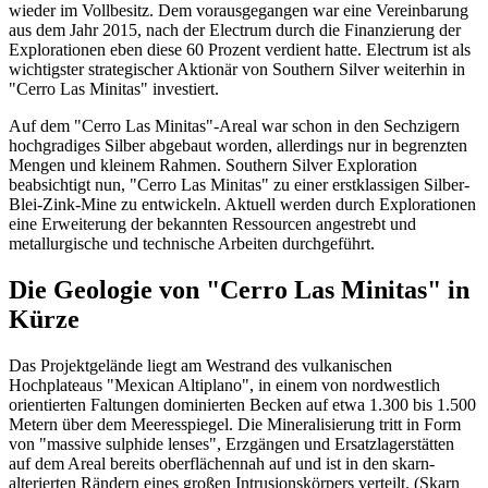
wieder im Vollbesitz. Dem vorausgegangen war eine Vereinbarung
aus dem Jahr 2015, nach der Electrum durch die Finanzierung der
Explorationen eben diese 60 Prozent verdient hatte. Electrum ist als
wichtigster strategischer Aktionär von Southern Silver weiterhin in
"Cerro Las Minitas" investiert.
Auf dem "Cerro Las Minitas"-Areal war schon in den Sechzigern
hochgradiges Silber abgebaut worden, allerdings nur in begrenzten
Mengen und kleinem Rahmen. Southern Silver Exploration
beabsichtigt nun, "Cerro Las Minitas" zu einer erstklassigen Silber-
Blei-Zink-Mine zu entwickeln. Aktuell werden durch Explorationen
eine Erweiterung der bekannten Ressourcen angestrebt und
metallurgische und technische Arbeiten durchgeführt.
Die Geologie von "Cerro Las Minitas" in
Kürze
Das Projektgelände liegt am Westrand des vulkanischen
Hochplateaus "Mexican Altiplano", in einem von nordwestlich
orientierten Faltungen dominierten Becken auf etwa 1.300 bis 1.500
Metern über dem Meeresspiegel. Die Mineralisierung tritt in Form
von "massive sulphide lenses", Erzgängen und Ersatzlagerstätten
auf dem Areal bereits oberflächennah auf und ist in den skarn-
alterierten Rändern eines großen Intrusionskörpers verteilt. (Skarn