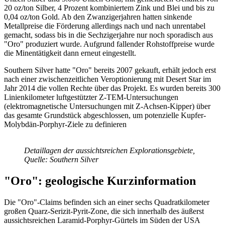
20 oz/ton Silber, 4 Prozent kombiniertem Zink und Blei und bis zu
0,04 oz/ton Gold. Ab den Zwanzigerjahren hatten sinkende
Metallpreise die Förderung allerdings nach und nach unrentabel
gemacht, sodass bis in die Sechzigerjahre nur noch sporadisch aus
"Oro" produziert wurde. Aufgrund fallender Rohstoffpreise wurde
die Minentätigkeit dann erneut eingestellt.
Southern Silver hatte "Oro" bereits 2007 gekauft, erhält jedoch erst
nach einer zwischenzeitlichen Veroptionierung mit Desert Star im
Jahr 2014 die vollen Rechte über das Projekt. Es wurden bereits 300
Linienkilometer luftgestützter Z-TEM-Untersuchungen
(elektromagnetische Untersuchungen mit Z-Achsen-Kipper) über
das gesamte Grundstück abgeschlossen, um potenzielle Kupfer-
Molybdän-Porphyr-Ziele zu definieren
Detaillagen der aussichtsreichen Explorationsgebiete,
Quelle: Southern Silver
"Oro": geologische Kurzinformation
Die "Oro"-Claims befinden sich an einer sechs Quadratkilometer
großen Quarz-Serizit-Pyrit-Zone, die sich innerhalb des äußerst
aussichtsreichen Laramid-Porphyr-Gürtels im Süden der USA