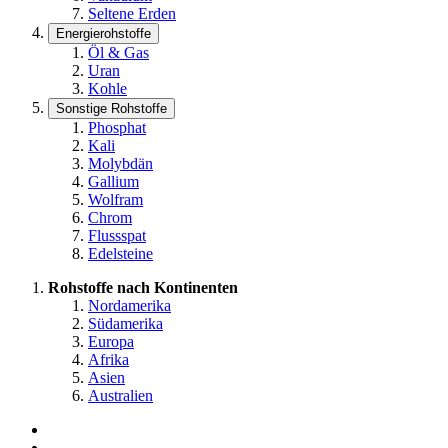
Seltene Erden
Energierohstoffe
Öl & Gas
Uran
Kohle
Sonstige Rohstoffe
Phosphat
Kali
Molybdän
Gallium
Wolfram
Chrom
Flussspat
Edelsteine
Rohstoffe nach Kontinenten
Nordamerika
Südamerika
Europa
Afrika
Asien
Australien