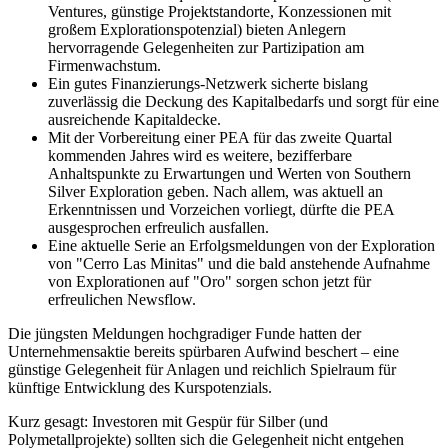
Ventures, günstige Projektstandorte, Konzessionen mit
großem Explorationspotenzial) bieten Anlegern
hervorragende Gelegenheiten zur Partizipation am
Firmenwachstum.
Ein gutes Finanzierungs-Netzwerk sicherte bislang
zuverlässig die Deckung des Kapitalbedarfs und sorgt für eine
ausreichende Kapitaldecke.
Mit der Vorbereitung einer PEA für das zweite Quartal
kommenden Jahres wird es weitere, bezifferbare
Anhaltspunkte zu Erwartungen und Werten von Southern
Silver Exploration geben. Nach allem, was aktuell an
Erkenntnissen und Vorzeichen vorliegt, dürfte die PEA
ausgesprochen erfreulich ausfallen.
Eine aktuelle Serie an Erfolgsmeldungen von der Exploration
von "Cerro Las Minitas" und die bald anstehende Aufnahme
von Explorationen auf "Oro" sorgen schon jetzt für
erfreulichen Newsflow.
Die jüngsten Meldungen hochgradiger Funde hatten der
Unternehmensaktie bereits spürbaren Aufwind beschert – eine
günstige Gelegenheit für Anlagen und reichlich Spielraum für
künftige Entwicklung des Kurspotenzials.
Kurz gesagt: Investoren mit Gespür für Silber (und
Polymetallprojekte) sollten sich die Gelegenheit nicht entgehen