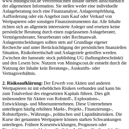
www.miningscout.de veröffentlichten Inhalte dienen ausschließlich
der allgemeinen Information. Sie stellen weder eine individuelle
Anlageberatung noch eine Finanzanalyse, Anlageempfehlung,
Aufforderung oder ein Angebot zum Kauf oder Verkauf von
Wertpapieren oder sonstigen Finanzinstrumenten dar. Alle Inhalte
richten sich an allgemein interessierte Anleger und ersetzen keine
persönliche Beratung durch einen zugelassenen Anlageberater,
Vermögensberater, Steuerberater oder Rechtsanwalt.
Anlageentscheidungen sollten stets auf Grundlage eigener
Recherche und unter Berücksichtigung der persönlichen finanziellen
Situation, Risikobereitschaft und Anlageziele getroffen werden.
Zwischen der hanseatic stock publishing UG (haftungsbeschränkt)
und den Lesern bzw. Nutzern von Miningscout.de entsteht durch die
Nutzung der Inhalte kein Beratungs-, Auskunfts- oder
Vertragsverhältnis.
2. Risikoaufklärung:
Der Erwerb von Aktien und anderen
Wertpapieren ist mit erheblichen Risiken verbunden und kann bis
zum Totalverlust des eingesetzten Kapitals führen. Dies gilt
insbesondere für Aktien von Rohstoff-, Explorations-,
Entwicklungs- und Minenunternehmen. Diese Unternehmen
unterliegen häufig erhöhten Markt-, Projekt-, Finanzierungs-,
Rohstoffpreis-, Währungs-, politischen und Liquiditätsrisiken. Die
Kurse der genannten Wertpapiere können starken Schwankungen
unterliegen. Frühere Kursentwicklungen, Prognosen oder