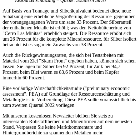
Resourcenschätzung – Quelle: Southern Silver
Auf Basis von Tonnage und Silberäquivalent bedeutet diese neue
Schätzung eine erhebliche Vergrößerung der Ressource gegenüber
der vorangegangenen Werte um satte 33 Prozent. Der Silberanteil
der enthaltenen Metalle ist erhöht; was den Nettohüttenertrag von
"Cerro Las Minitas" erheblich steigert. Die Ressource erhöht sich
um 26 Prozent für die komplette Mineralressource, für Silber isoliert
betrachtet ist es sogar ein Zuwachs von 38 Prozent.
Auch die Rückgewinnungsraten, die sich bei Testarbeiten mit
Material vom Ziel "Skarn Front" ergeben haben, können sich sehen
lassen. Sie lagen für Silber bei 92 Prozent, für Zink bei 94,7
Prozent, beim Blei waren es 83,6 Prozent und beim Kupfer
immerhin 60 Prozent.
Eine vorläufige Wirtschaftlichkeitsstudie ("preliminary economic
assessment", PEA) auf Grundlage der Ressourcenschätzung und
Metallurgie ist in Vorbereitung. Diese PEA sollte voraussichtlich bis
zum zweiten Quartal 2022 vorliegen.
Mit unserem kostenlosen Newsletter bleiben Sie stets zu
interessanten Rohstoffthemen und Minenfirmen auf dem neuesten
Stand. Verpassen Sie keine Marktkommentare und
Hintergrundberichte zu spannenden Metallen mehr.