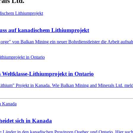
als Ltd.
luss auf kanadischem Lithiumprojekt
Gorge" von Balkan Mining ein neuer Bohrdienstleister die Arbeit aufna
 Weltklasse-Lithiumprojekt in Ontario
Lithium" Projekt in Kanada. Wie Balkan Mining and Minerals Ltd. meldet
heidet sich in Kanada
che Länder in den kanadischen Provinzen Quebec und Ontario. Hier su