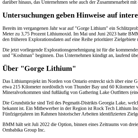
darüber hinaus, das Unternehmen sehe auch der Zusammenarbeit mit d
Untersuchungen geben Hinweise auf intere
Bereits im vergangenen Jahr war auf "Gorge Lithium" ein Schlitz
Meter zu 3,75 Prozent Lithiumoxid. Im Mai und Juni 2023 hatte BM
den früheren Explorationsdaten auf eine Reihe prioritärer Zielgebiete
Die jetzt vorliegende Explorationsgenehmigung ist für die kommende
und "Koshman" beginnen. Das Unternehmen kündigt an, laufend über d
Über "Gorge Lithium"
Das Lithiumprojekt im Norden von Ontario erstreckt sich über eine 
etwa 215 Kilometer nordöstlich von Thunder Bay und 60 Kilometer w
Mineralvorkommen sind fußläufig von Gathering Lake Outfitters (ein
Die Grundstücke sind Teil des Pegmatit-Distrikts Georgia Lake, welc
bekannt ist. Ein Mitbewerber in der Region ist Rock Tech Lithium Inc
Fünfzigerjahren im Rahmen historischer Arbeiten identifizierten Zie
BMM hält seit Juli 2022 die Option, binnen eines Zeitraums von drei
Ombabika Group Inc.