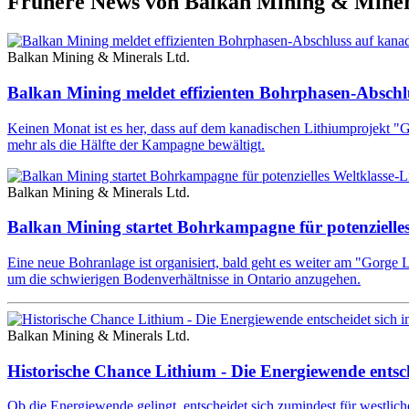
Frühere News von Balkan Mining & Miner
Balkan Mining & Minerals Ltd.
Balkan Mining meldet effizienten Bohrphasen-Absch
Keinen Monat ist es her, dass auf dem kanadischen Lithiumprojekt "
mehr als die Hälfte der Kampagne bewältigt.
Balkan Mining & Minerals Ltd.
Balkan Mining startet Bohrkampagne für potenzielles
Eine neue Bohranlage ist organisiert, bald geht es weiter am "Gorge 
um die schwierigen Bodenverhältnisse in Ontario anzugehen.
Balkan Mining & Minerals Ltd.
Historische Chance Lithium - Die Energiewende entsc
Ob die Energiewende gelingt, entscheidet sich zumindest für westli