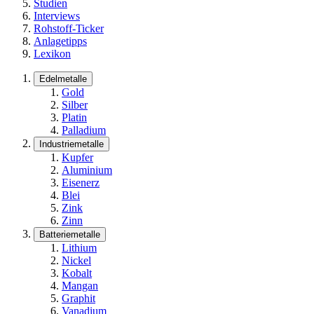
Studien
Interviews
Rohstoff-Ticker
Anlagetipps
Lexikon
Edelmetalle
Gold
Silber
Platin
Palladium
Industriemetalle
Kupfer
Aluminium
Eisenerz
Blei
Zink
Zinn
Batteriemetalle
Lithium
Nickel
Kobalt
Mangan
Graphit
Vanadium