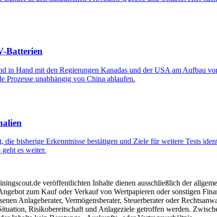
V-Batterien
nd in Hand mit den Regierungen Kanadas und der USA am Aufbau von 
alle Prozesse unabhängig von China ablaufen.
malien
ie bisherige Erkenntnisse bestätigen und Ziele für weitere Tests ident
geht es weiter.
ngscout.de veröffentlichten Inhalte dienen ausschließlich der allgeme
gebot zum Kauf oder Verkauf von Wertpapieren oder sonstigen Finanzins
senen Anlageberater, Vermögensberater, Steuerberater oder Rechtsanwal
Situation, Risikobereitschaft und Anlageziele getroffen werden. Zwisc