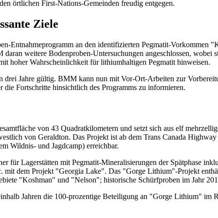
en örtlichen First-Nations-Gemeinden freudig entgegen.
ssante Ziele
proben-Entnahmeprogramm an den identifizierten Pegmatit-Vorkommen
M daran weitere Bodenproben-Untersuchungen angeschlossen, wobei s
 mit hoher Wahrscheinlichkeit für lithiumhaltigen Pegmatit hinweisen.
n drei Jahre gültig. BMM kann nun mit Vor-Ort-Arbeiten zur Vorbereit
ie Fortschritte hinsichtlich des Programms zu informieren.
Gesamtfläche von 43 Quadratkilometern und setzt sich aus elf mehrzel
estlich von Geraldton. Das Projekt ist ab dem Trans Canada Highway 
em Wildnis- und Jagdcamp) erreichbar.
her für Lagerstätten mit Pegmatit-Mineralisierungen der Spätphase ink
. mit dem Projekt "Georgia Lake". Das "Gorge Lithium"-Projekt enthält
lgebiete "Koshman" und "Nelson"; historische Schürfproben im Jahr 201
einhalb Jahren die 100-prozentige Beteiligung an "Gorge Lithium" im R