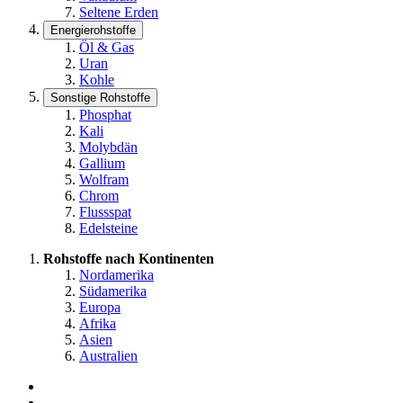
Seltene Erden
Energierohstoffe
Öl & Gas
Uran
Kohle
Sonstige Rohstoffe
Phosphat
Kali
Molybdän
Gallium
Wolfram
Chrom
Flussspat
Edelsteine
Rohstoffe nach Kontinenten
Nordamerika
Südamerika
Europa
Afrika
Asien
Australien