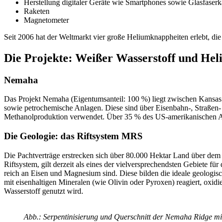
Herstellung digitaler Geräte wie Smartphones sowie Glasfaserk
Raketen
Magnetometer
Seit 2006 hat der Weltmarkt vier große Heliumknappheiten erlebt, di
Die Projekte: Weißer Wasserstoff und He
Nemaha
Das Projekt Nemaha (Eigentumsanteil: 100 %) liegt zwischen Kansas 
sowie petrochemische Anlagen. Diese sind über Eisenbahn-, Straßen- 
Methanolproduktion verwendet. Über 35 % des US-amerikanischen A
Die Geologie: das Riftsystem MRS
Die Pachtverträge erstrecken sich über 80.000 Hektar Land über dem
Riftsystem, gilt derzeit als eines der vielversprechendsten Gebiete 
reich an Eisen und Magnesium sind. Diese bilden die ideale geologisc
mit eisenhaltigen Mineralen (wie Olivin oder Pyroxen) reagiert, oxid
Wasserstoff genutzt wird.
Abb.: Serpentinisierung und Querschnitt der Nemaha Ridge mi