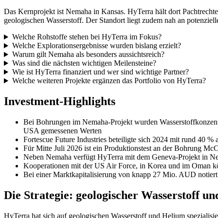
Das Kernprojekt ist Nemaha in Kansas. HyTerra hält dort Pachtrecht
geologischen Wasserstoff. Der Standort liegt zudem nah an potenzi
Welche Rohstoffe stehen bei HyTerra im Fokus?
Welche Explorationsergebnisse wurden bislang erzielt?
Warum gilt Nemaha als besonders aussichtsreich?
Was sind die nächsten wichtigen Meilensteine?
Wie ist HyTerra finanziert und wer sind wichtige Partner?
Welche weiteren Projekte ergänzen das Portfolio von HyTerra?
Investment-Highlights
Bei Bohrungen im Nemaha-Projekt wurden Wasserstoffkonzentra
USA gemessenen Werten
Fortescue Future Industries beteiligte sich 2024 mit rund 40 % 
Für Mitte Juli 2026 ist ein Produktionstest an der Bohrung Mc
Neben Nemaha verfügt HyTerra mit dem Geneva-Projekt in Nebr
Kooperationen mit der US Air Force, in Korea und im Oman kö
Bei einer Marktkapitalisierung von knapp 27 Mio. AUD notiert
Die Strategie: geologischer Wasserstoff u
HyTerra hat sich auf geologischen Wasserstoff und Helium spezialisier