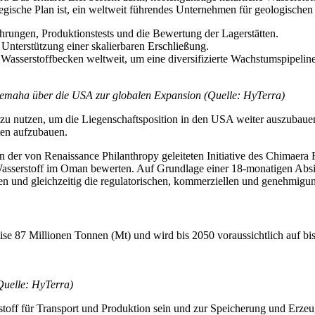
ische Plan ist, ein weltweit führendes Unternehmen für geologischen W
rungen, Produktionstests und die Bewertung der Lagerstätten.
nterstützung einer skalierbaren Erschließung.
he Wasserstoffbecken weltweit, um eine diversifizierte Wachstumspipeli
Nemaha über die USA zur globalen Expansion (Quelle: HyTerra)
 zu nutzen, um die Liegenschaftsposition in den USA weiter auszubaue
ften aufzubauen.
 der von Renaissance Philanthropy geleiteten Initiative des Chimaera
asserstoff im Oman bewerten. Auf Grundlage einer 18-monatigen Absi
en und gleichzeitig die regulatorischen, kommerziellen und genehmigu
se 87 Millionen Tonnen (Mt) und wird bis 2050 voraussichtlich auf bis
Quelle: HyTerra)
aftstoff für Transport und Produktion sein und zur Speicherung und Er