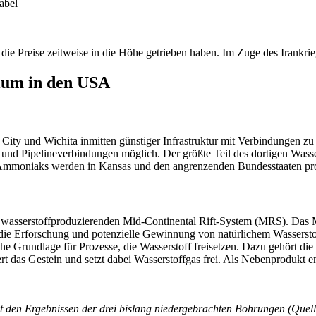
abel
e die Preise zeitweise in die Höhe getrieben haben. Im Zuge des Iran
lium in den USA
City und Wichita inmitten günstiger Infrastruktur mit Verbindungen z
und Pipelineverbindungen möglich. Der größte Teil des dortigen Wasse
mmoniaks werden in Kansas und den angrenzenden Bundesstaaten pro
 wasserstoffproduzierenden Mid-Continental Rift-System (MRS). Das MRS
für die Erforschung und potenzielle Gewinnung von natürlichem Wasserst
he Grundlage für Prozesse, die Wasserstoff freisetzen. Dazu gehört die
iert das Gestein und setzt dabei Wasserstoffgas frei. Als Nebenprodukt
t den Ergebnissen der drei bislang niedergebrachten Bohrungen (Quel