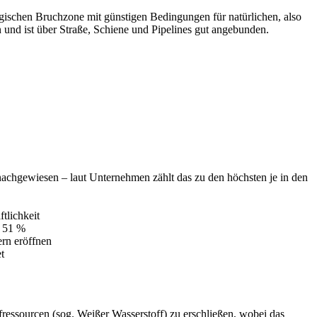
gischen Bruchzone mit günstigen Bedingungen für natürlichen, also
nd ist über Straße, Schiene und Pipelines gut angebunden.
chgewiesen – laut Unternehmen zählt das zu den höchsten je in den
tlichkeit
u 51 %
rn eröffnen
t
ffressourcen (sog. Weißer Wasserstoff) zu erschließen, wobei das