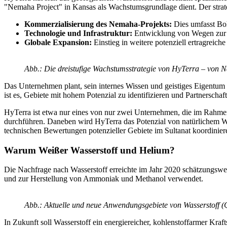
"Nemaha Project" in Kansas als Wachstumsgrundlage dient. Der strateg
Kommerzialisierung des Nemaha-Projekts:
Dies umfasst Boh
Technologie und Infrastruktur:
Entwicklung von Wegen zur U
Globale Expansion:
Einstieg in weitere potenziell ertragreic
Abb.: Die dreistufige Wachstumsstrategie von HyTerra – von 
Das Unternehmen plant, sein internes Wissen und geistiges Eigentum
ist es, Gebiete mit hohem Potenzial zu identifizieren und Partnerscha
HyTerra ist etwa nur eines von nur zwei Unternehmen, die im Rahmen
durchführen. Daneben wird HyTerra das Potenzial von natürlichem W
technischen Bewertungen potenzieller Gebiete im Sultanat koordinier
Warum Weißer Wasserstoff und Helium?
Die Nachfrage nach Wasserstoff erreichte im Jahr 2020 schätzungswei
und zur Herstellung von Ammoniak und Methanol verwendet.
Abb.: Aktuelle und neue Anwendungsgebiete von Wasserstoff (
In Zukunft soll Wasserstoff ein energiereicher, kohlenstoffarmer Kr