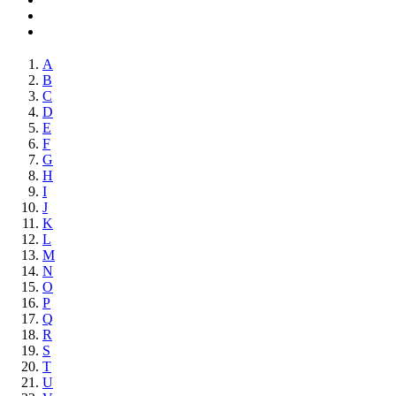
A
B
C
D
E
F
G
H
I
J
K
L
M
N
O
P
Q
R
S
T
U