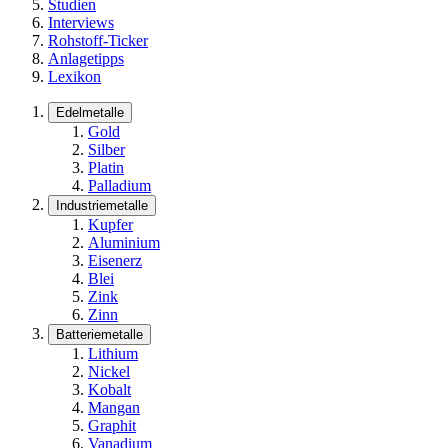
Studien
Interviews
Rohstoff-Ticker
Anlagetipps
Lexikon
Edelmetalle
Gold
Silber
Platin
Palladium
Industriemetalle
Kupfer
Aluminium
Eisenerz
Blei
Zink
Zinn
Batteriemetalle
Lithium
Nickel
Kobalt
Mangan
Graphit
Vanadium