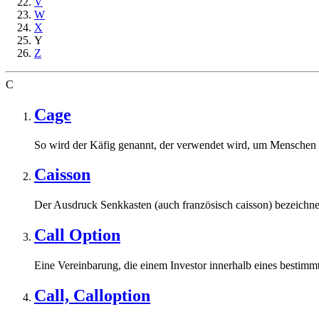
V
W
X
Y
Z
C
Cage
So wird der Käfig genannt, der verwendet wird, um Menschen un
Caisson
Der Ausdruck Senkkasten (auch französisch caisson) bezeichnet 
Call Option
Eine Vereinbarung, die einem Investor innerhalb eines bestimmt
Call, Calloption