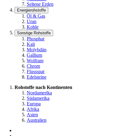
Seltene Erden
Energierohstoffe
Öl & Gas
Uran
Kohle
Sonstige Rohstoffe
Phosphat
Kali
Molybdän
Gallium
Wolfram
Chrom
Flussspat
Edelsteine
Rohstoffe nach Kontinenten
Nordamerika
Südamerika
Europa
Afrika
Asien
Australien