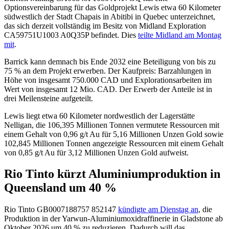
Optionsvereinbarung für das Goldprojekt Lewis etwa 60 Kilometer
südwestlich der Stadt Chapais in Abitibi in Quebec unterzeichnet,
das sich derzeit vollständig im Besitz von Midland Exploration
CA59751U1003
A0Q35P
befindet. Dies
teilte Midland am Montag
mit
.
Barrick kann demnach bis Ende 2032 eine Beteiligung von bis zu
75 % an dem Projekt erwerben. Der Kaufpreis: Barzahlungen in
Höhe von insgesamt 750.000 CAD und Explorationsarbeiten im
Wert von insgesamt 12 Mio. CAD. Der Erwerb der Anteile ist in
drei Meilensteine aufgeteilt.
Lewis liegt etwa 60 Kilometer nordwestlich der Lagerstätte
Nelligan, die 106,395 Millionen Tonnen vermutete Ressourcen mit
einem Gehalt von 0,96 g/t Au für 5,16 Millionen Unzen Gold sowie
102,845 Millionen Tonnen angezeigte Ressourcen mit einem Gehalt
von 0,85 g/t Au für 3,12 Millionen Unzen Gold aufweist.
Rio Tinto kürzt Aluminiumproduktion in
Queensland um 40 %
Rio Tinto
GB0007188757
852147
kündigte am Dienstag an
, die
Produktion in der Yarwun-Aluminiumoxidraffinerie in Gladstone ab
Oktober 2026 um 40 % zu reduzieren. Dadurch will das