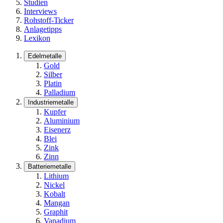
Studien
Interviews
Rohstoff-Ticker
Anlagetipps
Lexikon
Edelmetalle
Gold
Silber
Platin
Palladium
Industriemetalle
Kupfer
Aluminium
Eisenerz
Blei
Zink
Zinn
Batteriemetalle
Lithium
Nickel
Kobalt
Mangan
Graphit
Vanadium