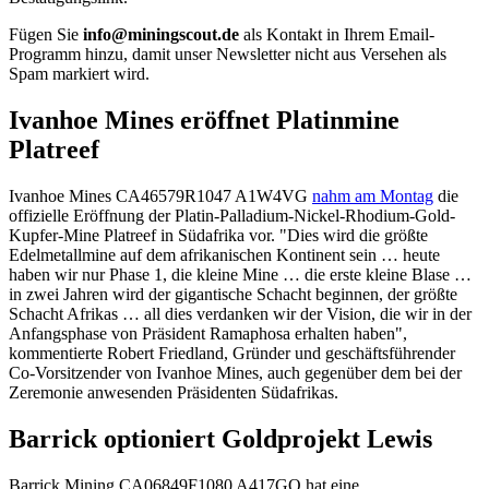
Fügen Sie
info@miningscout.de
als Kontakt in Ihrem Email-
Programm hinzu, damit unser Newsletter nicht aus Versehen als
Spam markiert wird.
Ivanhoe Mines eröffnet Platinmine
Platreef
Ivanhoe Mines
CA46579R1047
A1W4VG
nahm am Montag
die
offizielle Eröffnung der Platin-Palladium-Nickel-Rhodium-Gold-
Kupfer-Mine Platreef in Südafrika vor. "Dies wird die größte
Edelmetallmine auf dem afrikanischen Kontinent sein … heute
haben wir nur Phase 1, die kleine Mine … die erste kleine Blase …
in zwei Jahren wird der gigantische Schacht beginnen, der größte
Schacht Afrikas … all dies verdanken wir der Vision, die wir in der
Anfangsphase von Präsident Ramaphosa erhalten haben",
kommentierte Robert Friedland, Gründer und geschäftsführender
Co-Vorsitzender von Ivanhoe Mines, auch gegenüber dem bei der
Zeremonie anwesenden Präsidenten Südafrikas.
Barrick optioniert Goldprojekt Lewis
Barrick Mining
CA06849F1080
A417GQ
hat eine