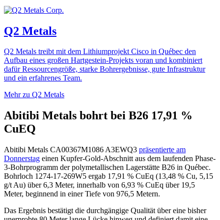
Q2 Metals
Q2 Metals treibt mit dem Lithiumprojekt Cisco in Québec den
Aufbau eines großen Hartgestein-Projekts voran und kombiniert
dafür Ressourcengröße, starke Bohrergebnisse, gute Infrastruktur
und ein erfahrenes Team.
Mehr zu Q2 Metals
Abitibi Metals bohrt bei B26 17,91 %
CuEQ
Abitibi Metals
CA00367M1086
A3EWQ3
präsentierte am
Donnerstag
einen Kupfer-Gold-Abschnitt aus dem laufenden Phase-
3-Bohrprogramm der polymetallischen Lagerstätte B26 in Québec.
Bohrloch 1274-17-269W5 ergab 17,91 % CuEq (13,48 % Cu, 5,15
g/t Au) über 6,3 Meter, innerhalb von 6,93 % CuEq über 19,5
Meter, beginnend in einer Tiefe von 976,5 Metern.
Das Ergebnis bestätigt die durchgängige Qualität über eine bisher
unerprobte 80 Meter lange Lücke hinweg und definiert damit eine