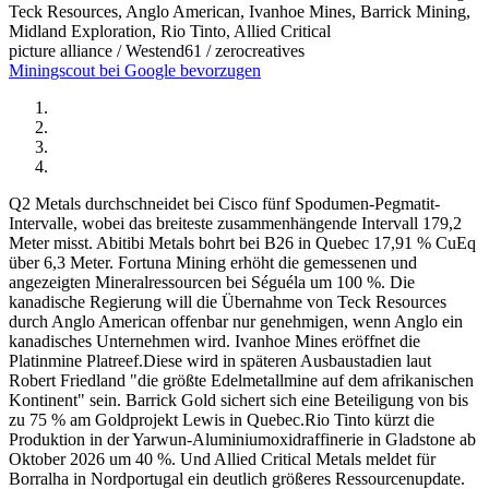
picture alliance / Westend61 / zerocreatives
Miningscout bei Google bevorzugen
Q2 Metals durchschneidet bei Cisco fünf Spodumen-Pegmatit-
Intervalle, wobei das breiteste zusammenhängende Intervall 179,2
Meter misst. Abitibi Metals bohrt bei B26 in Quebec 17,91 % CuEq
über 6,3 Meter. Fortuna Mining erhöht die gemessenen und
angezeigten Mineralressourcen bei Séguéla um 100 %. Die
kanadische Regierung will die Übernahme von Teck Resources
durch Anglo American offenbar nur genehmigen, wenn Anglo ein
kanadisches Unternehmen wird. Ivanhoe Mines eröffnet die
Platinmine Platreef.Diese wird in späteren Ausbaustadien laut
Robert Friedland "die größte Edelmetallmine auf dem afrikanischen
Kontinent" sein. Barrick Gold sichert sich eine Beteiligung von bis
zu 75 % am Goldprojekt Lewis in Quebec.Rio Tinto kürzt die
Produktion in der Yarwun-Aluminiumoxidraffinerie in Gladstone ab
Oktober 2026 um 40 %. Und Allied Critical Metals meldet für
Borralha in Nordportugal ein deutlich größeres Ressourcenupdate.