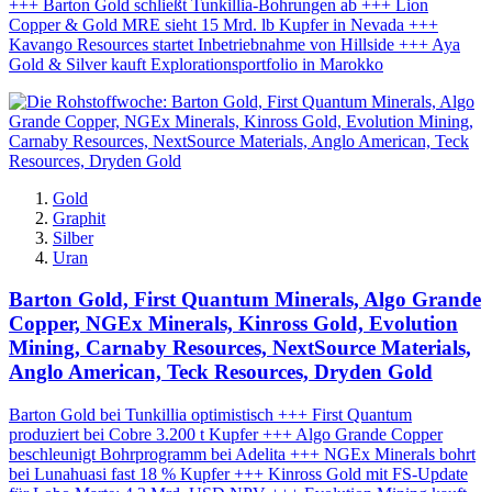
+++ Barton Gold schließt Tunkillia-Bohrungen ab +++ Lion
Copper & Gold MRE sieht 15 Mrd. lb Kupfer in Nevada +++
Kavango Resources startet Inbetriebnahme von Hillside +++ Aya
Gold & Silver kauft Explorationsportfolio in Marokko
Gold
Graphit
Silber
Uran
Barton Gold, First Quantum Minerals, Algo Grande
Copper, NGEx Minerals, Kinross Gold, Evolution
Mining, Carnaby Resources, NextSource Materials,
Anglo American, Teck Resources, Dryden Gold
Barton Gold bei Tunkillia optimistisch +++ First Quantum
produziert bei Cobre 3.200 t Kupfer +++ Algo Grande Copper
beschleunigt Bohrprogramm bei Adelita +++ NGEx Minerals bohrt
bei Lunahuasi fast 18 % Kupfer +++ Kinross Gold mit FS-Update