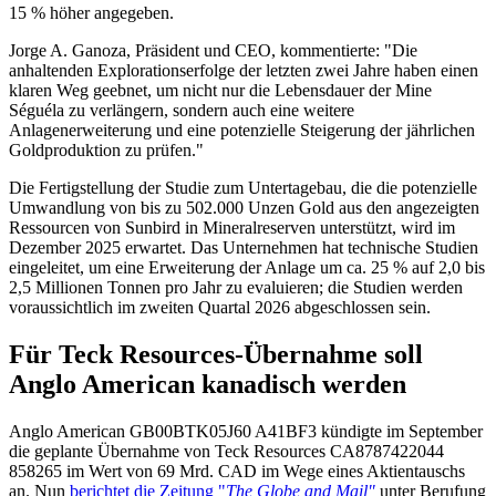
15 % höher angegeben.
Jorge A. Ganoza, Präsident und CEO, kommentierte: "Die
anhaltenden Explorationserfolge der letzten zwei Jahre haben einen
klaren Weg geebnet, um nicht nur die Lebensdauer der Mine
Séguéla zu verlängern, sondern auch eine weitere
Anlagenerweiterung und eine potenzielle Steigerung der jährlichen
Goldproduktion zu prüfen."
Die Fertigstellung der Studie zum Untertagebau, die die potenzielle
Umwandlung von bis zu 502.000 Unzen Gold aus den angezeigten
Ressourcen von Sunbird in Mineralreserven unterstützt, wird im
Dezember 2025 erwartet. Das Unternehmen hat technische Studien
eingeleitet, um eine Erweiterung der Anlage um ca. 25 % auf 2,0 bis
2,5 Millionen Tonnen pro Jahr zu evaluieren; die Studien werden
voraussichtlich im zweiten Quartal 2026 abgeschlossen sein.
Für Teck Resources-Übernahme soll
Anglo American kanadisch werden
Anglo American
GB00BTK05J60
A41BF3
kündigte im September
die geplante Übernahme von Teck Resources
CA8787422044
858265
im Wert von 69 Mrd. CAD im Wege eines Aktientauschs
an. Nun
berichtet die Zeitung "
The Globe and Mail"
unter Berufung