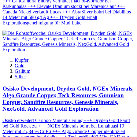
+++ CanCambria Energy vermutet Flachöl-Korridor bei
Kiskunhalas +++ Elevate Uranium stockt bei Marenica auf +++
Canada Nickel verkauft Lucas +++ AbraSilver bohrt bei Diablillos
14 Meter mit 580 g/t Ag +++ Dryden Gold erhält
Explorationsgenehmigung für Mud Lake
Kupfer
Gold
Gallium
Silber
Osisko Development, Dryden Gold, NGEx Minerals,
Algo Grande Copper, Teck Resources, Gunnison
Copper, Sandfire Resources, Genesis Minerals,
NexGold, Advanced Gold Exploration
Osisko erweitert Cariboo-Mineralisierung +++ Dryden Gold kauft
bei Gold Rock zu +++ NGEx Minerals bohrt bei Lunahuasi 19
Meter mit 25,84 % CuEq +++ Algo Grande Copper identifiziert
Intrusionszentren bei Adelita +++ Teck erhält 400 Mio. CAD von