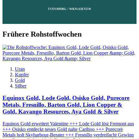
TSXV:MNRG / WKN:A3EYZW
Frühere Rohstoffwochen
Uran
Kupfer
Gold
Silber
Equinox Gold, Lode Gold, Osisko Gold, Purecore
Metals, Fresnillo, Barton Gold, Lion Copper &
Gold, Kavango Resources, Aya Gold & Silver
Equinox Gold erweitert Valentine +++ Lode Gold löst Fremont aus
+++ Osisko entdeckt neues Gold nahe Cariboo +++ Purecore
Metals holt Skyharbour-Berater +++ Fresnillo verdreifacht Gewinn