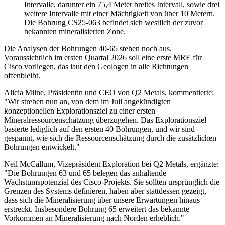
Intervalle, darunter ein 75,4 Meter breites Intervall, sowie drei
weitere Intervalle mit einer Mächtigkeit von über 10 Metern.
Die Bohrung CS25-063 befindet sich westlich der zuvor
bekannten mineralisierten Zone.
Die Analysen der Bohrungen 40-65 stehen noch aus.
Voraussichtlich im ersten Quartal 2026 soll eine erste MRE für
Cisco vorliegen, das laut den Geologen in alle Richtungen
offenbleibt.
Alicia Milne, Präsidentin und CEO von Q2 Metals, kommentierte:
"Wir streben nun an, von dem im Juli angekündigten
konzeptionellen Explorationsziel zu einer ersten
Mineralressourcenschätzung überzugehen. Das Explorationsziel
basierte lediglich auf den ersten 40 Bohrungen, und wir sind
gespannt, wie sich die Ressourcenschätzung durch die zusätzlichen
Bohrungen entwickelt."
Neil McCallum, Vizepräsident Exploration bei Q2 Metals, ergänzte:
"Die Bohrungen 63 und 65 belegen das anhaltende
Wachstumspotenzial des Cisco-Projekts. Sie sollten ursprünglich die
Grenzen des Systems definieren, haben aber stattdessen gezeigt,
dass sich die Mineralisierung über unsere Erwartungen hinaus
erstreckt. Insbesondere Bohrung 65 erweitert das bekannte
Vorkommen an Mineralisierung nach Norden erheblich."