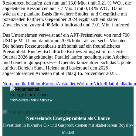
Ressourcen belaufen sich nun auf 13,0 Mio. t mit 0,21 % WO₃, die
abgeleiteten Ressourcen auf 7,7 Mio. t mit 0,18 % WO₃. Damit
wächst die planbare Basis für weitere Studien und Gespräche mit
potenziellen Partnern. Gegenüber 2024 ergibt sich ein klarer
Zuwachs von zuvor 4,98 Mio. t Indicated und 7,01 Mio. t Inferred.
Das Unternehmen verweist auf ein APT-Preisniveau von rund 700
USD je MTU und damit rund 70 % höher als vor sechs Monaten.
Die höhere Ressourcenbasis trifft somit auf ein freundlicheres
Preisumfeld. Eine wirtschaftliche Erstbewertung ist für das erste
Quartal 2026 angekündigt. Parallel laufen metallurgische Arbeiten
und Genehmigungsprozesse. Operativ konzentriert sich das Update
auf den Bereich Santa Helena und basiert auf den 2025
abgeschlossenen Arbeiten mit Stichtag 16. November 2025.
Nordamerika
Lithium
Europa
Australien
Wolfram
Nickel
Platin
Palladium
TSXV:MNRG / WKN:A3EYZW
Neuseelands Energieproblem als Chance
Investition in lukrative Öl- und Gasproduktionen mit skalierbarem Royalty-
Modell