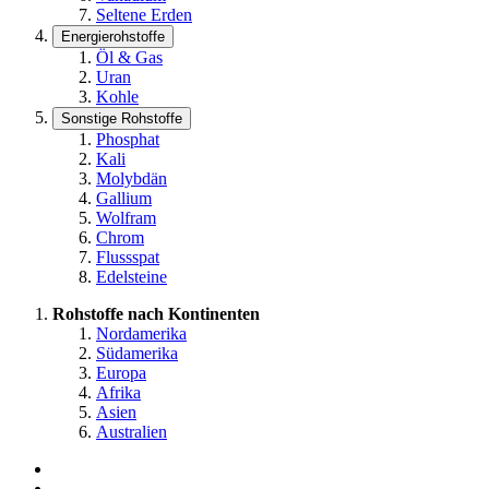
Seltene Erden
Energierohstoffe
Öl & Gas
Uran
Kohle
Sonstige Rohstoffe
Phosphat
Kali
Molybdän
Gallium
Wolfram
Chrom
Flussspat
Edelsteine
Rohstoffe nach Kontinenten
Nordamerika
Südamerika
Europa
Afrika
Asien
Australien