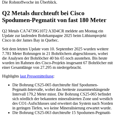
Die Rohstoffwoche im Überblick.
Q2 Metals durchteuft bei Cisco
Spodumen-Pegmatit von fast 180 Meter
Q2 Metals
CA74739G1072
A3D4CR
meldete am Montag ein
Update zur laufenden Bohrkampagne 2025 beim Lithiumprojekt
Cisco ​​in der James Bay in Quebec.
Seit dem letzten Update vom 10. September 2025 wurden weitere
7.781 Meter Bohrungen in 21 Bohrlöchern abgeschlossen, wobei
die Analysen der Bohrlöcher 40 bis 65 noch ausstehen. Bis heute
wurden im Rahmen des Cisco-Projekts insgesamt 67 Bohrlöcher mit
einer Gesamtlänge von 27.295 m niedergebracht.
Highlights
laut Pressemitteilung
:
Die Bohrung CS25-065 durchteufte fünf Spodumen-
Pegmatit-Intervalle, wobei das breiteste zusammenhängende
Intervall 179,2 Meter misst. Die Bohrung CS25-065 befindet
sich nördlich der bekannten mineralisierten Zone und westlich
des CO1-Aufschlusses und erweitert das System nach Norden
in geringen Tiefen, wo keine Mineralisierung erwartet wurde.
Die Bohrung CS25-063 durchteufte 15 Spodumen-Pegmatit-