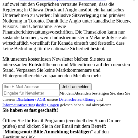
auf zwei mit den Gesprächen vertraute Personen, dass die
Regierung in Ottawa Druck auf Anglo ausübt, ein kanadisches
Unternehmen zu werden: Inklusive Sitzverlegung und primärer
Notierung in Toronto. Damit fiele Anglo unter kanadische Steuer-,
Fusions- und Übernahme- sowie
Finanzberichterstattungsvorschriften. Die Transaktion kann nur
zustande kommen, wenn Industrieministerin Mélanie Joly sie als
wirtschaftlich vorteilhaft für Kanada einstuft und feststellt, dass
keine Bedrohung für die nationale Sicherheit besteht.
Mit unserem kostenlosen Newsletter bleiben Sie stets zu
interessanten Rohstoffthemen und Minenfirmen auf dem neuesten
Stand. Verpassen Sie keine Marktkommentare und
Hintergrundberichte zu spannenden Metallen mehr.
Jetzt anmelden
Mit dem Absenden bestätigen Sie, dass Sie
unseren
Disclaimer / AGB
, unsere
Datenschutzerklärung
und
Informationsvertragsbedingungen
gelesen haben und akzeptieren.
Sie haben es fast geschafft!
Öffnen Sie Ihr Email Programm (eventuell den Spam Ordner
prüfen) und klicken Sie in der Email mit dem Betreff:
"
Miningscout: Bitte Anmeldung bestätigen
" auf den
Bestätigungslink.