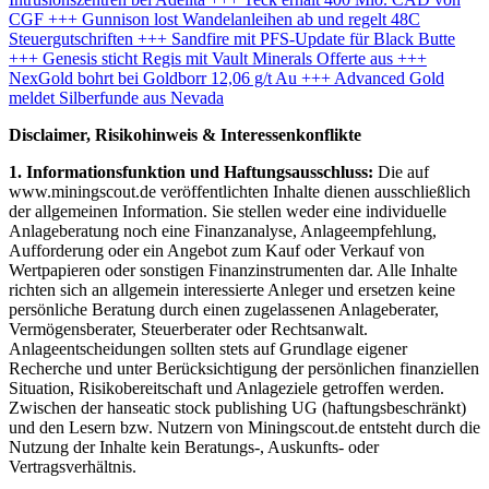
CGF +++ Gunnison lost Wandelanleihen ab und regelt 48C
Steuergutschriften +++ Sandfire mit PFS-Update für Black Butte
+++ Genesis sticht Regis mit Vault Minerals Offerte aus +++
NexGold bohrt bei Goldborr 12,06 g/t Au +++ Advanced Gold
meldet Silberfunde aus Nevada
Disclaimer, Risikohinweis & Interessenkonflikte
1. Informationsfunktion und Haftungsausschluss:
Die auf
www.miningscout.de veröffentlichten Inhalte dienen ausschließlich
der allgemeinen Information. Sie stellen weder eine individuelle
Anlageberatung noch eine Finanzanalyse, Anlageempfehlung,
Aufforderung oder ein Angebot zum Kauf oder Verkauf von
Wertpapieren oder sonstigen Finanzinstrumenten dar. Alle Inhalte
richten sich an allgemein interessierte Anleger und ersetzen keine
persönliche Beratung durch einen zugelassenen Anlageberater,
Vermögensberater, Steuerberater oder Rechtsanwalt.
Anlageentscheidungen sollten stets auf Grundlage eigener
Recherche und unter Berücksichtigung der persönlichen finanziellen
Situation, Risikobereitschaft und Anlageziele getroffen werden.
Zwischen der hanseatic stock publishing UG (haftungsbeschränkt)
und den Lesern bzw. Nutzern von Miningscout.de entsteht durch die
Nutzung der Inhalte kein Beratungs-, Auskunfts- oder
Vertragsverhältnis.