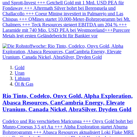
und Sprott-Invest +++ Getchell Gold mit 1 Mrd. USD PEA für
Fondaway +++ Aftermath Silver bohrt bei Berenguela und
Challacollo +++ Coeur Mining investiert in Palmarejo und Las
Chispas +++ QMines startet 10.000-Meter-Bohrprogramm bei Mt.
Chalmers +++ Teck Resources steigert EBITDA um 204 % +++
Laramide mit 740 Mio. USD PEA bei Westmoreland+++Purecore
Metals legt ersten Geländebericht für Bankier vor
Gold
Uran
Lithium
Öl & Gas
Rio Tinto, Codelco, Onyx Gold, Alpha Exploration,
Abasca Resources, CanCambria Energy, Elevate
Uranium, Canada Nickel, AbraSilver, Dryden Gold
Codelco und Rio verschieben Maricunga +++ Onyx Gold bohrt bei
Munro-Croesus 3,5 g/t Au +++ Alpha Exploration startet Aburna
Bohrprogramm +++ Abasca Resources aktualisiert Loki Flake MRE