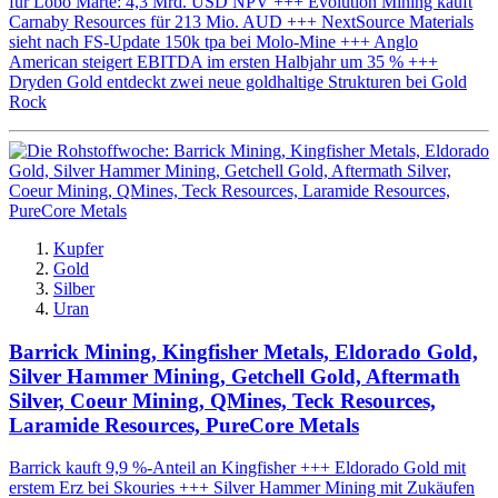
für Lobo Marte: 4,3 Mrd. USD NPV +++ Evolution Mining kauft
Carnaby Resources für 213 Mio. AUD +++ NextSource Materials
sieht nach FS-Update 150k tpa bei Molo-Mine +++ Anglo
American steigert EBITDA im ersten Halbjahr um 35 % +++
Dryden Gold entdeckt zwei neue goldhaltige Strukturen bei Gold
Rock
Kupfer
Gold
Silber
Uran
Barrick Mining, Kingfisher Metals, Eldorado Gold,
Silver Hammer Mining, Getchell Gold, Aftermath
Silver, Coeur Mining, QMines, Teck Resources,
Laramide Resources, PureCore Metals
Barrick kauft 9,9 %-Anteil an Kingfisher +++ Eldorado Gold mit
erstem Erz bei Skouries +++ Silver Hammer Mining mit Zukäufen