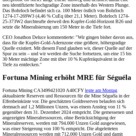
neu identifizierte hochgradige Zone innerhalb des Western Plunge.
Das Bohrloch befindet sich ca. 100 Meter östlich von Bohrloch
1274-17-269W3 (4,46 % CuEq über 21,1 Meter). Bohrloch 1274-
25-373W2 durchteufte derweil den Kupfer-Gold-Horizont B26 und
setzte die Mineralisierung um 150 Meter in die Tiefe fort.
CEO Jonathon Deluce kommentierte: "Wir gingen bisher davon aus,
dass für die Kupfer-Gold-Adernzone eine größere, höhergradige
Quelle existiert. Mit diesem Fund glauben wir, dieser Quelle auf der
Spur zu sein – und wir werden die Suche fortsetzen, um eine 15 bis
30 Meter mächtige Zone mit über 10 % Kupferäquivalent in der
Tiefe zu entdecken."
Fortuna Mining erhöht MRE für Séguéla
Fortuna Mining
CA3499421020
A40CFY
legte am Montag
aktualisierte Reserven und Ressourcen für die Mine Séguéla in der
Elfenbeinküste vor. Die geschätzten Goldreserven belaufen sich
demnach auf 1,2 Millionen Unzen, was einem Anstieg von 11 %
gegenüber dem 31. Dezember 2024 entspricht. Die gemessenen und
angezeigten Mineralressourcen, ohne Berücksichtigung der
Mineralreserven, werden mit 794.000 Unzen Gold ausgewiesen,
was einer Steigerung von 100 % entspricht. Die abgeleiteten
Mineralressourcen werden mit 712.000 Unzen Gold und damit