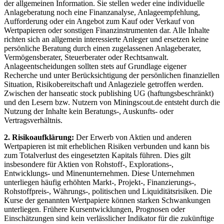
der allgemeinen Information. Sie stellen weder eine individuelle
Anlageberatung noch eine Finanzanalyse, Anlageempfehlung,
Aufforderung oder ein Angebot zum Kauf oder Verkauf von
Wertpapieren oder sonstigen Finanzinstrumenten dar. Alle Inhalte
richten sich an allgemein interessierte Anleger und ersetzen keine
persönliche Beratung durch einen zugelassenen Anlageberater,
Vermögensberater, Steuerberater oder Rechtsanwalt.
Anlageentscheidungen sollten stets auf Grundlage eigener
Recherche und unter Berücksichtigung der persönlichen finanziellen
Situation, Risikobereitschaft und Anlageziele getroffen werden.
Zwischen der hanseatic stock publishing UG (haftungsbeschränkt)
und den Lesern bzw. Nutzern von Miningscout.de entsteht durch die
Nutzung der Inhalte kein Beratungs-, Auskunfts- oder
Vertragsverhältnis.
2. Risikoaufklärung:
Der Erwerb von Aktien und anderen
Wertpapieren ist mit erheblichen Risiken verbunden und kann bis
zum Totalverlust des eingesetzten Kapitals führen. Dies gilt
insbesondere für Aktien von Rohstoff-, Explorations-,
Entwicklungs- und Minenunternehmen. Diese Unternehmen
unterliegen häufig erhöhten Markt-, Projekt-, Finanzierungs-,
Rohstoffpreis-, Währungs-, politischen und Liquiditätsrisiken. Die
Kurse der genannten Wertpapiere können starken Schwankungen
unterliegen. Frühere Kursentwicklungen, Prognosen oder
Einschätzungen sind kein verlässlicher Indikator für die zukünftige