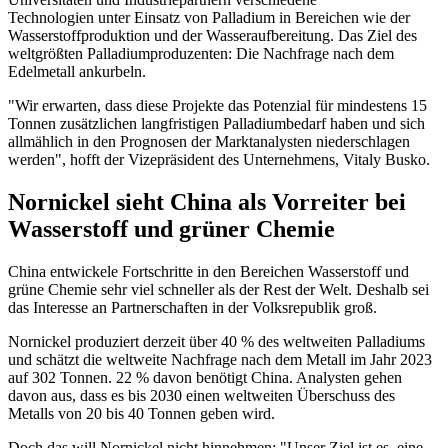
Technologien unter Einsatz von Palladium in Bereichen wie der
Wasserstoffproduktion und der Wasseraufbereitung. Das Ziel des
weltgrößten Palladiumproduzenten: Die Nachfrage nach dem
Edelmetall ankurbeln.
"Wir erwarten, dass diese Projekte das Potenzial für mindestens 15
Tonnen zusätzlichen langfristigen Palladiumbedarf haben und sich
allmählich in den Prognosen der Marktanalysten niederschlagen
werden", hofft der Vizepräsident des Unternehmens, Vitaly Busko.
Nornickel sieht China als Vorreiter bei
Wasserstoff und grüner Chemie
China entwickele Fortschritte in den Bereichen Wasserstoff und
grüne Chemie sehr viel schneller als der Rest der Welt. Deshalb sei
das Interesse an Partnerschaften in der Volksrepublik groß.
Nornickel produziert derzeit über 40 % des weltweiten Palladiums
und schätzt die weltweite Nachfrage nach dem Metall im Jahr 2023
auf 302 Tonnen. 22 % davon benötigt China. Analysten gehen
davon aus, dass es bis 2030 einen weltweiten Überschuss des
Metalls von 20 bis 40 Tonnen geben wird.
Doch das will Nornickel nicht hinnehmen: "Unser Ziel ist es, eine