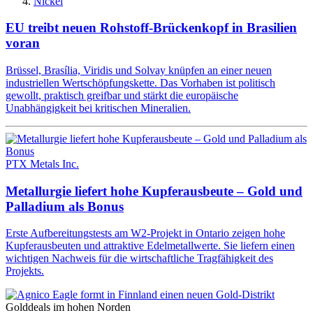
Nickel
EU treibt neuen Rohstoff-Brückenkopf in Brasilien
voran
Brüssel, Brasília, Viridis und Solvay knüpfen an einer neuen
industriellen Wertschöpfungskette. Das Vorhaben ist politisch
gewollt, praktisch greifbar und stärkt die europäische
Unabhängigkeit bei kritischen Mineralien.
PTX Metals Inc.
Metallurgie liefert hohe Kupferausbeute – Gold und
Palladium als Bonus
Erste Aufbereitungstests am W2-Projekt in Ontario zeigen hohe
Kupferausbeuten und attraktive Edelmetallwerte. Sie liefern einen
wichtigen Nachweis für die wirtschaftliche Tragfähigkeit des
Projekts.
Golddeals im hohen Norden