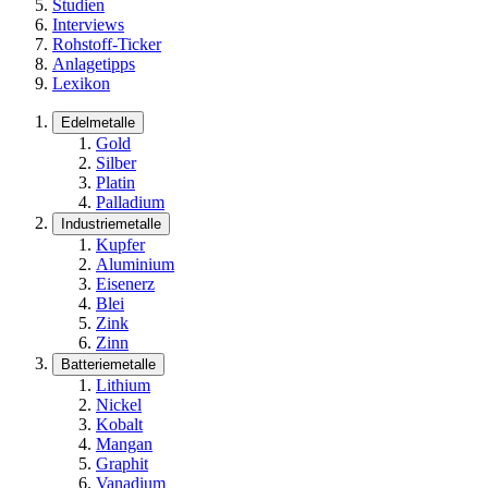
Studien
Interviews
Rohstoff-Ticker
Anlagetipps
Lexikon
Edelmetalle
Gold
Silber
Platin
Palladium
Industriemetalle
Kupfer
Aluminium
Eisenerz
Blei
Zink
Zinn
Batteriemetalle
Lithium
Nickel
Kobalt
Mangan
Graphit
Vanadium