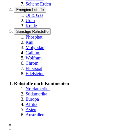
Seltene Erden
Energierohstoffe
Öl & Gas
Uran
Kohle
Sonstige Rohstoffe
Phosphat
Kali
Molybdän
Gallium
Wolfram
Chrom
Flussspat
Edelsteine
Rohstoffe nach Kontinenten
Nordamerika
Südamerika
Europa
Afrika
Asien
Australien