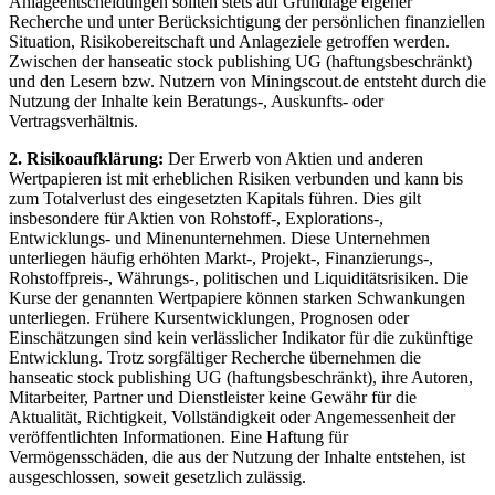
Anlageentscheidungen sollten stets auf Grundlage eigener
Recherche und unter Berücksichtigung der persönlichen finanziellen
Situation, Risikobereitschaft und Anlageziele getroffen werden.
Zwischen der hanseatic stock publishing UG (haftungsbeschränkt)
und den Lesern bzw. Nutzern von Miningscout.de entsteht durch die
Nutzung der Inhalte kein Beratungs-, Auskunfts- oder
Vertragsverhältnis.
2. Risikoaufklärung:
Der Erwerb von Aktien und anderen
Wertpapieren ist mit erheblichen Risiken verbunden und kann bis
zum Totalverlust des eingesetzten Kapitals führen. Dies gilt
insbesondere für Aktien von Rohstoff-, Explorations-,
Entwicklungs- und Minenunternehmen. Diese Unternehmen
unterliegen häufig erhöhten Markt-, Projekt-, Finanzierungs-,
Rohstoffpreis-, Währungs-, politischen und Liquiditätsrisiken. Die
Kurse der genannten Wertpapiere können starken Schwankungen
unterliegen. Frühere Kursentwicklungen, Prognosen oder
Einschätzungen sind kein verlässlicher Indikator für die zukünftige
Entwicklung. Trotz sorgfältiger Recherche übernehmen die
hanseatic stock publishing UG (haftungsbeschränkt), ihre Autoren,
Mitarbeiter, Partner und Dienstleister keine Gewähr für die
Aktualität, Richtigkeit, Vollständigkeit oder Angemessenheit der
veröffentlichten Informationen. Eine Haftung für
Vermögensschäden, die aus der Nutzung der Inhalte entstehen, ist
ausgeschlossen, soweit gesetzlich zulässig.