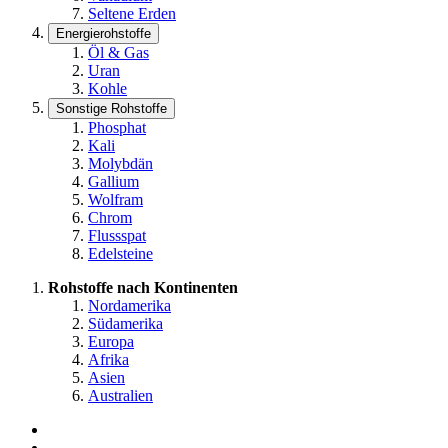
Seltene Erden
Energierohstoffe
Öl & Gas
Uran
Kohle
Sonstige Rohstoffe
Phosphat
Kali
Molybdän
Gallium
Wolfram
Chrom
Flussspat
Edelsteine
Rohstoffe nach Kontinenten
Nordamerika
Südamerika
Europa
Afrika
Asien
Australien