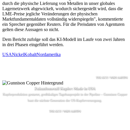
durch die physische Lieferung von Metallen in unser globales
Lagernetzwerk abgewickelt, wodurch sichergestellt wird, dass die
LME-Preise jegliche Veränderungen der physischen
Marktfundamentaldaten vollständig widerspiegeln", kommentierte
ein Sprecher gegenüber Reuters. Für die Preisdaten von Agenturen
gelten diese Aussagen so nicht.
Dem Bericht zufolge soll das KI-Modell im Laufe von zwei Jahren
in drei Phasen eingeführt werden.
USA
Nickel
Kobalt
Nordamerika
TSX:GCU / WKN:A40TP4
Zukunftsmetall Kupfer: Made in USA
Kupferproduktion gestartet, großskaliges Tagebauprojekt in der Pipeline – Gunnison Copper
baut die nächste Generation der US-Kupferversorgung.
TSX:GCU / WKN:A40TP4