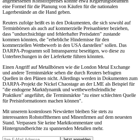
angemessenen Rohstoffpreises könnte etwa Regierungsbeamten
eine Formel für die Planung von Käufen für die nationalen
Lagerbestände an die Hand geben.
Reuters zufolge heißt es in den Dokumenten, die sich sowohl auf
Terminbörsen als auch auf kommerzielle Preisanbieter beziehen,
dass "undurchsichtige und fehlerhafter Preisdaten" zustande
kommen könnten, die "erhebliche Hindernisse für den
kommerziellen Wettbewerb in den USA darstellen" sollen. Das
DARPA-Programm soll Intransparenz beseitigen, wo diese zu
Unterbrechungen in der Lieferkette führen könnten.
Einen Angriff auf Metallbörsen wie die London Metal Exchange
und andere Terminmärkte sehen die durch Reuters befragten
Quellen in den Plänen nicht. Allerdings werden in Dokumenten zum
DARPA-Projekt die Nickel Chaostage an der LME als Beispiel für
"die endogene Marktdynamik und wettbewerbsfeindliche
Praktiken" angeführt, die Terminmärkte "zu einer schlechten Quelle
für Preisinformationen machen können".
Mit unserem kostenlosen Newsletter bleiben Sie stets zu
interessanten Rohstoffthemen und Minenfirmen auf dem neuesten
Stand. Verpassen Sie keine Marktkommentare und
Hintergrundberichte zu spannenden Metallen mehr.
Jetzt anmelden