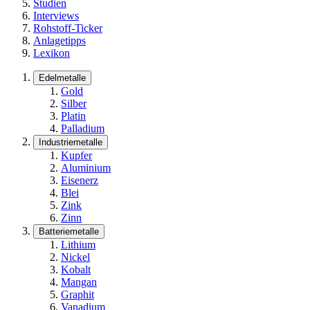
Studien
Interviews
Rohstoff-Ticker
Anlagetipps
Lexikon
Edelmetalle
Gold
Silber
Platin
Palladium
Industriemetalle
Kupfer
Aluminium
Eisenerz
Blei
Zink
Zinn
Batteriemetalle
Lithium
Nickel
Kobalt
Mangan
Graphit
Vanadium