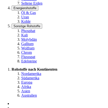
Seltene Erden
Energierohstoffe
Öl & Gas
Uran
Kohle
Sonstige Rohstoffe
Phosphat
Kali
Molybdän
Gallium
Wolfram
Chrom
Flussspat
Edelsteine
Rohstoffe nach Kontinenten
Nordamerika
Südamerika
Europa
Afrika
Asien
Australien