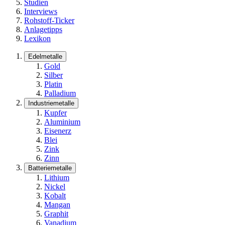
Studien
Interviews
Rohstoff-Ticker
Anlagetipps
Lexikon
Edelmetalle
Gold
Silber
Platin
Palladium
Industriemetalle
Kupfer
Aluminium
Eisenerz
Blei
Zink
Zinn
Batteriemetalle
Lithium
Nickel
Kobalt
Mangan
Graphit
Vanadium