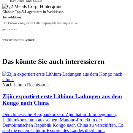
TSXV:QTWO / WKN:A3D4CR
Globale Top-5-Lagerstätte in Weltklasse-
Jurisdiktion:
Die Entwicklung eines Lithiumprojekts der Superlative
geht voran
TSXV:QTWO / WKN:A3D4CR
Das könnte Sie auch interessieren
Nach Jahren Rechtsstreit
Zijin exportiert erste Lithium-Ladungen aus dem
Kongo nach China
Der chinesische Bergbaukonzern Zijin hat im Juni begonnen,
Lithiumkonzentrat aus seinem Manono-Projekt in der
Demokratischen Republik Kongo nach China zu verschiffen. Es
sind die ersten Lithium-Exporte des Landes überhaupt.