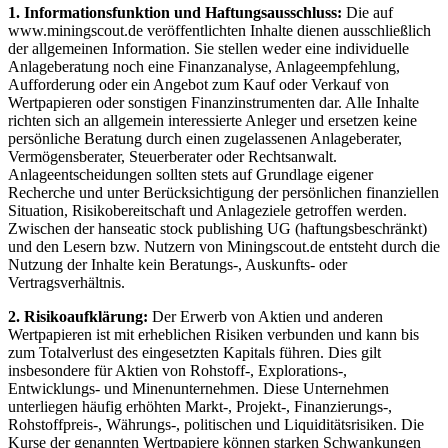
1. Informationsfunktion und Haftungsausschluss:
Die auf
www.miningscout.de veröffentlichten Inhalte dienen ausschließlich
der allgemeinen Information. Sie stellen weder eine individuelle
Anlageberatung noch eine Finanzanalyse, Anlageempfehlung,
Aufforderung oder ein Angebot zum Kauf oder Verkauf von
Wertpapieren oder sonstigen Finanzinstrumenten dar. Alle Inhalte
richten sich an allgemein interessierte Anleger und ersetzen keine
persönliche Beratung durch einen zugelassenen Anlageberater,
Vermögensberater, Steuerberater oder Rechtsanwalt.
Anlageentscheidungen sollten stets auf Grundlage eigener
Recherche und unter Berücksichtigung der persönlichen finanziellen
Situation, Risikobereitschaft und Anlageziele getroffen werden.
Zwischen der hanseatic stock publishing UG (haftungsbeschränkt)
und den Lesern bzw. Nutzern von Miningscout.de entsteht durch die
Nutzung der Inhalte kein Beratungs-, Auskunfts- oder
Vertragsverhältnis.
2. Risikoaufklärung:
Der Erwerb von Aktien und anderen
Wertpapieren ist mit erheblichen Risiken verbunden und kann bis
zum Totalverlust des eingesetzten Kapitals führen. Dies gilt
insbesondere für Aktien von Rohstoff-, Explorations-,
Entwicklungs- und Minenunternehmen. Diese Unternehmen
unterliegen häufig erhöhten Markt-, Projekt-, Finanzierungs-,
Rohstoffpreis-, Währungs-, politischen und Liquiditätsrisiken. Die
Kurse der genannten Wertpapiere können starken Schwankungen