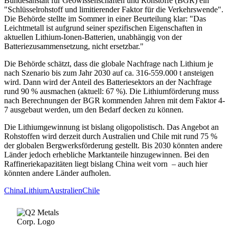
Bundesanstalt für Geowissenschaften und Rohstoffe (BGR) ein
"Schlüsselrohstoff und limitierender Faktor für die Verkehrswende".
Die Behörde stellte im Sommer in einer Beurteilung klar: "Das
Leichtmetall ist aufgrund seiner spezifischen Eigenschaften in
aktuellen Lithium-Ionen-Batterien, unabhängig von der
Batteriezusammensetzung, nicht ersetzbar."
Die Behörde schätzt, dass die globale Nachfrage nach Lithium je
nach Szenario bis zum Jahr 2030 auf ca. 316-559.000 t ansteigen
wird. Dann wird der Anteil des Batteriesektors an der Nachfrage
rund 90 % ausmachen (aktuell: 67 %). Die Lithiumförderung muss
nach Berechnungen der BGR kommenden Jahren mit dem Faktor 4-
7 ausgebaut werden, um den Bedarf decken zu können.
Die Lithiumgewinnung ist bislang oligopolistisch. Das Angebot an
Rohstoffen wird derzeit durch Australien und Chile mit rund 75 %
der globalen Bergwerksförderung gestellt. Bis 2030 könnten andere
Länder jedoch erhebliche Marktanteile hinzugewinnen. Bei den
Raffineriekapazitäten liegt bislang China weit vorn – auch hier
könnten andere Länder aufholen.
China
Lithium
Australien
Chile