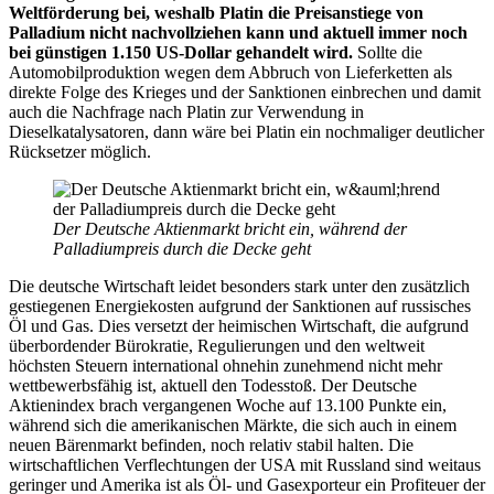
Weltförderung bei, weshalb Platin die Preisanstiege von
Palladium nicht nachvollziehen kann und aktuell immer noch
bei günstigen 1.150 US-Dollar gehandelt wird.
Sollte die
Automobilproduktion wegen dem Abbruch von Lieferketten als
direkte Folge des Krieges und der Sanktionen einbrechen und damit
auch die Nachfrage nach Platin zur Verwendung in
Dieselkatalysatoren, dann wäre bei Platin ein nochmaliger deutlicher
Rücksetzer möglich.
Der Deutsche Aktienmarkt bricht ein, während der
Palladiumpreis durch die Decke geht
Die deutsche Wirtschaft leidet besonders stark unter den zusätzlich
gestiegenen Energiekosten aufgrund der Sanktionen auf russisches
Öl und Gas. Dies versetzt der heimischen Wirtschaft, die aufgrund
überbordender Bürokratie, Regulierungen und den weltweit
höchsten Steuern international ohnehin zunehmend nicht mehr
wettbewerbsfähig ist, aktuell den Todesstoß. Der Deutsche
Aktienindex brach vergangenen Woche auf 13.100 Punkte ein,
während sich die amerikanischen Märkte, die sich auch in einem
neuen Bärenmarkt befinden, noch relativ stabil halten. Die
wirtschaftlichen Verflechtungen der USA mit Russland sind weitaus
geringer und Amerika ist als Öl- und Gasexporteur ein Profiteuer der