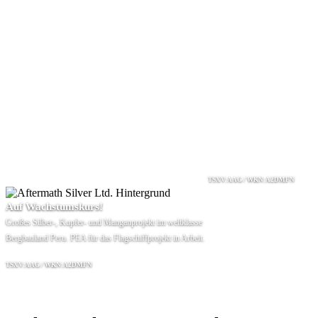
TSXV:AAG / WKN:A2DMFN
Auf Wachstumskurs!
Großes Silber-, Kupfer- und Manganprojekt im weltklasse
Bergbauland Peru. PEA für das Flagschiffprojekt in Arbeit.
TSXV:AAG / WKN:A2DMFN