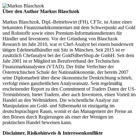
Über den Author Markus Blaschzok
Markus Blaschzok, Dipl.-Betriebswirt (FH), CFTe, ist Autor eines
bekannten Finanzmarktkommentars mit dem Schwerpunkt auf Gold
und Rohstoffe sowie eines Premium-Informationsdienstes für
Händler und Investoren. Vor der Gründung von Blaschzok
Research im Jahr 2010, war er Chef-Analyst bei einem bundesweit
tätigen Edelmetallhändler mit Sitz in München. Seit 2015 ist er
zusätzlich Chefanalyst bei der GoldSilberShop.de GmbH. Seit dem
Jahr 2001 ist er Mitglied im Berufsverband der Technischen
Finanzmarktanalysten (VTAD). Der frühe Verfechter der
Österreichischen Schule der Nationalökonomie, der bereits 2007
seine Diplomarbeit über diese ökonomische Denkrichtung schrieb,
verfolgt einen ganzheitlichen Analyseansatz. Sein regelmäßig
erscheinender Report zu den Commitment of Traders Daten der US-
Terminbörsen, bietet Tradern, aber auch Investoren, einen Vorteil im
Handel an den Weltmärkten. Die wöchentliche Analyse zur
Manipulation am Gold- und Silbermarkt ist einzigartig im
deutschsprachigen Raum, womit er das Management der Preise an
den Börsen durch Regierungen als einer der Wenigen im
praktischen Handel beweisen kann.
Disclaimer, Risikohinweis & Interessenkonflikte