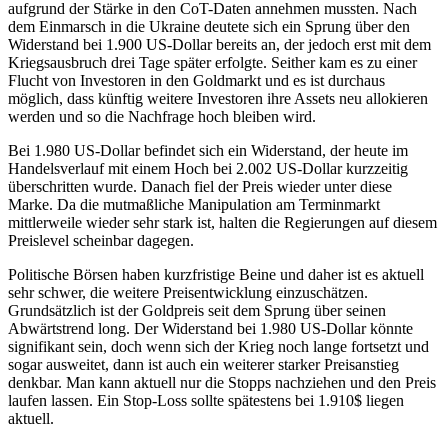
aufgrund der Stärke in den CoT-Daten annehmen mussten. Nach
dem Einmarsch in die Ukraine deutete sich ein Sprung über den
Widerstand bei 1.900 US-Dollar bereits an, der jedoch erst mit dem
Kriegsausbruch drei Tage später erfolgte. Seither kam es zu einer
Flucht von Investoren in den Goldmarkt und es ist durchaus
möglich, dass künftig weitere Investoren ihre Assets neu allokieren
werden und so die Nachfrage hoch bleiben wird.
Bei 1.980 US-Dollar befindet sich ein Widerstand, der heute im
Handelsverlauf mit einem Hoch bei 2.002 US-Dollar kurzzeitig
überschritten wurde. Danach fiel der Preis wieder unter diese
Marke. Da die mutmaßliche Manipulation am Terminmarkt
mittlerweile wieder sehr stark ist, halten die Regierungen auf diesem
Preislevel scheinbar dagegen.
Politische Börsen haben kurzfristige Beine und daher ist es aktuell
sehr schwer, die weitere Preisentwicklung einzuschätzen.
Grundsätzlich ist der Goldpreis seit dem Sprung über seinen
Abwärtstrend long. Der Widerstand bei 1.980 US-Dollar könnte
signifikant sein, doch wenn sich der Krieg noch lange fortsetzt und
sogar ausweitet, dann ist auch ein weiterer starker Preisanstieg
denkbar. Man kann aktuell nur die Stopps nachziehen und den Preis
laufen lassen. Ein Stop-Loss sollte spätestens bei 1.910$ liegen
aktuell.