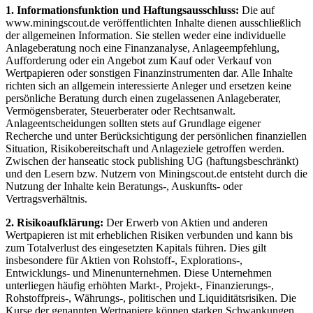
1. Informationsfunktion und Haftungsausschluss:
Die auf
www.miningscout.de veröffentlichten Inhalte dienen ausschließlich
der allgemeinen Information. Sie stellen weder eine individuelle
Anlageberatung noch eine Finanzanalyse, Anlageempfehlung,
Aufforderung oder ein Angebot zum Kauf oder Verkauf von
Wertpapieren oder sonstigen Finanzinstrumenten dar. Alle Inhalte
richten sich an allgemein interessierte Anleger und ersetzen keine
persönliche Beratung durch einen zugelassenen Anlageberater,
Vermögensberater, Steuerberater oder Rechtsanwalt.
Anlageentscheidungen sollten stets auf Grundlage eigener
Recherche und unter Berücksichtigung der persönlichen finanziellen
Situation, Risikobereitschaft und Anlageziele getroffen werden.
Zwischen der hanseatic stock publishing UG (haftungsbeschränkt)
und den Lesern bzw. Nutzern von Miningscout.de entsteht durch die
Nutzung der Inhalte kein Beratungs-, Auskunfts- oder
Vertragsverhältnis.
2. Risikoaufklärung:
Der Erwerb von Aktien und anderen
Wertpapieren ist mit erheblichen Risiken verbunden und kann bis
zum Totalverlust des eingesetzten Kapitals führen. Dies gilt
insbesondere für Aktien von Rohstoff-, Explorations-,
Entwicklungs- und Minenunternehmen. Diese Unternehmen
unterliegen häufig erhöhten Markt-, Projekt-, Finanzierungs-,
Rohstoffpreis-, Währungs-, politischen und Liquiditätsrisiken. Die
Kurse der genannten Wertpapiere können starken Schwankungen