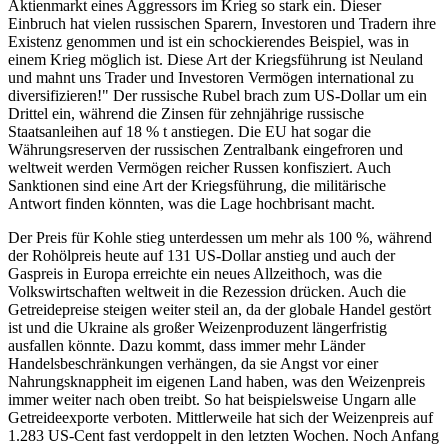
Aktienmarkt eines Aggressors im Krieg so stark ein. Dieser
Einbruch hat vielen russischen Sparern, Investoren und Tradern ihre
Existenz genommen und ist ein schockierendes Beispiel, was in
einem Krieg möglich ist. Diese Art der Kriegsführung ist Neuland
und mahnt uns Trader und Investoren Vermögen international zu
diversifizieren!" Der russische Rubel brach zum US-Dollar um ein
Drittel ein, während die Zinsen für zehnjährige russische
Staatsanleihen auf 18 % t anstiegen. Die EU hat sogar die
Währungsreserven der russischen Zentralbank eingefroren und
weltweit werden Vermögen reicher Russen konfisziert. Auch
Sanktionen sind eine Art der Kriegsführung, die militärische
Antwort finden könnten, was die Lage hochbrisant macht.
Der Preis für Kohle stieg unterdessen um mehr als 100 %, während
der Rohölpreis heute auf 131 US-Dollar anstieg und auch der
Gaspreis in Europa erreichte ein neues Allzeithoch, was die
Volkswirtschaften weltweit in die Rezession drücken. Auch die
Getreidepreise steigen weiter steil an, da der globale Handel gestört
ist und die Ukraine als großer Weizenproduzent längerfristig
ausfallen könnte. Dazu kommt, dass immer mehr Länder
Handelsbeschränkungen verhängen, da sie Angst vor einer
Nahrungsknappheit im eigenen Land haben, was den Weizenpreis
immer weiter nach oben treibt. So hat beispielsweise Ungarn alle
Getreideexporte verboten. Mittlerweile hat sich der Weizenpreis auf
1.283 US-Cent fast verdoppelt in den letzten Wochen. Noch Anfang