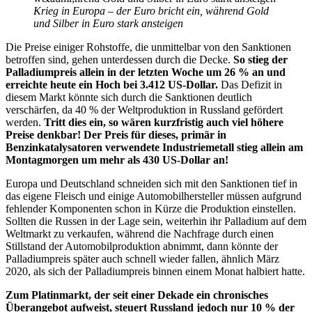
Krieg in Europa – der Euro bricht ein, während Gold
und Silber in Euro stark ansteigen
Die Preise einiger Rohstoffe, die unmittelbar von den Sanktionen
betroffen sind, gehen unterdessen durch die Decke.
So stieg der
Palladiumpreis allein in der letzten Woche um 26 % an und
erreichte heute ein Hoch bei 3.412 US-Dollar.
Das Defizit in
diesem Markt könnte sich durch die Sanktionen deutlich
verschärfen, da 40 % der Weltproduktion in Russland gefördert
werden.
Tritt dies ein, so wären kurzfristig auch viel höhere
Preise denkbar! Der Preis für dieses, primär in
Benzinkatalysatoren verwendete Industriemetall stieg allein am
Montagmorgen um mehr als 430 US-Dollar an!
Europa und Deutschland schneiden sich mit den Sanktionen tief in
das eigene Fleisch und einige Automobilhersteller müssen aufgrund
fehlender Komponenten schon in Kürze die Produktion einstellen.
Sollten die Russen in der Lage sein, weiterhin ihr Palladium auf dem
Weltmarkt zu verkaufen, während die Nachfrage durch einen
Stillstand der Automobilproduktion abnimmt, dann könnte der
Palladiumpreis später auch schnell wieder fallen, ähnlich März
2020, als sich der Palladiumpreis binnen einem Monat halbiert hatte.
Zum Platinmarkt, der seit einer Dekade ein chronisches
Überangebot aufweist, steuert Russland jedoch nur 10 % der