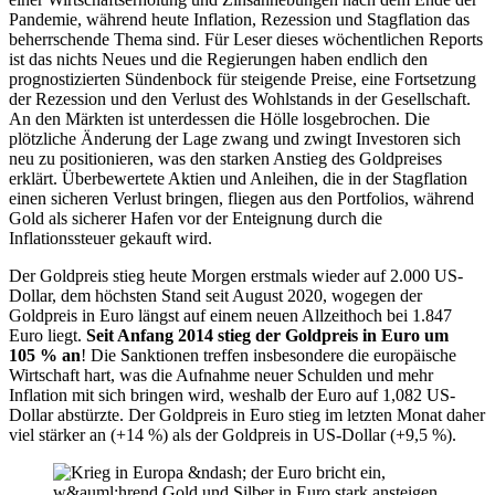
Pandemie, während heute Inflation, Rezession und Stagflation das
beherrschende Thema sind. Für Leser dieses wöchentlichen Reports
ist das nichts Neues und die Regierungen haben endlich den
prognostizierten Sündenbock für steigende Preise, eine Fortsetzung
der Rezession und den Verlust des Wohlstands in der Gesellschaft.
An den Märkten ist unterdessen die Hölle losgebrochen. Die
plötzliche Änderung der Lage zwang und zwingt Investoren sich
neu zu positionieren, was den starken Anstieg des Goldpreises
erklärt. Überbewertete Aktien und Anleihen, die in der Stagflation
einen sicheren Verlust bringen, fliegen aus den Portfolios, während
Gold als sicherer Hafen vor der Enteignung durch die
Inflationssteuer gekauft wird.
Der Goldpreis stieg heute Morgen erstmals wieder auf 2.000 US-
Dollar, dem höchsten Stand seit August 2020, wogegen der
Goldpreis in Euro längst auf einem neuen Allzeithoch bei 1.847
Euro liegt.
Seit Anfang 2014 stieg der Goldpreis in Euro um
105 % an
! Die Sanktionen treffen insbesondere die europäische
Wirtschaft hart, was die Aufnahme neuer Schulden und mehr
Inflation mit sich bringen wird, weshalb der Euro auf 1,082 US-
Dollar abstürzte. Der Goldpreis in Euro stieg im letzten Monat daher
viel stärker an (+14 %) als der Goldpreis in US-Dollar (+9,5 %).