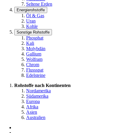
Seltene Erden
Energierohstoffe
Öl & Gas
Uran
Kohle
Sonstige Rohstoffe
Phosphat
Kali
Molybdän
Gallium
Wolfram
Chrom
Flussspat
Edelsteine
Rohstoffe nach Kontinenten
Nordamerika
Südamerika
Europa
Afrika
Asien
Australien