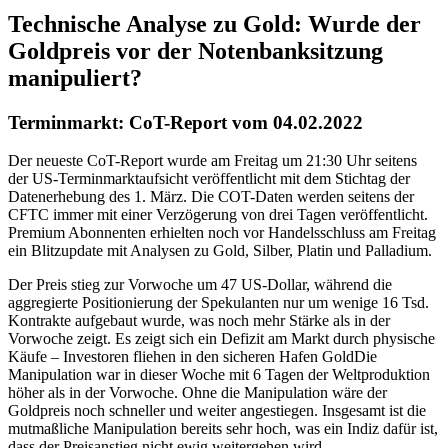
Technische Analyse zu Gold: Wurde der
Goldpreis vor der Notenbanksitzung
manipuliert?
Terminmarkt: CoT-Report vom 04.02.2022
Der neueste CoT-Report wurde am Freitag um 21:30 Uhr seitens
der US-Terminmarktaufsicht veröffentlicht mit dem Stichtag der
Datenerhebung des 1. März. Die COT-Daten werden seitens der
CFTC immer mit einer Verzögerung von drei Tagen veröffentlicht.
Premium Abonnenten erhielten noch vor Handelsschluss am Freitag
ein Blitzupdate mit Analysen zu Gold, Silber, Platin und Palladium.
Der Preis stieg zur Vorwoche um 47 US-Dollar, während die
aggregierte Positionierung der Spekulanten nur um wenige 16 Tsd.
Kontrakte aufgebaut wurde, was noch mehr Stärke als in der
Vorwoche zeigt. Es zeigt sich ein Defizit am Markt durch physische
Käufe – Investoren fliehen in den sicheren Hafen GoldDie
Manipulation war in dieser Woche mit 6 Tagen der Weltproduktion
höher als in der Vorwoche. Ohne die Manipulation wäre der
Goldpreis noch schneller und weiter angestiegen. Insgesamt ist die
mutmaßliche Manipulation bereits sehr hoch, was ein Indiz dafür ist,
dass der Preisanstieg nicht ewig weitergehen wird.