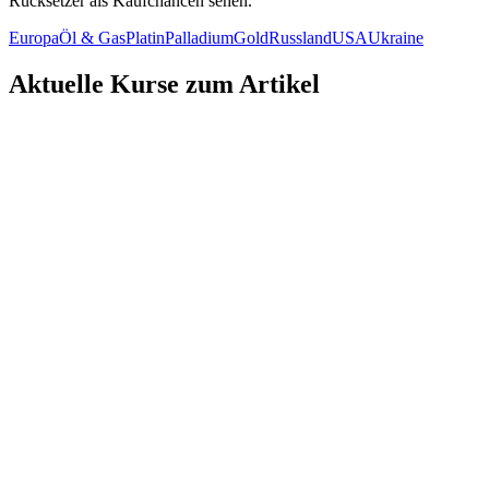
Rücksetzer als Kaufchancen sehen.
Europa
Öl & Gas
Platin
Palladium
Gold
Russland
USA
Ukraine
Aktuelle Kurse zum Artikel