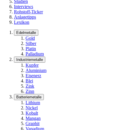
Studien
Interviews
Rohstoff-Ticker
Anlagetipps
Lexikon
Edelmetalle
Gold
Silber
Platin
Palladium
Industriemetalle
Kupfer
Aluminium
Eisenerz
Blei
Zink
Zinn
Batteriemetalle
Lithium
Nickel
Kobalt
Mangan
Graphit
Vanadium