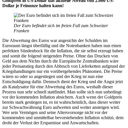
Goldpreis in US-Dollar das aktuelle Niveau von 2.000 US-
Dollar je Feinunze halten kann!
Der Euro befindet sich im freien Fall zum Schweizer
Franken
Die Abwertung des Euros war angesichts der Schulden im
Euroraum längst überfällig und die Notenbanken haben nun einen
perfekten Sündenbock für die Inflation, die sie selbst erzeugt haben
und somit die folgend steigenden Preise. Ohne das Drucken von
Geld aus dem Nichts durch die Europäische Zentralbanken wäre
jeder Preisanstieg durch den Abbruch von Lieferketten aufgrund der
Kriegshandlungen nur ein vorübergehendes Phänomen. Die Preise
wären so oder so angestiegen und der Krieg ist nun eine
Entschuldigung dafür. Dennoch dient der Krieg und die Angst jetzt
als Katalysator für eine Abwertung des Euros, weshalb dieser
Prozess nun sehr schnell stattfindet. Man sollte sich nun unbedingt
vor der kommenden Inflation absichern. Auch wenn der Goldpreis
bereits stark gestiegen ist, es ist wahrscheinlich, dass dieser weiter
zur Schwachwährung Euro aufwerten und weiter ansteigen wird.
Wer sein Vermögen und seine Altersvorsorge nicht vor der
kommenden und unmittelbar bevorstehenden Inflation schützt, dem
droht der Verlust der Ersparnisse und Anwartschaften.