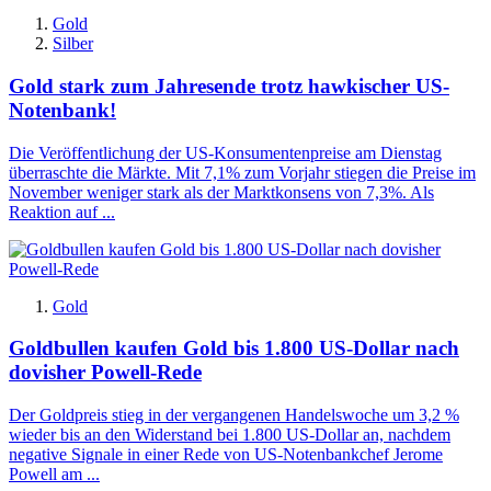
Gold
Silber
Gold stark zum Jahresende trotz hawkischer US-
Notenbank!
Die Veröffentlichung der US-Konsumentenpreise am Dienstag
überraschte die Märkte. Mit 7,1% zum Vorjahr stiegen die Preise im
November weniger stark als der Marktkonsens von 7,3%. Als
Reaktion auf ...
Gold
Goldbullen kaufen Gold bis 1.800 US-Dollar nach
dovisher Powell-Rede
Der Goldpreis stieg in der vergangenen Handelswoche um 3,2 %
wieder bis an den Widerstand bei 1.800 US-Dollar an, nachdem
negative Signale in einer Rede von US-Notenbankchef Jerome
Powell am ...