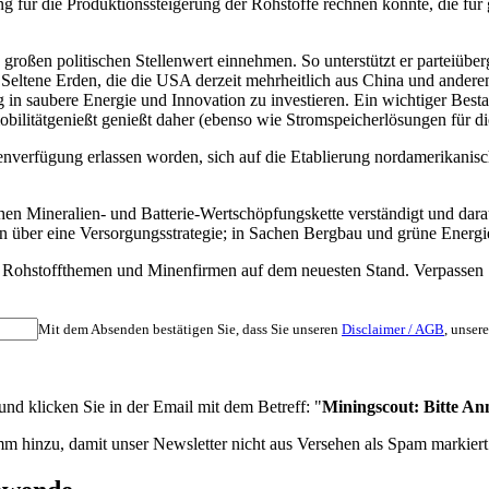
zung für die Produktionssteigerung der Rohstoffe rechnen könnte, die f
großen politischen Stellenwert einnehmen. So unterstützt er parteiübe
d Seltene Erden, die die USA derzeit mehrheitlich aus China und ander
n saubere Energie und Innovation zu investieren. Ein wichtiger Bestand
bilitätgenießt genießt daher (ebenso wie Stromspeicherlösungen für di
nverfügung erlassen worden, sich auf die Etablierung nordamerikanisch
chen Mineralien- und Batterie-Wertschöpfungskette verständigt und dara
über eine Versorgungsstrategie; in Sachen Bergbau und grüne Energie
nten Rohstoffthemen und Minenfirmen auf dem neuesten Stand. Verpass
Mit dem Absenden bestätigen Sie, dass Sie unseren
Disclaimer / AGB
, unser
d klicken Sie in der Email mit dem Betreff: "
Miningscout: Bitte An
m hinzu, damit unser Newsletter nicht aus Versehen als Spam markiert