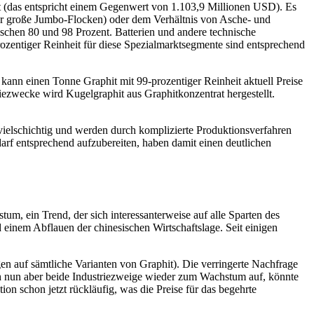
t (das entspricht einem Gegenwert von 1.103,9 Millionen USD). Es
oder große Jumbo-Flocken) oder dem Verhältnis von Asche- und
schen 80 und 98 Prozent. Batterien und andere technische
zentiger Reinheit für diese Spezialmarktsegmente sind entsprechend
ann einen Tonne Graphit mit 99-prozentiger Reinheit aktuell Preise
iezwecke wird Kugelgraphit aus Graphitkonzentrat hergestellt.
vielschichtig und werden durch komplizierte Produktionsverfahren
darf entsprechend aufzubereiten, haben damit einen deutlichen
um, ein Trend, der sich interessanterweise auf alle Sparten des
inem Abflauen der chinesischen Wirtschaftslage. Seit einigen
n auf sämtliche Varianten von Graphit). Die verringerte Nachfrage
h nun aber beide Industriezweige wieder zum Wachstum auf, könnte
n schon jetzt rückläufig, was die Preise für das begehrte