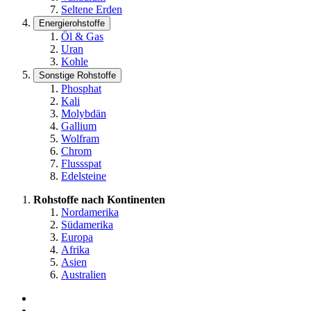
Seltene Erden
Energierohstoffe
Öl & Gas
Uran
Kohle
Sonstige Rohstoffe
Phosphat
Kali
Molybdän
Gallium
Wolfram
Chrom
Flussspat
Edelsteine
Rohstoffe nach Kontinenten
Nordamerika
Südamerika
Europa
Afrika
Asien
Australien