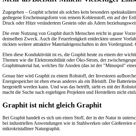
Zugegeben – Graphit scheint als solches kein besonders spektakuläres
gediegene Erscheinungsform von reinem Kohlenstoff, ein auf der Er
Druck oder Hitze verändertem Gestein oder als Adern beziehungswei
Die erste Nutzung von Graphit durch Menschen reicht in graue Vorzei
demselben Zweck. Auch die Feuerfestigkeit entdeckten unsere Vorfahren
rückten weitere attraktive Materialeigenschaften in den Vordergrund. G
Eben diese Konduktivität ist es, die Graphit heute zu einem der wich
Themen wie die Elektromobilität oder Öko-Strom, der zwischengespeic
Graphitmaterial hat, welches für Anoden (das ist der "Minuspol" eine
Genau hier wird Graphit zu einem Rohstoff, der Investoren aufhorchen
Energiespeicher ist eben etwas anderes als ein Bleistift. Die Batterie
hergestellt werden kann. Und was das betrifft, sieht es mit der Rohst
macht die Suche nach ergiebigen Projekten und Herstellern nicht einf
Graphit ist nicht gleich Graphit
Bei Graphit handelt es sich um einen Stoff, der in der Natur in unte
bei industriellen Anwendungen wie in Stahlwerken oder Gießereien eing
mikrokristalliner Naturgraphit.