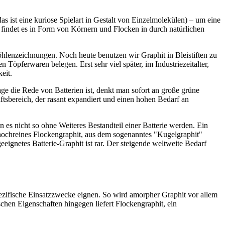
s ist eine kuriose Spielart in Gestalt von Einzelmolekülen) – um eine
indet es in Form von Körnern und Flocken in durch natürlichen
öhlenzeichnungen. Noch heute benutzen wir Graphit in Bleistiften zu
Töpferwaren belegen. Erst sehr viel später, im Industriezeitalter,
eit.
ge die Rede von Batterien ist, denkt man sofort an große grüne
ftsbereich, der rasant expandiert und einen hohen Bedarf an
 es nicht so ohne Weiteres Bestandteil einer Batterie werden. Ein
.B. hochreines Flockengraphit, aus dem sogenanntes "Kugelgraphit"
eignetes Batterie-Graphit ist rar. Der steigende weltweite Bedarf
spezifische Einsatzzwecke eignen. So wird amorpher Graphit vor allem
schen Eigenschaften hingegen liefert Flockengraphit, ein