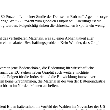
i 80 Prozent. Laut einer Studie der Deutschen Rohstoff-Agentur sorgte
rige Welt 22 Prozent zum globalen Output bei. Allerdings ist die
tig wurden. Folgerichtig sinken die chinesischen Exporte ein wenig,
il des verfügbaren Materials, was zu einer Abhängigkeit aller
vor einem akuten Beschaffungsproblem. Kein Wunder, dass Graphit
 werden jene Bodenschätze, die Bedeutung für wirtschaftliche
e auch der EU stehen neben Graphit auch weitere wichtige
nde Folgen für die Industrie und die Entwicklung innovativer
n keine Graphitminen, die Material in der von der Batterieindustrie
 Nachbarn im Norden können aushelfen.
ident Biden hatte schon im Vorfeld der Wahlen im November der US-