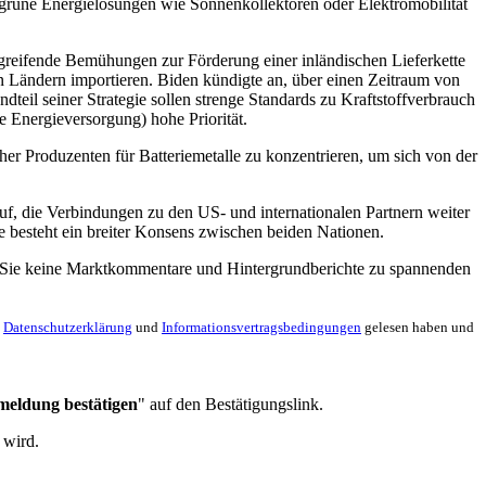
ür grüne Energielösungen wie Sonnenkollektoren oder Elektromobilität
rgreifende Bemühungen zur Förderung einer inländischen Lieferkette
en Ländern importieren. Biden kündigte an, über einen Zeitraum von
teil seiner Strategie sollen strenge Standards zu Kraftstoffverbrauch
e Energieversorgung) hohe Priorität.
er Produzenten für Batteriemetalle zu konzentrieren, um sich von der
uf, die Verbindungen zu den US- und internationalen Partnern weiter
 besteht ein breiter Konsens zwischen beiden Nationen.
en Sie keine Marktkommentare und Hintergrundberichte zu spannenden
e
Datenschutzerklärung
und
Informationsvertragsbedingungen
gelesen haben und
meldung bestätigen
" auf den Bestätigungslink.
 wird.