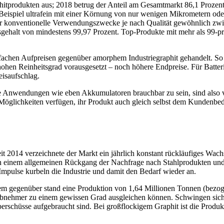
phitprodukten aus; 2018 betrug der Anteil am Gesamtmarkt 86,1 Prozen
um Beispiel ultrafein mit einer Körnung von nur wenigen Mikrometern 
für konventionelle Verwendungszwecke je nach Qualität gewöhnlich zwi
ehalt von mindestens 99,97 Prozent. Top-Produkte mit mehr als 99-pro
achen Aufpreisen gegenüber amorphem Industriegraphit gehandelt. So k
ohen Reinheitsgrad vorausgesetzt – noch höhere Endpreise. Für Batter
eisaufschlag.
che Anwendungen wie eben Akkumulatoren brauchbar zu sein, sind also 
n Möglichkeiten verfügen, ihr Produkt auch gleich selbst dem Kundenbe
 2014 verzeichnete der Markt ein jährlich konstant rückläufiges Wachst
n einem allgemeinen Rückgang der Nachfrage nach Stahlprodukten und e
mpulse kurbeln die Industrie und damit den Bedarf wieder an.
m gegenüber stand eine Produktion von 1,64 Millionen Tonnen (bezoge
en Abnehmer zu einem gewissen Grad ausgleichen können. Schwingen sic
schüsse aufgebraucht sind. Bei großflockigem Graphit ist die Produktio