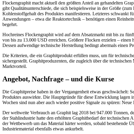
Flockengraphit macht aktuell den größten Anteil an gehandelten Gra
gibt Qualitätsunterschiede, die sich beispielsweise in der Größe (z
Kohlenstoffgehalt des Produktes manifestieren. Letzteres schwankt 
Anwendungen – etwa die Reaktortechnik – benötigen einen Reinheitsg
begehrt.
Hochreines Flockengraphit wird auf dem Absatzmarkt mit bis zu fünff
von bis zu 13.000 USD erreichen. Größere Flocken erzielen – einen h
Dessen aufwendige technische Herstellung bedingt abermals einen Pr
Die Kriterien, die ein Graphitprodukt erfüllen muss, um für technis
sichergestellt. Graphitproduzenten, die zugleich über die technische
Marktvorteil.
Angebot, Nachfrage – und die Kurse
Die Graphitpreise haben in der Vergangenheit etwas geschwächelt: Seit
Produktes auswirkte. Die Hauptgründe für diese Entwicklung lagen i
Wochen sind nun aber auch wieder positive Signale zu spüren: Neue I
Der weltweite Verbrauch an Graphit lag 2018 bei 947.000 Tonnen, de
der Stahlindustrie hatte den erhöhten Graphitbedarf der technisch
der Wettbewerb um das Material härter werden, sobald bestehende Über
Industriematerial ebenfalls etwas ankurbelt.