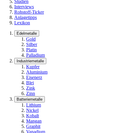
Studien
Interviews
Rohstoff-Ticker
Anlagetipps
Lexikon
Edelmetalle
Gold
Silber
Platin
Palladium
Industriemetalle
Kupfer
Aluminium
Eisenerz
Blei
Zink
Zinn
Batteriemetalle
Lithium
Nickel
Kobalt
Mangan
Graphit
Vanadium