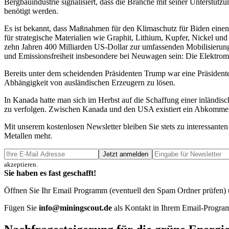
Bergbauindustrie signalisiert, dass die Branche mit seiner Unterstüt
benötigt werden.
Es ist bekannt, dass Maßnahmen für den Klimaschutz für Biden einen 
für strategische Materialien wie Graphit, Lithium, Kupfer, Nickel un
zehn Jahren 400 Milliarden US-Dollar zur umfassenden Mobilisierung i
und Emissionsfreiheit insbesondere bei Neuwagen sein: Die Elektromo
Bereits unter dem scheidenden Präsidenten Trump war eine Präsidente
Abhängigkeit von ausländischen Erzeugern zu lösen.
In Kanada hatte man sich im Herbst auf die Schaffung einer inländis
zu verfolgen. Zwischen Kanada und den USA existiert ein Abkommen 
Mit unserem kostenlosen Newsletter bleiben Sie stets zu interessa
Metallen mehr.
Jetzt anmelden
akzeptieren.
Sie haben es fast geschafft!
Öffnen Sie Ihr Email Programm (eventuell den Spam Ordner prüfen) un
Fügen Sie
info@miningscout.de
als Kontakt in Ihrem Email-Program