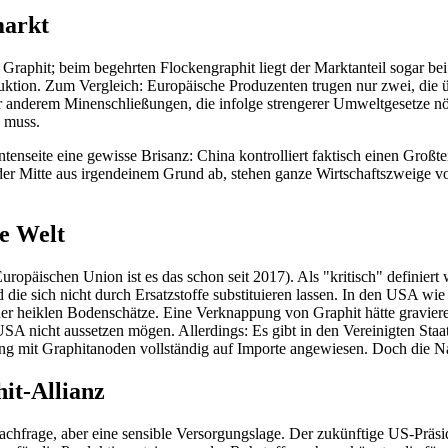
markt
Graphit; beim begehrten Flockengraphit liegt der Marktanteil sogar be
tion. Zum Vergleich: Europäische Produzenten trugen nur zwei, die üb
er anderem Minenschließungen, die infolge strengerer Umweltgesetze nö
n muss.
tenseite eine gewisse Brisanz: China kontrolliert faktisch einen Großte
der Mitte aus irgendeinem Grund ab, stehen ganze Wirtschaftszweige 
he Welt
uropäischen Union ist es das schon seit 2017). Als "kritisch" definiert
 die sich nicht durch Ersatzstoffe substituieren lassen. In den USA wi
der heiklen Bodenschätze. Eine Verknappung von Graphit hätte graviere
A nicht aussetzen mögen. Allerdings: Es gibt in den Vereinigten Staate
gung mit Graphitanoden vollständig auf Importe angewiesen. Doch die
it-Allianz
achfrage, aber eine sensible Versorgungslage. Der zukünftige US-Präs