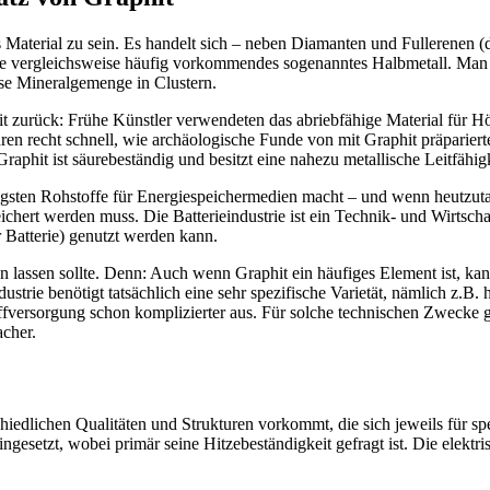
 Material zu sein. Es handelt sich – neben Diamanten und Fullerenen (da
de vergleichsweise häufig vorkommendes sogenanntes Halbmetall. Man f
se Mineralgemenge in Clustern.
t zurück: Frühe Künstler verwendeten das abriebfähige Material für H
 recht schnell, wie archäologische Funde von mit Graphit präparierten 
raphit ist säurebeständig und besitzt eine nahezu metallische Leitfähigk
tigsten Rohstoffe für Energiespeichermedien macht – und wenn heutzuta
hert werden muss. Die Batterieindustrie ist ein Technik- und Wirtscha
r Batterie) genutzt werden kann.
 lassen sollte. Denn: Auch wenn Graphit ein häufiges Element ist, kann
industrie benötigt tatsächlich eine sehr spezifische Varietät, nämlich z
offversorgung schon komplizierter aus. Für solche technischen Zwecke ge
acher.
rschiedlichen Qualitäten und Strukturen vorkommt, die sich jeweils für 
esetzt, wobei primär seine Hitzebeständigkeit gefragt ist. Die elektri