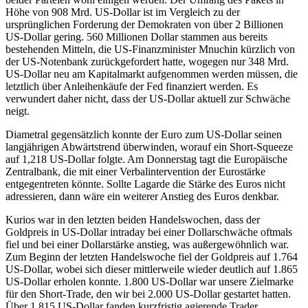
Höhe von 908 Mrd. US-Dollar ist im Vergleich zu der
ursprünglichen Forderung der Demokraten von über 2 Billionen
US-Dollar gering. 560 Millionen Dollar stammen aus bereits
bestehenden Mitteln, die US-Finanzminister Mnuchin kürzlich von
der US-Notenbank zurückgefordert hatte, wogegen nur 348 Mrd.
US-Dollar neu am Kapitalmarkt aufgenommen werden müssen, die
letztlich über Anleihenkäufe der Fed finanziert werden. Es
verwundert daher nicht, dass der US-Dollar aktuell zur Schwäche
neigt.
Diametral gegensätzlich konnte der Euro zum US-Dollar seinen
langjährigen Abwärtstrend überwinden, worauf ein Short-Squeeze
auf 1,218 US-Dollar folgte. Am Donnerstag tagt die Europäische
Zentralbank, die mit einer Verbalintervention der Eurostärke
entgegentreten könnte. Sollte Lagarde die Stärke des Euros nicht
adressieren, dann wäre ein weiterer Anstieg des Euros denkbar.
Kurios war in den letzten beiden Handelswochen, dass der
Goldpreis in US-Dollar intraday bei einer Dollarschwäche oftmals
fiel und bei einer Dollarstärke anstieg, was außergewöhnlich war.
Zum Beginn der letzten Handelswoche fiel der Goldpreis auf 1.764
US-Dollar, wobei sich dieser mittlerweile wieder deutlich auf 1.865
US-Dollar erholen konnte. 1.800 US-Dollar war unsere Zielmarke
für den Short-Trade, den wir bei 2.000 US-Dollar gestartet hatten.
Über 1.815 US-Dollar fanden kurzfristig agierende Trader