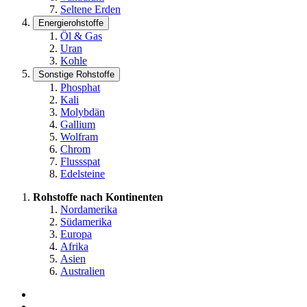
Seltene Erden
Energierohstoffe
Öl & Gas
Uran
Kohle
Sonstige Rohstoffe
Phosphat
Kali
Molybdän
Gallium
Wolfram
Chrom
Flussspat
Edelsteine
Rohstoffe nach Kontinenten
Nordamerika
Südamerika
Europa
Afrika
Asien
Australien