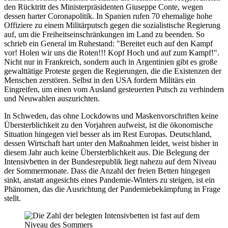
den Rücktritt des Ministerpräsidenten Giuseppe Conte, wegen
dessen harter Coronapolitik. In Spanien rufen 70 ehemalige hohe
Offiziere zu einem Militärputsch gegen die sozialistische Regierung
auf, um die Freiheitseinschränkungen im Land zu beenden. So
schrieb ein General im Ruhestand: "Bereitet euch auf den Kampf
vor! Holen wir uns die Roten!!! Kopf Hoch und auf zum Kampf!".
Nicht nur in Frankreich, sondern auch in Argentinien gibt es große
gewalttätige Proteste gegen die Regierungen, die die Existenzen der
Menschen zerstören. Selbst in den USA fordern Militärs ein
Eingreifen, um einen vom Ausland gesteuerten Putsch zu verhindern
und Neuwahlen auszurichten.
In Schweden, das ohne Lockdowns und Maskenvorschriften keine
Übersterblichkeit zu den Vorjahren aufweist, ist die ökonomische
Situation hingegen viel besser als im Rest Europas. Deutschland,
dessen Wirtschaft hart unter den Maßnahmen leidet, weist bisher in
diesem Jahr auch keine Übersterblichkeit aus. Die Belegung der
Intensivbetten in der Bundesrepublik liegt nahezu auf dem Niveau
der Sommermonate. Dass die Anzahl der freien Betten hingegen
sinkt, anstatt angesichts eines Pandemie-Winters zu steigen, ist ein
Phänomen, das die Ausrichtung der Pandemiebekämpfung in Frage
stellt.