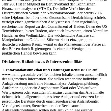
Jahr 2001 ist er Mitglied im Berufsverband der Technischen
Finanzmarktanalysten (VTAD). Der frühe Verfechter der
Österreichischen Schule der Nationalökonomie, der bereits 2007
seine Diplomarbeit über diese ökonomische Denkrichtung schrieb,
verfolgt einen ganzheitlichen Analyseansatz. Sein regelmäßig
erscheinender Report zu den Commitment of Traders Daten der US-
Terminbörsen, bietet Tradern, aber auch Investoren, einen Vorteil im
Handel an den Weltmärkten. Die wöchentliche Analyse zur
Manipulation am Gold- und Silbermarkt ist einzigartig im
deutschsprachigen Raum, womit er das Management der Preise an
den Börsen durch Regierungen als einer der Wenigen im
praktischen Handel beweisen kann.
Disclaimer, Risikohinweis & Interessenkonflikte
1. Informationsfunktion und Haftungsausschluss:
Die auf
www.miningscout.de veröffentlichten Inhalte dienen ausschließlich
der allgemeinen Information. Sie stellen weder eine individuelle
Anlageberatung noch eine Finanzanalyse, Anlageempfehlung,
Aufforderung oder ein Angebot zum Kauf oder Verkauf von
Wertpapieren oder sonstigen Finanzinstrumenten dar. Alle Inhalte
richten sich an allgemein interessierte Anleger und ersetzen keine
persönliche Beratung durch einen zugelassenen Anlageberater,
Vermögensberater, Steuerberater oder Rechtsanwalt.
Anlageentscheidungen sollten stets auf Grundlage eigener