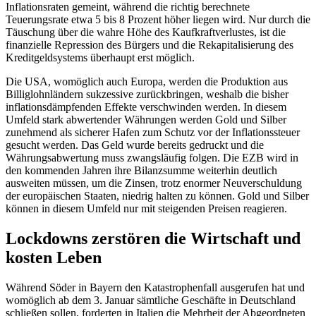
Inflationsraten gemeint, während die richtig berechnete
Teuerungsrate etwa 5 bis 8 Prozent höher liegen wird. Nur durch die
Täuschung über die wahre Höhe des Kaufkraftverlustes, ist die
finanzielle Repression des Bürgers und die Rekapitalisierung des
Kreditgeldsystems überhaupt erst möglich.
Die USA, womöglich auch Europa, werden die Produktion aus
Billiglohnländern sukzessive zurückbringen, weshalb die bisher
inflationsdämpfenden Effekte verschwinden werden. In diesem
Umfeld stark abwertender Währungen werden Gold und Silber
zunehmend als sicherer Hafen zum Schutz vor der Inflationssteuer
gesucht werden. Das Geld wurde bereits gedruckt und die
Währungsabwertung muss zwangsläufig folgen. Die EZB wird in
den kommenden Jahren ihre Bilanzsumme weiterhin deutlich
ausweiten müssen, um die Zinsen, trotz enormer Neuverschuldung
der europäischen Staaten, niedrig halten zu können. Gold und Silber
können in diesem Umfeld nur mit steigenden Preisen reagieren.
Lockdowns zerstören die Wirtschaft und
kosten Leben
Während Söder in Bayern den Katastrophenfall ausgerufen hat und
womöglich ab dem 3. Januar sämtliche Geschäfte in Deutschland
schließen sollen, forderten in Italien die Mehrheit der Abgeordneten