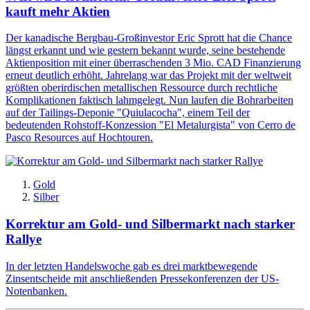
kauft mehr Aktien
Der kanadische Bergbau-Großinvestor Eric Sprott hat die Chance
längst erkannt und wie gestern bekannt wurde, seine bestehende
Aktienposition mit einer überraschenden 3 Mio. CAD Finanzierung
erneut deutlich erhöht. Jahrelang war das Projekt mit der weltweit
größten oberirdischen metallischen Ressource durch rechtliche
Komplikationen faktisch lahmgelegt. Nun laufen die Bohrarbeiten
auf der Tailings-Deponie "Quiulacocha", einem Teil der
bedeutenden Rohstoff-Konzession "El Metalurgista" von Cerro de
Pasco Resources auf Hochtouren.
Gold
Silber
Korrektur am Gold- und Silbermarkt nach starker
Rallye
In der letzten Handelswoche gab es drei marktbewegende
Zinsentscheide mit anschließenden Pressekonferenzen der US-
Notenbanken.