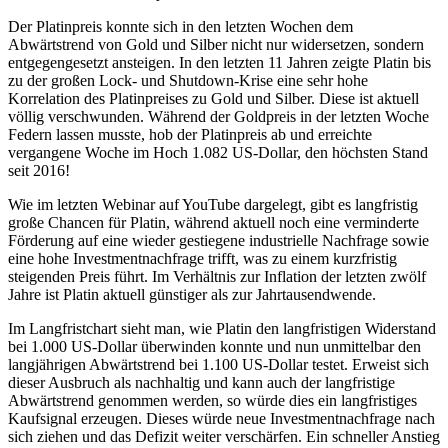
Der Platinpreis konnte sich in den letzten Wochen dem
Abwärtstrend von Gold und Silber nicht nur widersetzen, sondern
entgegengesetzt ansteigen. In den letzten 11 Jahren zeigte Platin bis
zu der großen Lock- und Shutdown-Krise eine sehr hohe
Korrelation des Platinpreises zu Gold und Silber. Diese ist aktuell
völlig verschwunden. Während der Goldpreis in der letzten Woche
Federn lassen musste, hob der Platinpreis ab und erreichte
vergangene Woche im Hoch 1.082 US-Dollar, den höchsten Stand
seit 2016!
Wie im letzten Webinar auf YouTube dargelegt, gibt es langfristig
große Chancen für Platin, während aktuell noch eine verminderte
Förderung auf eine wieder gestiegene industrielle Nachfrage sowie
eine hohe Investmentnachfrage trifft, was zu einem kurzfristig
steigenden Preis führt. Im Verhältnis zur Inflation der letzten zwölf
Jahre ist Platin aktuell günstiger als zur Jahrtausendwende.
Im Langfristchart sieht man, wie Platin den langfristigen Widerstand
bei 1.000 US-Dollar überwinden konnte und nun unmittelbar den
langjährigen Abwärtstrend bei 1.100 US-Dollar testet. Erweist sich
dieser Ausbruch als nachhaltig und kann auch der langfristige
Abwärtstrend genommen werden, so würde dies ein langfristiges
Kaufsignal erzeugen. Dieses würde neue Investmentnachfrage nach
sich ziehen und das Defizit weiter verschärfen. Ein schneller Anstieg