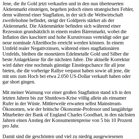
Jene, die ihr Gold jetzt verkaufen und in den nun überteuerten
Aktienmarkt einsteigen, begehen jedoch einen strategischen Fehler,
denn während einer Stagflation, in der sich die Weltwirtschaft
zweifelsohne befindet, steigt der Goldpreis stärker als der
Aktienmarkt. Die Aktienmärkte befinden sich während einer
Rezession grundsätzlich in einem realen Bärenmarkt, wobei die
Inflation dies kaschiert und hohe Kursniveaus verteidigt oder gar
neue nominale Allzeithochs erreicht werden können. In einem
Umfeld realer Negativzinsen, während eines stagflationären
Umfelds, bleiben die monetären Edelmetalle Gold und Silber die
beste Anlageklasse für die nächsten Jahre. Die aktuelle Korrektur
wird daher eine nochmals günstige Einstiegschance für all jene
bieten, die die vorherige Rallye verpasst haben sowie all jene, die
mit uns zum Hoch bei etwa 2.050 US-Dollar verkauft haben oder
gar short gingen.
Mit meiner Warnung vor einer großen Stagflation stand ich in den
letzten Jahren bis zur Shutdown-Krise völlig allein als einsamer
Rufer in der Wüste. Mittlerweile erwarten selbst Mainstream-
Ökonomen, wie der britische Ökonomie-Professor und langjährige
Mitarbeiter der Bank of England Charles Goodhart, in den nächsten
Jahren einen Anstieg der Konsumentenpreise von 5 bis 10 Prozent
pro Jahr.
Damit sind die geschönten und viel zu niedrig ausgewiesenen