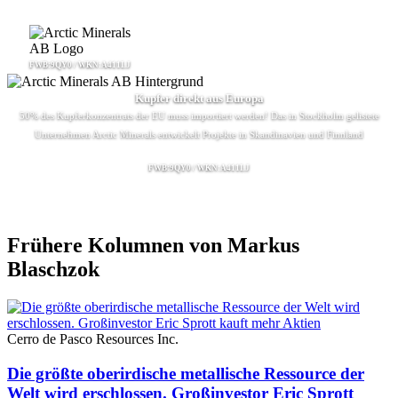
FWB:9QY0 / WKN:A411LJ
Kupfer direkt aus Europa
50% des Kupferkonzentrats der EU muss importiert werden! Das in Stockholm gelistete
Unternehmen Arctic Minerals entwickelt Projekte in Skandinavien und Finnland
FWB:9QY0 / WKN:A411LJ
Frühere Kolumnen von Markus
Blaschzok
Cerro de Pasco Resources Inc.
Die größte oberirdische metallische Ressource der
Welt wird erschlossen. Großinvestor Eric Sprott