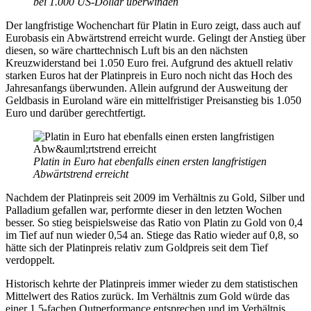
bei 1.000 US-Dollar überwinden
Der langfristige Wochenchart für Platin in Euro zeigt, dass auch auf
Eurobasis ein Abwärtstrend erreicht wurde. Gelingt der Anstieg über
diesen, so wäre charttechnisch Luft bis an den nächsten
Kreuzwiderstand bei 1.050 Euro frei. Aufgrund des aktuell relativ
starken Euros hat der Platinpreis in Euro noch nicht das Hoch des
Jahresanfangs überwunden. Allein aufgrund der Ausweitung der
Geldbasis in Euroland wäre ein mittelfristiger Preisanstieg bis 1.050
Euro und darüber gerechtfertigt.
Platin in Euro hat ebenfalls einen ersten langfristigen
Abwärtstrend erreicht
Nachdem der Platinpreis seit 2009 im Verhältnis zu Gold, Silber und
Palladium gefallen war, performte dieser in den letzten Wochen
besser. So stieg beispielsweise das Ratio von Platin zu Gold von 0,4
im Tief auf nun wieder 0,54 an. Stiege das Ratio wieder auf 0,8, so
hätte sich der Platinpreis relativ zum Goldpreis seit dem Tief
verdoppelt.
Historisch kehrte der Platinpreis immer wieder zu dem statistischen
Mittelwert des Ratios zurück. Im Verhältnis zum Gold würde das
einer 1,5-fachen Outperformance entsprechen und im Verhältnis