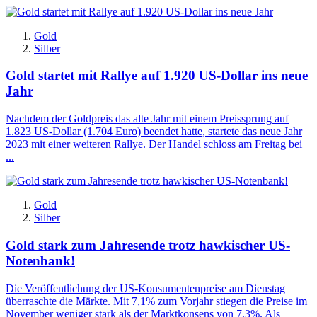
Gold
Silber
Gold startet mit Rallye auf 1.920 US-Dollar ins neue
Jahr
Nachdem der Goldpreis das alte Jahr mit einem Preissprung auf
1.823 US-Dollar (1.704 Euro) beendet hatte, startete das neue Jahr
2023 mit einer weiteren Rallye. Der Handel schloss am Freitag bei
...
Gold
Silber
Gold stark zum Jahresende trotz hawkischer US-
Notenbank!
Die Veröffentlichung der US-Konsumentenpreise am Dienstag
überraschte die Märkte. Mit 7,1% zum Vorjahr stiegen die Preise im
November weniger stark als der Marktkonsens von 7,3%. Als