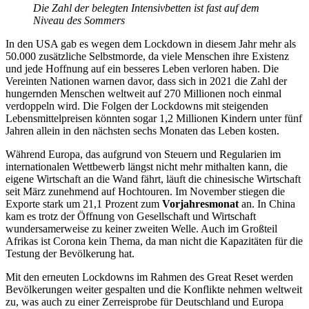
Die Zahl der belegten Intensivbetten ist fast auf dem
Niveau des Sommers
In den USA gab es wegen dem Lockdown in diesem Jahr mehr als
50.000 zusätzliche Selbstmorde, da viele Menschen ihre Existenz
und jede Hoffnung auf ein besseres Leben verloren haben. Die
Vereinten Nationen warnen davor, dass sich in 2021 die Zahl der
hungernden Menschen weltweit auf 270 Millionen noch einmal
verdoppeln wird. Die Folgen der Lockdowns mit steigenden
Lebensmittelpreisen könnten sogar 1,2 Millionen Kindern unter fünf
Jahren allein in den nächsten sechs Monaten das Leben kosten.
Während Europa, das aufgrund von Steuern und Regularien im
internationalen Wettbewerb längst nicht mehr mithalten kann, die
eigene Wirtschaft an die Wand fährt, läuft die chinesische Wirtschaft
seit März zunehmend auf Hochtouren. Im November stiegen die
Exporte stark um 21,1 Prozent zum
Vorjahresmonat
an. In China
kam es trotz der Öffnung von Gesellschaft und Wirtschaft
wundersamerweise zu keiner zweiten Welle. Auch im Großteil
Afrikas ist Corona kein Thema, da man nicht die Kapazitäten für die
Testung der Bevölkerung hat.
Mit den erneuten Lockdowns im Rahmen des Great Reset werden
Bevölkerungen weiter gespalten und die Konflikte nehmen weltweit
zu, was auch zu einer Zerreisprobe für Deutschland und Europa