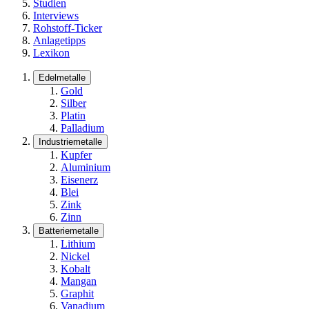
Studien
Interviews
Rohstoff-Ticker
Anlagetipps
Lexikon
Edelmetalle
Gold
Silber
Platin
Palladium
Industriemetalle
Kupfer
Aluminium
Eisenerz
Blei
Zink
Zinn
Batteriemetalle
Lithium
Nickel
Kobalt
Mangan
Graphit
Vanadium