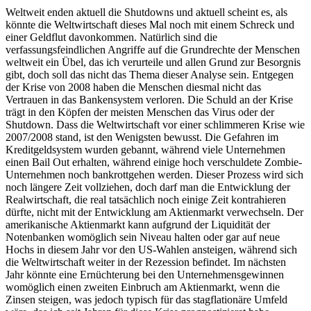
Weltweit enden aktuell die Shutdowns und aktuell scheint es, als
könnte die Weltwirtschaft dieses Mal noch mit einem Schreck und
einer Geldflut davonkommen. Natürlich sind die
verfassungsfeindlichen Angriffe auf die Grundrechte der Menschen
weltweit ein Übel, das ich verurteile und allen Grund zur Besorgnis
gibt, doch soll das nicht das Thema dieser Analyse sein. Entgegen
der Krise von 2008 haben die Menschen diesmal nicht das
Vertrauen in das Bankensystem verloren. Die Schuld an der Krise
trägt in den Köpfen der meisten Menschen das Virus oder der
Shutdown. Dass die Weltwirtschaft vor einer schlimmeren Krise wie
2007/2008 stand, ist den Wenigsten bewusst. Die Gefahren im
Kreditgeldsystem wurden gebannt, während viele Unternehmen
einen Bail Out erhalten, während einige hoch verschuldete Zombie-
Unternehmen noch bankrottgehen werden. Dieser Prozess wird sich
noch längere Zeit vollziehen, doch darf man die Entwicklung der
Realwirtschaft, die real tatsächlich noch einige Zeit kontrahieren
dürfte, nicht mit der Entwicklung am Aktienmarkt verwechseln. Der
amerikanische Aktienmarkt kann aufgrund der Liquidität der
Notenbanken womöglich sein Niveau halten oder gar auf neue
Hochs in diesem Jahr vor den US-Wahlen ansteigen, während sich
die Weltwirtschaft weiter in der Rezession befindet. Im nächsten
Jahr könnte eine Ernüchterung bei den Unternehmensgewinnen
womöglich einen zweiten Einbruch am Aktienmarkt, wenn die
Zinsen steigen, was jedoch typisch für das stagflationäre Umfeld