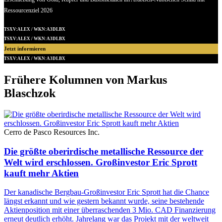
Ressourcenziel 2026
TSXV:ALEX / WKN:A3DLBX
TSXV:ALEX / WKN:A3DLBX
Jetzt informieren
TSXV:ALEX / WKN:A3DLBX
Frühere Kolumnen von Markus
Blaschzok
Cerro de Pasco Resources Inc.
Die größte oberirdische metallische Ressource der
Welt wird erschlossen. Großinvestor Eric Sprott
kauft mehr Aktien
Der kanadische Bergbau-Großinvestor Eric Sprott hat die Chance
längst erkannt und wie gestern bekannt wurde, seine bestehende
Aktienposition mit einer überraschenden 3 Mio. CAD Finanzierung
erneut deutlich erhöht. Jahrelang war das Projekt mit der weltweit