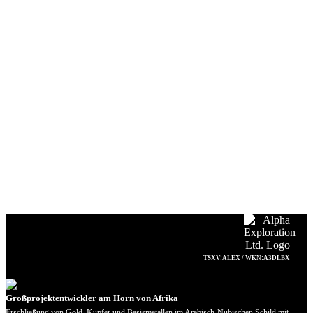
TSXV:ALEX / WKN:A3DLBX
Großprojektentwickler am Horn von Afrika
Erschließung von Gold, Kupfer und Basismetallen im Arabisch-Nubischen Schild mit