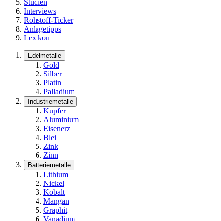
Studien
Interviews
Rohstoff-Ticker
Anlagetipps
Lexikon
Edelmetalle
Gold
Silber
Platin
Palladium
Industriemetalle
Kupfer
Aluminium
Eisenerz
Blei
Zink
Zinn
Batteriemetalle
Lithium
Nickel
Kobalt
Mangan
Graphit
Vanadium