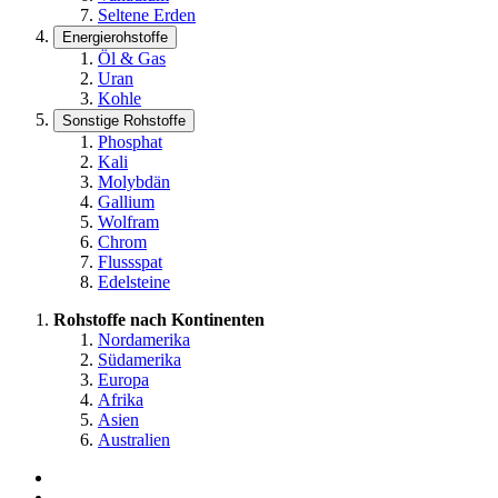
Seltene Erden
Energierohstoffe
Öl & Gas
Uran
Kohle
Sonstige Rohstoffe
Phosphat
Kali
Molybdän
Gallium
Wolfram
Chrom
Flussspat
Edelsteine
Rohstoffe nach Kontinenten
Nordamerika
Südamerika
Europa
Afrika
Asien
Australien