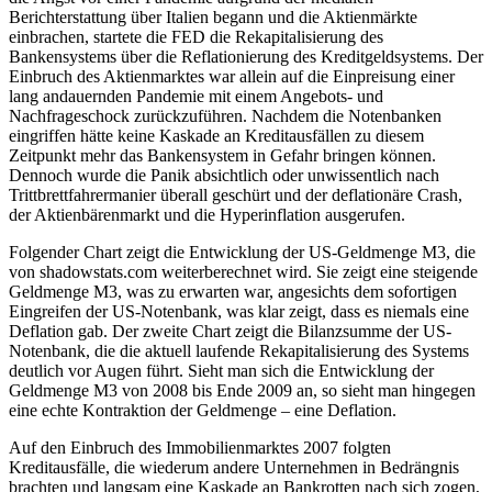
Berichterstattung über Italien begann und die Aktienmärkte
einbrachen, startete die FED die Rekapitalisierung des
Bankensystems über die Reflationierung des Kreditgeldsystems. Der
Einbruch des Aktienmarktes war allein auf die Einpreisung einer
lang andauernden Pandemie mit einem Angebots- und
Nachfrageschock zurückzuführen. Nachdem die Notenbanken
eingriffen hätte keine Kaskade an Kreditausfällen zu diesem
Zeitpunkt mehr das Bankensystem in Gefahr bringen können.
Dennoch wurde die Panik absichtlich oder unwissentlich nach
Trittbrettfahrermanier überall geschürt und der deflationäre Crash,
der Aktienbärenmarkt und die Hyperinflation ausgerufen.
Folgender Chart zeigt die Entwicklung der US-Geldmenge M3, die
von shadowstats.com weiterberechnet wird. Sie zeigt eine steigende
Geldmenge M3, was zu erwarten war, angesichts dem sofortigen
Eingreifen der US-Notenbank, was klar zeigt, dass es niemals eine
Deflation gab. Der zweite Chart zeigt die Bilanzsumme der US-
Notenbank, die die aktuell laufende Rekapitalisierung des Systems
deutlich vor Augen führt. Sieht man sich die Entwicklung der
Geldmenge M3 von 2008 bis Ende 2009 an, so sieht man hingegen
eine echte Kontraktion der Geldmenge – eine Deflation.
Auf den Einbruch des Immobilienmarktes 2007 folgten
Kreditausfälle, die wiederum andere Unternehmen in Bedrängnis
brachten und langsam eine Kaskade an Bankrotten nach sich zogen,