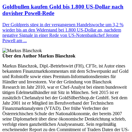
Goldbullen kaufen Gold bis 1.800 US-Dollar nach
dovisher Powell-Rede
Der Goldpreis stieg in der vergangenen Handelswoche um 3,2 %
wieder bis an den Widerstand bei 1.800 US-Dollar an, nachdem
negative Signale in einer Rede von US-Notenbankchef Jerome
Powell am ...
Über den Author Markus Blaschzok
Markus Blaschzok, Dipl.-Betriebswirt (FH), CFTe, ist Autor eines
bekannten Finanzmarktkommentars mit dem Schwerpunkt auf Gold
und Rohstoffe sowie eines Premium-Informationsdienstes für
Händler und Investoren. Vor der Gründung von Blaschzok
Research im Jahr 2010, war er Chef-Analyst bei einem bundesweit
tätigen Edelmetallhändler mit Sitz in München. Seit 2015 ist er
zusätzlich Chefanalyst bei der GoldSilberShop.de GmbH. Seit dem
Jahr 2001 ist er Mitglied im Berufsverband der Technischen
Finanzmarktanalysten (VTAD). Der frühe Verfechter der
Österreichischen Schule der Nationalökonomie, der bereits 2007
seine Diplomarbeit über diese ökonomische Denkrichtung schrieb,
verfolgt einen ganzheitlichen Analyseansatz. Sein regelmäßig
erscheinender Report zu den Commitment of Traders Daten der US-