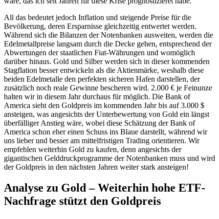
wäre, das ich seit Jahren für diese Krise prognostizieret habe.
All das bedeutet jedoch Inflation und steigende Preise für die
Bevölkerung, deren Ersparnisse gleichzeitig entwertet werden.
Während sich die Bilanzen der Notenbanken ausweiten, werden die
Edelmetallpreise langsam durch die Decke gehen, entsprechend der
Abwertungen der staatlichen Fiat-Währungen und womöglich
darüber hinaus. Gold und Silber werden sich in dieser kommenden
Stagflation besser entwickeln als die Aktienmärke, weshalb diese
beiden Edelmetalle den perfekten sicheren Hafen darstellen, der
zusätzlich noch reale Gewinne bescheren wird. 2.000 € je Feinunze
halten wir in diesem Jahr durchaus für möglich. Die Bank of
America sieht den Goldpreis im kommenden Jahr bis auf 3.000 $
ansteigen, was angesichts der Unterbewertung von Gold ein längst
überfälliger Anstieg wäre, wobei diese Schätzung der Bank of
America schon eher einen Schuss ins Blaue darstellt, während wir
uns lieber und besser am mittelfristigen Trading orientieren. Wir
empfehlen weiterhin Gold zu kaufen, denn angesichts der
gigantischen Gelddruckprogramme der Notenbanken muss und wird
der Goldpreis in den nächsten Jahren weiter stark ansteigen!
Analyse zu Gold – Weiterhin hohe ETF-
Nachfrage stützt den Goldpreis