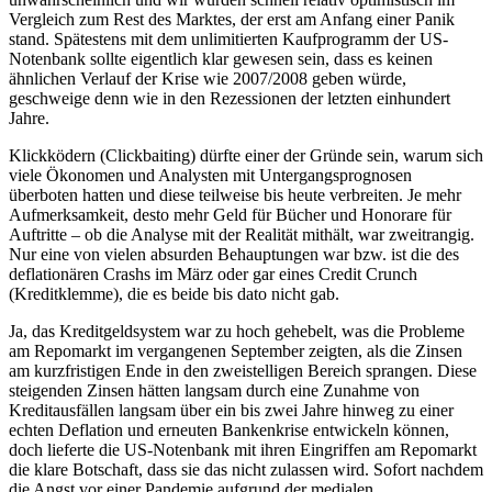
Vergleich zum Rest des Marktes, der erst am Anfang einer Panik
stand. Spätestens mit dem unlimitierten Kaufprogramm der US-
Notenbank sollte eigentlich klar gewesen sein, dass es keinen
ähnlichen Verlauf der Krise wie 2007/2008 geben würde,
geschweige denn wie in den Rezessionen der letzten einhundert
Jahre.
Klickködern (Clickbaiting) dürfte einer der Gründe sein, warum sich
viele Ökonomen und Analysten mit Untergangsprognosen
überboten hatten und diese teilweise bis heute verbreiten. Je mehr
Aufmerksamkeit, desto mehr Geld für Bücher und Honorare für
Auftritte – ob die Analyse mit der Realität mithält, war zweitrangig.
Nur eine von vielen absurden Behauptungen war bzw. ist die des
deflationären Crashs im März oder gar eines Credit Crunch
(Kreditklemme), die es beide bis dato nicht gab.
Ja, das Kreditgeldsystem war zu hoch gehebelt, was die Probleme
am Repomarkt im vergangenen September zeigten, als die Zinsen
am kurzfristigen Ende in den zweistelligen Bereich sprangen. Diese
steigenden Zinsen hätten langsam durch eine Zunahme von
Kreditausfällen langsam über ein bis zwei Jahre hinweg zu einer
echten Deflation und erneuten Bankenkrise entwickeln können,
doch lieferte die US-Notenbank mit ihren Eingriffen am Repomarkt
die klare Botschaft, dass sie das nicht zulassen wird. Sofort nachdem
die Angst vor einer Pandemie aufgrund der medialen