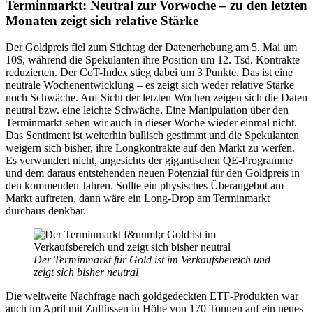
Terminmarkt: Neutral zur Vorwoche – zu den letzten
Monaten zeigt sich relative Stärke
Der Goldpreis fiel zum Stichtag der Datenerhebung am 5. Mai um
10$, während die Spekulanten ihre Position um 12. Tsd. Kontrakte
reduzierten. Der CoT-Index stieg dabei um 3 Punkte. Das ist eine
neutrale Wochenentwicklung – es zeigt sich weder relative Stärke
noch Schwäche. Auf Sicht der letzten Wochen zeigen sich die Daten
neutral bzw. eine leichte Schwäche. Eine Manipulation über den
Terminmarkt sehen wir auch in dieser Woche wieder einmal nicht.
Das Sentiment ist weiterhin bullisch gestimmt und die Spekulanten
weigern sich bisher, ihre Longkontrakte auf den Markt zu werfen.
Es verwundert nicht, angesichts der gigantischen QE-Programme
und dem daraus entstehenden neuen Potenzial für den Goldpreis in
den kommenden Jahren. Sollte ein physisches Überangebot am
Markt auftreten, dann wäre ein Long-Drop am Terminmarkt
durchaus denkbar.
Der Terminmarkt für Gold ist im Verkaufsbereich und
zeigt sich bisher neutral
Die weltweite Nachfrage nach goldgedeckten ETF-Produkten war
auch im April mit Zuflüssen in Höhe von 170 Tonnen auf ein neues