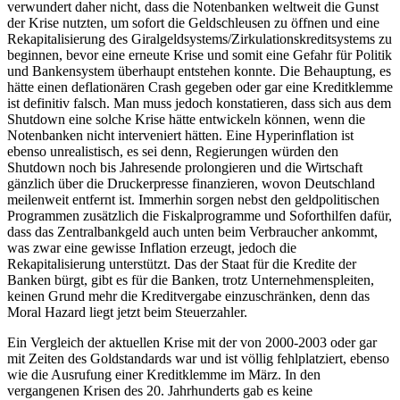
verwundert daher nicht, dass die Notenbanken weltweit die Gunst
der Krise nutzten, um sofort die Geldschleusen zu öffnen und eine
Rekapitalisierung des Giralgeldsystems/Zirkulationskreditsystems zu
beginnen, bevor eine erneute Krise und somit eine Gefahr für Politik
und Bankensystem überhaupt entstehen konnte. Die Behauptung, es
hätte einen deflationären Crash gegeben oder gar eine Kreditklemme
ist definitiv falsch. Man muss jedoch konstatieren, dass sich aus dem
Shutdown eine solche Krise hätte entwickeln können, wenn die
Notenbanken nicht interveniert hätten. Eine Hyperinflation ist
ebenso unrealistisch, es sei denn, Regierungen würden den
Shutdown noch bis Jahresende prolongieren und die Wirtschaft
gänzlich über die Druckerpresse finanzieren, wovon Deutschland
meilenweit entfernt ist. Immerhin sorgen nebst den geldpolitischen
Programmen zusätzlich die Fiskalprogramme und Soforthilfen dafür,
dass das Zentralbankgeld auch unten beim Verbraucher ankommt,
was zwar eine gewisse Inflation erzeugt, jedoch die
Rekapitalisierung unterstützt. Das der Staat für die Kredite der
Banken bürgt, gibt es für die Banken, trotz Unternehmenspleiten,
keinen Grund mehr die Kreditvergabe einzuschränken, denn das
Moral Hazard liegt jetzt beim Steuerzahler.
Ein Vergleich der aktuellen Krise mit der von 2000-2003 oder gar
mit Zeiten des Goldstandards war und ist völlig fehlplatziert, ebenso
wie die Ausrufung einer Kreditklemme im März. In den
vergangenen Krisen des 20. Jahrhunderts gab es keine