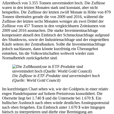
Allzeithoch von 3.355 Tonnen unvermindert hoch. Die Zuflüsse
waren in den letzten Monaten stark und konstant, aber nicht
beispiellos. Die Zuflüsse der letzten zwölf Monate in Höhe von 879
Tonnen übertrafen gerade die von 2009 und 2016, während die
Zuflüsse der letzten sechs Monaten weniger als zwei Drittel der
Zuflüsse von 457 Tonnen in den vergleichbaren Zeiträumen von
2009 und 2016 ausmachen. Die starke Investmentnachfrage
kompensiert aktuell den Einbruch der Schmucknachfrage aufgrund
des Shutdowns, sowie der Industrienachfrage und der eingestellten
Käufe seitens der Zentralbanken. Sollte die Investmentnachfrage
jedoch nachlassen, dann könnte kurzfristig ein Überangebot
entstehen, bis die Volkswirtschaften weltweit wieder zum
Normalbetrieb zurückgekehrt sind.
Die Zuflüsse in ETF-Produkte sind unvermindert hoch
(Quelle: World Gold Council)
Im kurzfristigen Chart sehen wir, wie der Goldpreis in einer relativ
engen Handelsspanne auf hohem Preisniveau konsolidiert. Die
Oberseite liegt bei 1.740 $ und die Unterseite bei 1.670 $. Ein
bullischer Ausbruch nach oben würde deutliches Anstiegspotenzial
nach oben freigeben. Ein Einbruch unter 1.670 $ wäre hingegen
bärisch zu interpretieren und dürfte eine Bereinigung am