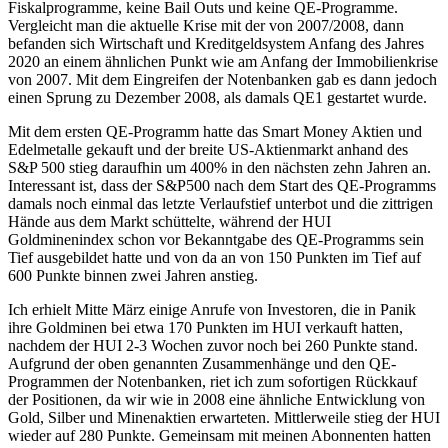
Fiskalprogramme, keine Bail Outs und keine QE-Programme.
Vergleicht man die aktuelle Krise mit der von 2007/2008, dann
befanden sich Wirtschaft und Kreditgeldsystem Anfang des Jahres
2020 an einem ähnlichen Punkt wie am Anfang der Immobilienkrise
von 2007. Mit dem Eingreifen der Notenbanken gab es dann jedoch
einen Sprung zu Dezember 2008, als damals QE1 gestartet wurde.
Mit dem ersten QE-Programm hatte das Smart Money Aktien und
Edelmetalle gekauft und der breite US-Aktienmarkt anhand des
S&P 500 stieg daraufhin um 400% in den nächsten zehn Jahren an.
Interessant ist, dass der S&P500 nach dem Start des QE-Programms
damals noch einmal das letzte Verlaufstief unterbot und die zittrigen
Hände aus dem Markt schüttelte, während der HUI
Goldminenindex schon vor Bekanntgabe des QE-Programms sein
Tief ausgebildet hatte und von da an von 150 Punkten im Tief auf
600 Punkte binnen zwei Jahren anstieg.
Ich erhielt Mitte März einige Anrufe von Investoren, die in Panik
ihre Goldminen bei etwa 170 Punkten im HUI verkauft hatten,
nachdem der HUI 2-3 Wochen zuvor noch bei 260 Punkte stand.
Aufgrund der oben genannten Zusammenhänge und den QE-
Programmen der Notenbanken, riet ich zum sofortigen Rückkauf
der Positionen, da wir wie in 2008 eine ähnliche Entwicklung von
Gold, Silber und Minenaktien erwarteten. Mittlerweile stieg der HUI
wieder auf 280 Punkte. Gemeinsam mit meinen Abonnenten hatten