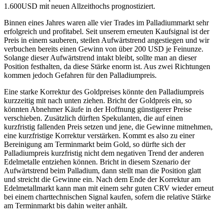
1.600USD mit neuen Allzeithochs prognostiziert.
Binnen eines Jahres waren alle vier Trades im Palladiummarkt sehr
erfolgreich und profitabel. Seit unserem erneuten Kaufsignal ist der
Preis in einem sauberen, steilen Aufwärtstrend angestiegen und wir
verbuchen bereits einen Gewinn von über 200 USD je Feinunze.
Solange dieser Aufwärtstrend intakt bleibt, sollte man an dieser
Position festhalten, da diese Stärke enorm ist. Aus zwei Richtungen
kommen jedoch Gefahren für den Palladiumpreis.
Eine starke Korrektur des Goldpreises könnte den Palladiumpreis
kurzzeitig mit nach unten ziehen. Bricht der Goldpreis ein, so
könnten Abnehmer Käufe in der Hoffnung günstigerer Preise
verschieben. Zusätzlich dürften Spekulanten, die auf einen
kurzfristig fallenden Preis setzen und jene, die Gewinne mitnehmen,
eine kurzfristige Korrektur verstärken. Kommt es also zu einer
Bereinigung am Terminmarkt beim Gold, so dürfte sich der
Palladiumpreis kurzfristig nicht dem negativen Trend der anderen
Edelmetalle entziehen können. Bricht in diesem Szenario der
Aufwärtstrend beim Palladium, dann stellt man die Position glatt
und streicht die Gewinne ein. Nach dem Ende der Korrektur am
Edelmetallmarkt kann man mit einem sehr guten CRV wieder erneut
bei einem charttechnischen Signal kaufen, sofern die relative Stärke
am Terminmarkt bis dahin weiter anhält.