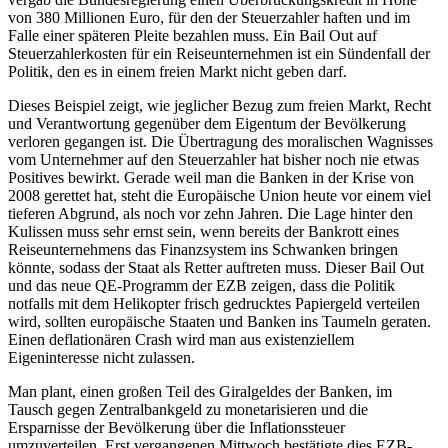
von 380 Millionen Euro, für den der Steuerzahler haften und im
Falle einer späteren Pleite bezahlen muss. Ein Bail Out auf
Steuerzahlerkosten für ein Reiseunternehmen ist ein Sündenfall der
Politik, den es in einem freien Markt nicht geben darf.
Dieses Beispiel zeigt, wie jeglicher Bezug zum freien Markt, Recht
und Verantwortung gegenüber dem Eigentum der Bevölkerung
verloren gegangen ist. Die Übertragung des moralischen Wagnisses
vom Unternehmer auf den Steuerzahler hat bisher noch nie etwas
Positives bewirkt. Gerade weil man die Banken in der Krise von
2008 gerettet hat, steht die Europäische Union heute vor einem viel
tieferen Abgrund, als noch vor zehn Jahren. Die Lage hinter den
Kulissen muss sehr ernst sein, wenn bereits der Bankrott eines
Reiseunternehmens das Finanzsystem ins Schwanken bringen
könnte, sodass der Staat als Retter auftreten muss. Dieser Bail Out
und das neue QE-Programm der EZB zeigen, dass die Politik
notfalls mit dem Helikopter frisch gedrucktes Papiergeld verteilen
wird, sollten europäische Staaten und Banken ins Taumeln geraten.
Einen deflationären Crash wird man aus existenziellem
Eigeninteresse nicht zulassen.
Man plant, einen großen Teil des Giralgeldes der Banken, im
Tausch gegen Zentralbankgeld zu monetarisieren und die
Ersparnisse der Bevölkerung über die Inflationssteuer
umzuverteilen. Erst vergangenen Mittwoch bestätigte dies EZB-