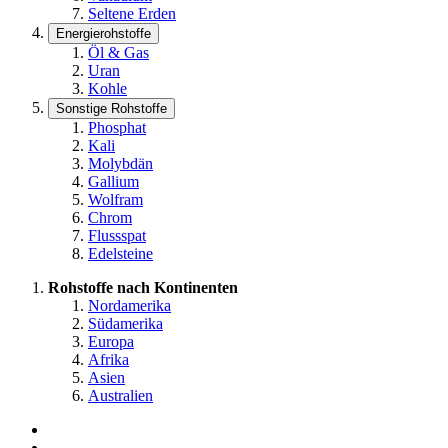
Seltene Erden
Energierohstoffe
Öl & Gas
Uran
Kohle
Sonstige Rohstoffe
Phosphat
Kali
Molybdän
Gallium
Wolfram
Chrom
Flussspat
Edelsteine
Rohstoffe nach Kontinenten
Nordamerika
Südamerika
Europa
Afrika
Asien
Australien