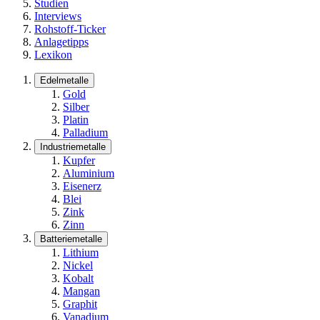
Studien
Interviews
Rohstoff-Ticker
Anlagetipps
Lexikon
Edelmetalle
Gold
Silber
Platin
Palladium
Industriemetalle
Kupfer
Aluminium
Eisenerz
Blei
Zink
Zinn
Batteriemetalle
Lithium
Nickel
Kobalt
Mangan
Graphit
Vanadium