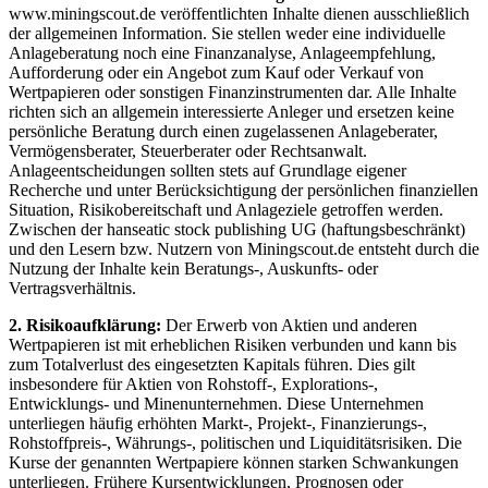
www.miningscout.de veröffentlichten Inhalte dienen ausschließlich
der allgemeinen Information. Sie stellen weder eine individuelle
Anlageberatung noch eine Finanzanalyse, Anlageempfehlung,
Aufforderung oder ein Angebot zum Kauf oder Verkauf von
Wertpapieren oder sonstigen Finanzinstrumenten dar. Alle Inhalte
richten sich an allgemein interessierte Anleger und ersetzen keine
persönliche Beratung durch einen zugelassenen Anlageberater,
Vermögensberater, Steuerberater oder Rechtsanwalt.
Anlageentscheidungen sollten stets auf Grundlage eigener
Recherche und unter Berücksichtigung der persönlichen finanziellen
Situation, Risikobereitschaft und Anlageziele getroffen werden.
Zwischen der hanseatic stock publishing UG (haftungsbeschränkt)
und den Lesern bzw. Nutzern von Miningscout.de entsteht durch die
Nutzung der Inhalte kein Beratungs-, Auskunfts- oder
Vertragsverhältnis.
2. Risikoaufklärung:
Der Erwerb von Aktien und anderen
Wertpapieren ist mit erheblichen Risiken verbunden und kann bis
zum Totalverlust des eingesetzten Kapitals führen. Dies gilt
insbesondere für Aktien von Rohstoff-, Explorations-,
Entwicklungs- und Minenunternehmen. Diese Unternehmen
unterliegen häufig erhöhten Markt-, Projekt-, Finanzierungs-,
Rohstoffpreis-, Währungs-, politischen und Liquiditätsrisiken. Die
Kurse der genannten Wertpapiere können starken Schwankungen
unterliegen. Frühere Kursentwicklungen, Prognosen oder