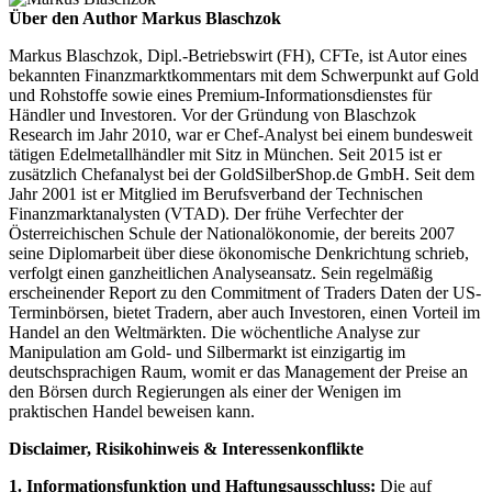
Über den Author Markus Blaschzok
Markus Blaschzok, Dipl.-Betriebswirt (FH), CFTe, ist Autor eines
bekannten Finanzmarktkommentars mit dem Schwerpunkt auf Gold
und Rohstoffe sowie eines Premium-Informationsdienstes für
Händler und Investoren. Vor der Gründung von Blaschzok
Research im Jahr 2010, war er Chef-Analyst bei einem bundesweit
tätigen Edelmetallhändler mit Sitz in München. Seit 2015 ist er
zusätzlich Chefanalyst bei der GoldSilberShop.de GmbH. Seit dem
Jahr 2001 ist er Mitglied im Berufsverband der Technischen
Finanzmarktanalysten (VTAD). Der frühe Verfechter der
Österreichischen Schule der Nationalökonomie, der bereits 2007
seine Diplomarbeit über diese ökonomische Denkrichtung schrieb,
verfolgt einen ganzheitlichen Analyseansatz. Sein regelmäßig
erscheinender Report zu den Commitment of Traders Daten der US-
Terminbörsen, bietet Tradern, aber auch Investoren, einen Vorteil im
Handel an den Weltmärkten. Die wöchentliche Analyse zur
Manipulation am Gold- und Silbermarkt ist einzigartig im
deutschsprachigen Raum, womit er das Management der Preise an
den Börsen durch Regierungen als einer der Wenigen im
praktischen Handel beweisen kann.
Disclaimer, Risikohinweis & Interessenkonflikte
1. Informationsfunktion und Haftungsausschluss:
Die auf