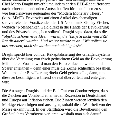
Chef Mario Draghi unverblümt, indem er den EZB-Rat aufforderte,
nach seiner nun endenden Amtszeit offen für neue Ideen zu sein –
wie beispielsweise gegenüber der "Modern Monetary Theory"
(kurz: MMT). Er verwies auf einen Artikel des ehemaligen
stellvertretenden Vorsitzenden der US-Notenbank Stanley Fischer,
wonach "Notenbanken Geld direkt in die Hände der Bevölkerung
und des Privatsektors geben sollten". Draghi sagte dazu, dass dies
"
objektiv schöne neue Ideen" wären, die "bis jetzt nicht vom EZB-
Rat diskutiert" wurden. Und weiter merkte er an: "Wir sollten sie
uns ansehen, doch sie wurden noch nicht getestet.
"
Draghi spricht hier von der Rekapitalisierung des Giralgeldsystems
über die Verteilung von frisch gedrucktem Geld an die Bevölkerung.
Mit anderen Worten wird man den Euro einfach abwerten und
Sparer enteignen – denn einer muss die Zeche schließlich bezahlen.
Wenn man der Bevölkerung direkt Geld geben sollte, dann, um
diese zu besänftigen, während sie real übervorteilt und enteignet
wird.
Die Aussagen Draghis und der Bail Out von Condor zeigen, dass
die Zeichen am Vorabend einer neuen Rezession in Deutschland
und Europa auf Inflation stehen. Die Zinsen werden letztlich den
Marktgesetzen folgen und ansteigen, sobald diese Wahrheit von der
Masse erkannt wird. In der Stagflation wird die Bevölkerung den
Großteil ihres Vermögens verlieren, weshalb man sich darauf