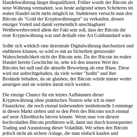
Handelswährung längst disqualifiziert. Früher wurde der Bitcoin als
neue Währung vermarktet, was heute aufgrund seines Scheiterns im
realen Handel nicht mehr möglich ist. Stattdessen versucht man den
Bitcoin als "Gold der Kryptowährungen" zu verkaufen, dessen
einziger Vorteil und damit vermeintlich unschlagbarer
Wettbewerbsvorteil allein der Fakt sein soll, dass der Bitcoin die
erste Kryptowährung war und deshalb eine Art Goldstandard wäre.
Sollte sich wirklich eine dezentrale Digitalwährung durchsetzen und
etablieren können, so wird es mit an Sicherheit grenzender
Wahrscheinlichkeit nicht der Bitcoin sein. Da der Bitcoin im realen
Handel bereits Geschichte ist, sehe ich den inneren Wert des
Bitcoins bei null und die aktuelle Bewertung als eine Blase. Diese
wird nur aufrechtgehalten, da viele weiter "hodln" und ihre
Bestände behalten, da sie glauben, der Bitcoin würde immer weiter
ansteigen und sie würden damit reich werden.
Die einzige Chance für ein letztes Aufbäumen dieser
Kryptowährung ohne praktischen Nutzen sehe ich in einer
Finanzkrise, die noch einmal insbesondere institutionelle Lemminge
in diesen Markt ziehen und so den Preis des Bitcoins noch einmal
auf neue Allzeithochs hieven könnte. Wenn man von diesem
hochvolatilen Bitcoin profitieren will, dann nur durch konsequentes
Trading und Ausnutzung dieser Volatilität. Wir sehen den Bitcoin
jedoch nicht als sichere Anlage, die man einfach kaufen und