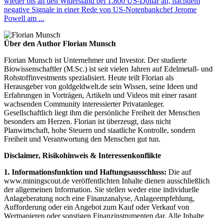
wieder bis an den Widerstand bei 1.800 US-Dollar an, nachdem
negative Signale in einer Rede von US-Notenbankchef Jerome
Powell am ...
Über den Author Florian Munsch
Florian Munsch ist Unternehmer und Investor. Der studierte
Biowissenschaftler (M.Sc.) ist seit vielen Jahren auf Edelmetall- und
Rohstoffinvestments spezialisiert. Heute teilt Florian als
Herausgeber von goldgeldwelt.de sein Wissen, seine Ideen und
Erfahrungen in Vorträgen, Artikeln und Videos mit einer rasant
wachsenden Community interessierter Privatanleger.
Gesellschaftlich liegt ihm die persönliche Freiheit der Menschen
besonders am Herzen. Florian ist überzeugt, dass nicht
Planwirtschaft, hohe Steuern und staatliche Kontrolle, sondern
Freiheit und Verantwortung den Menschen gut tun.
Disclaimer, Risikohinweis & Interessenkonflikte
1. Informationsfunktion und Haftungsausschluss:
Die auf
www.miningscout.de veröffentlichten Inhalte dienen ausschließlich
der allgemeinen Information. Sie stellen weder eine individuelle
Anlageberatung noch eine Finanzanalyse, Anlageempfehlung,
Aufforderung oder ein Angebot zum Kauf oder Verkauf von
Wertpapieren oder sonstigen Finanzinstrumenten dar. Alle Inhalte