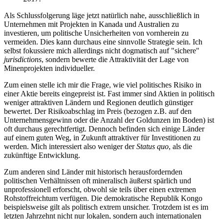
Als Schlussfolgerung läge jetzt natürlich nahe, ausschließlich in
Unternehmen mit Projekten in Kanada und Australien zu
investieren, um politische Unsicherheiten von vornherein zu
vermeiden. Dies kann durchaus eine sinnvolle Strategie sein. Ich
selbst fokussiere mich allerdings nicht dogmatisch auf "sichere"
jurisdictions
, sondern bewerte die Attraktivität der Lage von
Minenprojekten individueller.
Zum einen stelle ich mir die Frage, wie viel politisches Risiko in
einer Aktie bereits eingepreist ist. Fast immer sind Aktien in politisch
weniger attraktiven Ländern und Regionen deutlich günstiger
bewertet. Der Risikoabschlag im Preis (bezogen z.B. auf den
Unternehmensgewinn oder die Anzahl der Goldunzen im Boden) ist
oft durchaus gerechtfertigt. Dennoch befinden sich einige Länder
auf einem guten Weg, in Zukunft attraktiver für Investitionen zu
werden. Mich interessiert also weniger der
Status quo
, als die
zukünftige Entwicklung.
Zum anderen sind Länder mit historisch herausfordernden
politischen Verhältnissen oft mineralisch äußerst spärlich und
unprofessionell erforscht, obwohl sie teils über einen extremen
Rohstoffreichtum verfügen. Die demokratische Republik Kongo
beispielsweise gilt als politisch extrem unsicher. Trotzdem ist es im
letzten Jahrzehnt nicht nur lokalen, sondern auch internationalen