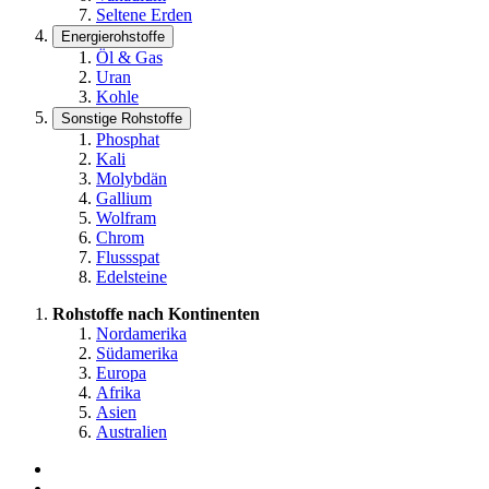
Seltene Erden
Energierohstoffe
Öl & Gas
Uran
Kohle
Sonstige Rohstoffe
Phosphat
Kali
Molybdän
Gallium
Wolfram
Chrom
Flussspat
Edelsteine
Rohstoffe nach Kontinenten
Nordamerika
Südamerika
Europa
Afrika
Asien
Australien