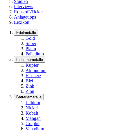
Studien
Interviews
Rohstoff-Ticker
Anlagetipps
Lexikon
Edelmetalle
Gold
Silber
Platin
Palladium
Industriemetalle
Kupfer
Aluminium
Eisenerz
Blei
Zink
Zinn
Batteriemetalle
Lithium
Nickel
Kobalt
Mangan
Graphit
Vanadium