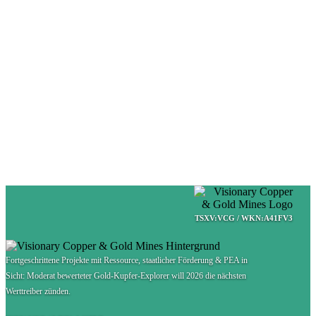
TSXV:VCG / WKN:A41FV3
Fortgeschrittene Projekte mit Ressource, staatlicher Förderung & PEA in
Sicht: Moderat bewerteter Gold-Kupfer-Explorer will 2026 die nächsten
Werttreiber zünden.