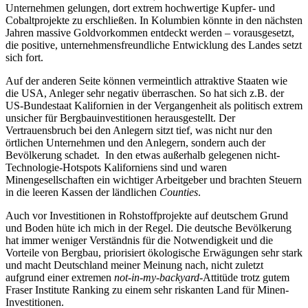
Unternehmen gelungen, dort extrem hochwertige Kupfer- und
Cobaltprojekte zu erschließen. In Kolumbien könnte in den nächsten
Jahren massive Goldvorkommen entdeckt werden – vorausgesetzt,
die positive, unternehmensfreundliche Entwicklung des Landes setzt
sich fort.
Auf der anderen Seite können vermeintlich attraktive Staaten wie
die USA, Anleger sehr negativ überraschen. So hat sich z.B. der
US-Bundestaat Kalifornien in der Vergangenheit als politisch extrem
unsicher für Bergbauinvestitionen herausgestellt. Der
Vertrauensbruch bei den Anlegern sitzt tief, was nicht nur den
örtlichen Unternehmen und den Anlegern, sondern auch der
Bevölkerung schadet. In den etwas außerhalb gelegenen nicht-
Technologie-Hotspots Kaliforniens sind und waren
Minengesellschaften ein wichtiger Arbeitgeber und brachten Steuern
in die leeren Kassen der ländlichen
Counties
.
Auch vor Investitionen in Rohstoffprojekte auf deutschem Grund
und Boden hüte ich mich in der Regel. Die deutsche Bevölkerung
hat immer weniger Verständnis für die Notwendigkeit und die
Vorteile von Bergbau, priorisiert ökologische Erwägungen sehr stark
und macht Deutschland meiner Meinung nach, nicht zuletzt
aufgrund einer extremen
not-in-my-backyard
-Attitüde trotz gutem
Fraser Institute Ranking zu einem sehr riskanten Land für Minen-
Investitionen.