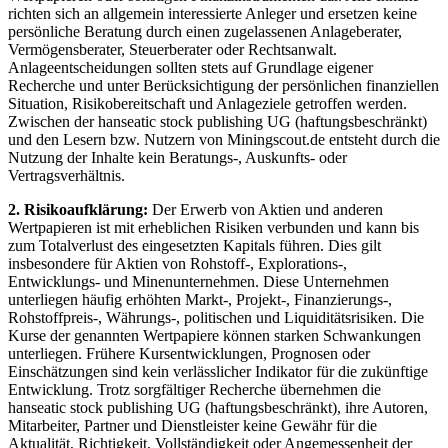
richten sich an allgemein interessierte Anleger und ersetzen keine
persönliche Beratung durch einen zugelassenen Anlageberater,
Vermögensberater, Steuerberater oder Rechtsanwalt.
Anlageentscheidungen sollten stets auf Grundlage eigener
Recherche und unter Berücksichtigung der persönlichen finanziellen
Situation, Risikobereitschaft und Anlageziele getroffen werden.
Zwischen der hanseatic stock publishing UG (haftungsbeschränkt)
und den Lesern bzw. Nutzern von Miningscout.de entsteht durch die
Nutzung der Inhalte kein Beratungs-, Auskunfts- oder
Vertragsverhältnis.
2. Risikoaufklärung:
Der Erwerb von Aktien und anderen
Wertpapieren ist mit erheblichen Risiken verbunden und kann bis
zum Totalverlust des eingesetzten Kapitals führen. Dies gilt
insbesondere für Aktien von Rohstoff-, Explorations-,
Entwicklungs- und Minenunternehmen. Diese Unternehmen
unterliegen häufig erhöhten Markt-, Projekt-, Finanzierungs-,
Rohstoffpreis-, Währungs-, politischen und Liquiditätsrisiken. Die
Kurse der genannten Wertpapiere können starken Schwankungen
unterliegen. Frühere Kursentwicklungen, Prognosen oder
Einschätzungen sind kein verlässlicher Indikator für die zukünftige
Entwicklung. Trotz sorgfältiger Recherche übernehmen die
hanseatic stock publishing UG (haftungsbeschränkt), ihre Autoren,
Mitarbeiter, Partner und Dienstleister keine Gewähr für die
Aktualität, Richtigkeit, Vollständigkeit oder Angemessenheit der