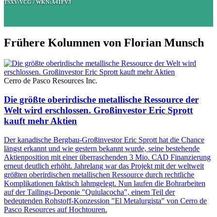
TSXV:VCG / WKN:A41FV3
Frühere Kolumnen von Florian Munsch
Cerro de Pasco Resources Inc.
Die größte oberirdische metallische Ressource der
Welt wird erschlossen. Großinvestor Eric Sprott
kauft mehr Aktien
Der kanadische Bergbau-Großinvestor Eric Sprott hat die Chance
längst erkannt und wie gestern bekannt wurde, seine bestehende
Aktienposition mit einer überraschenden 3 Mio. CAD Finanzierung
erneut deutlich erhöht. Jahrelang war das Projekt mit der weltweit
größten oberirdischen metallischen Ressource durch rechtliche
Komplikationen faktisch lahmgelegt. Nun laufen die Bohrarbeiten
auf der Tailings-Deponie "Quiulacocha", einem Teil der
bedeutenden Rohstoff-Konzession "El Metalurgista" von Cerro de
Pasco Resources auf Hochtouren.