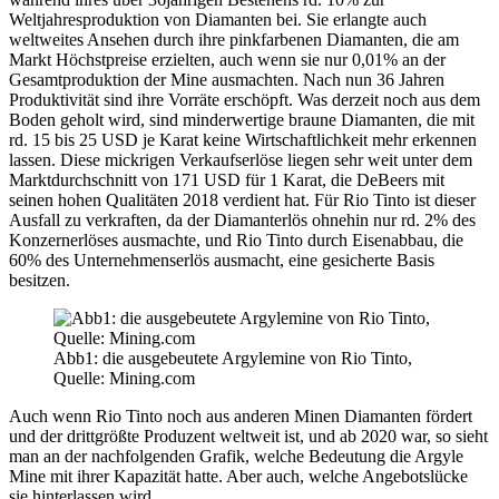
Weltjahresproduktion von Diamanten bei. Sie erlangte auch
weltweites Ansehen durch ihre pinkfarbenen Diamanten, die am
Markt Höchstpreise erzielten, auch wenn sie nur 0,01% an der
Gesamtproduktion der Mine ausmachten. Nach nun 36 Jahren
Produktivität sind ihre Vorräte erschöpft. Was derzeit noch aus dem
Boden geholt wird, sind minderwertige braune Diamanten, die mit
rd. 15 bis 25 USD je Karat keine Wirtschaftlichkeit mehr erkennen
lassen. Diese mickrigen Verkaufserlöse liegen sehr weit unter dem
Marktdurchschnitt von 171 USD für 1 Karat, die DeBeers mit
seinen hohen Qualitäten 2018 verdient hat. Für Rio Tinto ist dieser
Ausfall zu verkraften, da der Diamanterlös ohnehin nur rd. 2% des
Konzernerlöses ausmachte, und Rio Tinto durch Eisenabbau, die
60% des Unternehmenserlös ausmacht, eine gesicherte Basis
besitzen.
Abb1: die ausgebeutete Argylemine von Rio Tinto,
Quelle: Mining.com
Auch wenn Rio Tinto noch aus anderen Minen Diamanten fördert
und der drittgrößte Produzent weltweit ist, und ab 2020 war, so sieht
man an der nachfolgenden Grafik, welche Bedeutung die Argyle
Mine mit ihrer Kapazität hatte. Aber auch, welche Angebotslücke
sie hinterlassen wird.