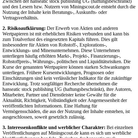
Zwischen der hanseatic stock publishing UG (haftungsbeschränkt)
und den Lesern bzw. Nutzern von Miningscout.de entsteht durch die
Nutzung der Inhalte kein Beratungs-, Auskunfts- oder
Vertragsverhältnis.
2. Risikoaufklärung:
Der Erwerb von Aktien und anderen
Wertpapieren ist mit erheblichen Risiken verbunden und kann bis
zum Totalverlust des eingesetzten Kapitals führen. Dies gilt
insbesondere für Aktien von Rohstoff-, Explorations-,
Entwicklungs- und Minenunternehmen. Diese Unternehmen
unterliegen häufig erhöhten Markt-, Projekt-, Finanzierungs-,
Rohstoffpreis-, Währungs-, politischen und Liquiditätsrisiken. Die
Kurse der genannten Wertpapiere können starken Schwankungen
unterliegen. Frühere Kursentwicklungen, Prognosen oder
Einschätzungen sind kein verlässlicher Indikator für die zukünftige
Entwicklung. Trotz sorgfältiger Recherche übernehmen die
hanseatic stock publishing UG (haftungsbeschränkt), ihre Autoren,
Mitarbeiter, Partner und Dienstleister keine Gewähr für die
Aktualität, Richtigkeit, Vollständigkeit oder Angemessenheit der
veröffentlichten Informationen. Eine Haftung für
Vermögensschäden, die aus der Nutzung der Inhalte entstehen, ist
ausgeschlossen, soweit gesetzlich zulässig.
3. Interessenkonflikte und werblicher Charakter:
Bei einzelnen
Veröffentlichungen auf Miningscout.de kann es sich um werbliche