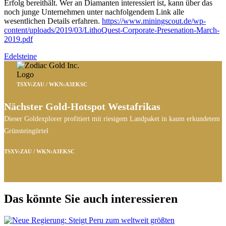
Erfolg bereithält. Wer an Diamanten interessiert ist, kann über das
noch junge Unternehmen unter nachfolgendem Link alle
wesentlichen Details erfahren.
https://www.miningscout.de/wp-
content/uploads/2019/03/LithoQuest-Corporate-Presenation-March-
2019.pdf
Edelsteine
TSXV:ZAU / WKN:A3EKSC
Nächster Gold-Hotspot Westafrikas
Dieser Goldexplorer profitiert mit riesigem Landpaket in kaum erkundetem
Grünsteingürtel
TSXV:ZAU / WKN:A3EKSC
Das könnte Sie auch interessieren