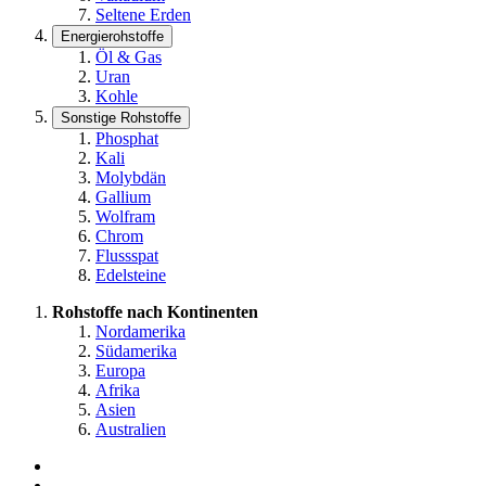
Seltene Erden
Energierohstoffe
Öl & Gas
Uran
Kohle
Sonstige Rohstoffe
Phosphat
Kali
Molybdän
Gallium
Wolfram
Chrom
Flussspat
Edelsteine
Rohstoffe nach Kontinenten
Nordamerika
Südamerika
Europa
Afrika
Asien
Australien