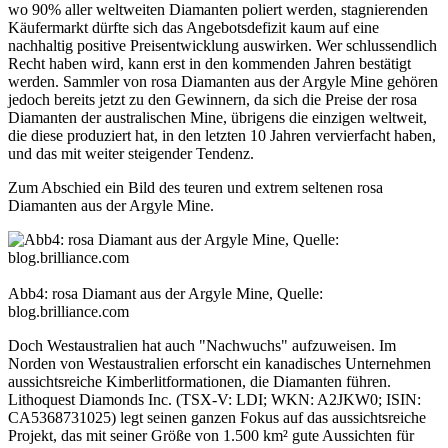
wo 90% aller weltweiten Diamanten poliert werden, stagnierenden
Käufermarkt dürfte sich das Angebotsdefizit kaum auf eine
nachhaltig positive Preisentwicklung auswirken. Wer schlussendlich
Recht haben wird, kann erst in den kommenden Jahren bestätigt
werden. Sammler von rosa Diamanten aus der Argyle Mine gehören
jedoch bereits jetzt zu den Gewinnern, da sich die Preise der rosa
Diamanten der australischen Mine, übrigens die einzigen weltweit,
die diese produziert hat, in den letzten 10 Jahren vervierfacht haben,
und das mit weiter steigender Tendenz.
Zum Abschied ein Bild des teuren und extrem seltenen rosa
Diamanten aus der Argyle Mine.
Abb4: rosa Diamant aus der Argyle Mine, Quelle:
blog.brilliance.com
Doch Westaustralien hat auch "Nachwuchs" aufzuweisen. Im
Norden von Westaustralien erforscht ein kanadisches Unternehmen
aussichtsreiche Kimberlitformationen, die Diamanten führen.
Lithoquest Diamonds Inc. (TSX-V: LDI; WKN: A2JKW0; ISIN:
CA5368731025) legt seinen ganzen Fokus auf das aussichtsreiche
Projekt, das mit seiner Größe von 1.500 km² gute Aussichten für