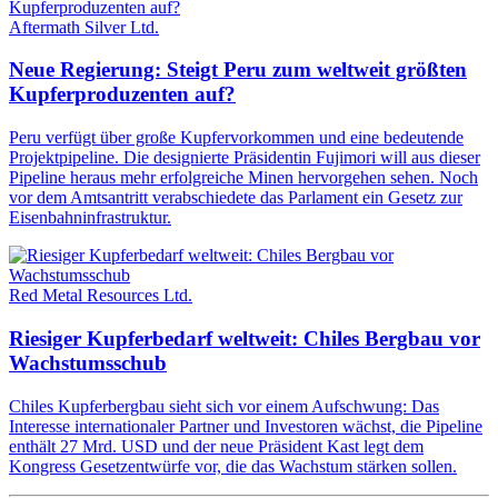
Aftermath Silver Ltd.
Neue Regierung: Steigt Peru zum weltweit größten
Kupferproduzenten auf?
Peru verfügt über große Kupfervorkommen und eine bedeutende
Projektpipeline. Die designierte Präsidentin Fujimori will aus dieser
Pipeline heraus mehr erfolgreiche Minen hervorgehen sehen. Noch
vor dem Amtsantritt verabschiedete das Parlament ein Gesetz zur
Eisenbahninfrastruktur.
Red Metal Resources Ltd.
Riesiger Kupferbedarf weltweit: Chiles Bergbau vor
Wachstumsschub
Chiles Kupferbergbau sieht sich vor einem Aufschwung: Das
Interesse internationaler Partner und Investoren wächst, die Pipeline
enthält 27 Mrd. USD und der neue Präsident Kast legt dem
Kongress Gesetzentwürfe vor, die das Wachstum stärken sollen.