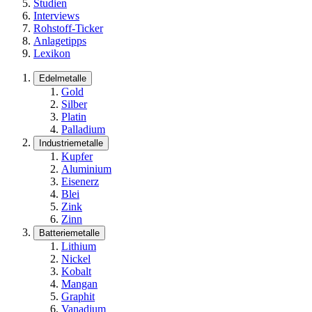
Studien
Interviews
Rohstoff-Ticker
Anlagetipps
Lexikon
Edelmetalle
Gold
Silber
Platin
Palladium
Industriemetalle
Kupfer
Aluminium
Eisenerz
Blei
Zink
Zinn
Batteriemetalle
Lithium
Nickel
Kobalt
Mangan
Graphit
Vanadium