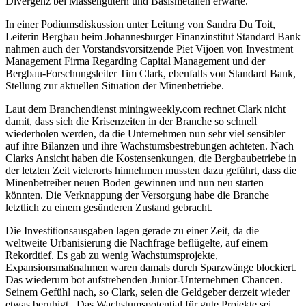
Divergenz bei Massengütern und Basismetallen erwarte.
In einer Podiumsdiskussion unter Leitung von Sandra Du Toit,
Leiterin Bergbau beim Johannesburger Finanzinstitut Standard Bank
nahmen auch der Vorstandsvorsitzende Piet Vijoen von Investment
Management Firma Regarding Capital Management und der
Bergbau-Forschungsleiter Tim Clark, ebenfalls von Standard Bank,
Stellung zur aktuellen Situation der Minenbetriebe.
Laut dem Branchendienst miningweekly.com rechnet Clark nicht
damit, dass sich die Krisenzeiten in der Branche so schnell
wiederholen werden, da die Unternehmen nun sehr viel sensibler
auf ihre Bilanzen und ihre Wachstumsbestrebungen achteten. Nach
Clarks Ansicht haben die Kostensenkungen, die Bergbaubetriebe in
der letzten Zeit vielerorts hinnehmen mussten dazu geführt, dass die
Minenbetreiber neuen Boden gewinnen und nun neu starten
könnten. Die Verknappung der Versorgung habe die Branche
letztlich zu einem gesünderen Zustand gebracht.
Die Investitionsausgaben lagen gerade zu einer Zeit, da die
weltweite Urbanisierung die Nachfrage beflügelte, auf einem
Rekordtief. Es gab zu wenig Wachstumsprojekte,
Expansionsmaßnahmen waren damals durch Sparzwänge blockiert.
Das wiederum bot aufstrebenden Junior-Unternehmen Chancen.
Seinem Gefühl nach, so Clark, seien die Geldgeber derzeit wieder
etwas beruhigt . Das Wachstumspotential für gute Projekte sei