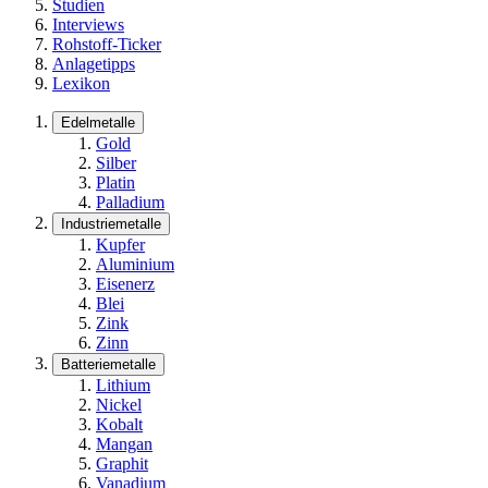
Studien
Interviews
Rohstoff-Ticker
Anlagetipps
Lexikon
Edelmetalle
Gold
Silber
Platin
Palladium
Industriemetalle
Kupfer
Aluminium
Eisenerz
Blei
Zink
Zinn
Batteriemetalle
Lithium
Nickel
Kobalt
Mangan
Graphit
Vanadium