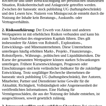
Recherche und unter Berücksichtigung der persönlichen finanziellen
Situation, Risikobereitschaft und Anlageziele getroffen werden.
Zwischen der hanseatic stock publishing UG (haftungsbeschränkt)
und den Lesern bzw. Nutzern von Miningscout.de entsteht durch die
Nutzung der Inhalte kein Beratungs-, Auskunfts- oder
Vertragsverhältnis.
2. Risikoaufklärung:
Der Erwerb von Aktien und anderen
Wertpapieren ist mit erheblichen Risiken verbunden und kann bis
zum Totalverlust des eingesetzten Kapitals führen. Dies gilt
insbesondere für Aktien von Rohstoff-, Explorations-,
Entwicklungs- und Minenunternehmen. Diese Unternehmen
unterliegen häufig erhöhten Markt-, Projekt-, Finanzierungs-,
Rohstoffpreis-, Währungs-, politischen und Liquiditätsrisiken. Die
Kurse der genannten Wertpapiere können starken Schwankungen
unterliegen. Frühere Kursentwicklungen, Prognosen oder
Einschätzungen sind kein verlässlicher Indikator für die zukünftige
Entwicklung. Trotz sorgfältiger Recherche übernehmen die
hanseatic stock publishing UG (haftungsbeschränkt), ihre Autoren,
Mitarbeiter, Partner und Dienstleister keine Gewähr für die
Aktualität, Richtigkeit, Vollständigkeit oder Angemessenheit der
veröffentlichten Informationen. Eine Haftung für
Vermögensschäden, die aus der Nutzung der Inhalte entstehen, ist
ausgeschlossen, soweit gesetzlich zulässig.