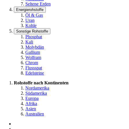
Seltene Erden
Energierohstoffe
Öl & Gas
Uran
Kohle
Sonstige Rohstoffe
Phosphat
Kali
Molybdän
Gallium
Wolfram
Chrom
Flussspat
Edelsteine
Rohstoffe nach Kontinenten
Nordamerika
Südamerika
Europa
Afrika
Asien
Australien