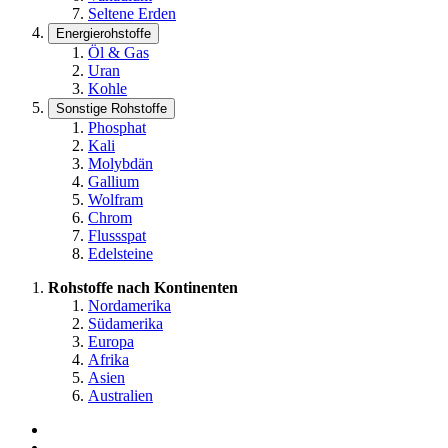
Seltene Erden
Energierohstoffe
Öl & Gas
Uran
Kohle
Sonstige Rohstoffe
Phosphat
Kali
Molybdän
Gallium
Wolfram
Chrom
Flussspat
Edelsteine
Rohstoffe nach Kontinenten
Nordamerika
Südamerika
Europa
Afrika
Asien
Australien