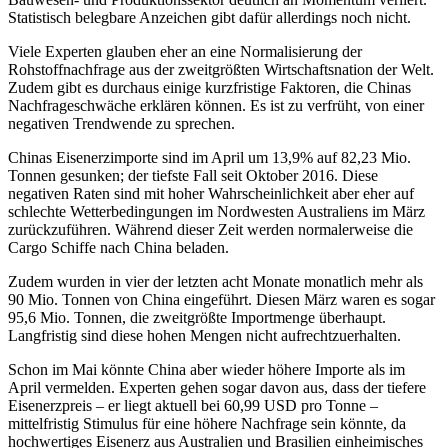
Statistisch belegbare Anzeichen gibt dafür allerdings noch nicht.
Viele Experten glauben eher an eine Normalisierung der
Rohstoffnachfrage aus der zweitgrößten Wirtschaftsnation der Welt.
Zudem gibt es durchaus einige kurzfristige Faktoren, die Chinas
Nachfrageschwäche erklären können. Es ist zu verfrüht, von einer
negativen Trendwende zu sprechen.
Chinas Eisenerzimporte sind im April um 13,9% auf 82,23 Mio.
Tonnen gesunken; der tiefste Fall seit Oktober 2016. Diese
negativen Raten sind mit hoher Wahrscheinlichkeit aber eher auf
schlechte Wetterbedingungen im Nordwesten Australiens im März
zurückzuführen. Während dieser Zeit werden normalerweise die
Cargo Schiffe nach China beladen.
Zudem wurden in vier der letzten acht Monate monatlich mehr als
90 Mio. Tonnen von China eingeführt. Diesen März waren es sogar
95,6 Mio. Tonnen, die zweitgrößte Importmenge überhaupt.
Langfristig sind diese hohen Mengen nicht aufrechtzuerhalten.
Schon im Mai könnte China aber wieder höhere Importe als im
April vermelden. Experten gehen sogar davon aus, dass der tiefere
Eisenerzpreis – er liegt aktuell bei 60,99 USD pro Tonne –
mittelfristig Stimulus für eine höhere Nachfrage sein könnte, da
hochwertiges Eisenerz aus Australien und Brasilien einheimisches