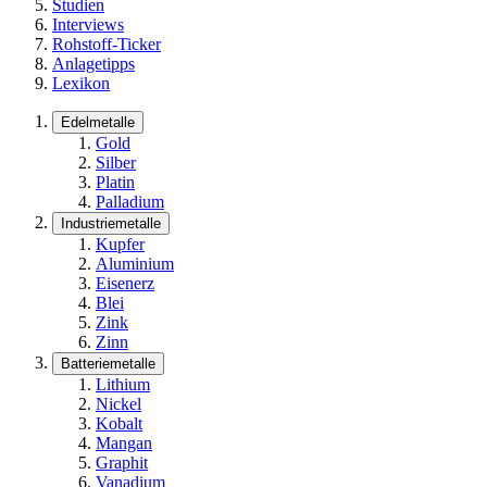
Studien
Interviews
Rohstoff-Ticker
Anlagetipps
Lexikon
Edelmetalle
Gold
Silber
Platin
Palladium
Industriemetalle
Kupfer
Aluminium
Eisenerz
Blei
Zink
Zinn
Batteriemetalle
Lithium
Nickel
Kobalt
Mangan
Graphit
Vanadium