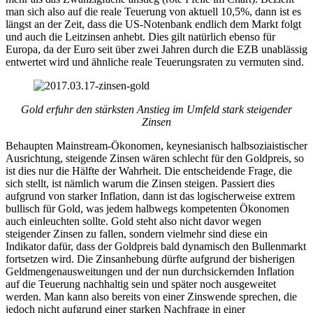
man sich also auf die reale Teuerung von aktuell 10,5%, dann ist es
längst an der Zeit, dass die US-Notenbank endlich dem Markt folgt
und auch die Leitzinsen anhebt. Dies gilt natürlich ebenso für
Europa, da der Euro seit über zwei Jahren durch die EZB unablässig
entwertet wird und ähnliche reale Teuerungsraten zu vermuten sind.
Gold erfuhr den stärksten Anstieg im Umfeld stark steigender
Zinsen
Behaupten Mainstream-Ökonomen, keynesianisch halbsoziaistischer
Ausrichtung, steigende Zinsen wären schlecht für den Goldpreis, so
ist dies nur die Hälfte der Wahrheit. Die entscheidende Frage, die
sich stellt, ist nämlich warum die Zinsen steigen. Passiert dies
aufgrund von starker Inflation, dann ist das logischerweise extrem
bullisch für Gold, was jedem halbwegs kompetenten Ökonomen
auch einleuchten sollte. Gold steht also nicht davor wegen
steigender Zinsen zu fallen, sondern vielmehr sind diese ein
Indikator dafür, dass der Goldpreis bald dynamisch den Bullenmarkt
fortsetzen wird. Die Zinsanhebung dürfte aufgrund der bisherigen
Geldmengenausweitungen und der nun durchsickernden Inflation
auf die Teuerung nachhaltig sein und später noch ausgeweitet
werden. Man kann also bereits von einer Zinswende sprechen, die
jedoch nicht aufgrund einer starken Nachfrage in einer