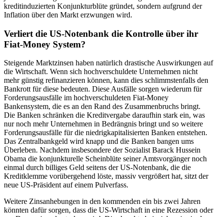
kreditinduzierten Konjunkturblüte gründet, sondern aufgrund der
Inflation über den Markt erzwungen wird.
Verliert die US-Notenbank die Kontrolle über ihr
Fiat-Money System?
Steigende Marktzinsen haben natürlich drastische Auswirkungen auf
die Wirtschaft. Wenn sich hochverschuldete Unternehmen nicht
mehr günstig refinanzieren können, kann dies schlimmstenfalls den
Bankrott für diese bedeuten. Diese Ausfälle sorgen wiederum für
Forderungsausfälle im hochverschuldeten Fiat-Money
Bankensystem, die es an den Rand des Zusammenbruchs bringt.
Die Banken schränken die Kreditvergabe daraufhin stark ein, was
nur noch mehr Unternehmen in Bedrängnis bringt und so weitere
Forderungsausfälle für die niedrigkapitalisierten Banken entstehen.
Das Zentralbankgeld wird knapp und die Banken bangen ums
Überleben. Nachdem insbesondere der Sozialist Barack Hussein
Obama die konjunkturelle Scheinblüte seiner Amtsvorgänger noch
einmal durch billiges Geld seitens der US-Notenbank, die die
Kreditklemme vorübergehend löste, massiv vergrößert hat, sitzt der
neue US-Präsident auf einem Pulverfass.
Weitere Zinsanhebungen in den kommenden ein bis zwei Jahren
könnten dafür sorgen, dass die US-Wirtschaft in eine Rezession oder