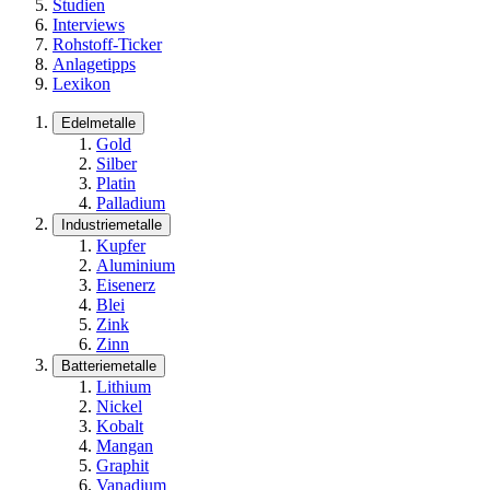
Studien
Interviews
Rohstoff-Ticker
Anlagetipps
Lexikon
Edelmetalle
Gold
Silber
Platin
Palladium
Industriemetalle
Kupfer
Aluminium
Eisenerz
Blei
Zink
Zinn
Batteriemetalle
Lithium
Nickel
Kobalt
Mangan
Graphit
Vanadium