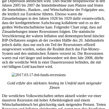
gar Depression abrutschen wird. Dies brachte beispielsweise in den
Jahren 2005 bis 2007 die Immobilienblase zum Platzen und lösten
die Immobilien-, Banken-, und Wirtschaftskrise der Folgejahre aus,
die letztlich zur Eurokrise führten. Ebenso waren die
Zinsanhebungen in den Jahren 1928 bis 1929 dafür verantwortlich,
dass der kreditgetriebene Aufschwung kollabierte und es zu der
großen Weltwirtschaftskrise kam. Folgender Chart zeigt, dass auf
Zinsanhebungen immer Rezessionen folgten. Die statistische
Verschleierung der wahren Inflation und dementsprechend falscher
BIP-Deflatoren sorgten ab der zweiten Hälfte des 20. Jahrhunderts
jedoch dafür, dass nur noch ein Teil der Rezessionen offiziell
ausgewiesen wurden, sodass die Realität durch das Fiat-Money-
System und den statistischen Ämtern verzerrt ist. Die Rezessionen
waren real viel länger und insbesondere seit dem Jahr 2008, dürfte
sich die westliche Welt in einer Dauerrezession befinden, die mit
viel billigem Geld kaschiert wird.
Gold erfuhr den stärksten Anstieg im Umfeld stark steigender
Zinsen
Die westlichen Volkswirtschaften stehen aktuell wieder vor einer
massiven Rezession mit hoher Arbeitslosigkeit und einem
Wirtschaftseinbruch bei gleichzeitig stark steigenden Preisen. Treten
Rezession und Inflation gleichzeitig auf, nennt man dies Stagflation.