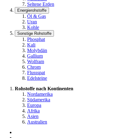
Seltene Erden
Energierohstoffe
Öl & Gas
Uran
Kohle
Sonstige Rohstoffe
Phosphat
Kali
Molybdän
Gallium
Wolfram
Chrom
Flussspat
Edelsteine
Rohstoffe nach Kontinenten
Nordamerika
Südamerika
Europa
Afrika
Asien
Australien