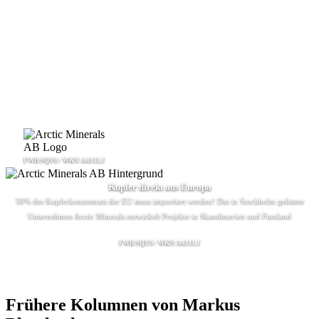
FWB:9QY0 / WKN:A411LJ
Kupfer direkt aus Europa
50% des Kupferkonzentrats der EU muss importiert werden! Das in Stockholm gelistete
Unternehmen Arctic Minerals entwickelt Projekte in Skandinavien und Finnland
FWB:9QY0 / WKN:A411LJ
Frühere Kolumnen von Markus