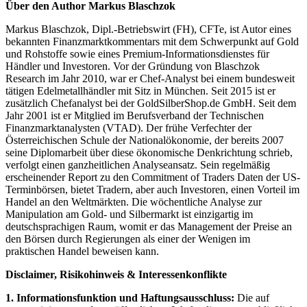
Über den Author Markus Blaschzok
Markus Blaschzok, Dipl.-Betriebswirt (FH), CFTe, ist Autor eines
bekannten Finanzmarktkommentars mit dem Schwerpunkt auf Gold
und Rohstoffe sowie eines Premium-Informationsdienstes für
Händler und Investoren. Vor der Gründung von Blaschzok
Research im Jahr 2010, war er Chef-Analyst bei einem bundesweit
tätigen Edelmetallhändler mit Sitz in München. Seit 2015 ist er
zusätzlich Chefanalyst bei der GoldSilberShop.de GmbH. Seit dem
Jahr 2001 ist er Mitglied im Berufsverband der Technischen
Finanzmarktanalysten (VTAD). Der frühe Verfechter der
Österreichischen Schule der Nationalökonomie, der bereits 2007
seine Diplomarbeit über diese ökonomische Denkrichtung schrieb,
verfolgt einen ganzheitlichen Analyseansatz. Sein regelmäßig
erscheinender Report zu den Commitment of Traders Daten der US-
Terminbörsen, bietet Tradern, aber auch Investoren, einen Vorteil im
Handel an den Weltmärkten. Die wöchentliche Analyse zur
Manipulation am Gold- und Silbermarkt ist einzigartig im
deutschsprachigen Raum, womit er das Management der Preise an
den Börsen durch Regierungen als einer der Wenigen im
praktischen Handel beweisen kann.
Disclaimer, Risikohinweis & Interessenkonflikte
1. Informationsfunktion und Haftungsausschluss:
Die auf