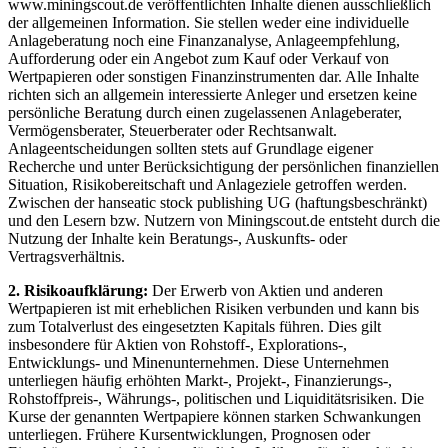
www.miningscout.de veröffentlichten Inhalte dienen ausschließlich
der allgemeinen Information. Sie stellen weder eine individuelle
Anlageberatung noch eine Finanzanalyse, Anlageempfehlung,
Aufforderung oder ein Angebot zum Kauf oder Verkauf von
Wertpapieren oder sonstigen Finanzinstrumenten dar. Alle Inhalte
richten sich an allgemein interessierte Anleger und ersetzen keine
persönliche Beratung durch einen zugelassenen Anlageberater,
Vermögensberater, Steuerberater oder Rechtsanwalt.
Anlageentscheidungen sollten stets auf Grundlage eigener
Recherche und unter Berücksichtigung der persönlichen finanziellen
Situation, Risikobereitschaft und Anlageziele getroffen werden.
Zwischen der hanseatic stock publishing UG (haftungsbeschränkt)
und den Lesern bzw. Nutzern von Miningscout.de entsteht durch die
Nutzung der Inhalte kein Beratungs-, Auskunfts- oder
Vertragsverhältnis.
2. Risikoaufklärung:
Der Erwerb von Aktien und anderen
Wertpapieren ist mit erheblichen Risiken verbunden und kann bis
zum Totalverlust des eingesetzten Kapitals führen. Dies gilt
insbesondere für Aktien von Rohstoff-, Explorations-,
Entwicklungs- und Minenunternehmen. Diese Unternehmen
unterliegen häufig erhöhten Markt-, Projekt-, Finanzierungs-,
Rohstoffpreis-, Währungs-, politischen und Liquiditätsrisiken. Die
Kurse der genannten Wertpapiere können starken Schwankungen
unterliegen. Frühere Kursentwicklungen, Prognosen oder