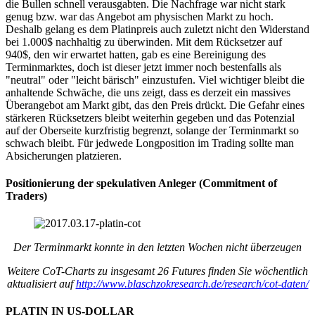
die Bullen schnell verausgabten. Die Nachfrage war nicht stark
genug bzw. war das Angebot am physischen Markt zu hoch.
Deshalb gelang es dem Platinpreis auch zuletzt nicht den Widerstand
bei 1.000$ nachhaltig zu überwinden. Mit dem Rücksetzer auf
940$, den wir erwartet hatten, gab es eine Bereinigung des
Terminmarktes, doch ist dieser jetzt immer noch bestenfalls als
"neutral" oder "leicht bärisch" einzustufen. Viel wichtiger bleibt die
anhaltende Schwäche, die uns zeigt, dass es derzeit ein massives
Überangebot am Markt gibt, das den Preis drückt. Die Gefahr eines
stärkeren Rücksetzers bleibt weiterhin gegeben und das Potenzial
auf der Oberseite kurzfristig begrenzt, solange der Terminmarkt so
schwach bleibt. Für jedwede Longposition im Trading sollte man
Absicherungen platzieren.
Positionierung der spekulativen Anleger (Commitment of
Traders)
Der Terminmarkt konnte in den letzten Wochen nicht überzeugen
Weitere CoT-Charts zu insgesamt 26 Futures finden Sie wöchentlich
aktualisiert auf
http://www.blaschzokresearch.de/research/cot-daten/
PLATIN IN US-DOLLAR