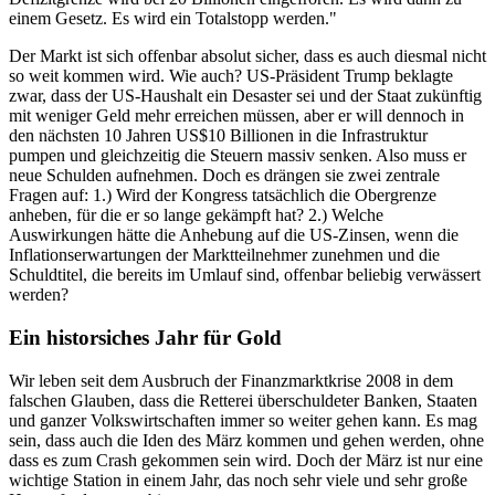
einem Gesetz. Es wird ein Totalstopp werden."
Der Markt ist sich offenbar absolut sicher, dass es auch diesmal nicht
so weit kommen wird. Wie auch? US-Präsident Trump beklagte
zwar, dass der US-Haushalt ein Desaster sei und der Staat zukünftig
mit weniger Geld mehr erreichen müssen, aber er will dennoch in
den nächsten 10 Jahren US$10 Billionen in die Infrastruktur
pumpen und gleichzeitig die Steuern massiv senken. Also muss er
neue Schulden aufnehmen. Doch es drängen sie zwei zentrale
Fragen auf: 1.) Wird der Kongress tatsächlich die Obergrenze
anheben, für die er so lange gekämpft hat? 2.) Welche
Auswirkungen hätte die Anhebung auf die US-Zinsen, wenn die
Inflationserwartungen der Marktteilnehmer zunehmen und die
Schuldtitel, die bereits im Umlauf sind, offenbar beliebig verwässert
werden?
Ein historsiches Jahr für Gold
Wir leben seit dem Ausbruch der Finanzmarktkrise 2008 in dem
falschen Glauben, dass die Retterei überschuldeter Banken, Staaten
und ganzer Volkswirtschaften immer so weiter gehen kann. Es mag
sein, dass auch die Iden des März kommen und gehen werden, ohne
dass es zum Crash gekommen sein wird. Doch der März ist nur eine
wichtige Station in einem Jahr, das noch sehr viele und sehr große