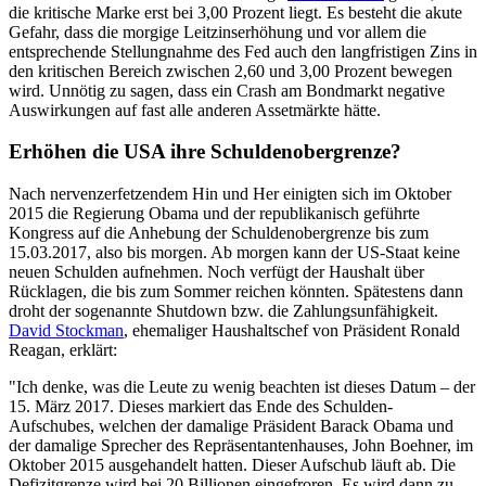
die kritische Marke erst bei 3,00 Prozent liegt. Es besteht die akute
Gefahr, dass die morgige Leitzinserhöhung und vor allem die
entsprechende Stellungnahme des Fed auch den langfristigen Zins in
den kritischen Bereich zwischen 2,60 und 3,00 Prozent bewegen
wird. Unnötig zu sagen, dass ein Crash am Bondmarkt negative
Auswirkungen auf fast alle anderen Assetmärkte hätte.
Erhöhen die USA ihre Schuldenobergrenze?
Nach nervenzerfetzendem Hin und Her einigten sich im Oktober
2015 die Regierung Obama und der republikanisch geführte
Kongress auf die Anhebung der Schuldenobergrenze bis zum
15.03.2017, also bis morgen. Ab morgen kann der US-Staat keine
neuen Schulden aufnehmen. Noch verfügt der Haushalt über
Rücklagen, die bis zum Sommer reichen könnten. Spätestens dann
droht der sogenannte Shutdown bzw. die Zahlungsunfähigkeit.
David Stockman
, ehemaliger Haushaltschef von Präsident Ronald
Reagan, erklärt:
"Ich denke, was die Leute zu wenig beachten ist dieses Datum – der
15. März 2017. Dieses markiert das Ende des Schulden-
Aufschubes, welchen der damalige Präsident Barack Obama und
der damalige Sprecher des Repräsentantenhauses, John Boehner, im
Oktober 2015 ausgehandelt hatten. Dieser Aufschub läuft ab. Die
Defizitgrenze wird bei 20 Billionen eingefroren. Es wird dann zu