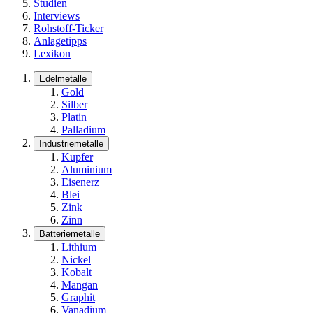
Studien
Interviews
Rohstoff-Ticker
Anlagetipps
Lexikon
Edelmetalle
Gold
Silber
Platin
Palladium
Industriemetalle
Kupfer
Aluminium
Eisenerz
Blei
Zink
Zinn
Batteriemetalle
Lithium
Nickel
Kobalt
Mangan
Graphit
Vanadium