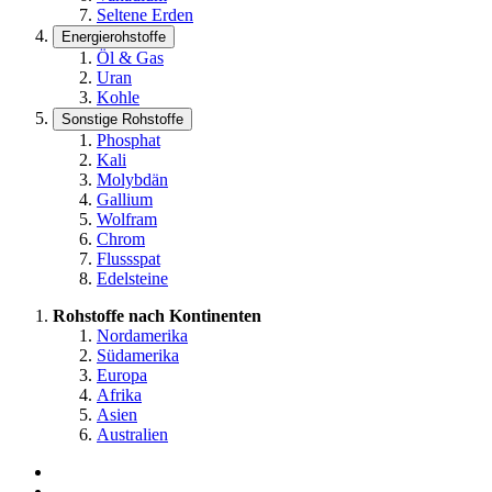
Seltene Erden
Energierohstoffe
Öl & Gas
Uran
Kohle
Sonstige Rohstoffe
Phosphat
Kali
Molybdän
Gallium
Wolfram
Chrom
Flussspat
Edelsteine
Rohstoffe nach Kontinenten
Nordamerika
Südamerika
Europa
Afrika
Asien
Australien