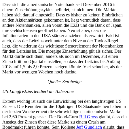
Dass sich die amerikanische Notenbank seit Dezember 2016 in
einem Zinserhöhungszyklus befindet, ist nicht neu. Die Märkte
haben sich darauf eingestellt. Dass es bisher zu keinen Einbrüchen
an den Aktienmärkten gekommen ist, liegt vermutlich daran, dass
andere Notenbanken, allen voran die EZB und die Bank of Japan,
ihre Geldschleusen geöffnet haben. Neu ist aber, dass die
Inflationsarten in den USA stärker anziehen als erwartet. Fakt ist
auch, dass der Leitzins weit unter dem Niveau der Taylor-Regel
liegt, die wiederum das wichtigste Steuerelement der Notenbanken
für den Leitzins ist. Die morgige Zinserhöhung gilt als sicher. Der
Markt dürfte sich dann, anders als noch im Dezember, auf einen
Zinsschritt pro Quartal einstellen, so dass der Leitzins bis Anfang
2018 auf 1,5 bis 2,0 Prozent steigen könnte. Viel schneller, als der
Markt vor wenigen Wochen noch dachte.
Quelle: Zerohedge
US-Langfristzins tendiert an Todeszone
Extrem wichtig ist auch die Entwicklung bei den langfristigen US-
Zinsen. Die Renditen für die 10jährigen US-Staatsanleihen haben in
der letzten Woche erneut die sehr wichtige charttechnische Marke
bei 2,60 Prozent getestet. Der Bond-Guru
Bill Gross
glaubt, dass ein
Anstieg der Zinsen über diese Marke zu einem Crash am
Bondmarkt führen könnte. Sein Kollege
Jeff Gundlach
glaubt, dass