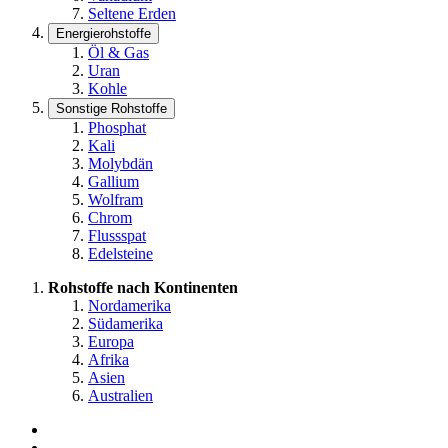
Seltene Erden
Energierohstoffe
Öl & Gas
Uran
Kohle
Sonstige Rohstoffe
Phosphat
Kali
Molybdän
Gallium
Wolfram
Chrom
Flussspat
Edelsteine
Rohstoffe nach Kontinenten
Nordamerika
Südamerika
Europa
Afrika
Asien
Australien