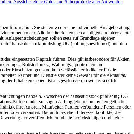
dien. Aussichtsreiche Gold- und Silberprojekte aller Art werden
inen Information. Sie stellen weder eine individuelle Anlageberatung
trumenten dar. Alle Inhalte richten sich an allgemein interessierte
t. Anlageentscheidungen sollten stets auf Grundlage eigener
hen der hanseatic stock publishing UG (haftungsbeschränkt) und den
des eingesetzten Kapitals führen. Dies gilt insbesondere für Aktien
zierungs-, Rohstoffpreis-, Währungs-, politischen und
der Einschätzungen sind kein verlässlicher Indikator für die
rbeiter, Partner und Dienstleister keine Gewähr für die Aktualität,
 der Inhalte entstehen, ist ausgeschlossen, soweit gesetzlich
fentlichungen handeln. Zwischen der hanseatic stock publishing UG
tions-Partnern oder sonstigen Auftraggebern kann ein entgeltlicher
hränkt), ihre Autoren, Mitarbeiter, Partner, verbundene Personen oder
ufen oder verkaufen. Dadurch bestehen Interessenkonflikte, die
Bewertung der veröffentlichten Inhalte berücksichtigen und keine
n oder zukunftsgerichtete Aussagen enthalten sind, beruhen diese auf