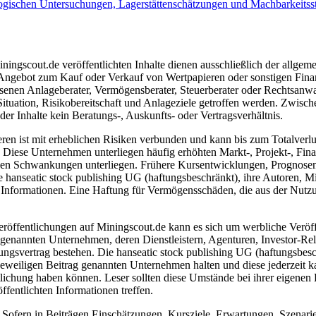
ogischen Untersuchungen, Lagerstättenschätzungen und Machbarkeitsstu
ngscout.de veröffentlichten Inhalte dienen ausschließlich der allgeme
gebot zum Kauf oder Verkauf von Wertpapieren oder sonstigen Finanzins
senen Anlageberater, Vermögensberater, Steuerberater oder Rechtsanwal
Situation, Risikobereitschaft und Anlageziele getroffen werden. Zwisc
r Inhalte kein Beratungs-, Auskunfts- oder Vertragsverhältnis.
 ist mit erheblichen Risiken verbunden und kann bis zum Totalverlust 
iese Unternehmen unterliegen häufig erhöhten Markt-, Projekt-, Finan
ken Schwankungen unterliegen. Frühere Kursentwicklungen, Prognosen o
hanseatic stock publishing UG (haftungsbeschränkt), ihre Autoren, Mita
n Informationen. Eine Haftung für Vermögensschäden, die aus der Nutzung
eröffentlichungen auf Miningscout.de kann es sich um werbliche Veröf
genannten Unternehmen, deren Dienstleistern, Agenturen, Investor-Rela
tungsvertrag bestehen. Die hanseatic stock publishing UG (haftungsbesc
eweiligen Beitrag genannten Unternehmen halten und diese jederzeit ka
tlichung haben können. Leser sollten diese Umstände bei ihrer eigenen 
fentlichten Informationen treffen.
Sofern in Beiträgen Einschätzungen, Kursziele, Erwartungen, Szenarie