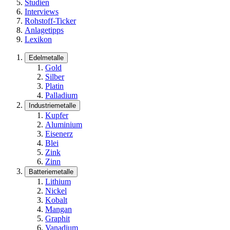
Studien
Interviews
Rohstoff-Ticker
Anlagetipps
Lexikon
Edelmetalle
Gold
Silber
Platin
Palladium
Industriemetalle
Kupfer
Aluminium
Eisenerz
Blei
Zink
Zinn
Batteriemetalle
Lithium
Nickel
Kobalt
Mangan
Graphit
Vanadium