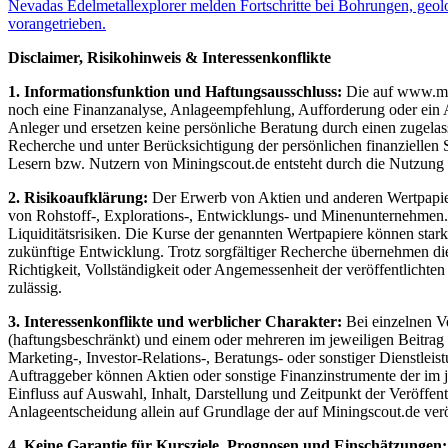
Nevadas Edelmetallexplorer melden Fortschritte bei Bohrungen, geol
vorangetrieben.
Disclaimer, Risikohinweis & Interessenkonflikte
1. Informationsfunktion und Haftungsausschluss:
Die auf www.mini
noch eine Finanzanalyse, Anlageempfehlung, Aufforderung oder ein An
Anleger und ersetzen keine persönliche Beratung durch einen zugelas
Recherche und unter Berücksichtigung der persönlichen finanziellen 
Lesern bzw. Nutzern von Miningscout.de entsteht durch die Nutzung de
2. Risikoaufklärung:
Der Erwerb von Aktien und anderen Wertpapieren
von Rohstoff-, Explorations-, Entwicklungs- und Minenunternehmen. D
Liquiditätsrisiken. Die Kurse der genannten Wertpapiere können star
zukünftige Entwicklung. Trotz sorgfältiger Recherche übernehmen die 
Richtigkeit, Vollständigkeit oder Angemessenheit der veröffentlichte
zulässig.
3. Interessenkonflikte und werblicher Charakter:
Bei einzelnen V
(haftungsbeschränkt) und einem oder mehreren im jeweiligen Beitrag 
Marketing-, Investor-Relations-, Beratungs- oder sonstiger Dienstleis
Auftraggeber können Aktien oder sonstige Finanzinstrumente der im j
Einfluss auf Auswahl, Inhalt, Darstellung und Zeitpunkt der Veröffen
Anlageentscheidung allein auf Grundlage der auf Miningscout.de veröf
4. Keine Garantie für Kursziele, Prognosen und Einschätzungen: