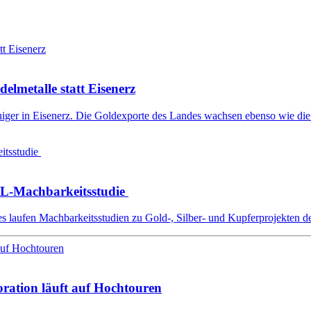
elmetalle statt Eisenerz
niger in Eisenerz. Die Goldexporte des Landes wachsen ebenso wie die 
XL-Machbarkeitsstudie
aufen Machbarkeitsstudien zu Gold-, Silber- und Kupferprojekten de
oration läuft auf Hochtouren