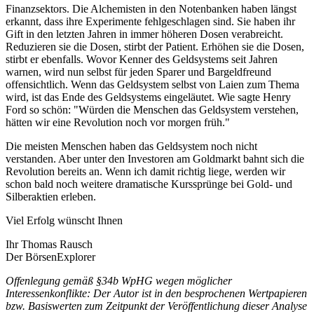
Finanzsektors. Die Alchemisten in den Notenbanken haben längst
erkannt, dass ihre Experimente fehlgeschlagen sind. Sie haben ihr
Gift in den letzten Jahren in immer höheren Dosen verabreicht.
Reduzieren sie die Dosen, stirbt der Patient. Erhöhen sie die Dosen,
stirbt er ebenfalls. Wovor Kenner des Geldsystems seit Jahren
warnen, wird nun selbst für jeden Sparer und Bargeldfreund
offensichtlich. Wenn das Geldsystem selbst von Laien zum Thema
wird, ist das Ende des Geldsystems eingeläutet. Wie sagte Henry
Ford so schön: "Würden die Menschen das Geldsystem verstehen,
hätten wir eine Revolution noch vor morgen früh."
Die meisten Menschen haben das Geldsystem noch nicht
verstanden. Aber unter den Investoren am Goldmarkt bahnt sich die
Revolution bereits an. Wenn ich damit richtig liege, werden wir
schon bald noch weitere dramatische Kurssprünge bei Gold- und
Silberaktien erleben.
Viel Erfolg wünscht Ihnen
Ihr Thomas Rausch
Der BörsenExplorer
Offenlegung gemäß §34b WpHG wegen möglicher
Interessenkonflikte: Der Autor ist in den besprochenen Wertpapieren
bzw. Basiswerten zum Zeitpunkt der Veröffentlichung dieser Analyse