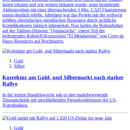
längst erkannt und wie gestern bekannt wurde, seine bestehende
Aktienposition mit einer überraschenden 3 Mio. CAD Finanzierung
erneut deutlich erhöht. Jahrelang war das Projekt mit der weltweit
größten oberirdischen metallischen Ressource durch rechtliche
Komplikationen faktisch lahmgelegt. Nun laufen die Bohrarbeiten
auf der Tailings-Deponie "Quiulacocha", einem Teil der
bedeutenden Rohstoff-Konzession "El Metalurgista" von Cerro de
Pasco Resources auf Hochtouren.
Gold
Silber
Korrektur am Gold- und Silbermarkt nach starker
Rallye
In der letzten Handelswoche gab es drei marktbewegende
Zinsentscheide mit anschließenden Pressekonferenzen der US-
Notenbanken.
Gold