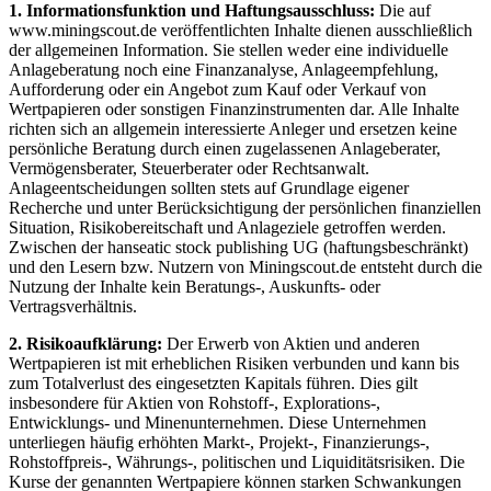
1. Informationsfunktion und Haftungsausschluss:
Die auf
www.miningscout.de veröffentlichten Inhalte dienen ausschließlich
der allgemeinen Information. Sie stellen weder eine individuelle
Anlageberatung noch eine Finanzanalyse, Anlageempfehlung,
Aufforderung oder ein Angebot zum Kauf oder Verkauf von
Wertpapieren oder sonstigen Finanzinstrumenten dar. Alle Inhalte
richten sich an allgemein interessierte Anleger und ersetzen keine
persönliche Beratung durch einen zugelassenen Anlageberater,
Vermögensberater, Steuerberater oder Rechtsanwalt.
Anlageentscheidungen sollten stets auf Grundlage eigener
Recherche und unter Berücksichtigung der persönlichen finanziellen
Situation, Risikobereitschaft und Anlageziele getroffen werden.
Zwischen der hanseatic stock publishing UG (haftungsbeschränkt)
und den Lesern bzw. Nutzern von Miningscout.de entsteht durch die
Nutzung der Inhalte kein Beratungs-, Auskunfts- oder
Vertragsverhältnis.
2. Risikoaufklärung:
Der Erwerb von Aktien und anderen
Wertpapieren ist mit erheblichen Risiken verbunden und kann bis
zum Totalverlust des eingesetzten Kapitals führen. Dies gilt
insbesondere für Aktien von Rohstoff-, Explorations-,
Entwicklungs- und Minenunternehmen. Diese Unternehmen
unterliegen häufig erhöhten Markt-, Projekt-, Finanzierungs-,
Rohstoffpreis-, Währungs-, politischen und Liquiditätsrisiken. Die
Kurse der genannten Wertpapiere können starken Schwankungen