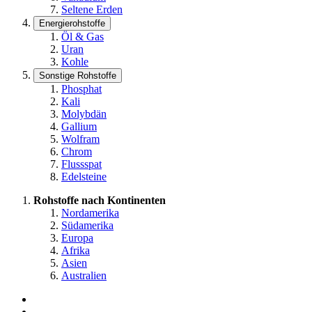
Seltene Erden
Energierohstoffe
Öl & Gas
Uran
Kohle
Sonstige Rohstoffe
Phosphat
Kali
Molybdän
Gallium
Wolfram
Chrom
Flussspat
Edelsteine
Rohstoffe nach Kontinenten
Nordamerika
Südamerika
Europa
Afrika
Asien
Australien