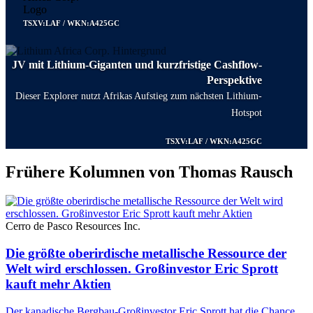
TSXV:LAF / WKN:A425GC
JV mit Lithium-Giganten und kurzfristige Cashflow-
Perspektive
Dieser Explorer nutzt Afrikas Aufstieg zum nächsten Lithium-
Hotspot
TSXV:LAF / WKN:A425GC
Frühere Kolumnen von Thomas Rausch
Cerro de Pasco Resources Inc.
Die größte oberirdische metallische Ressource der
Welt wird erschlossen. Großinvestor Eric Sprott
kauft mehr Aktien
Der kanadische Bergbau-Großinvestor Eric Sprott hat die Chance