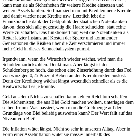
kann man sie als Sicherheiten für weitere Kredite einsetzen und
weitere Assets kaufen. So finanziert man mit Krediten neue Kredite
und damit wieder neue Kredite usw. Letztlich lebt die
Finanzbranche dank der Geldpolitik der staatlichen Notenbanken
davon, dass sich alle gegenseitig die Haare schneiden, statt echte
Werte zu schaffen. Das funktioniert nur, weil die Notenbanken als
Retter letzter Instanz auf Kosten der Sparer und kommender
Generationen die Risiken über die Zeit verschmieren und immer
mehr Geld in dieses Schneeballsystem pumpt.
Irgendwann, wenn die Wirtschaft wieder wächst, wird man die
Schulden zurückzahlen. Denkt man. Aber längst ist der
Schuldenberg so hoch, das schon eine Zinserhöhung durch das Fed
von winzigen 0,25 Prozent Beben an den Kreditmärkten auslöst.
Denn der Kreditberg wächst längst wesentlich schneller als es die
Realwirtschaft es je könnte.
Geld aus dem Nichts zu schaffen kann keinen Reichtum schaffen.
Die Alchemisten, die aus Blei Gold machen wollten, unterlagen dem
selben Irrtum. Was passiert, wenn man die Goldmenge auf der
Grundlage von Blei beliebig ausweiten kann? Der Wert fällt auf das
Niveau von Blei!
Die Inflation wütet längst. Nicht so sehr in unserem Alltag. Aber in
Form einer Assetinflation wütet sie massiv innerhalb des