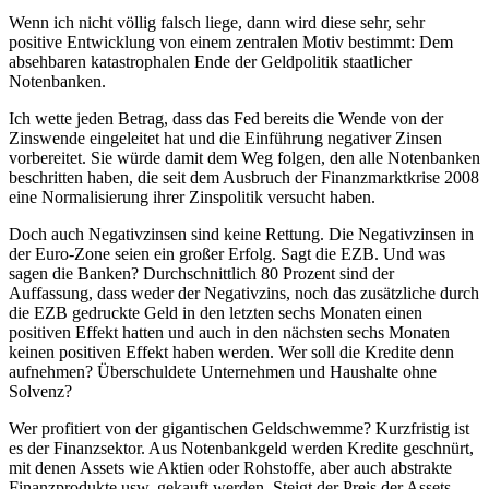
Wenn ich nicht völlig falsch liege, dann wird diese sehr, sehr
positive Entwicklung von einem zentralen Motiv bestimmt: Dem
absehbaren katastrophalen Ende der Geldpolitik staatlicher
Notenbanken.
Ich wette jeden Betrag, dass das Fed bereits die Wende von der
Zinswende eingeleitet hat und die Einführung negativer Zinsen
vorbereitet. Sie würde damit dem Weg folgen, den alle Notenbanken
beschritten haben, die seit dem Ausbruch der Finanzmarktkrise 2008
eine Normalisierung ihrer Zinspolitik versucht haben.
Doch auch Negativzinsen sind keine Rettung. Die Negativzinsen in
der Euro-Zone seien ein großer Erfolg. Sagt die EZB. Und was
sagen die Banken? Durchschnittlich 80 Prozent sind der
Auffassung, dass weder der Negativzins, noch das zusätzliche durch
die EZB gedruckte Geld in den letzten sechs Monaten einen
positiven Effekt hatten und auch in den nächsten sechs Monaten
keinen positiven Effekt haben werden. Wer soll die Kredite denn
aufnehmen? Überschuldete Unternehmen und Haushalte ohne
Solvenz?
Wer profitiert von der gigantischen Geldschwemme? Kurzfristig ist
es der Finanzsektor. Aus Notenbankgeld werden Kredite geschnürt,
mit denen Assets wie Aktien oder Rohstoffe, aber auch abstrakte
Finanzprodukte usw. gekauft werden. Steigt der Preis der Assets,