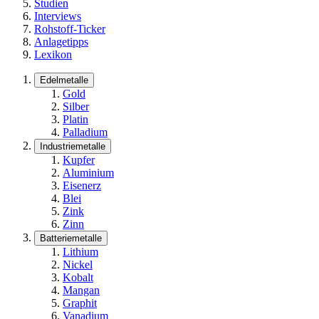
Studien
Interviews
Rohstoff-Ticker
Anlagetipps
Lexikon
Edelmetalle
Gold
Silber
Platin
Palladium
Industriemetalle
Kupfer
Aluminium
Eisenerz
Blei
Zink
Zinn
Batteriemetalle
Lithium
Nickel
Kobalt
Mangan
Graphit
Vanadium