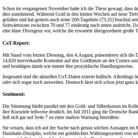
Schon im vergangenen November hatte ich die These gewagt, dass der
dies zunehmend. Während Gold in den letzten Wochen auf neue Tiefs ge
gefallen und hat gestern auch seine 200-Tagelinie (73,31) brachial un
Seitwärtszone zwischen 70 und 77 eindeutig nach unten ausbricht. Daz
eine klare Divergenz vor, welche die erwartete übergeordnete große 
CoT-Report:
Mit Stand vom letzten Dienstag, den 4.August, präsentieren sich die
14.820 leerverkaufte Kontrakte auf den Goldfuture an der Comex und
und bestätigen damit wie immer ihre prozyklische Handlungsweise.
Insgesamt sind die aktuellen CoT-Daten extrem bullisch. Allerdings
oder sich sogar noch ausweiten. Dennoch lässt sich schon jetzt ganz
Sentiment:
Die Stimmung bleibt parallel mit den Gold- und Silberkursen im Kell
ihre Kursziele teilweise deutlich. Im Juli 2011 ging die Deutsche Ba
ließ sich gar auf Seite 7 zu einer starken Warnung hinreißen:
Sie wissen, dass ich auf der Suche nach genau solchen Aussagen im Ma
Haushalts-Disziplin, welche ein golddecktes Währungssystem von sei