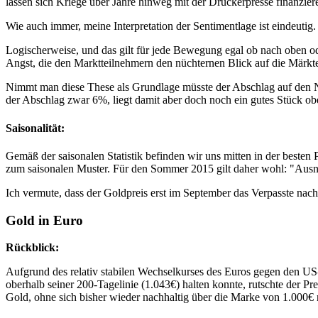
lassen sich Kriege über Jahre hinweg mit der Druckerpresse finanzier
Wie auch immer, meine Interpretation der Sentimentlage ist eindeutig
Logischerweise, und das gilt für jede Bewegung egal ob nach oben ode
Angst, die den Marktteilnehmern den nüchternen Blick auf die Märkte 
Nimmt man diese These als Grundlage müsste der Abschlag auf den Net
der Abschlag zwar 6%, liegt damit aber doch noch ein gutes Stück ob
Saisonalität:
Gemäß der saisonalen Statistik befinden wir uns mitten in der besten 
zum saisonalen Muster. Für den Sommer 2015 gilt daher wohl: "Ausn
Ich vermute, dass der Goldpreis erst im September das Verpasste nac
Gold in Euro
Rückblick:
Aufgrund des relativ stabilen Wechselkurses des Euros gegen den US-
oberhalb seiner 200-Tagelinie (1.043€) halten konnte, rutschte der Pre
Gold, ohne sich bisher wieder nachhaltig über die Marke von 1.000€