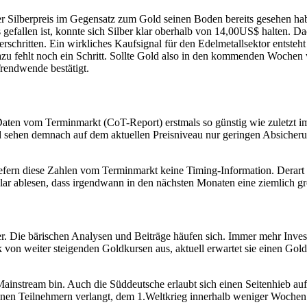
 Silberpreis im Gegensatz zum Gold seinen Boden bereits gesehen habe
fallen ist, konnte sich Silber klar oberhalb von 14,00US$ halten. Dad
terschritten. Ein wirkliches Kaufsignal für den Edelmetallsektor entsteh
u fehlt noch ein Schritt. Sollte Gold also in den kommenden Wochen we
Trendwende bestätigt.
 Daten vom Terminmarkt (CoT-Report) erstmals so günstig wie zuletzt i
 sehen demnach auf dem aktuellen Preisniveau nur geringen Absicherung
 liefern diese Zahlen vom Terminmarkt keine Timing-Information. Dera
 klar ablesen, dass irgendwann in den nächsten Monaten eine ziemlich
er. Die bärischen Analysen und Beiträge häufen sich. Immer mehr Inve
nk von weiter steigenden Goldkursen aus, aktuell erwartet sie einen Go
instream bin. Auch die Süddeutsche erlaubt sich einen Seitenhieb auf 
nen Teilnehmern verlangt, dem 1.Weltkrieg innerhalb weniger Wochen 