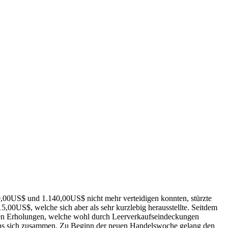
130,00US$ und 1.140,00US$ nicht mehr verteidigen konnten, stürzte
00US$, welche sich aber als sehr kurzlebig herausstellte. Seitdem
zen Erholungen, welche wohl durch Leerverkaufseindeckungen
 ins sich zusammen. Zu Beginn der neuen Handelswoche gelang den