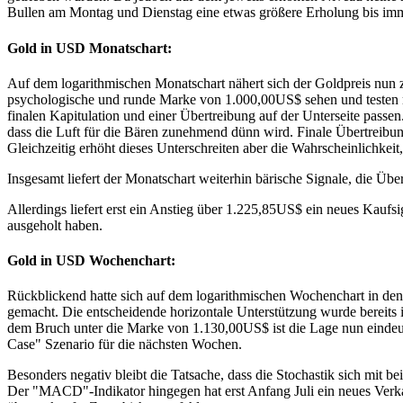
Bullen am Montag und Dienstag eine etwas größere Erholung bis imme
Gold in USD Monatschart:
Auf dem logarithmischen Monatschart nähert sich der Goldpreis nun 
psychologische und runde Marke von 1.000,00US$ sehen und testen mö
finalen Kapitulation und einer Übertreibung auf der Unterseite passe
dass die Luft für die Bären zunehmend dünn wird. Finale Übertreibung
Gleichzeitig erhöht dieses Unterschreiten aber die Wahrscheinlichke
Insgesamt liefert der Monatschart weiterhin bärische Signale, die Üb
Allerdings liefert erst ein Anstieg über 1.225,85US$ ein neues Kau
ausgeholt haben.
Gold in USD Wochenchart:
Rückblickend hatte sich auf dem logarithmischen Wochenchart in den l
gemacht. Die entscheidende horizontale Unterstützung wurde bereits 
dem Bruch unter die Marke von 1.130,00US$ ist die Lage nun eindeut
Case" Szenario für die nächsten Wochen.
Besonders negativ bleibt die Tatsache, dass die Stochastik sich mit 
Der "MACD"-Indikator hingegen hat erst Anfang Juli ein neues Verkaufs