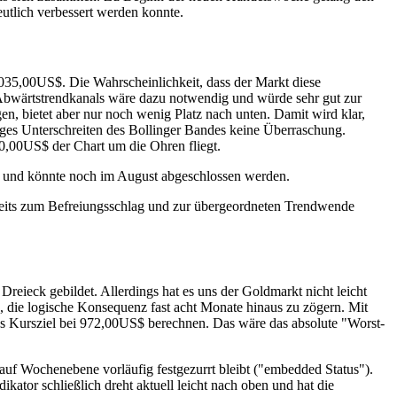
utlich verbessert werden konnte.
035,00US$. Die Wahrscheinlichkeit, dass der Markt diese
 Abwärtstrendkanals wäre dazu notwendig und würde sehr gut zur
en, bietet aber nur noch wenig Platz nach unten. Damit wird klar,
tiges Unterschreiten des Bollinger Bandes keine Überraschung.
00,00US$ der Chart um die Ohren fliegt.
ern und könnte noch im August abgeschlossen werden.
ereits zum Befreiungsschlag und zur übergeordneten Trendwende
reieck gebildet. Allerdings hat es uns der Goldmarkt nicht leicht
, die logische Konsequenz fast acht Monate hinaus zu zögern. Mit
es Kursziel bei 972,00US$ berechnen. Das wäre das absolute "Worst-
 auf Wochenebene vorläufig festgezurrt bleibt ("embedded Status").
kator schließlich dreht aktuell leicht nach oben und hat die