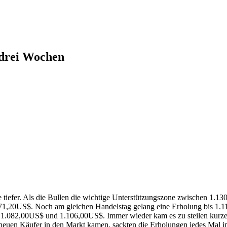
 drei Wochen
ge tiefer. Als die Bullen die wichtige Unterstützungszone zwischen 1.
,20US$. Noch am gleichen Handelstag gelang eine Erholung bis 1.115,
en 1.082,00US$ und 1.106,00US$. Immer wieder kam es zu steilen kur
 neuen Käufer in den Markt kamen, sackten die Erholungen jedes Mal