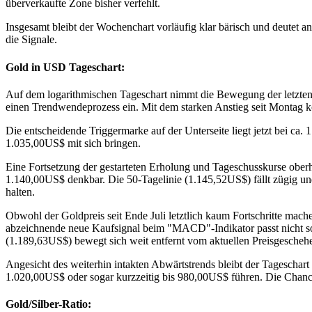
überverkaufte Zone bisher verfehlt.
Insgesamt bleibt der Wochenchart vorläufig klar bärisch und deutet
die Signale.
Gold in USD Tageschart:
Auf dem logarithmischen Tageschart nimmt die Bewegung der letzten d
einen Trendwendeprozess ein. Mit dem starken Anstieg seit Montag kön
Die entscheidende Triggermarke auf der Unterseite liegt jetzt bei ca.
1.035,00US$ mit sich bringen.
Eine Fortsetzung der gestarteten Erholung und Tageschusskurse obe
1.140,00US$ denkbar. Die 50-Tagelinie (1.145,52US$) fällt zügig un
halten.
Obwohl der Goldpreis seit Ende Juli letztlich kaum Fortschritte mach
abzeichnende neue Kaufsignal beim "MACD"-Indikator passt nicht so 
(1.189,63US$) bewegt sich weit entfernt vom aktuellen Preisgeschehen
Angesicht des weiterhin intakten Abwärtstrends bleibt der Tageschar
1.020,00US$ oder sogar kurzzeitig bis 980,00US$ führen. Die Chance
Gold/Silber-Ratio: