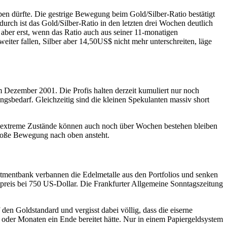
n dürfte. Die gestrige Bewegung beim Gold/Silber-Ratio bestätigt
urch ist das Gold/Silber-Ratio in den letzten drei Wochen deutlich
t aber erst, wenn das Ratio auch aus seiner 11-monatigen
iter fallen, Silber aber 14,50US$ nicht mehr unterschreiten, läge
m Dezember 2001. Die Profis halten derzeit kumuliert nur noch
sbedarf. Gleichzeitig sind die kleinen Spekulanten massiv short
rt extreme Zustände können auch noch über Wochen bestehen bleiben
 große Bewegung nach oben ansteht.
stmentbank verbannen die Edelmetalle aus den Portfolios und senken
ldpreis bei 750 US-Dollar. Die Frankfurter Allgemeine Sonntagszeitung
den Goldstandard und vergisst dabei völlig, dass die eiserne
oder Monaten ein Ende bereitet hätte. Nur in einem Papiergeldsystem