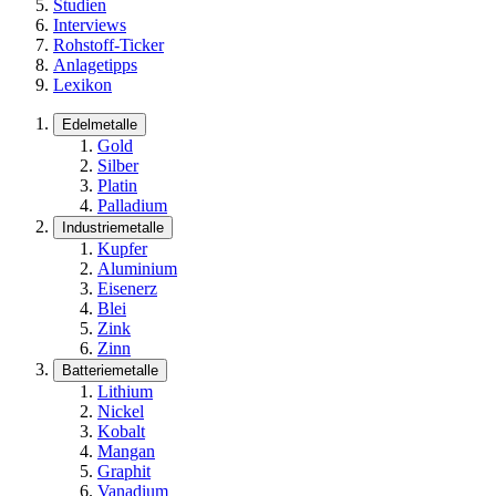
Studien
Interviews
Rohstoff-Ticker
Anlagetipps
Lexikon
Edelmetalle
Gold
Silber
Platin
Palladium
Industriemetalle
Kupfer
Aluminium
Eisenerz
Blei
Zink
Zinn
Batteriemetalle
Lithium
Nickel
Kobalt
Mangan
Graphit
Vanadium