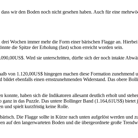
 an dass wir den Boden noch nicht gesehen haben. Auch für eine mehrw
rei Wochen immer mehr die Form einer bärischen Flagge an. Hierbei han
nte die Spitze der Erholung (fast) schon erreicht worden sein.
 1.090,00US$. Wird sie unterschritten, dürfte sich der noch intakte Abw
rhalb von 1.120,00US$ hingegen machen diese Formation zunehmend unwa
d bildet ebenfalls einen ernstzunehmenden Widerstand. Das obere Bolli
en konnte, haben sich die Indikatoren allesamt deutlich erholt und ste
ganz in das Puzzle. Das untere Bollinger Band (1.164,61US$) bietet j
 und spielt kurzfristig keine Rolle.
t bärisch. Die Flagge sollte in Kürze nach unten aufgelöst werden und
n auf den langerwarteten Boden und die übergeordnete große Trendwen