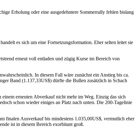
öchige Erholung oder eine ausgedehntere Sommerrally fehlen bislang
delt es sich um eine Fortsetzungsformation. Eher selten leitet sie
ärtstrend erneut voll entladen und zügig Kurse im Bereich von
hrscheinlich. In diesem Fall wäre zunächst ein Anstieg bis ca.
nger Band (1.137,33US$) dürfte die Bullen zusätzlich in Schach
hen einem erneuten Abverkauf nicht mehr im Weg. Einzig das sich
edoch schon wieder einiges an Platz nach unten. Die 200-Tagelinie
 zum finalen Ausverkauf bis mindestens 1.035,00US$, vermutlich eher
de ist in diesem Bereich exorbitant groß.