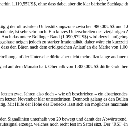
rhin 1.119,55US$, ohne dass dabei aber die klar bärische Sachlage de
zügig der ultrastarken Unterstützungszone zwischen 980,00US$ und 1.
chte, ist sehr sehr hoch. Ein kurzes Unterschreiten des vierjährigen
n. Auch das untere Bollinger Band (1.090,87US$) wird derzeit aufgebog
sphase neigen jedoch zu starker Irrationalität, daher wäre ein kurzzei
it, dass den Bären nach dem erfolgreichen Anlauf an die Marke von 1.0
ertreibung auf der Unterseite dürfte aber nicht mehr allzu lange andau
fsignal auf dem Monatschart. Oberhalb von 1.300,00US$ dürfte Gold b
etzten zwei Jahren also doch – wie oft beschrieben – ein absteigendes D
im letzten November klar unterschritten. Dennoch gelang es den Bullen
ig. Mit Hilfe der Höhe des Dreiecks lässt sich ein mögliches maximal
beiden Signallinien unterhalb von 20 bewegt und damit der Abwärtstrend
signal erzeugt, welches noch recht fest im Sattel sitzt. Der "RSI"-Indi