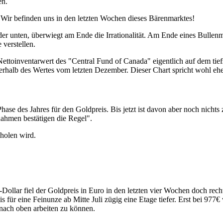
en.
. Wir befinden uns in den letzten Wochen dieses Bärenmarktes!
r unten, überwiegt am Ende die Irrationalität. Am Ende eines Bullenmar
verstellen.
toinventarwert des "Central Fund of Canada" eigentlich auf dem tiefs
erhalb des Wertes vom letzten Dezember. Dieser Chart spricht wohl ehe
Phase des Jahres für den Goldpreis. Bis jetzt ist davon aber noch nicht
ahmen bestätigen die Regel".
hholen wird.
Dollar fiel der Goldpreis in Euro in den letzten vier Wochen doch re
is für eine Feinunze ab Mitte Juli zügig eine Etage tiefer. Erst bei 97
 nach oben arbeiten zu können.