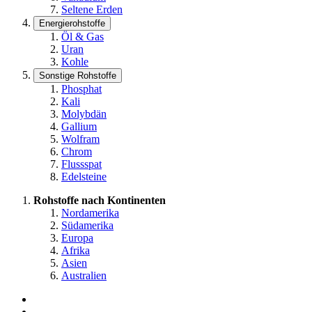
Seltene Erden
Energierohstoffe
Öl & Gas
Uran
Kohle
Sonstige Rohstoffe
Phosphat
Kali
Molybdän
Gallium
Wolfram
Chrom
Flussspat
Edelsteine
Rohstoffe nach Kontinenten
Nordamerika
Südamerika
Europa
Afrika
Asien
Australien