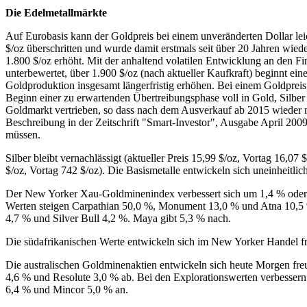
Die Edelmetallmärkte
Auf Eurobasis kann der Goldpreis bei einem unveränderten Dollar lei
$/oz überschritten und wurde damit erstmals seit über 20 Jahren wiede
1.800 $/oz erhöht. Mit der anhaltend volatilen Entwicklung an den Fi
unterbewertet, über 1.900 $/oz (nach aktueller Kaufkraft) beginnt e
Goldproduktion insgesamt längerfristig erhöhen. Bei einem Goldpreis 
Beginn einer zu erwartenden Übertreibungsphase voll in Gold, Silber
Goldmarkt vertrieben, so dass nach dem Ausverkauf ab 2015 wieder m
Beschreibung in der Zeitschrift "Smart-Investor", Ausgabe April 200
müssen.
Silber bleibt vernachlässigt (aktueller Preis 15,99 $/oz, Vortag 16,07 $
$/oz, Vortag 742 $/oz). Die Basismetalle entwickeln sich uneinheitlich
Der New Yorker Xau-Goldminenindex verbessert sich um 1,4 % oder 0
Werten steigen Carpathian 50,0 %, Monument 13,0 % und Atna 10,5 %
4,7 % und Silver Bull 4,2 %. Maya gibt 5,3 % nach.
Die südafrikanischen Werte entwickeln sich im New Yorker Handel f
Die australischen Goldminenaktien entwickeln sich heute Morgen fre
4,6 % und Resolute 3,0 % ab. Bei den Explorationswerten verbessern
6,4 % und Mincor 5,0 % an.