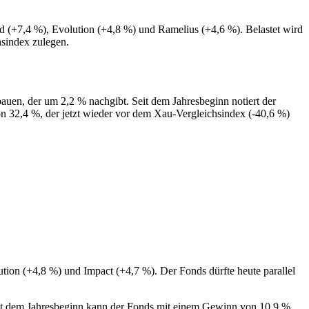
 (+7,4 %), Evolution (+4,8 %) und Ramelius (+4,6 %). Belastet wird
hsindex zulegen.
uen, der um 2,2 % nachgibt. Seit dem Jahresbeginn notiert der
n 32,4 %, der jetzt wieder vor dem Xau-Vergleichsindex (-40,6 %)
tion (+4,8 %) und Impact (+4,7 %). Der Fonds dürfte heute parallel
Seit dem Jahresbeginn kann der Fonds mit einem Gewinn von 10,9 %