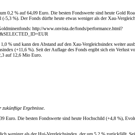
 um 0,2 % auf 64,09 Euro. Die besten Fondswerte sind heute Gold Road
(-5,3 %). Der Fonds dürfte heute etwas weniger als der Xau-Vergleic
 Goldminenfonds: http://www.onvista.de/fonds/performance.html?
&SELECTED_ID=EUR
1,0 % und kann den Abstand auf den Xau-Vergleichsindex weiter ausba
ndex (+11,6 %). Seit der Auflage des Fonds ergibt sich ein Verlust vo
2,3 auf 12,6 Mio Euro.
r zukünftige Ergebnisse.
,39 Euro. Die besten Fondswerte sind heute Hochschild (+4,8 %), Evolu
lich weniger als der Hui-Vergleichsindex, der um 5,2 % zurückfällt. 