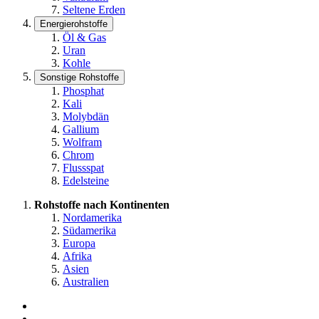
Seltene Erden
Energierohstoffe
Öl & Gas
Uran
Kohle
Sonstige Rohstoffe
Phosphat
Kali
Molybdän
Gallium
Wolfram
Chrom
Flussspat
Edelsteine
Rohstoffe nach Kontinenten
Nordamerika
Südamerika
Europa
Afrika
Asien
Australien