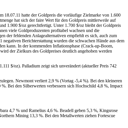
Am 18.07.11 hatte der Goldpreis die vorläufige Zielmarke von 1.600
menge hat sich der faire Wert für den Goldpreis mittlerweile auf
nd 1.900 $/oz gerechtfertigt. Unter 1.700 $/oz bleibt der Goldpreis
önnen viele Goldproduzenten profitabel wachsen und die
gen der fehlenden Anlagealternativen empfiehlt es sich, auch zum
2011 negativen Berichterstattung wurden die schwachen Hände aus dem
erden kann. In der kommenden Inflationsphase (Crack-up-Boom,
) wird der Zielkurs des Goldpreises deutlich angehoben werden
g 1.111 $/oz). Palladium zeigt sich unverändert (aktueller Preis 742
legen. Newmont verliert 2,9 % (Vortag -5,4 %). Bei den kleineren
%. Bei den Silberwerten verbessern sich Hochschild 4,8 %, Impact
arbara 4,7 % und Ramelius 4,6 %. Beadell geben 5,3 %, Kingsrose
Northern Mining 13,3 %. Bei den Metallwerten ziehen Fortescue