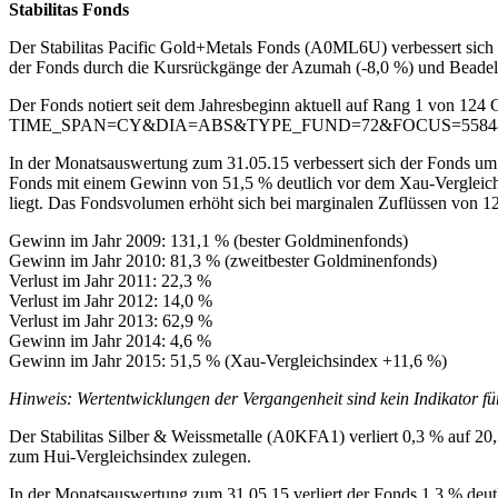
Stabilitas Fonds
Der Stabilitas Pacific Gold+Metals Fonds (A0ML6U) verbessert sich
der Fonds durch die Kursrückgänge der Azumah (-8,0 %) und Beadell 
Der Fonds notiert seit dem Jahresbeginn aktuell auf Rang 1 von 124
TIME_SPAN=CY&DIA=ABS&TYPE_FUND=72&FOCUS=5584
In der Monatsauswertung zum 31.05.15 verbessert sich der Fonds um 
Fonds mit einem Gewinn von 51,5 % deutlich vor dem Xau-Vergleichsi
liegt. Das Fondsvolumen erhöht sich bei marginalen Zuflüssen von 1
Gewinn im Jahr 2009: 131,1 % (bester Goldminenfonds)
Gewinn im Jahr 2010: 81,3 % (zweitbester Goldminenfonds)
Verlust im Jahr 2011: 22,3 %
Verlust im Jahr 2012: 14,0 %
Verlust im Jahr 2013: 62,9 %
Gewinn im Jahr 2014: 4,6 %
Gewinn im Jahr 2015: 51,5 % (Xau-Vergleichsindex +11,6 %)
Hinweis: Wertentwicklungen der Vergangenheit sind kein Indikator fü
Der Stabilitas Silber & Weissmetalle (A0KFA1) verliert 0,3 % auf 20
zum Hui-Vergleichsindex zulegen.
In der Monatsauswertung zum 31.05.15 verliert der Fonds 1,3 % deut