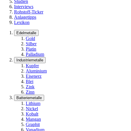
Studien
Interviews
Rohstoff-Ticker
Anlagetipps
Lexikon
Edelmetalle
Gold
Silber
Platin
Palladium
Industriemetalle
Kupfer
Aluminium
Eisenerz
Blei
Zink
Zinn
Batteriemetalle
Lithium
Nickel
Kobalt
Mangan
Graphit
Vanadium