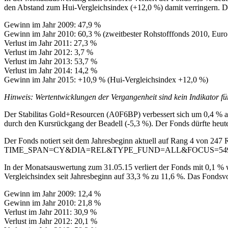
den Abstand zum Hui-Vergleichsindex (+12,0 %) damit verringern. Da
Gewinn im Jahr 2009: 47,9 %
Gewinn im Jahr 2010: 60,3 % (zweitbester Rohstofffonds 2010, Eur
Verlust im Jahr 2011: 27,3 %
Verlust im Jahr 2012: 3,7 %
Verlust im Jahr 2013: 53,7 %
Verlust im Jahr 2014: 14,2 %
Gewinn im Jahr 2015: +10,9 % (Hui-Vergleichsindex +12,0 %)
Hinweis: Wertentwicklungen der Vergangenheit sind kein Indikator fü
Der Stabilitas Gold+Resourcen (A0F6BP) verbessert sich um 0,4 % a
durch den Kursrückgang der Beadell (-5,3 %). Der Fonds dürfte heut
Der Fonds notiert seit dem Jahresbeginn aktuell auf Rang 4 von 247 
TIME_SPAN=CY&DIA=REL&TYPE_FUND=ALL&FOCUS=54
In der Monatsauswertung zum 31.05.15 verliert der Fonds mit 0,1 %
Vergleichsindex seit Jahresbeginn auf 33,3 % zu 11,6 %. Das Fondsv
Gewinn im Jahr 2009: 12,4 %
Gewinn im Jahr 2010: 21,8 %
Verlust im Jahr 2011: 30,9 %
Verlust im Jahr 2012: 20,1 %