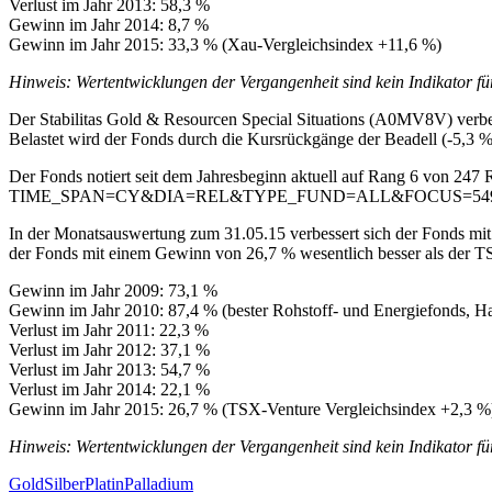
Verlust im Jahr 2013: 58,3 %
Gewinn im Jahr 2014: 8,7 %
Gewinn im Jahr 2015: 33,3 % (Xau-Vergleichsindex +11,6 %)
Hinweis: Wertentwicklungen der Vergangenheit sind kein Indikator fü
Der Stabilitas Gold & Resourcen Special Situations (A0MV8V) verbe
Belastet wird der Fonds durch die Kursrückgänge der Beadell (-5,3 %
Der Fonds notiert seit dem Jahresbeginn aktuell auf Rang 6 von 247 
TIME_SPAN=CY&DIA=REL&TYPE_FUND=ALL&FOCUS=54
In der Monatsauswertung zum 31.05.15 verbessert sich der Fonds mit 
der Fonds mit einem Gewinn von 26,7 % wesentlich besser als der T
Gewinn im Jahr 2009: 73,1 %
Gewinn im Jahr 2010: 87,4 % (bester Rohstoff- und Energiefonds, Ha
Verlust im Jahr 2011: 22,3 %
Verlust im Jahr 2012: 37,1 %
Verlust im Jahr 2013: 54,7 %
Verlust im Jahr 2014: 22,1 %
Gewinn im Jahr 2015: 26,7 % (TSX-Venture Vergleichsindex +2,3 %
Hinweis: Wertentwicklungen der Vergangenheit sind kein Indikator fü
Gold
Silber
Platin
Palladium