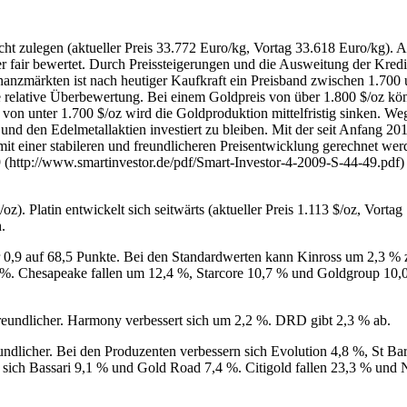
cht zulegen (aktueller Preis 33.772 Euro/kg, Vortag 33.618 Euro/kg). 
r fair bewertet. Durch Preissteigerungen und die Ausweitung der Kredit
nanzmärkten ist nach heutiger Kaufkraft ein Preisband zwischen 1.700 u
ine relative Überbewertung. Bei einem Goldpreis von über 1.800 $/oz k
von unter 1.700 $/oz wird die Goldproduktion mittelfristig sinken. We
 und den Edelmetallaktien investiert zu bleiben. Mit der seit Anfang 
it einer stabileren und freundlicheren Preisentwicklung gerechnet w
9 (http://www.smartinvestor.de/pdf/Smart-Investor-4-2009-S-44-49.pdf
/oz). Platin entwickelt sich seitwärts (aktueller Preis 1.113 $/oz, Vorta
.
,9 auf 68,5 Punkte. Bei den Standardwerten kann Kinross um 2,3 % zu
. Chesapeake fallen um 12,4 %, Starcore 10,7 % und Goldgroup 10,0 
reundlicher. Harmony verbessert sich um 2,2 %. DRD gibt 2,3 % ab.
undlicher. Bei den Produzenten verbessern sich Evolution 4,8 %, St B
 sich Bassari 9,1 % und Gold Road 7,4 %. Citigold fallen 23,3 % und 