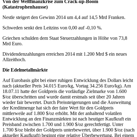
Von der Weltfinanzkrise zum Crack-up-Boom
(Katastrophenhausse)
Nestle steigert den Gewinn 2014 um 4,4 auf 14,5 Mrd Franken.
Schweden senkt den Leitzins von 0,00 auf -0,10 %.
Griechen schulden dem Staat Steuerzahlungen in Höhe von 73,8
Mrd Euro.
Dividendenzahlungen erreichen 2014 mit 1.200 Mrd $ ein neues
Allzeithoch.
Die Edelmetallmärkte
Auf Eurobasis gibt bei einer ruhigen Entwicklung des Dollars leicht
nach (aktueller Preis 34.015 Euro/kg, Vortag 34.256 Euro/kg). Am
18.07.11 hatte der Goldpreis die vorläufige Zielmarke von 1.600
$/oz überschritten und wurde damit erstmals seit über 20 Jahren
wieder fair bewertet. Durch Preissteigerungen und die Ausweitung
der Kreditmenge hat sich der faire Wert für den Goldpreis
mittlerweile auf 1.800 $/oz erhöht. Mit der anhaltend volatilen
Entwicklung an den Finanzmärkten ist nach heutiger Kaufkraft ein
Preisband zwischen 1.700 und 1.900 $/oz gerechtfertigt. Unter
1.700 $/oz bleibt der Goldpreis unterbewertet, über 1.900 $/oz (nach
aktueller Kaufkraft) beginnt eine relative Überbewertung. Bei einem