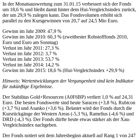
In der Monatsauswertung zum 31.01.15 verbessert sich der Fonds
um 18,6 % und bleibt damit hinter dem Hui-Vergleichsindex zurück,
der um 29,9 % zulegen kann. Das Fondsvolumen erhöht sich
parallel zu den Kursgewinnen von 20,7 auf 24,5 Mio Euro.
Gewinn im Jahr 2009: 47,9 %
Gewinn im Jahr 2010: 60,3 % (zweitbester Rohstofffonds 2010,
Euro und Euro am Sonntag)
Verlust im Jahr 2011: 27,3 %
Verlust im Jahr 2012: 3,7 %
Verlust im Jahr 2013: 53,7 %
Verlust im Jahr 2014: 14,2 %
Gewinn im Jahr 2015: 18,6 % (Hui-Vergleichsindex +29,9 %)
Hinweis: Wertentwicklungen der Vergangenheit sind kein Indikator
für zukünftige Ergebnisse.
Der Stabilitas Gold+Resourcen (A0F6BP) verliert 1,0 % auf 24,31
Euro. Die besten Fondswerte sind heute Saracen (+3,8 %), Rubicon
(+3,7 %) und Asanko (+3,6 %). Belastet wird der Fonds durch die
Kursrückgänge der Western Areas (-5,3 %), Ramelius (-4,6 %) und
DRD (-4,3 %). Der Fonds dürfte heute etwas stärker als der Xau-
Vergleichsindex nachgeben.
Der Fonds notiert seit dem Jahresbeginn aktuell auf Rang 1 von 247