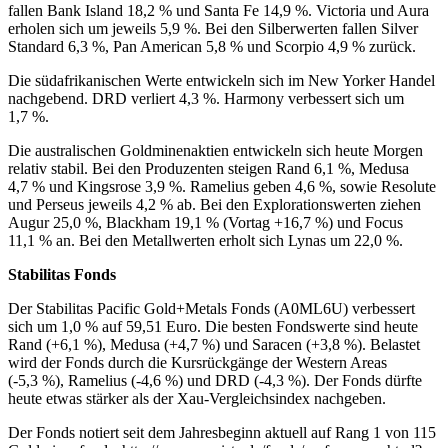
fallen Bank Island 18,2 % und Santa Fe 14,9 %. Victoria und Aura
erholen sich um jeweils 5,9 %. Bei den Silberwerten fallen Silver
Standard 6,3 %, Pan American 5,8 % und Scorpio 4,9 % zurück.
Die südafrikanischen Werte entwickeln sich im New Yorker Handel
nachgebend. DRD verliert 4,3 %. Harmony verbessert sich um
1,7 %.
Die australischen Goldminenaktien entwickeln sich heute Morgen
relativ stabil. Bei den Produzenten steigen Rand 6,1 %, Medusa
4,7 % und Kingsrose 3,9 %. Ramelius geben 4,6 %, sowie Resolute
und Perseus jeweils 4,2 % ab. Bei den Explorationswerten ziehen
Augur 25,0 %, Blackham 19,1 % (Vortag +16,7 %) und Focus
11,1 % an. Bei den Metallwerten erholt sich Lynas um 22,0 %.
Stabilitas Fonds
Der Stabilitas Pacific Gold+Metals Fonds (A0ML6U) verbessert
sich um 1,0 % auf 59,51 Euro. Die besten Fondswerte sind heute
Rand (+6,1 %), Medusa (+4,7 %) und Saracen (+3,8 %). Belastet
wird der Fonds durch die Kursrückgänge der Western Areas
(-5,3 %), Ramelius (-4,6 %) und DRD (-4,3 %). Der Fonds dürfte
heute etwas stärker als der Xau-Vergleichsindex nachgeben.
Der Fonds notiert seit dem Jahresbeginn aktuell auf Rang 1 von 115