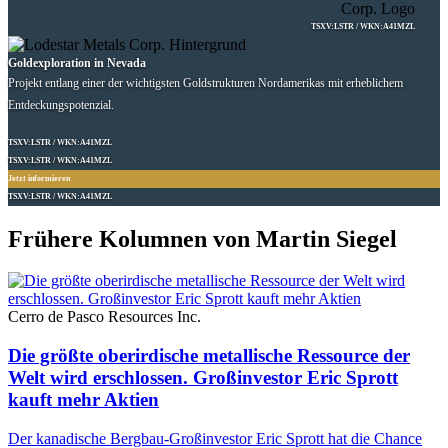
TSXV:LSTR / WKN:A41MZL
Goldexploration in Nevada
Projekt entlang einer der wichtigsten Goldstrukturen Nordamerikas mit erheblichem
Entdeckungspotenzial.
TSXV:LSTR / WKN:A41MZL
TSXV:LSTR / WKN:A41MZL
Jetzt informieren
TSXV:LSTR / WKN:A41MZL
Frühere Kolumnen von Martin Siegel
Cerro de Pasco Resources Inc.
Die größte oberirdische metallische Ressource der
Welt wird erschlossen. Großinvestor Eric Sprott
kauft mehr Aktien
Der kanadische Bergbau-Großinvestor Eric Sprott hat die Chance