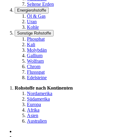
Seltene Erden
Energierohstoffe
Öl & Gas
Uran
Kohle
Sonstige Rohstoffe
Phosphat
Kali
Molybdän
Gallium
Wolfram
Chrom
Flussspat
Edelsteine
Rohstoffe nach Kontinenten
Nordamerika
Südamerika
Europa
Afrika
Asien
Australien