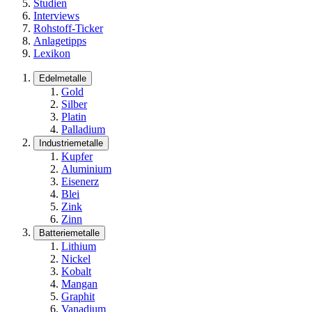
Studien
Interviews
Rohstoff-Ticker
Anlagetipps
Lexikon
Edelmetalle
Gold
Silber
Platin
Palladium
Industriemetalle
Kupfer
Aluminium
Eisenerz
Blei
Zink
Zinn
Batteriemetalle
Lithium
Nickel
Kobalt
Mangan
Graphit
Vanadium