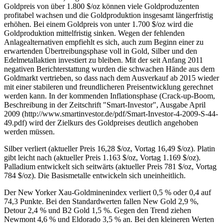
Goldpreis von über 1.800 $/oz können viele Goldproduzenten
profitabel wachsen und die Goldproduktion insgesamt längerfristig
erhöhen. Bei einem Goldpreis von unter 1.700 $/oz wird die
Goldproduktion mittelfristig sinken. Wegen der fehlenden
Anlagealternativen empfiehlt es sich, auch zum Beginn einer zu
erwartenden Übertreibungsphase voll in Gold, Silber und den
Edelmetallaktien investiert zu bleiben. Mit der seit Anfang 2011
negativen Berichterstattung wurden die schwachen Hände aus dem
Goldmarkt vertrieben, so dass nach dem Ausverkauf ab 2015 wieder
mit einer stabileren und freundlicheren Preisentwicklung gerechnet
werden kann. In der kommenden Inflationsphase (Crack-up-Boom,
Beschreibung in der Zeitschrift "Smart-Investor", Ausgabe April
2009 (http://www.smartinvestor.de/pdf/Smart-Investor-4-2009-S-44-
49.pdf) wird der Zielkurs des Goldpreises deutlich angehoben
werden müssen.
Silber verliert (aktueller Preis 16,28 $/oz, Vortag 16,49 $/oz). Platin
gibt leicht nach (aktueller Preis 1.163 $/oz, Vortag 1.169 $/oz).
Palladium entwickelt sich seitwärts (aktueller Preis 781 $/oz, Vortag
784 $/oz). Die Basismetalle entwickeln sich uneinheitlich.
Der New Yorker Xau-Goldminenindex verliert 0,5 % oder 0,4 auf
74,3 Punkte. Bei den Standardwerten fallen New Gold 2,9 %,
Detour 2,4 % und B2 Gold 1,5 %. Gegen den Trend ziehen
Newmont 4,6 % und Eldorado 3,5 % an. Bei den kleineren Werten