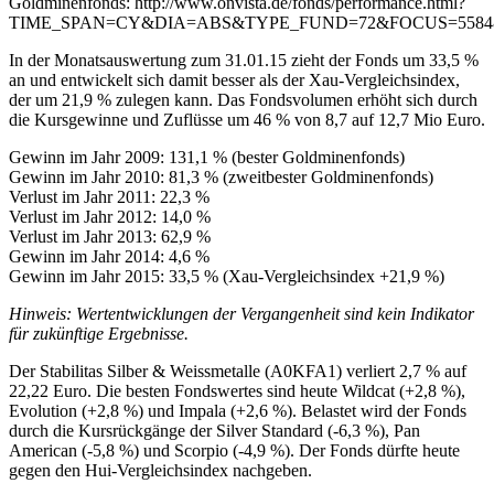
Goldminenfonds: http://www.onvista.de/fonds/performance.html?
TIME_SPAN=CY&DIA=ABS&TYPE_FUND=72&FOCUS=5584
In der Monatsauswertung zum 31.01.15 zieht der Fonds um 33,5 %
an und entwickelt sich damit besser als der Xau-Vergleichsindex,
der um 21,9 % zulegen kann. Das Fondsvolumen erhöht sich durch
die Kursgewinne und Zuflüsse um 46 % von 8,7 auf 12,7 Mio Euro.
Gewinn im Jahr 2009: 131,1 % (bester Goldminenfonds)
Gewinn im Jahr 2010: 81,3 % (zweitbester Goldminenfonds)
Verlust im Jahr 2011: 22,3 %
Verlust im Jahr 2012: 14,0 %
Verlust im Jahr 2013: 62,9 %
Gewinn im Jahr 2014: 4,6 %
Gewinn im Jahr 2015: 33,5 % (Xau-Vergleichsindex +21,9 %)
Hinweis: Wertentwicklungen der Vergangenheit sind kein Indikator
für zukünftige Ergebnisse.
Der Stabilitas Silber & Weissmetalle (A0KFA1) verliert 2,7 % auf
22,22 Euro. Die besten Fondswertes sind heute Wildcat (+2,8 %),
Evolution (+2,8 %) und Impala (+2,6 %). Belastet wird der Fonds
durch die Kursrückgänge der Silver Standard (-6,3 %), Pan
American (-5,8 %) und Scorpio (-4,9 %). Der Fonds dürfte heute
gegen den Hui-Vergleichsindex nachgeben.