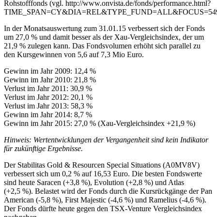
Rohstofffonds (vgl. http://www.onvista.de/fonds/performance.html?
TIME_SPAN=CY&DIA=REL&TYPE_FUND=ALL&FOCUS=549
In der Monatsauswertung zum 31.01.15 verbessert sich der Fonds
um 27,0 % und damit besser als der Xau-Vergleichsindex, der um
21,9 % zulegen kann. Das Fondsvolumen erhöht sich parallel zu
den Kursgewinnen von 5,6 auf 7,3 Mio Euro.
Gewinn im Jahr 2009: 12,4 %
Gewinn im Jahr 2010: 21,8 %
Verlust im Jahr 2011: 30,9 %
Verlust im Jahr 2012: 20,1 %
Verlust im Jahr 2013: 58,3 %
Gewinn im Jahr 2014: 8,7 %
Gewinn im Jahr 2015: 27,0 % (Xau-Vergleichsindex +21,9 %)
Hinweis: Wertentwicklungen der Vergangenheit sind kein Indikator
für zukünftige Ergebnisse.
Der Stabilitas Gold & Resourcen Special Situations (A0MV8V)
verbessert sich um 0,2 % auf 16,53 Euro. Die besten Fondswerte
sind heute Saracen (+3,8 %), Evolution (+2,8 %) und Atlas
(+2,5 %). Belastet wird der Fonds durch die Kursrückgänge der Pan
American (-5,8 %), First Majestic (-4,6 %) und Ramelius (-4,6 %).
Der Fonds dürfte heute gegen den TSX-Venture Vergleichsindex