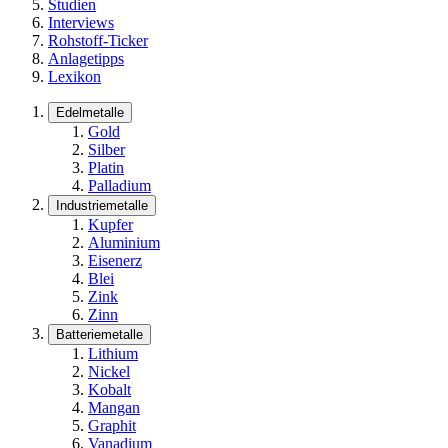
Studien
Interviews
Rohstoff-Ticker
Anlagetipps
Lexikon
Edelmetalle
Gold
Silber
Platin
Palladium
Industriemetalle
Kupfer
Aluminium
Eisenerz
Blei
Zink
Zinn
Batteriemetalle
Lithium
Nickel
Kobalt
Mangan
Graphit
Vanadium