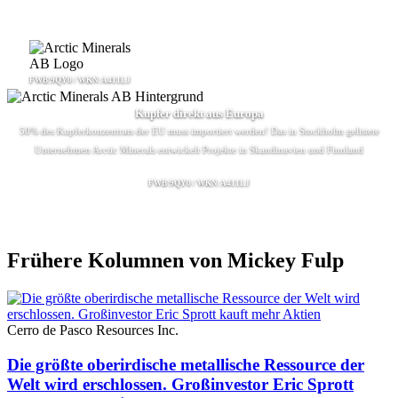
FWB:9QY0 / WKN:A411LJ
Kupfer direkt aus Europa
50% des Kupferkonzentrats der EU muss importiert werden! Das in Stockholm gelistete
Unternehmen Arctic Minerals entwickelt Projekte in Skandinavien und Finnland
FWB:9QY0 / WKN:A411LJ
Frühere Kolumnen von Mickey Fulp
Cerro de Pasco Resources Inc.
Die größte oberirdische metallische Ressource der
Welt wird erschlossen. Großinvestor Eric Sprott