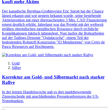
kauft mehr Aktien
Der kanadische Bergbau-Großinvestor Eric Sprott hat die Chance
längst erkannt und wie gestern bekannt wurde, seine bestehende
Aktienposition mit einer überraschenden 3 Mio. CAD Finanzierung
erneut deutlich erhöht. Jahrelang war das Projekt mit der weltweit
größten oberirdischen metallischen Ressource durch rechtliche
Komplikationen faktisch lahmgelegt. Nun laufen die Bohrarbeiten
auf der Tailings-Deponie "Quiulacocha", einem Teil der
bedeutenden Rohstoff-Konzession "El Metalurgista" von Cerro de
Pasco Resources auf Hochtouren.
Gold
Silber
Korrektur am Gold- und Silbermarkt nach starker
Rallye
In der letzten Handelswoche gab es drei marktbewegende
Zinsentscheide mit anschließenden Pressekonferenzen der US-
Notenbanken.