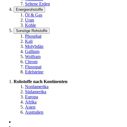
Seltene Erden
Energierohstoffe
Öl & Gas
Uran
Kohle
Sonstige Rohstoffe
Phosphat
Kali
Molybdän
Gallium
Wolfram
Chrom
Flussspat
Edelsteine
Rohstoffe nach Kontinenten
Nordamerika
Südamerika
Europa
Afrika
Asien
Australien