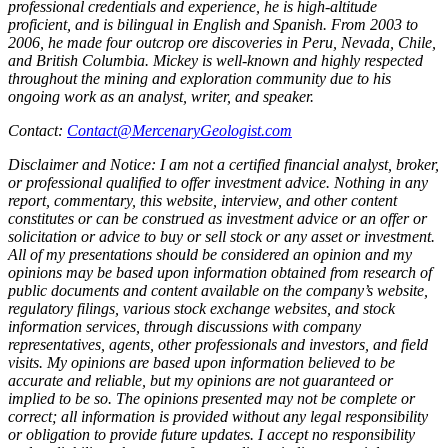
professional credentials and experience, he is high-altitude
proficient, and is bilingual in English and Spanish. From 2003 to
2006, he made four outcrop ore discoveries in Peru, Nevada, Chile,
and British Columbia. Mickey is well-known and highly respected
throughout the mining and exploration community due to his
ongoing work as an analyst, writer, and speaker.
Contact:
Contact@MercenaryGeologist.com
Disclaimer and Notice: I am not a certified financial analyst, broker,
or professional qualified to offer investment advice. Nothing in any
report, commentary, this website, interview, and other content
constitutes or can be construed as investment advice or an offer or
solicitation or advice to buy or sell stock or any asset or investment.
All of my presentations should be considered an opinion and my
opinions may be based upon information obtained from research of
public documents and content available on the company’s website,
regulatory filings, various stock exchange websites, and stock
information services, through discussions with company
representatives, agents, other professionals and investors, and field
visits. My opinions are based upon information believed to be
accurate and reliable, but my opinions are not guaranteed or
implied to be so. The opinions presented may not be complete or
correct; all information is provided without any legal responsibility
or obligation to provide future updates. I accept no responsibility