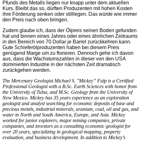
Pfunds des Metalls liegen nur knapp unter dem aktuellen
Kurs. Bleibt das so, dürften Produzenten mit hohen Kosten
ihre Förderung senken oder stilllegen. Das würde wie immer
den Preis nach oben bringen.
Zudem glaube ich, dass der Ölpreis seinen Boden gefunden
hat und binnen eines Jahres oder eines ähnlichen Zeitraums
in den Bereich von 70 Dollar je Barrel zurückkehren kann.
Gute Schieferölproduzenten haben bei diesem Preis
genügend Marge um zu florieren. Dennoch gehe ich davon
aus, dass die Wachstumszahlen in dieser von den USA
dominierten Industrie in der nächsten Zeit dramatisch
zurückgehen werden.
The Mercenary Geologist Michael S. "Mickey” Fulp is a Certified
Professional Geologist with a B.Sc. Earth Sciences with honor from
the University of Tulsa, and M.Sc. Geology from the University of
New Mexico. Mickey has 35 years experience as an exploration
geologist and analyst searching for economic deposits of base and
precious metals, industrial minerals, uranium, coal, oil and gas, and
water in North and South America, Europe, and Asia. Mickey
worked for junior explorers, major mining companies, private
companies, and investors as a consulting economic geologist for
over 20 years, specializing in geological mapping, property
evaluation, and business development. In addition to Mickey’s