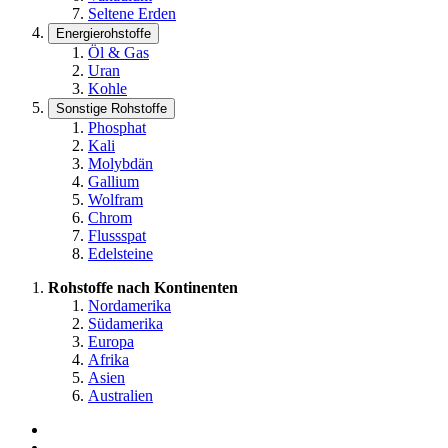
Seltene Erden
Energierohstoffe
Öl & Gas
Uran
Kohle
Sonstige Rohstoffe
Phosphat
Kali
Molybdän
Gallium
Wolfram
Chrom
Flussspat
Edelsteine
Rohstoffe nach Kontinenten
Nordamerika
Südamerika
Europa
Afrika
Asien
Australien