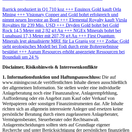
Barrick produziert in Q1 710 koz +++ Equinox Gold kauft Orla
Mining +++ Visionary Copper and Gold bohrt erfolgreich und
nimmt neuen Investor an Bord +++ Elemental Royalty kauft Vizsla
Royalties für 239 Mio. USD +++ Dryden Gold bohrt bei Gold
Rock 14,5 Meter mit 2,92 g/t Au +++ NGEx Minerals bohrt bei
Lunahuasi 17,3 Meter mit 207,79 g/t Au +++ First Quantum
Minerals legt aktualisierte MRE für La Granja vor +++ Zodiac Gold
sieht geologisches Modell bei Todi durch erste Bohrergebnisse
bestätigt +++ Aurum Resources erhöht angezeigte Ressourcen bei
Boundiali um 24 %
Disclaimer, Risikohinweis & Interessenkonflikte
1. Informationsfunktion und Haftungsausschluss:
Die auf
www.miningscout.de veröffentlichten Inhalte dienen ausschließlich
der allgemeinen Information. Sie stellen weder eine individuelle
Anlageberatung noch eine Finanzanalyse, Anlageempfehlung,
Aufforderung oder ein Angebot zum Kauf oder Verkauf von
Wertpapieren oder sonstigen Finanzinstrumenten dar. Alle Inhalte
richten sich an allgemein interessierte Anleger und ersetzen keine
persönliche Beratung durch einen zugelassenen Anlageberater,
Vermögensberater, Steuerberater oder Rechtsanwalt.
Anlageentscheidungen sollten stets auf Grundlage eigener
Recherche und unter Berücksichtigung der persönlichen finanziellen