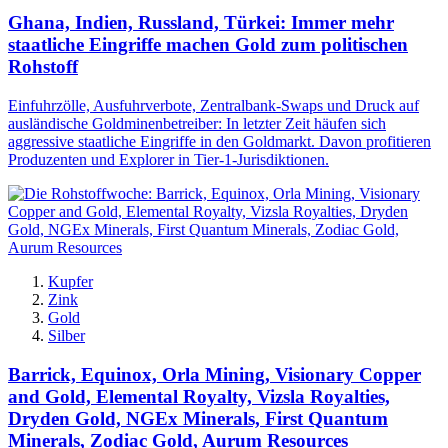
Ghana, Indien, Russland, Türkei: Immer mehr
staatliche Eingriffe machen Gold zum politischen
Rohstoff
Einfuhrzölle, Ausfuhrverbote, Zentralbank-Swaps und Druck auf
ausländische Goldminenbetreiber: In letzter Zeit häufen sich
aggressive staatliche Eingriffe in den Goldmarkt. Davon profitieren
Produzenten und Explorer in Tier-1-Jurisdiktionen.
Kupfer
Zink
Gold
Silber
Barrick, Equinox, Orla Mining, Visionary Copper
and Gold, Elemental Royalty, Vizsla Royalties,
Dryden Gold, NGEx Minerals, First Quantum
Minerals, Zodiac Gold, Aurum Resources