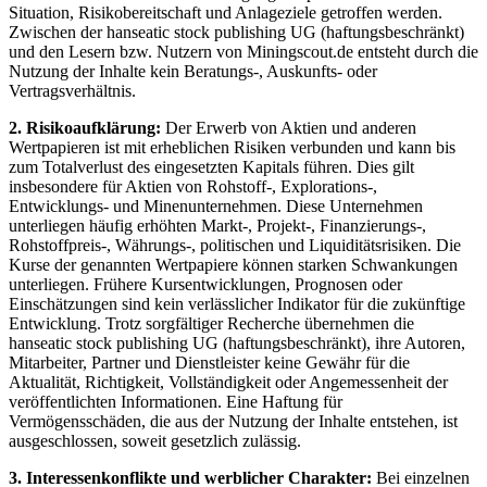
Situation, Risikobereitschaft und Anlageziele getroffen werden.
Zwischen der hanseatic stock publishing UG (haftungsbeschränkt)
und den Lesern bzw. Nutzern von Miningscout.de entsteht durch die
Nutzung der Inhalte kein Beratungs-, Auskunfts- oder
Vertragsverhältnis.
2. Risikoaufklärung:
Der Erwerb von Aktien und anderen
Wertpapieren ist mit erheblichen Risiken verbunden und kann bis
zum Totalverlust des eingesetzten Kapitals führen. Dies gilt
insbesondere für Aktien von Rohstoff-, Explorations-,
Entwicklungs- und Minenunternehmen. Diese Unternehmen
unterliegen häufig erhöhten Markt-, Projekt-, Finanzierungs-,
Rohstoffpreis-, Währungs-, politischen und Liquiditätsrisiken. Die
Kurse der genannten Wertpapiere können starken Schwankungen
unterliegen. Frühere Kursentwicklungen, Prognosen oder
Einschätzungen sind kein verlässlicher Indikator für die zukünftige
Entwicklung. Trotz sorgfältiger Recherche übernehmen die
hanseatic stock publishing UG (haftungsbeschränkt), ihre Autoren,
Mitarbeiter, Partner und Dienstleister keine Gewähr für die
Aktualität, Richtigkeit, Vollständigkeit oder Angemessenheit der
veröffentlichten Informationen. Eine Haftung für
Vermögensschäden, die aus der Nutzung der Inhalte entstehen, ist
ausgeschlossen, soweit gesetzlich zulässig.
3. Interessenkonflikte und werblicher Charakter:
Bei einzelnen