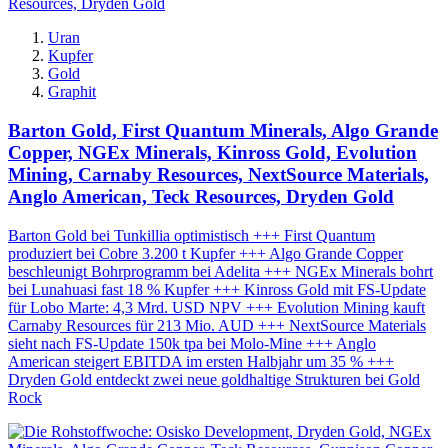
Uran
Kupfer
Gold
Graphit
Barton Gold, First Quantum Minerals, Algo Grande
Copper, NGEx Minerals, Kinross Gold, Evolution
Mining, Carnaby Resources, NextSource Materials,
Anglo American, Teck Resources, Dryden Gold
Barton Gold bei Tunkillia optimistisch +++ First Quantum
produziert bei Cobre 3.200 t Kupfer +++ Algo Grande Copper
beschleunigt Bohrprogramm bei Adelita +++ NGEx Minerals bohrt
bei Lunahuasi fast 18 % Kupfer +++ Kinross Gold mit FS-Update
für Lobo Marte: 4,3 Mrd. USD NPV +++ Evolution Mining kauft
Carnaby Resources für 213 Mio. AUD +++ NextSource Materials
sieht nach FS-Update 150k tpa bei Molo-Mine +++ Anglo
American steigert EBITDA im ersten Halbjahr um 35 % +++
Dryden Gold entdeckt zwei neue goldhaltige Strukturen bei Gold
Rock