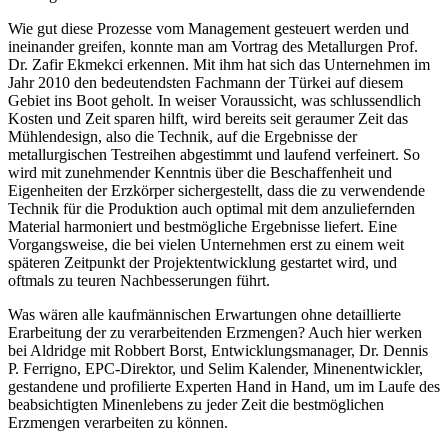
Wie gut diese Prozesse vom Management gesteuert werden und
ineinander greifen, konnte man am Vortrag des Metallurgen Prof.
Dr. Zafir Ekmekci erkennen. Mit ihm hat sich das Unternehmen im
Jahr 2010 den bedeutendsten Fachmann der Türkei auf diesem
Gebiet ins Boot geholt. In weiser Voraussicht, was schlussendlich
Kosten und Zeit sparen hilft, wird bereits seit geraumer Zeit das
Mühlendesign, also die Technik, auf die Ergebnisse der
metallurgischen Testreihen abgestimmt und laufend verfeinert. So
wird mit zunehmender Kenntnis über die Beschaffenheit und
Eigenheiten der Erzkörper sichergestellt, dass die zu verwendende
Technik für die Produktion auch optimal mit dem anzuliefernden
Material harmoniert und bestmögliche Ergebnisse liefert. Eine
Vorgangsweise, die bei vielen Unternehmen erst zu einem weit
späteren Zeitpunkt der Projektentwicklung gestartet wird, und
oftmals zu teuren Nachbesserungen führt.
Was wären alle kaufmännischen Erwartungen ohne detaillierte
Erarbeitung der zu verarbeitenden Erzmengen? Auch hier werken
bei Aldridge mit Robbert Borst, Entwicklungsmanager, Dr. Dennis
P. Ferrigno, EPC-Direktor, und Selim Kalender, Minenentwickler,
gestandene und profilierte Experten Hand in Hand, um im Laufe des
beabsichtigten Minenlebens zu jeder Zeit die bestmöglichen
Erzmengen verarbeiten zu können.