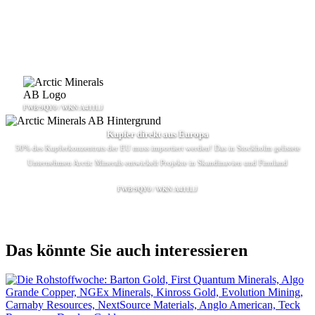
FWB:9QY0 / WKN:A411LJ
Kupfer direkt aus Europa
50% des Kupferkonzentrats der EU muss importiert werden! Das in Stockholm gelistete
Unternehmen Arctic Minerals entwickelt Projekte in Skandinavien und Finnland
FWB:9QY0 / WKN:A411LJ
Das könnte Sie auch interessieren