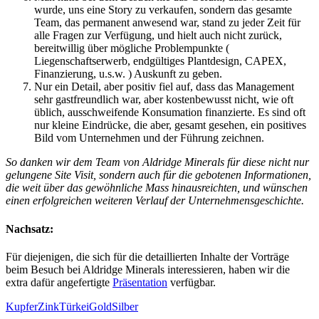
wurde, uns eine Story zu verkaufen, sondern das gesamte
Team, das permanent anwesend war, stand zu jeder Zeit für
alle Fragen zur Verfügung, und hielt auch nicht zurück,
bereitwillig über mögliche Problempunkte (
Liegenschaftserwerb, endgültiges Plantdesign, CAPEX,
Finanzierung, u.s.w. ) Auskunft zu geben.
Nur ein Detail, aber positiv fiel auf, dass das Management
sehr gastfreundlich war, aber kostenbewusst nicht, wie oft
üblich, ausschweifende Konsumation finanzierte. Es sind oft
nur kleine Eindrücke, die aber, gesamt gesehen, ein positives
Bild vom Unternehmen und der Führung zeichnen.
So danken wir dem Team von Aldridge Minerals für diese nicht nur
gelungene Site Visit, sondern auch für die gebotenen Informationen,
die weit über das gewöhnliche Mass hinausreichten, und wünschen
einen erfolgreichen weiteren Verlauf der Unternehmensgeschichte.
Nachsatz:
Für diejenigen, die sich für die detaillierten Inhalte der Vorträge
beim Besuch bei Aldridge Minerals interessieren, haben wir die
extra dafür angefertigte
Präsentation
verfügbar.
Kupfer
Zink
Türkei
Gold
Silber