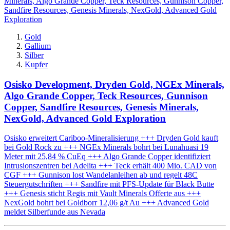
Gold
Gallium
Silber
Kupfer
Osisko Development, Dryden Gold, NGEx Minerals,
Algo Grande Copper, Teck Resources, Gunnison
Copper, Sandfire Resources, Genesis Minerals,
NexGold, Advanced Gold Exploration
Osisko erweitert Cariboo-Mineralisierung +++ Dryden Gold kauft
bei Gold Rock zu +++ NGEx Minerals bohrt bei Lunahuasi 19
Meter mit 25,84 % CuEq +++ Algo Grande Copper identifiziert
Intrusionszentren bei Adelita +++ Teck erhält 400 Mio. CAD von
CGF +++ Gunnison lost Wandelanleihen ab und regelt 48C
Steuergutschriften +++ Sandfire mit PFS-Update für Black Butte
+++ Genesis sticht Regis mit Vault Minerals Offerte aus +++
NexGold bohrt bei Goldborr 12,06 g/t Au +++ Advanced Gold
meldet Silberfunde aus Nevada