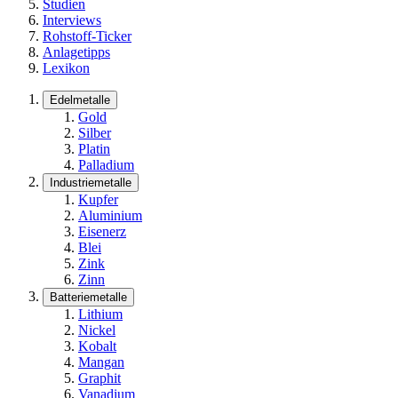
Studien
Interviews
Rohstoff-Ticker
Anlagetipps
Lexikon
Edelmetalle
Gold
Silber
Platin
Palladium
Industriemetalle
Kupfer
Aluminium
Eisenerz
Blei
Zink
Zinn
Batteriemetalle
Lithium
Nickel
Kobalt
Mangan
Graphit
Vanadium