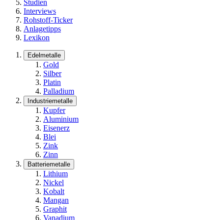
Studien
Interviews
Rohstoff-Ticker
Anlagetipps
Lexikon
Edelmetalle
Gold
Silber
Platin
Palladium
Industriemetalle
Kupfer
Aluminium
Eisenerz
Blei
Zink
Zinn
Batteriemetalle
Lithium
Nickel
Kobalt
Mangan
Graphit
Vanadium