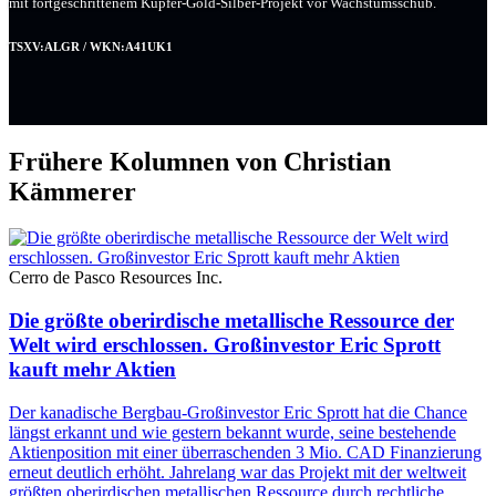
mit fortgeschrittenem Kupfer-Gold-Silber-Projekt vor Wachstumsschub.
TSXV:ALGR / WKN:A41UK1
Frühere Kolumnen von Christian
Kämmerer
Cerro de Pasco Resources Inc.
Die größte oberirdische metallische Ressource der
Welt wird erschlossen. Großinvestor Eric Sprott
kauft mehr Aktien
Der kanadische Bergbau-Großinvestor Eric Sprott hat die Chance
längst erkannt und wie gestern bekannt wurde, seine bestehende
Aktienposition mit einer überraschenden 3 Mio. CAD Finanzierung
erneut deutlich erhöht. Jahrelang war das Projekt mit der weltweit
größten oberirdischen metallischen Ressource durch rechtliche