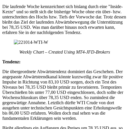
Die laufende Woche kennzeichnet sich bislang durch eine "Inside-
Kerze" und so stellt sich die bisherige Woche ohne ein über- bzw.
unterschreiten des Hochs bzw. Tiefs der Vorwoche dar. Trotz dessen
bleibt das Ziel der laufenden Abwärtsbewegung die Unterstützung
bei 78,35 USD. Was man darüber hinaus noch erwarten kann,
erfahren Sie in der nachfolgenden Tendenz.
Weekly Chart – Created Using MT4-JFD-Brokers
Tendenz:
Die übergeordnete Abwärtstendenz dominiert das Geschehen. Der
angepasste Abwärtstrendkanal könnte kurzweilig zwar für positive
Impulse in Richtung von 83,10 USD sorgen, doch ein Test des
Niveaus bei 78,35 USD bleibt primär zu favorisieren. Temporäres
Überschießen bis unter 77,00 USD eingeschlossen, doch sollte der
Wochenschlusskurs über 78,35 USD enden. So zumindest die
gegenwärtige Annahme. Letztlich dürfte WTI Crude von dort
ausgehen unter technischen Gesichtspunkten eine Erholungswelle
bis 86,00 USD erfahren. Wollen doch mal sehen was die
fundamentalen Erklärungen sein werden.
Bleibt allerdings ein Auffangen des Preises um 78,35 USD aus, so