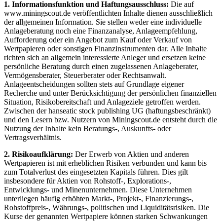
1. Informationsfunktion und Haftungsausschluss:
Die auf
www.miningscout.de veröffentlichten Inhalte dienen ausschließlich
der allgemeinen Information. Sie stellen weder eine individuelle
Anlageberatung noch eine Finanzanalyse, Anlageempfehlung,
Aufforderung oder ein Angebot zum Kauf oder Verkauf von
Wertpapieren oder sonstigen Finanzinstrumenten dar. Alle Inhalte
richten sich an allgemein interessierte Anleger und ersetzen keine
persönliche Beratung durch einen zugelassenen Anlageberater,
Vermögensberater, Steuerberater oder Rechtsanwalt.
Anlageentscheidungen sollten stets auf Grundlage eigener
Recherche und unter Berücksichtigung der persönlichen finanziellen
Situation, Risikobereitschaft und Anlageziele getroffen werden.
Zwischen der hanseatic stock publishing UG (haftungsbeschränkt)
und den Lesern bzw. Nutzern von Miningscout.de entsteht durch die
Nutzung der Inhalte kein Beratungs-, Auskunfts- oder
Vertragsverhältnis.
2. Risikoaufklärung:
Der Erwerb von Aktien und anderen
Wertpapieren ist mit erheblichen Risiken verbunden und kann bis
zum Totalverlust des eingesetzten Kapitals führen. Dies gilt
insbesondere für Aktien von Rohstoff-, Explorations-,
Entwicklungs- und Minenunternehmen. Diese Unternehmen
unterliegen häufig erhöhten Markt-, Projekt-, Finanzierungs-,
Rohstoffpreis-, Währungs-, politischen und Liquiditätsrisiken. Die
Kurse der genannten Wertpapiere können starken Schwankungen