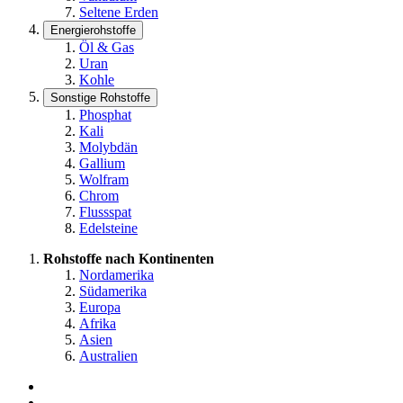
Seltene Erden
Energierohstoffe
Öl & Gas
Uran
Kohle
Sonstige Rohstoffe
Phosphat
Kali
Molybdän
Gallium
Wolfram
Chrom
Flussspat
Edelsteine
Rohstoffe nach Kontinenten
Nordamerika
Südamerika
Europa
Afrika
Asien
Australien