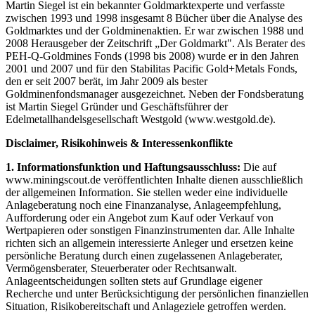
Martin Siegel ist ein bekannter Goldmarktexperte und verfasste
zwischen 1993 und 1998 insgesamt 8 Bücher über die Analyse des
Goldmarktes und der Goldminenaktien. Er war zwischen 1988 und
2008 Herausgeber der Zeitschrift „Der Goldmarkt". Als Berater des
PEH-Q-Goldmines Fonds (1998 bis 2008) wurde er in den Jahren
2001 und 2007 und für den Stabilitas Pacific Gold+Metals Fonds,
den er seit 2007 berät, im Jahr 2009 als bester
Goldminenfondsmanager ausgezeichnet. Neben der Fondsberatung
ist Martin Siegel Gründer und Geschäftsführer der
Edelmetallhandelsgesellschaft Westgold (www.westgold.de).
Disclaimer, Risikohinweis & Interessenkonflikte
1. Informationsfunktion und Haftungsausschluss:
Die auf
www.miningscout.de veröffentlichten Inhalte dienen ausschließlich
der allgemeinen Information. Sie stellen weder eine individuelle
Anlageberatung noch eine Finanzanalyse, Anlageempfehlung,
Aufforderung oder ein Angebot zum Kauf oder Verkauf von
Wertpapieren oder sonstigen Finanzinstrumenten dar. Alle Inhalte
richten sich an allgemein interessierte Anleger und ersetzen keine
persönliche Beratung durch einen zugelassenen Anlageberater,
Vermögensberater, Steuerberater oder Rechtsanwalt.
Anlageentscheidungen sollten stets auf Grundlage eigener
Recherche und unter Berücksichtigung der persönlichen finanziellen
Situation, Risikobereitschaft und Anlageziele getroffen werden.