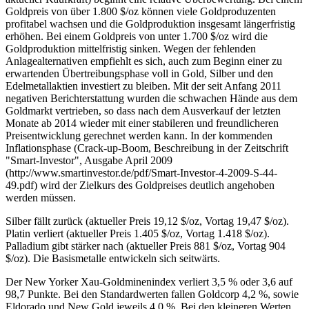
Goldpreis von über 1.800 $/oz können viele Goldproduzenten
profitabel wachsen und die Goldproduktion insgesamt längerfristig
erhöhen. Bei einem Goldpreis von unter 1.700 $/oz wird die
Goldproduktion mittelfristig sinken. Wegen der fehlenden
Anlagealternativen empfiehlt es sich, auch zum Beginn einer zu
erwartenden Übertreibungsphase voll in Gold, Silber und den
Edelmetallaktien investiert zu bleiben. Mit der seit Anfang 2011
negativen Berichterstattung wurden die schwachen Hände aus dem
Goldmarkt vertrieben, so dass nach dem Ausverkauf der letzten
Monate ab 2014 wieder mit einer stabileren und freundlicheren
Preisentwicklung gerechnet werden kann. In der kommenden
Inflationsphase (Crack-up-Boom, Beschreibung in der Zeitschrift
"Smart-Investor", Ausgabe April 2009
(http://www.smartinvestor.de/pdf/Smart-Investor-4-2009-S-44-
49.pdf) wird der Zielkurs des Goldpreises deutlich angehoben
werden müssen.
Silber fällt zurück (aktueller Preis 19,12 $/oz, Vortag 19,47 $/oz).
Platin verliert (aktueller Preis 1.405 $/oz, Vortag 1.418 $/oz).
Palladium gibt stärker nach (aktueller Preis 881 $/oz, Vortag 904
$/oz). Die Basismetalle entwickeln sich seitwärts.
Der New Yorker Xau-Goldminenindex verliert 3,5 % oder 3,6 auf
98,7 Punkte. Bei den Standardwerten fallen Goldcorp 4,2 %, sowie
Eldorado und New Gold jeweils 4,0 %. Bei den kleineren Werten