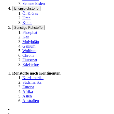
Seltene Erden
Energierohstoffe
Öl & Gas
Uran
Kohle
Sonstige Rohstoffe
Phosphat
Kali
Molybdän
Gallium
Wolfram
Chrom
Flussspat
Edelsteine
Rohstoffe nach Kontinenten
Nordamerika
Südamerika
Europa
Afrika
Asien
Australien