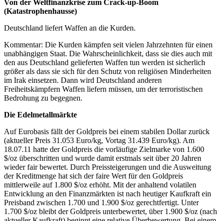
Von der Weltfinanzkrise zum Crack-up-Boom
(Katastrophenhausse)
Deutschland liefert Waffen an die Kurden.
Kommentar: Die Kurden kämpfen seit vielen Jahrzehnten für einen
unabhängigen Staat. Die Wahrscheinlichkeit, dass sie dies auch mit
den aus Deutschland gelieferten Waffen tun werden ist sicherlich
größer als dass sie sich für den Schutz von religiösen Minderheiten
im Irak einsetzen. Dann wird Deutschland anderen
Freiheitskämpfern Waffen liefern müssen, um der terroristischen
Bedrohung zu begegnen.
Die Edelmetallmärkte
Auf Eurobasis fällt der Goldpreis bei einem stabilen Dollar zurück
(aktueller Preis 31.053 Euro/kg, Vortag 31.439 Euro/kg). Am
18.07.11 hatte der Goldpreis die vorläufige Zielmarke von 1.600
$/oz überschritten und wurde damit erstmals seit über 20 Jahren
wieder fair bewertet. Durch Preissteigerungen und die Ausweitung
der Kreditmenge hat sich der faire Wert für den Goldpreis
mittlerweile auf 1.800 $/oz erhöht. Mit der anhaltend volatilen
Entwicklung an den Finanzmärkten ist nach heutiger Kaufkraft ein
Preisband zwischen 1.700 und 1.900 $/oz gerechtfertigt. Unter
1.700 $/oz bleibt der Goldpreis unterbewertet, über 1.900 $/oz (nach
aktueller Kaufkraft) beginnt eine relative Überbewertung. Bei einem