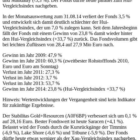
und Mandalay (-5,3 %). Der Fonds dürfte heute parallel zum Hui-
Vergleichsindex nachgeben.
In der Monatsauswertung zum 31.08.14 verliert der Fonds 3,5 %
und entwickelt sich damit deutlich schlechter der Hui-
Vergleichsindex, der um 7,0 % zulegen kann. Seit dem Jahresbeginn
fällt der Fonds mit einem Gewinn von 23,8 % damit wieder hinter
den Hui-Vergleichsindex (+33,7 %) zurück. Das Fondsvolumen gibt
bei leichten Zuflüssen von 28,4 auf 27,9 Mio Euro nach.
Gewinn im Jahr 2009: 47,9 %
Gewinn im Jahr 2010: 60,3 % (zweitbester Rohstofffonds 2010,
Euro und Euro am Sonntag)
Verlust im Jahr 2011: 27,3 %
Verlust im Jahr 2012: 3,7 %
Verlust im Jahr 2013: 53,7 %
Gewinn im Jahr 2014: 23,8 % (Hui-Vergleichsindex +33,7 %)
Hinweis: Wertentwicklungen der Vergangenheit sind kein Indikator
für zukünftige Ergebnisse.
Der Stabilitas Gold+Resourcen (A0F6BP) verbessert sich um 0,1 %
auf 28,16 Euro. Bester Fondswert ist heute Saracen (+4,1 %).
Belastet wird der Fonds durch die Kursrückgänge der Timmins
(-6,9 %), Lake Shore (-6,6 %) und Tribune (-5,9 %). Der Fonds
dürfte heute etwas weniger als der Xau-Vergleichsindex nachgeben.