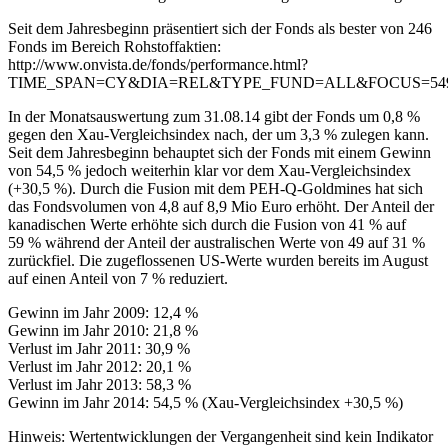
Seit dem Jahresbeginn präsentiert sich der Fonds als bester von 246
Fonds im Bereich Rohstoffaktien:
http://www.onvista.de/fonds/performance.html?
TIME_SPAN=CY&DIA=REL&TYPE_FUND=ALL&FOCUS=54
In der Monatsauswertung zum 31.08.14 gibt der Fonds um 0,8 %
gegen den Xau-Vergleichsindex nach, der um 3,3 % zulegen kann.
Seit dem Jahresbeginn behauptet sich der Fonds mit einem Gewinn
von 54,5 % jedoch weiterhin klar vor dem Xau-Vergleichsindex
(+30,5 %). Durch die Fusion mit dem PEH-Q-Goldmines hat sich
das Fondsvolumen von 4,8 auf 8,9 Mio Euro erhöht. Der Anteil der
kanadischen Werte erhöhte sich durch die Fusion von 41 % auf
59 % während der Anteil der australischen Werte von 49 auf 31 %
zurückfiel. Die zugeflossenen US-Werte wurden bereits im August
auf einen Anteil von 7 % reduziert.
Gewinn im Jahr 2009: 12,4 %
Gewinn im Jahr 2010: 21,8 %
Verlust im Jahr 2011: 30,9 %
Verlust im Jahr 2012: 20,1 %
Verlust im Jahr 2013: 58,3 %
Gewinn im Jahr 2014: 54,5 % (Xau-Vergleichsindex +30,5 %)
Hinweis: Wertentwicklungen der Vergangenheit sind kein Indikator