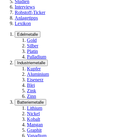
Studien
Interviews
Rohstoff-Ticker
Anlagetipps
Lexikon
Edelmetalle
Gold
Silber
Platin
Palladium
Industriemetalle
Kupfer
Aluminium
Eisenerz
Blei
Zink
Zinn
Batteriemetalle
Lithium
Nickel
Kobalt
Mangan
Graphit
Vanadium