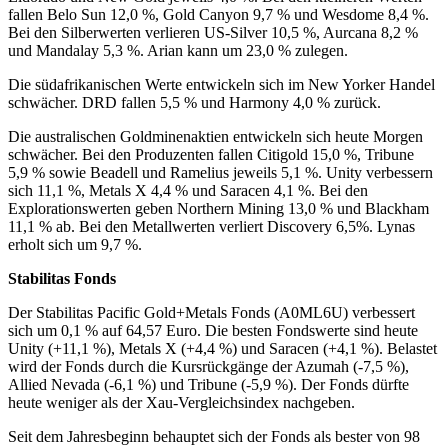
fallen Belo Sun 12,0 %, Gold Canyon 9,7 % und Wesdome 8,4 %.
Bei den Silberwerten verlieren US-Silver 10,5 %, Aurcana 8,2 %
und Mandalay 5,3 %. Arian kann um 23,0 % zulegen.
Die südafrikanischen Werte entwickeln sich im New Yorker Handel
schwächer. DRD fallen 5,5 % und Harmony 4,0 % zurück.
Die australischen Goldminenaktien entwickeln sich heute Morgen
schwächer. Bei den Produzenten fallen Citigold 15,0 %, Tribune
5,9 % sowie Beadell und Ramelius jeweils 5,1 %. Unity verbessern
sich 11,1 %, Metals X 4,4 % und Saracen 4,1 %. Bei den
Explorationswerten geben Northern Mining 13,0 % und Blackham
11,1 % ab. Bei den Metallwerten verliert Discovery 6,5%. Lynas
erholt sich um 9,7 %.
Stabilitas Fonds
Der Stabilitas Pacific Gold+Metals Fonds (A0ML6U) verbessert
sich um 0,1 % auf 64,57 Euro. Die besten Fondswerte sind heute
Unity (+11,1 %), Metals X (+4,4 %) und Saracen (+4,1 %). Belastet
wird der Fonds durch die Kursrückgänge der Azumah (-7,5 %),
Allied Nevada (-6,1 %) und Tribune (-5,9 %). Der Fonds dürfte
heute weniger als der Xau-Vergleichsindex nachgeben.
Seit dem Jahresbeginn behauptet sich der Fonds als bester von 98