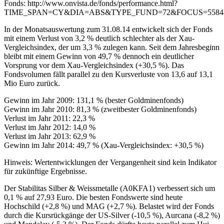
Fonds: http://www.onvista.de/fonds/performance.html?
TIME_SPAN=CY&DIA=ABS&TYPE_FUND=72&FOCUS=5584
In der Monatsauswertung zum 31.08.14 entwickelt sich der Fonds
mit einem Verlust von 3,2 % deutlich schlechter als der Xau-
Vergleichsindex, der um 3,3 % zulegen kann. Seit dem Jahresbeginn
bleibt mit einem Gewinn von 49,7 % dennoch ein deutlicher
Vorsprung vor dem Xau-Vergleichsindex (+30,5 %). Das
Fondsvolumen fällt parallel zu den Kursverluste von 13,6 auf 13,1
Mio Euro zurück.
Gewinn im Jahr 2009: 131,1 % (bester Goldminenfonds)
Gewinn im Jahr 2010: 81,3 % (zweitbester Goldminenfonds)
Verlust im Jahr 2011: 22,3 %
Verlust im Jahr 2012: 14,0 %
Verlust im Jahr 2013: 62,9 %
Gewinn im Jahr 2014: 49,7 % (Xau-Vergleichsindex: +30,5 %)
Hinweis: Wertentwicklungen der Vergangenheit sind kein Indikator
für zukünftige Ergebnisse.
Der Stabilitas Silber & Weissmetalle (A0KFA1) verbessert sich um
0,1 % auf 27,93 Euro. Die besten Fondswerte sind heute
Hochschild (+2,8 %) und MAG (+2,7 %). Belastet wird der Fonds
durch die Kursrückgänge der US-Silver (-10,5 %), Aurcana (-8,2 %)