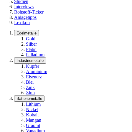
Studien
Interviews
Rohstoff-Ticker
Anlagetipps
Lexikon
Edelmetalle
Gold
Silber
Platin
Palladium
Industriemetalle
Kupfer
Aluminium
Eisenerz
Blei
Zink
Zinn
Batteriemetalle
Lithium
Nickel
Kobalt
Mangan
Graphit
Vanadium