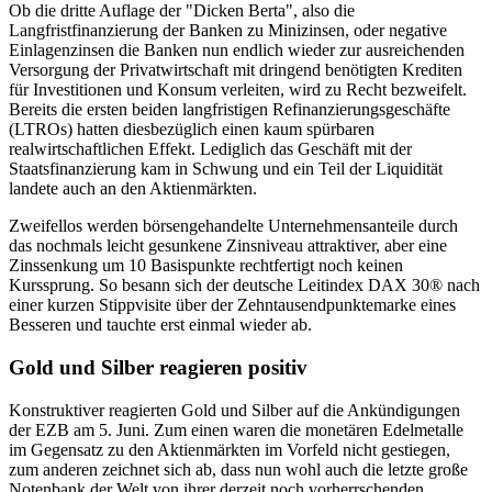
Ob die dritte Auflage der "Dicken Berta", also die
Langfristfinanzierung der Banken zu Minizinsen, oder negative
Einlagenzinsen die Banken nun endlich wieder zur ausreichenden
Versorgung der Privatwirtschaft mit dringend benötigten Krediten
für Investitionen und Konsum verleiten, wird zu Recht bezweifelt.
Bereits die ersten beiden langfristigen Refinanzierungsgeschäfte
(LTROs) hatten diesbezüglich einen kaum spürbaren
realwirtschaftlichen Effekt. Lediglich das Geschäft mit der
Staatsfinanzierung kam in Schwung und ein Teil der Liquidität
landete auch an den Aktienmärkten.
Zweifellos werden börsengehandelte Unternehmensanteile durch
das nochmals leicht gesunkene Zinsniveau attraktiver, aber eine
Zinssenkung um 10 Basispunkte rechtfertigt noch keinen
Kurssprung. So besann sich der deutsche Leitindex DAX 30® nach
einer kurzen Stippvisite über der Zehntausendpunktemarke eines
Besseren und tauchte erst einmal wieder ab.
Gold und Silber reagieren positiv
Konstruktiver reagierten Gold und Silber auf die Ankündigungen
der EZB am 5. Juni. Zum einen waren die monetären Edelmetalle
im Gegensatz zu den Aktienmärkten im Vorfeld nicht gestiegen,
zum anderen zeichnet sich ab, dass nun wohl auch die letzte große
Notenbank der Welt von ihrer derzeit noch vorherrschenden