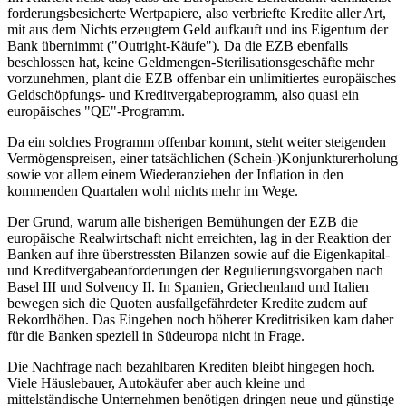
forderungsbesicherte Wertpapiere, also verbriefte Kredite aller Art,
mit aus dem Nichts erzeugtem Geld aufkauft und ins Eigentum der
Bank übernimmt ("Outright-Käufe"). Da die EZB ebenfalls
beschlossen hat, keine Geldmengen-Sterilisationsgeschäfte mehr
vorzunehmen, plant die EZB offenbar ein unlimitiertes europäisches
Geldschöpfungs- und Kreditvergabeprogramm, also quasi ein
europäisches "QE"-Programm.
Da ein solches Programm offenbar kommt, steht weiter steigenden
Vermögenspreisen, einer tatsächlichen (Schein-)Konjunkturerholung
sowie vor allem einem Wiederanziehen der Inflation in den
kommenden Quartalen wohl nichts mehr im Wege.
Der Grund, warum alle bisherigen Bemühungen der EZB die
europäische Realwirtschaft nicht erreichten, lag in der Reaktion der
Banken auf ihre überstressten Bilanzen sowie auf die Eigenkapital-
und Kreditvergabeanforderungen der Regulierungsvorgaben nach
Basel III und Solvency II. In Spanien, Griechenland und Italien
bewegen sich die Quoten ausfallgefährdeter Kredite zudem auf
Rekordhöhen. Das Eingehen noch höherer Kreditrisiken kam daher
für die Banken speziell in Südeuropa nicht in Frage.
Die Nachfrage nach bezahlbaren Krediten bleibt hingegen hoch.
Viele Häuslebauer, Autokäufer aber auch kleine und
mittelständische Unternehmen benötigen dringen neue und günstige