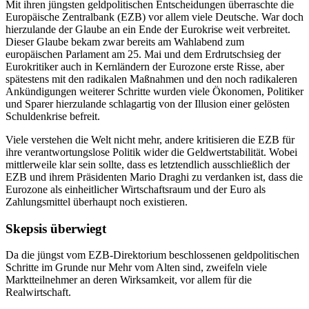
Mit ihren jüngsten geldpolitischen Entscheidungen überraschte die
Europäische Zentralbank (EZB) vor allem viele Deutsche. War doch
hierzulande der Glaube an ein Ende der Eurokrise weit verbreitet.
Dieser Glaube bekam zwar bereits am Wahlabend zum
europäischen Parlament am 25. Mai und dem Erdrutschsieg der
Eurokritiker auch in Kernländern der Eurozone erste Risse, aber
spätestens mit den radikalen Maßnahmen und den noch radikaleren
Ankündigungen weiterer Schritte wurden viele Ökonomen, Politiker
und Sparer hierzulande schlagartig von der Illusion einer gelösten
Schuldenkrise befreit.
Viele verstehen die Welt nicht mehr, andere kritisieren die EZB für
ihre verantwortungslose Politik wider die Geldwertstabilität. Wobei
mittlerweile klar sein sollte, dass es letztendlich ausschließlich der
EZB und ihrem Präsidenten Mario Draghi zu verdanken ist, dass die
Eurozone als einheitlicher Wirtschaftsraum und der Euro als
Zahlungsmittel überhaupt noch existieren.
Skepsis überwiegt
Da die jüngst vom EZB-Direktorium beschlossenen geldpolitischen
Schritte im Grunde nur Mehr vom Alten sind, zweifeln viele
Marktteilnehmer an deren Wirksamkeit, vor allem für die
Realwirtschaft.