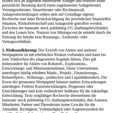
richten sich an allgemein interessierte Anleger und ersetzen keine
persönliche Beratung durch einen zugelassenen Anlageberater,
Vermögensberater, Steuerberater oder Rechtsanwalt.
Anlageentscheidungen sollten stets auf Grundlage eigener
Recherche und unter Berücksichtigung der persönlichen finanziellen
Situation, Risikobereitschaft und Anlageziele getroffen werden.
Zwischen der hanseatic stock publishing UG (haftungsbeschränkt)
und den Lesern bzw. Nutzern von Miningscout.de entsteht durch die
Nutzung der Inhalte kein Beratungs-, Auskunfts- oder
Vertragsverhältnis.
2. Risikoaufklärung:
Der Erwerb von Aktien und anderen
Wertpapieren ist mit erheblichen Risiken verbunden und kann bis
zum Totalverlust des eingesetzten Kapitals führen. Dies gilt
insbesondere für Aktien von Rohstoff-, Explorations-,
Entwicklungs- und Minenunternehmen. Diese Unternehmen
unterliegen häufig erhöhten Markt-, Projekt-, Finanzierungs-,
Rohstoffpreis-, Währungs-, politischen und Liquiditätsrisiken. Die
Kurse der genannten Wertpapiere können starken Schwankungen
unterliegen. Frühere Kursentwicklungen, Prognosen oder
Einschätzungen sind kein verlässlicher Indikator für die zukünftige
Entwicklung. Trotz sorgfältiger Recherche übernehmen die
hanseatic stock publishing UG (haftungsbeschränkt), ihre Autoren,
Mitarbeiter, Partner und Dienstleister keine Gewähr für die
Aktualität, Richtigkeit, Vollständigkeit oder Angemessenheit der