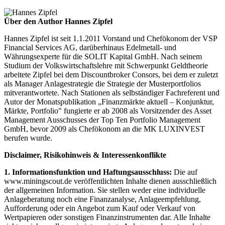
Über den Author Hannes Zipfel
Hannes Zipfel ist seit 1.1.2011 Vorstand und Chefökonom der VSP
Financial Services AG, darüberhinaus Edelmetall- und
Währungsexperte für die SOLIT Kapital GmbH. Nach seinem
Studium der Volkswirtschaftslehre mit Schwerpunkt Geldtheorie
arbeitete Zipfel bei dem Discountbroker Consors, bei dem er zuletzt
als Manager Anlagestrategie die Strategie der Musterportfolios
mitverantwortete. Nach Stationen als selbständiger Fachreferent und
Autor der Monatspublikation „Finanzmärkte aktuell – Konjunktur,
Märkte, Portfolio" fungierte er ab 2008 als Vorsitzender des Asset
Management Ausschusses der Top Ten Portfolio Management
GmbH, bevor 2009 als Chefökonom an die MK LUXINVEST
berufen wurde.
Disclaimer, Risikohinweis & Interessenkonflikte
1. Informationsfunktion und Haftungsausschluss:
Die auf
www.miningscout.de veröffentlichten Inhalte dienen ausschließlich
der allgemeinen Information. Sie stellen weder eine individuelle
Anlageberatung noch eine Finanzanalyse, Anlageempfehlung,
Aufforderung oder ein Angebot zum Kauf oder Verkauf von
Wertpapieren oder sonstigen Finanzinstrumenten dar. Alle Inhalte