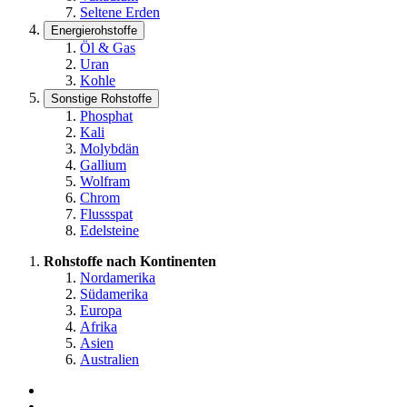
Seltene Erden
Energierohstoffe
Öl & Gas
Uran
Kohle
Sonstige Rohstoffe
Phosphat
Kali
Molybdän
Gallium
Wolfram
Chrom
Flussspat
Edelsteine
Rohstoffe nach Kontinenten
Nordamerika
Südamerika
Europa
Afrika
Asien
Australien