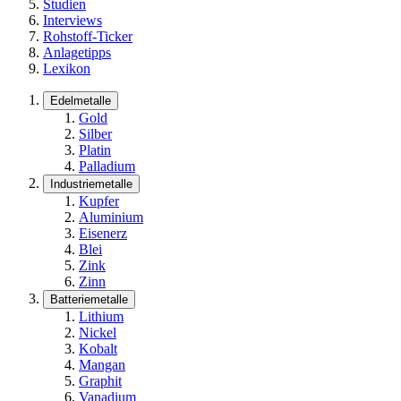
Studien
Interviews
Rohstoff-Ticker
Anlagetipps
Lexikon
Edelmetalle
Gold
Silber
Platin
Palladium
Industriemetalle
Kupfer
Aluminium
Eisenerz
Blei
Zink
Zinn
Batteriemetalle
Lithium
Nickel
Kobalt
Mangan
Graphit
Vanadium