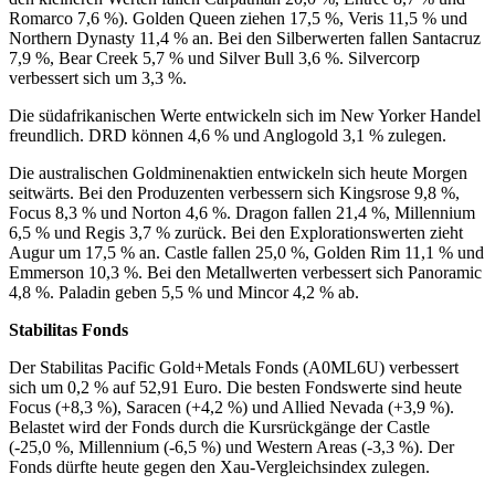
Romarco 7,6 %). Golden Queen ziehen 17,5 %, Veris 11,5 % und
Northern Dynasty 11,4 % an. Bei den Silberwerten fallen Santacruz
7,9 %, Bear Creek 5,7 % und Silver Bull 3,6 %. Silvercorp
verbessert sich um 3,3 %.
Die südafrikanischen Werte entwickeln sich im New Yorker Handel
freundlich. DRD können 4,6 % und Anglogold 3,1 % zulegen.
Die australischen Goldminenaktien entwickeln sich heute Morgen
seitwärts. Bei den Produzenten verbessern sich Kingsrose 9,8 %,
Focus 8,3 % und Norton 4,6 %. Dragon fallen 21,4 %, Millennium
6,5 % und Regis 3,7 % zurück. Bei den Explorationswerten zieht
Augur um 17,5 % an. Castle fallen 25,0 %, Golden Rim 11,1 % und
Emmerson 10,3 %. Bei den Metallwerten verbessert sich Panoramic
4,8 %. Paladin geben 5,5 % und Mincor 4,2 % ab.
Stabilitas Fonds
Der Stabilitas Pacific Gold+Metals Fonds (A0ML6U) verbessert
sich um 0,2 % auf 52,91 Euro. Die besten Fondswerte sind heute
Focus (+8,3 %), Saracen (+4,2 %) und Allied Nevada (+3,9 %).
Belastet wird der Fonds durch die Kursrückgänge der Castle
(-25,0 %, Millennium (-6,5 %) und Western Areas (-3,3 %). Der
Fonds dürfte heute gegen den Xau-Vergleichsindex zulegen.