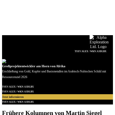
TSXV:ALEX / WKN:A3DLBX
Großprojektentwickler am Horn von Afrika
Erschließung von Gold, Kupfer und Basismetallen im Arabisch-Nubischen Schild mit
Ressourcenziel 2026
TSXV:ALEX / WKN:A3DLBX
TSXV:ALEX / WKN:A3DLBX
Jetzt informieren
TSXV:ALEX / WKN:A3DLBX
Frühere Kolumnen von Martin Siegel