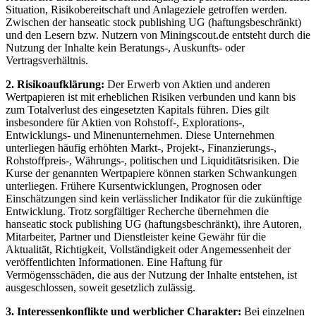
Situation, Risikobereitschaft und Anlageziele getroffen werden.
Zwischen der hanseatic stock publishing UG (haftungsbeschränkt)
und den Lesern bzw. Nutzern von Miningscout.de entsteht durch die
Nutzung der Inhalte kein Beratungs-, Auskunfts- oder
Vertragsverhältnis.
2. Risikoaufklärung:
Der Erwerb von Aktien und anderen
Wertpapieren ist mit erheblichen Risiken verbunden und kann bis
zum Totalverlust des eingesetzten Kapitals führen. Dies gilt
insbesondere für Aktien von Rohstoff-, Explorations-,
Entwicklungs- und Minenunternehmen. Diese Unternehmen
unterliegen häufig erhöhten Markt-, Projekt-, Finanzierungs-,
Rohstoffpreis-, Währungs-, politischen und Liquiditätsrisiken. Die
Kurse der genannten Wertpapiere können starken Schwankungen
unterliegen. Frühere Kursentwicklungen, Prognosen oder
Einschätzungen sind kein verlässlicher Indikator für die zukünftige
Entwicklung. Trotz sorgfältiger Recherche übernehmen die
hanseatic stock publishing UG (haftungsbeschränkt), ihre Autoren,
Mitarbeiter, Partner und Dienstleister keine Gewähr für die
Aktualität, Richtigkeit, Vollständigkeit oder Angemessenheit der
veröffentlichten Informationen. Eine Haftung für
Vermögensschäden, die aus der Nutzung der Inhalte entstehen, ist
ausgeschlossen, soweit gesetzlich zulässig.
3. Interessenkonflikte und werblicher Charakter:
Bei einzelnen