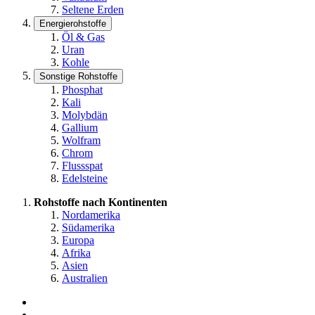
Seltene Erden
Energierohstoffe
Öl & Gas
Uran
Kohle
Sonstige Rohstoffe
Phosphat
Kali
Molybdän
Gallium
Wolfram
Chrom
Flussspat
Edelsteine
Rohstoffe nach Kontinenten
Nordamerika
Südamerika
Europa
Afrika
Asien
Australien