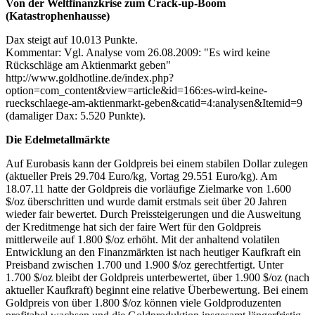
Von der Weltfinanzkrise zum Crack-up-Boom
(Katastrophenhausse)
Dax steigt auf 10.013 Punkte.
Kommentar: Vgl. Analyse vom 26.08.2009: "Es wird keine
Rückschläge am Aktienmarkt geben"
http://www.goldhotline.de/index.php?
option=com_content&view=article&id=166:es-wird-keine-
rueckschlaege-am-aktienmarkt-geben&catid=4:analysen&Itemid=9
(damaliger Dax: 5.520 Punkte).
Die Edelmetallmärkte
Auf Eurobasis kann der Goldpreis bei einem stabilen Dollar zulegen
(aktueller Preis 29.704 Euro/kg, Vortag 29.551 Euro/kg). Am
18.07.11 hatte der Goldpreis die vorläufige Zielmarke von 1.600
$/oz überschritten und wurde damit erstmals seit über 20 Jahren
wieder fair bewertet. Durch Preissteigerungen und die Ausweitung
der Kreditmenge hat sich der faire Wert für den Goldpreis
mittlerweile auf 1.800 $/oz erhöht. Mit der anhaltend volatilen
Entwicklung an den Finanzmärkten ist nach heutiger Kaufkraft ein
Preisband zwischen 1.700 und 1.900 $/oz gerechtfertigt. Unter
1.700 $/oz bleibt der Goldpreis unterbewertet, über 1.900 $/oz (nach
aktueller Kaufkraft) beginnt eine relative Überbewertung. Bei einem
Goldpreis von über 1.800 $/oz können viele Goldproduzenten