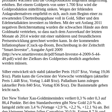
profitabel wachsen und die Goldproduktion insgesamt längerfristig
erhöhen. Bei einem Goldpreis von unter 1.700 $/oz wird die
Goldproduktion mittelfristig sinken. Wegen der fehlenden
Anlagealternativen empfiehlt es sich, auch zum Beginn einer zu
erwartenden Übertreibungsphase voll in Gold, Silber und den
Edelmetallaktien investiert zu bleiben. Mit der seit Anfang 2011
negativen Berichterstattung wurden die schwachen Hände aus dem
Goldmarkt vertrieben, so dass nach dem Ausverkauf der letzten
Monate ab 2014 wieder mit einer stabileren und freundlicheren
Preisentwicklung gerechnet werden kann. In der kommenden
Inflationsphase (Crack-up-Boom, Beschreibung in der Zeitschrift
"Smart-Investor", Ausgabe April 2009
(http://www.smartinvestor.de/pdf/Smart-Investor-4-2009-S-44-
49.pdf) wird der Zielkurs des Goldpreises deutlich angehoben
werden müssen.
Silber entwickelt sich stabil (aktueller Preis 19,07 $/oz, Vortag 19,06
$/oz). Platin kann die Gewinne der Vorwoche verteidigen (aktueller
Preis 1.448 $/oz, Vortag 1.448 $/oz). Palladium kann zulegen
(aktueller Preis 840 $/oz, Vortag 836 $/oz). Die Basismetalle geben
leicht nach.
Der New Yorker Xau-Goldminenindex verliert 0,3 % oder 0,3 auf
86,4 Punkte. Bei den Standardwerten gibt New Gold 2,0 % ab.
Iamgold zieht um 3,4 % (Vortage +2,9 %, +2,2 %, +12,1 %) an. Bei
den kleineren Werten fallen Carpathian 20,0 %, Entree 8,7 % und