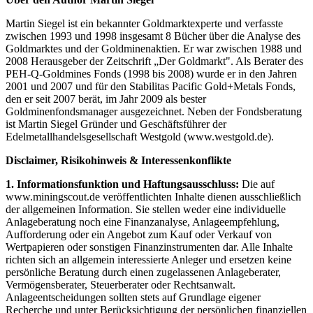
Martin Siegel ist ein bekannter Goldmarktexperte und verfasste
zwischen 1993 und 1998 insgesamt 8 Bücher über die Analyse des
Goldmarktes und der Goldminenaktien. Er war zwischen 1988 und
2008 Herausgeber der Zeitschrift „Der Goldmarkt". Als Berater des
PEH-Q-Goldmines Fonds (1998 bis 2008) wurde er in den Jahren
2001 und 2007 und für den Stabilitas Pacific Gold+Metals Fonds,
den er seit 2007 berät, im Jahr 2009 als bester
Goldminenfondsmanager ausgezeichnet. Neben der Fondsberatung
ist Martin Siegel Gründer und Geschäftsführer der
Edelmetallhandelsgesellschaft Westgold (www.westgold.de).
Disclaimer, Risikohinweis & Interessenkonflikte
1. Informationsfunktion und Haftungsausschluss:
Die auf
www.miningscout.de veröffentlichten Inhalte dienen ausschließlich
der allgemeinen Information. Sie stellen weder eine individuelle
Anlageberatung noch eine Finanzanalyse, Anlageempfehlung,
Aufforderung oder ein Angebot zum Kauf oder Verkauf von
Wertpapieren oder sonstigen Finanzinstrumenten dar. Alle Inhalte
richten sich an allgemein interessierte Anleger und ersetzen keine
persönliche Beratung durch einen zugelassenen Anlageberater,
Vermögensberater, Steuerberater oder Rechtsanwalt.
Anlageentscheidungen sollten stets auf Grundlage eigener
Recherche und unter Berücksichtigung der persönlichen finanziellen