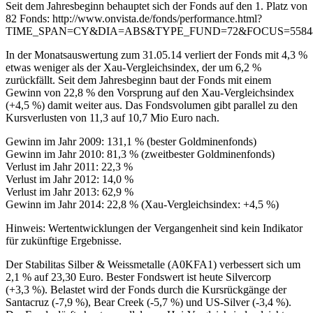
Seit dem Jahresbeginn behauptet sich der Fonds auf den 1. Platz von
82 Fonds: http://www.onvista.de/fonds/performance.html?
TIME_SPAN=CY&DIA=ABS&TYPE_FUND=72&FOCUS=5584
In der Monatsauswertung zum 31.05.14 verliert der Fonds mit 4,3 %
etwas weniger als der Xau-Vergleichsindex, der um 6,2 %
zurückfällt. Seit dem Jahresbeginn baut der Fonds mit einem
Gewinn von 22,8 % den Vorsprung auf den Xau-Vergleichsindex
(+4,5 %) damit weiter aus. Das Fondsvolumen gibt parallel zu den
Kursverlusten von 11,3 auf 10,7 Mio Euro nach.
Gewinn im Jahr 2009: 131,1 % (bester Goldminenfonds)
Gewinn im Jahr 2010: 81,3 % (zweitbester Goldminenfonds)
Verlust im Jahr 2011: 22,3 %
Verlust im Jahr 2012: 14,0 %
Verlust im Jahr 2013: 62,9 %
Gewinn im Jahr 2014: 22,8 % (Xau-Vergleichsindex: +4,5 %)
Hinweis: Wertentwicklungen der Vergangenheit sind kein Indikator
für zukünftige Ergebnisse.
Der Stabilitas Silber & Weissmetalle (A0KFA1) verbessert sich um
2,1 % auf 23,30 Euro. Bester Fondswert ist heute Silvercorp
(+3,3 %). Belastet wird der Fonds durch die Kursrückgänge der
Santacruz (-7,9 %), Bear Creek (-5,7 %) und US-Silver (-3,4 %).