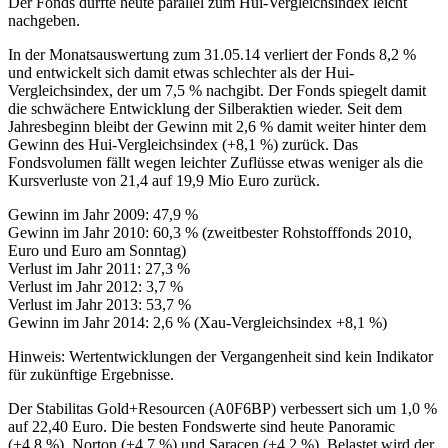
Der Fonds dürfte heute parallel zum Hui-Vergleichsindex leicht
nachgeben.
In der Monatsauswertung zum 31.05.14 verliert der Fonds 8,2 %
und entwickelt sich damit etwas schlechter als der Hui-
Vergleichsindex, der um 7,5 % nachgibt. Der Fonds spiegelt damit
die schwächere Entwicklung der Silberaktien wieder. Seit dem
Jahresbeginn bleibt der Gewinn mit 2,6 % damit weiter hinter dem
Gewinn des Hui-Vergleichsindex (+8,1 %) zurück. Das
Fondsvolumen fällt wegen leichter Zuflüsse etwas weniger als die
Kursverluste von 21,4 auf 19,9 Mio Euro zurück.
Gewinn im Jahr 2009: 47,9 %
Gewinn im Jahr 2010: 60,3 % (zweitbester Rohstofffonds 2010,
Euro und Euro am Sonntag)
Verlust im Jahr 2011: 27,3 %
Verlust im Jahr 2012: 3,7 %
Verlust im Jahr 2013: 53,7 %
Gewinn im Jahr 2014: 2,6 % (Xau-Vergleichsindex +8,1 %)
Hinweis: Wertentwicklungen der Vergangenheit sind kein Indikator
für zukünftige Ergebnisse.
Der Stabilitas Gold+Resourcen (A0F6BP) verbessert sich um 1,0 %
auf 22,40 Euro. Die besten Fondswerte sind heute Panoramic
(+4,8 %), Norton (+4,7 %) und Saracen (+4,2 %). Belastet wird der