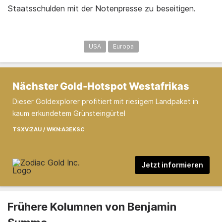
Staatsschulden mit der Notenpresse zu beseitigen.
USA
Europa
Nächster Gold-Hotspot Westafrikas
Dieser Goldexplorer profitiert mit riesigem Landpaket in
kaum erkundetem Grünsteingürtel
TSXV:ZAU / WKN:A3EKSC
Jetzt informieren
Frühere Kolumnen von Benjamin