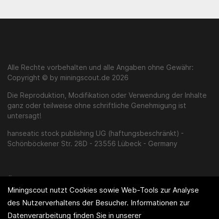
Alle Rechte vorbehalten und alle Angaben ohne Gewähr:
Copyright © by miningscout.de 2026
Die Reproduktion, Modifikation oder Verwendung der Inhalte
ganz oder teilweise ohne schriftliche Genehmigung ist
untersagt!
hanseatic stock publishing UG (haftungsbeschränkt) -
Schönböckener Str. 28D - 23556 Lübeck - Germany
Über uns
Miningscout nutzt Cookies sowie Web-Tools zur Analyse
Impressum
des Nutzerverhaltens der Besucher. Informationen zur
Disclaimer / AGB
Datenverarbeitung finden Sie in unserer