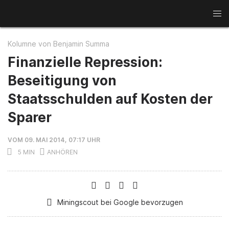
News
Kolumne von Benjamin Summa
Kupfer
Gold
Rohstoffwochen
Finanzielle Repression:
Beseitigung von
Aluminium
Minenaktien
Staatsschulden auf Kosten der
Seltene Erden
Lithium
Interviews
Sparer
VOM 09. MAI 2014, 07:17 UHR
5 MIN
Miningscout bei Google bevorzugen