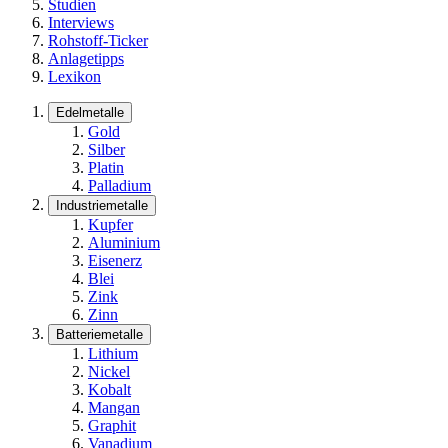
Studien
Interviews
Rohstoff-Ticker
Anlagetipps
Lexikon
Edelmetalle
Gold
Silber
Platin
Palladium
Industriemetalle
Kupfer
Aluminium
Eisenerz
Blei
Zink
Zinn
Batteriemetalle
Lithium
Nickel
Kobalt
Mangan
Graphit
Vanadium