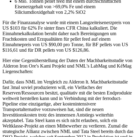
6 Mio. Tonnen pellet feed mit einem durchschnittlichen
Eisenerzgehalt von >69,0% Fe und einem
Siliciumdioxidgehalt von 2,2% SiO2
Für die Finanzanalyse wurde mit einem Langzeiteisenerzpreis von
US $103 für 62% Fe sinter fines CFR China kalkuliert. Die
Einnahmekalkulation beruht daher nach Bereinigungen um
Frachtkosten und Erzqualitäten für pellet feed auf einem
Einnahmepreis von US $90,00 pro Tonne, für BF pellets von US
$116,61 und für DR pellets von US $126,86.
Hier eine Gegenüberstellung der Daten der Machbarkeitsstudie von
Alderon Iron Ore's Kami Projekt und NML's LabMag und KéMag
Liegenschaften:
Dafür, dass NML im Vergleich zu Alderon lt. Machbarkeitsstudie
fast 3mal soviel produzieren will, ein Vielfaches der
Reserven/Ressourcen besitzt, qualitativ mit die besten Endprodukte
weltweit herstellen kann und in Verbindung mit der ferroduct-
Pipeline eine einzigartige, aber kostenintensivere
Transportalternative vorzuweisen hat, sind die neuen
Investitionskosten trotz des immensen Antstiegs weiterhin
akzeptabel. Tata Steel kann es sich nicht erlauben, solch ein
Weltklasse-Projekt an einen Mitbewerber zu verlieren. Zumal die
strategische Allianz zwischen NML und Tata Steel bereits durch das
DSO Projekt, welches seit September 2012 in Produktion ist und in