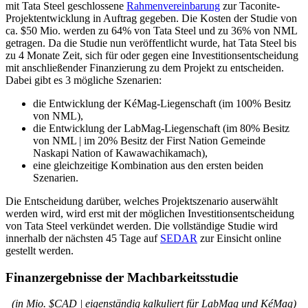
mit Tata Steel geschlossene
Rahmenvereinbarung
zur Taconite-
Projektentwicklung in Auftrag gegeben. Die Kosten der Studie von
ca. $50 Mio. werden zu 64% von Tata Steel und zu 36% von NML
getragen. Da die Studie nun veröffentlicht wurde, hat Tata Steel bis
zu 4 Monate Zeit, sich für oder gegen eine Investitionsentscheidung
mit anschließender Finanzierung zu dem Projekt zu entscheiden.
Dabei gibt es 3 mögliche Szenarien:
die Entwicklung der KéMag-Liegenschaft (im 100% Besitz
von NML),
die Entwicklung der LabMag-Liegenschaft (im 80% Besitz
von NML | im 20% Besitz der First Nation Gemeinde
Naskapi Nation of Kawawachikamach),
eine gleichzeitige Kombination aus den ersten beiden
Szenarien.
Die Entscheidung darüber, welches Projektszenario auserwählt
werden wird, wird erst mit der möglichen Investitionsentscheidung
von Tata Steel verkündet werden. Die vollständige Studie wird
innerhalb der nächsten 45 Tage auf
SEDAR
zur Einsicht online
gestellt werden.
Finanzergebnisse der Machbarkeitsstudie
(in Mio. $CAD | eigenständig kalkuliert für LabMag und KéMag)