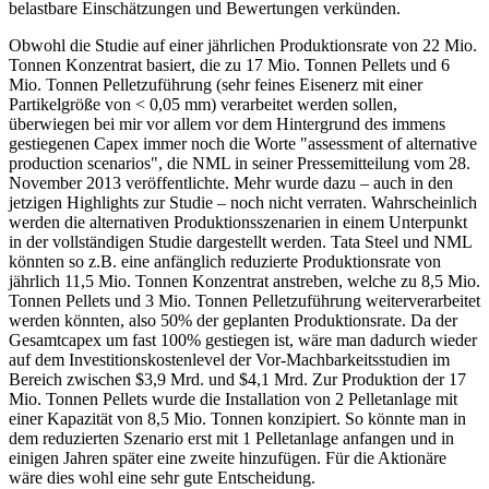
belastbare Einschätzungen und Bewertungen verkünden.
Obwohl die Studie auf einer jährlichen Produktionsrate von 22 Mio.
Tonnen Konzentrat basiert, die zu 17 Mio. Tonnen Pellets und 6
Mio. Tonnen Pelletzuführung (sehr feines Eisenerz mit einer
Partikelgröße von < 0,05 mm) verarbeitet werden sollen,
überwiegen bei mir vor allem vor dem Hintergrund des immens
gestiegenen Capex immer noch die Worte "assessment of alternative
production scenarios", die NML in seiner Pressemitteilung vom 28.
November 2013 veröffentlichte. Mehr wurde dazu – auch in den
jetzigen Highlights zur Studie – noch nicht verraten. Wahrscheinlich
werden die alternativen Produktionsszenarien in einem Unterpunkt
in der vollständigen Studie dargestellt werden. Tata Steel und NML
könnten so z.B. eine anfänglich reduzierte Produktionsrate von
jährlich 11,5 Mio. Tonnen Konzentrat anstreben, welche zu 8,5 Mio.
Tonnen Pellets und 3 Mio. Tonnen Pelletzuführung weiterverarbeitet
werden könnten, also 50% der geplanten Produktionsrate. Da der
Gesamtcapex um fast 100% gestiegen ist, wäre man dadurch wieder
auf dem Investitionskostenlevel der Vor-Machbarkeitsstudien im
Bereich zwischen $3,9 Mrd. und $4,1 Mrd. Zur Produktion der 17
Mio. Tonnen Pellets wurde die Installation von 2 Pelletanlage mit
einer Kapazität von 8,5 Mio. Tonnen konzipiert. So könnte man in
dem reduzierten Szenario erst mit 1 Pelletanlage anfangen und in
einigen Jahren später eine zweite hinzufügen. Für die Aktionäre
wäre dies wohl eine sehr gute Entscheidung.