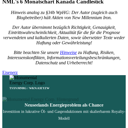
NML's 6 Monatschart Kanada Candlestick
Hinweis analog zu §34b WpHG: Der Autor (zugleich auch
Blogbetreiber) hält Aktien von New Millennium Iron.
Der Autor übernimmt bezüglich Richtigkeit, Genauigkeit,
Eintrittswahrscheinlichkeit, Aktualität für die für die Prognose
verwendeten und kalkulierten Daten, sowie übersetzter Texte weder
Haftung oder Gewährleistung!
Bitte beachten Sie unsere
Hinweise
zu Haftung, Risiken,
Interessenskonflikten, Informationsverteilungsbeschränkungen,
Datenschutz und Urheberrecht!
Eisenerz
TSXV:MNRG / WKN:A3EYZW
Neuseelands Energieproblem als Chance
Investition in lukrative Öl- und Gasproduktionen mit skalierbarem Royalty-
Modell