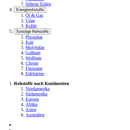
Seltene Erden
Energierohstoffe
Öl & Gas
Uran
Kohle
Sonstige Rohstoffe
Phosphat
Kali
Molybdän
Gallium
Wolfram
Chrom
Flussspat
Edelsteine
Rohstoffe nach Kontinenten
Nordamerika
Südamerika
Europa
Afrika
Asien
Australien