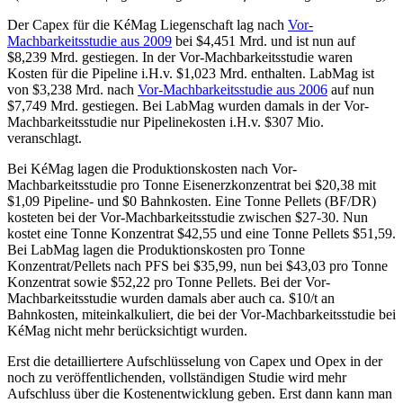
Der Capex für die KéMag Liegenschaft lag nach
Vor-
Machbarkeitsstudie aus 2009
bei $4,451 Mrd. und ist nun auf
$8,239 Mrd. gestiegen. In der Vor-Machbarkeitsstudie waren
Kosten für die Pipeline i.H.v. $1,023 Mrd. enthalten. LabMag ist
von $3,238 Mrd. nach
Vor-Machbarkeitsstudie aus 2006
auf nun
$7,749 Mrd. gestiegen. Bei LabMag wurden damals in der Vor-
Machbarkeitsstudie nur Pipelinekosten i.H.v. $307 Mio.
veranschlagt.
Bei KéMag lagen die Produktionskosten nach Vor-
Machbarkeitsstudie pro Tonne Eisenerzkonzentrat bei $20,38 mit
$1,09 Pipeline- und $0 Bahnkosten. Eine Tonne Pellets (BF/DR)
kosteten bei der Vor-Machbarkeitsstudie zwischen $27-30. Nun
kostet eine Tonne Konzentrat $42,55 und eine Tonne Pellets $51,59.
Bei LabMag lagen die Produktionskosten pro Tonne
Konzentrat/Pellets nach PFS bei $35,99, nun bei $43,03 pro Tonne
Konzentrat sowie $52,22 pro Tonne Pellets. Bei der Vor-
Machbarkeitsstudie wurden damals aber auch ca. $10/t an
Bahnkosten, miteinkalkuliert, die bei der Vor-Machbarkeitsstudie bei
KéMag nicht mehr berücksichtigt wurden.
Erst die detailliertere Aufschlüsselung von Capex und Opex in der
noch zu veröffentlichenden, vollständigen Studie wird mehr
Aufschluss über die Kostenentwicklung geben. Erst dann kann man