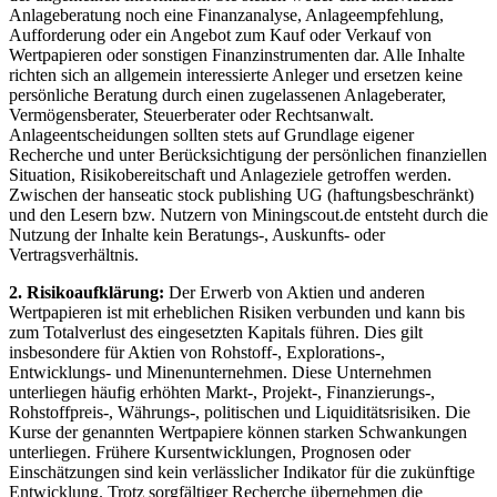
Anlageberatung noch eine Finanzanalyse, Anlageempfehlung,
Aufforderung oder ein Angebot zum Kauf oder Verkauf von
Wertpapieren oder sonstigen Finanzinstrumenten dar. Alle Inhalte
richten sich an allgemein interessierte Anleger und ersetzen keine
persönliche Beratung durch einen zugelassenen Anlageberater,
Vermögensberater, Steuerberater oder Rechtsanwalt.
Anlageentscheidungen sollten stets auf Grundlage eigener
Recherche und unter Berücksichtigung der persönlichen finanziellen
Situation, Risikobereitschaft und Anlageziele getroffen werden.
Zwischen der hanseatic stock publishing UG (haftungsbeschränkt)
und den Lesern bzw. Nutzern von Miningscout.de entsteht durch die
Nutzung der Inhalte kein Beratungs-, Auskunfts- oder
Vertragsverhältnis.
2. Risikoaufklärung:
Der Erwerb von Aktien und anderen
Wertpapieren ist mit erheblichen Risiken verbunden und kann bis
zum Totalverlust des eingesetzten Kapitals führen. Dies gilt
insbesondere für Aktien von Rohstoff-, Explorations-,
Entwicklungs- und Minenunternehmen. Diese Unternehmen
unterliegen häufig erhöhten Markt-, Projekt-, Finanzierungs-,
Rohstoffpreis-, Währungs-, politischen und Liquiditätsrisiken. Die
Kurse der genannten Wertpapiere können starken Schwankungen
unterliegen. Frühere Kursentwicklungen, Prognosen oder
Einschätzungen sind kein verlässlicher Indikator für die zukünftige
Entwicklung. Trotz sorgfältiger Recherche übernehmen die