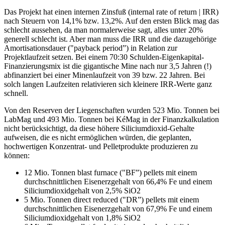
Das Projekt hat einen internen Zinsfuß (internal rate of return | IRR)
nach Steuern von 14,1% bzw. 13,2%. Auf den ersten Blick mag das
schlecht aussehen, da man normalerweise sagt, alles unter 20%
generell schlecht ist. Aber man muss die IRR und die dazugehörige
Amortisationsdauer ("payback period”) in Relation zur
Projektlaufzeit setzen. Bei einem 70:30 Schulden-Eigenkapital-
Finanzierungsmix ist die gigantische Mine nach nur 3,5 Jahren (!)
abfinanziert bei einer Minenlaufzeit von 39 bzw. 22 Jahren. Bei
solch langen Laufzeiten relativieren sich kleinere IRR-Werte ganz
schnell.
Von den Reserven der Liegenschaften wurden 523 Mio. Tonnen bei
LabMag und 493 Mio. Tonnen bei KéMag in der Finanzkalkulation
nicht berücksichtigt, da diese höhere Siliciumdioxid-Gehalte
aufweisen, die es nicht ermöglichen würden, die geplanten,
hochwertigen Konzentrat- und Pelletprodukte produzieren zu
können:
12 Mio. Tonnen blast furnace ("BF”) pellets mit einem
durchschnittlichen Eisenerzgehalt von 66,4% Fe und einem
Siliciumdioxidgehalt von 2,5% SiO2
5 Mio. Tonnen direct reduced ("DR”) pellets mit einem
durchschnittlichen Eisenerzgehalt von 67,9% Fe und einem
Siliciumdioxidgehalt von 1,8% SiO2