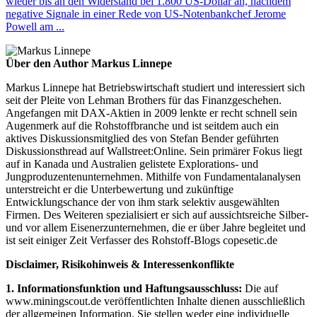
wieder bis an den Widerstand bei 1.800 US-Dollar an, nachdem
negative Signale in einer Rede von US-Notenbankchef Jerome
Powell am ...
Über den Author Markus Linnepe
Markus Linnepe hat Betriebswirtschaft studiert und interessiert sich
seit der Pleite von Lehman Brothers für das Finanzgeschehen.
Angefangen mit DAX-Aktien in 2009 lenkte er recht schnell sein
Augenmerk auf die Rohstoffbranche und ist seitdem auch ein
aktives Diskussionsmitglied des von Stefan Bender geführten
Diskussionsthread auf Wallstreet:Online. Sein primärer Fokus liegt
auf in Kanada und Australien gelistete Explorations- und
Jungproduzentenunternehmen. Mithilfe von Fundamentalanalysen
unterstreicht er die Unterbewertung und zukünftige
Entwicklungschance der von ihm stark selektiv ausgewählten
Firmen. Des Weiteren spezialisiert er sich auf aussichtsreiche Silber-
und vor allem Eisenerzunternehmen, die er über Jahre begleitet und
ist seit einiger Zeit Verfasser des Rohstoff-Blogs copesetic.de
Disclaimer, Risikohinweis & Interessenkonflikte
1. Informationsfunktion und Haftungsausschluss:
Die auf
www.miningscout.de veröffentlichten Inhalte dienen ausschließlich
der allgemeinen Information. Sie stellen weder eine individuelle