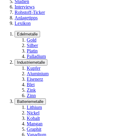
Studien
Interviews
Rohstoff-Ticker
Anlagetipps
Lexikon
Edelmetalle
Gold
Silber
Platin
Palladium
Industriemetalle
Kupfer
Aluminium
Eisenerz
Blei
Zink
Zinn
Batteriemetalle
Lithium
Nickel
Kobalt
Mangan
Graphit
Vanadium