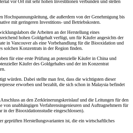
rial vor Ort mit sehr hohen Investitionen verbunden und stellen
neuen Hochspannungsleitung, die außerdem von der Genehmigung bis
tive mit geringeren Investitions- und Betriebskosten.
wicklungslabors die Arbeiten an der Herstellung eines
usreichend hohen Goldgehalt verfügt, um für Käufer angesichts der
rate in Vancouver als eine Vorbehandlung für die Biooxidation und
s solchen Konzentrats in der Region finden.
ben für eine erste Prüfung an potenzielle Käufer in China und
otenzieller Käufer des Goldgehaltes und der im Konzentrat
en.
gt würden. Dabei stellte man fest, dass die wichtigsten dieser
erpresse erworben und bezahlt, die sich schon in Malaysia befindet
n Anschluss an den Zerkleinerungskreislauf und die Leitungen für den
, die von unabhängigen Verfahrensingenieuren und Auftragnehmern für
 in der Biooxidationsstudie eingeschlossen).
geprüften Herstellungsvarianten ist, die ein wirtschaftliches