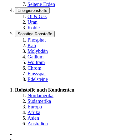
Seltene Erden
Energierohstoffe
Öl & Gas
Uran
Kohle
Sonstige Rohstoffe
Phosphat
Kali
Molybdän
Gallium
Wolfram
Chrom
Flussspat
Edelsteine
Rohstoffe nach Kontinenten
Nordamerika
Südamerika
Europa
Afrika
Asien
Australien