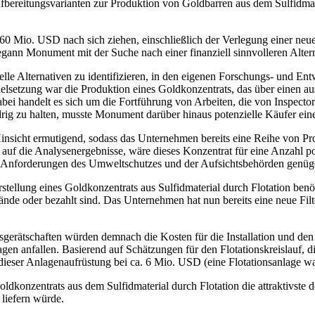
fbereitungsvarianten zur Produktion von Goldbarren aus dem Sulfidmate
d 60 Mio. USD nach sich ziehen, einschließlich der Verlegung einer 
gann Monument mit der Suche nach einer finanziell sinnvolleren Alterna
lle Alternativen zu identifizieren, in den eigenen Forschungs- und Ent
Zielsetzung war die Produktion eines Goldkonzentrats, das über einen a
bei handelt es sich um die Fortführung von Arbeiten, die von Inspecto
ig zu halten, musste Monument darüber hinaus potenzielle Käufer eine
insicht ermutigend, sodass das Unternehmen bereits eine Reihe von Pro
auf die Analysenergebnisse, wäre dieses Konzentrat für eine Anzahl p
f Anforderungen des Umweltschutzes und der Aufsichtsbehörden genüg
ellung eines Goldkonzentrats aus Sulfidmaterial durch Flotation benöti
lände oder bezahlt sind. Das Unternehmen hat nun bereits eine neue Filt
onsgerätschaften würden demnach die Kosten für die Installation und de
agen anfallen. Basierend auf Schätzungen für den Flotationskreislauf
eser Anlagenaufrüstung bei ca. 6 Mio. USD (eine Flotationsanlage war
nzentrats aus dem Sulfidmaterial durch Flotation die attraktivste der 
liefern würde.