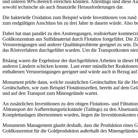
und unteren 90%-Bereich erreichen könnten. Allerdings sind diese Au
sowohl technische als auch finanzielle Herausforderungen dar.
Die bakterielle Oxidation zum Beispiel würde Investitionen von run
zum endgültigen Anschluss bis zu drei Jahre in dauern würde. Also be
Dabei hat man parallel zu den Anstrengungen, realisierbare kommerzie
Goldkonzentrats aus Sulfidmaterial durch Flotation fortgeführt. Die 
Verunreinigungen und anderer Qualitätsprobleme geeignet zu sein. Da
das Röstverfahren durchgeführt wurden. Um die Transportkosten niedr
Bislang waren die Ergebnisse der durchgeführten Arbeiten in dieser H
anderen Ländern schicken konnte. Laut erster mündlicher Reaktionen 
enthaltenen Verunreinigungen geeignet und würde auch in Bezug au
Monument prüfte dann, welche zusätzlichen Gerätschaften für die Herst
Gerätschaften, wie zum Beispiel Flotationszellen, bereits auf dem Ge
und auf den Transport zum Minengelände wartet.
An zusätzlichen Investitionen zu den obigen Flotations- und Filtrati
Abtransport der Aufbereitungsrückstände (Tailings) zu den Absetzanl
Komplettanlagen übernommen wurden, liegen die Investitionskosten di
Monuments Management glaubt deshalb, dass die Produktion eines Goldko
Goldkonzentrat für die Goldproduktion außerhalb des Minengeländes 