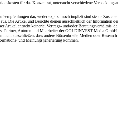
ktionskosten für das Konzentrat, untersucht verschiedene Verpackungsa
kaufsempfehlungen dar, weder explizit noch implizit sind sie als Zu
s. Die Artikel und Berichte dienen ausschließlich der Information de
kel entsteht keinerlei Vertrags- und/oder Beratungsverhältnis, da si
, dass Partner, Autoren und Mitarbeiter der GOLDINVEST Media GmbH A
nen nicht ausschließen, dass andere Börsenbriefe, Medien oder Researc
nformations- und Meinungsgenerierung kommen.