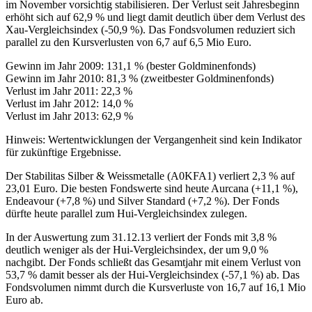
im November vorsichtig stabilisieren. Der Verlust seit Jahresbeginn
erhöht sich auf 62,9 % und liegt damit deutlich über dem Verlust des
Xau-Vergleichsindex (-50,9 %). Das Fondsvolumen reduziert sich
parallel zu den Kursverlusten von 6,7 auf 6,5 Mio Euro.
Gewinn im Jahr 2009: 131,1 % (bester Goldminenfonds)
Gewinn im Jahr 2010: 81,3 % (zweitbester Goldminenfonds)
Verlust im Jahr 2011: 22,3 %
Verlust im Jahr 2012: 14,0 %
Verlust im Jahr 2013: 62,9 %
Hinweis: Wertentwicklungen der Vergangenheit sind kein Indikator
für zukünftige Ergebnisse.
Der Stabilitas Silber & Weissmetalle (A0KFA1) verliert 2,3 % auf
23,01 Euro. Die besten Fondswerte sind heute Aurcana (+11,1 %),
Endeavour (+7,8 %) und Silver Standard (+7,2 %). Der Fonds
dürfte heute parallel zum Hui-Vergleichsindex zulegen.
In der Auswertung zum 31.12.13 verliert der Fonds mit 3,8 %
deutlich weniger als der Hui-Vergleichsindex, der um 9,0 %
nachgibt. Der Fonds schließt das Gesamtjahr mit einem Verlust von
53,7 % damit besser als der Hui-Vergleichsindex (-57,1 %) ab. Das
Fondsvolumen nimmt durch die Kursverluste von 16,7 auf 16,1 Mio
Euro ab.