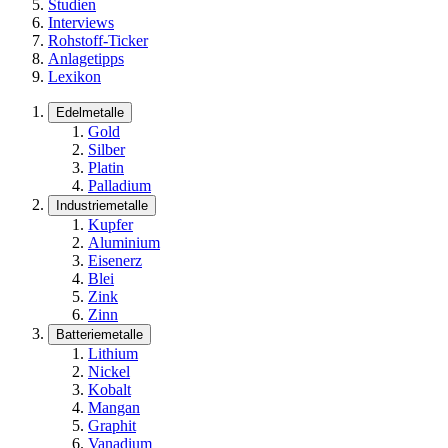
Studien
Interviews
Rohstoff-Ticker
Anlagetipps
Lexikon
Edelmetalle
Gold
Silber
Platin
Palladium
Industriemetalle
Kupfer
Aluminium
Eisenerz
Blei
Zink
Zinn
Batteriemetalle
Lithium
Nickel
Kobalt
Mangan
Graphit
Vanadium