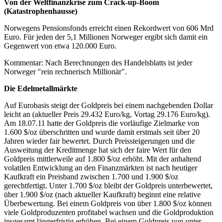
Von der Weltfinanzkrise zum Crack-up-Boom
(Katastrophenhausse)
Norwegens Pensionsfonds erreicht einen Rekordwert von 606 Mrd
Euro. Für jeden der 5,1 Millionen Norweger ergibt sich damit ein
Gegenwert von etwa 120.000 Euro.
Kommentar: Nach Berechnungen des Handelsblatts ist jeder
Norweger "rein rechnerisch Millionär".
Die Edelmetallmärkte
Auf Eurobasis steigt der Goldpreis bei einem nachgebenden Dollar
leicht an (aktueller Preis 29.432 Euro/kg, Vortag 29.176 Euro/kg).
Am 18.07.11 hatte der Goldpreis die vorläufige Zielmarke von
1.600 $/oz überschritten und wurde damit erstmals seit über 20
Jahren wieder fair bewertet. Durch Preissteigerungen und die
Ausweitung der Kreditmenge hat sich der faire Wert für den
Goldpreis mittlerweile auf 1.800 $/oz erhöht. Mit der anhaltend
volatilen Entwicklung an den Finanzmärkten ist nach heutiger
Kaufkraft ein Preisband zwischen 1.700 und 1.900 $/oz
gerechtfertigt. Unter 1.700 $/oz bleibt der Goldpreis unterbewertet,
über 1.900 $/oz (nach aktueller Kaufkraft) beginnt eine relative
Überbewertung. Bei einem Goldpreis von über 1.800 $/oz können
viele Goldproduzenten profitabel wachsen und die Goldproduktion
insgesamt längerfristig erhöhen. Bei einem Goldpreis von unter