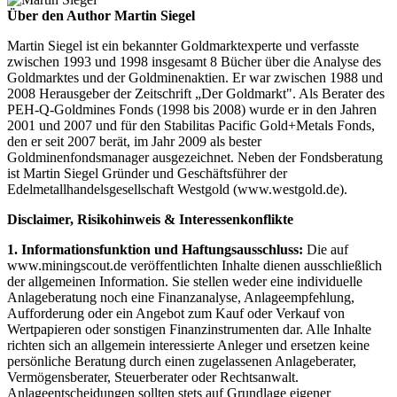
Über den Author Martin Siegel
Martin Siegel ist ein bekannter Goldmarktexperte und verfasste
zwischen 1993 und 1998 insgesamt 8 Bücher über die Analyse des
Goldmarktes und der Goldminenaktien. Er war zwischen 1988 und
2008 Herausgeber der Zeitschrift „Der Goldmarkt". Als Berater des
PEH-Q-Goldmines Fonds (1998 bis 2008) wurde er in den Jahren
2001 und 2007 und für den Stabilitas Pacific Gold+Metals Fonds,
den er seit 2007 berät, im Jahr 2009 als bester
Goldminenfondsmanager ausgezeichnet. Neben der Fondsberatung
ist Martin Siegel Gründer und Geschäftsführer der
Edelmetallhandelsgesellschaft Westgold (www.westgold.de).
Disclaimer, Risikohinweis & Interessenkonflikte
1. Informationsfunktion und Haftungsausschluss:
Die auf
www.miningscout.de veröffentlichten Inhalte dienen ausschließlich
der allgemeinen Information. Sie stellen weder eine individuelle
Anlageberatung noch eine Finanzanalyse, Anlageempfehlung,
Aufforderung oder ein Angebot zum Kauf oder Verkauf von
Wertpapieren oder sonstigen Finanzinstrumenten dar. Alle Inhalte
richten sich an allgemein interessierte Anleger und ersetzen keine
persönliche Beratung durch einen zugelassenen Anlageberater,
Vermögensberater, Steuerberater oder Rechtsanwalt.
Anlageentscheidungen sollten stets auf Grundlage eigener