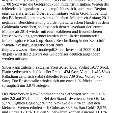
1.700 $/oz wird die Goldproduktion mittelfristig sinken. Wegen der
fehlenden Anlagealternativen empfiehlt es sich, auch zum Beginn
einer zu erwartenden Übertreibungsphase voll in Gold, Silber und
den Edelmetallaktien investiert zu bleiben. Mit der seit Anfang 2011
negativen Berichterstattung wurden die schwachen Hände aus dem
Goldmarkt vertrieben, so dass nach dem Ausverkauf der letzten
Monate ab 2014 wieder mit einer stabileren und freundlicheren
Preisentwicklung gerechnet werden kann. In der kommenden
Inflationsphase (Crack-up-Boom, Beschreibung in der Zeitschrift
"Smart-Investor", Ausgabe April 2009
(http://www.smartinvestor.de/pdf/Smart-Investor-4-2009-S-44-
49.pdf) wird der Zielkurs des Goldpreises deutlich angehoben
werden müssen.
Silber kann zulegen (aktueller Preis 20,20 $/oz, Vortag 19,77 $/oz).
Platin verbessert sich (aktueller Preis 1.434 $/oz, Vortag 1.418 $/oz).
Palladium zeigt sich stabil (aktueller Preis 739 $/oz, Vortag 737
$/oz). Die Basismetalle erholen sich um etwa 1 %. Nickel kann
sprunghaft um 3,8 % zulegen.
Der New Yorker Xau-Goldminenindex verbessert sich um 3,4 %
oder 2,8 auf 87,1 Punkte. Bei den Standardwerten ziehen Osisko
5,7 %, Agnico Eagle 5,2 % und New Gold 4,4 % an. Bei den
kleineren Werten erholen sich Colossus 33,3 %, San Gold 12,5 %
und Entree 12,1 %. Bei den Silberwerten können Aurcana 11,1 %,