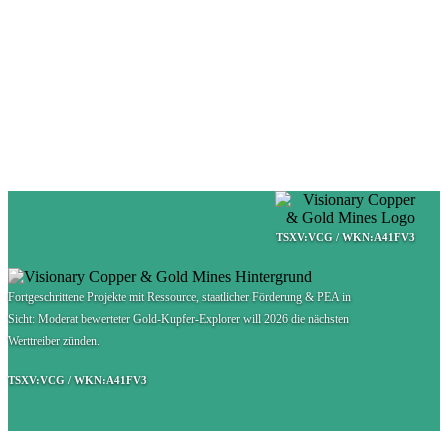
TSXV:VCG / WKN:A41FV3
Fortgeschrittene Projekte mit Ressource, staatlicher Förderung & PEA in
Sicht: Moderat bewerteter Gold-Kupfer-Explorer will 2026 die nächsten
Werttreiber zünden.
TSXV:VCG / WKN:A41FV3