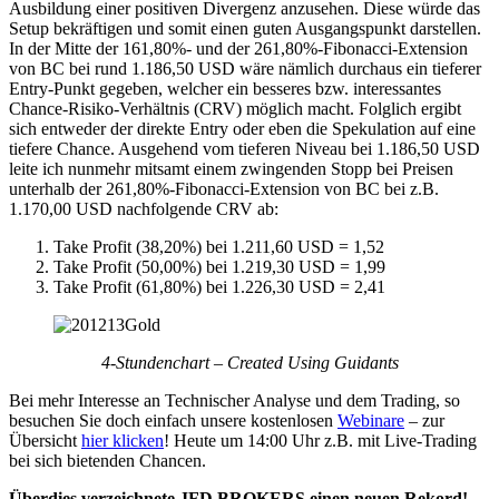
Ausbildung einer positiven Divergenz anzusehen. Diese würde das
Setup bekräftigen und somit einen guten Ausgangspunkt darstellen.
In der Mitte der 161,80%- und der 261,80%-Fibonacci-Extension
von BC bei rund 1.186,50 USD wäre nämlich durchaus ein tieferer
Entry-Punkt gegeben, welcher ein besseres bzw. interessantes
Chance-Risiko-Verhältnis (CRV) möglich macht. Folglich ergibt
sich entweder der direkte Entry oder eben die Spekulation auf eine
tiefere Chance. Ausgehend vom tieferen Niveau bei 1.186,50 USD
leite ich nunmehr mitsamt einem zwingenden Stopp bei Preisen
unterhalb der 261,80%-Fibonacci-Extension von BC bei z.B.
1.170,00 USD nachfolgende CRV ab:
Take Profit (38,20%) bei 1.211,60 USD = 1,52
Take Profit (50,00%) bei 1.219,30 USD = 1,99
Take Profit (61,80%) bei 1.226,30 USD = 2,41
4-Stundenchart – Created Using Guidants
Bei mehr Interesse an Technischer Analyse und dem Trading, so
besuchen Sie doch einfach unsere kostenlosen
Webinare
– zur
Übersicht
hier klicken
! Heute um 14:00 Uhr z.B. mit Live-Trading
bei sich bietenden Chancen.
Überdies verzeichnete JFD BROKERS einen neuen Rekord!