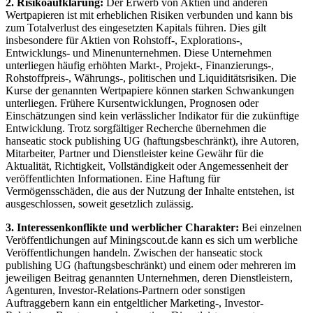
2. Risikoaufklärung:
Der Erwerb von Aktien und anderen
Wertpapieren ist mit erheblichen Risiken verbunden und kann bis
zum Totalverlust des eingesetzten Kapitals führen. Dies gilt
insbesondere für Aktien von Rohstoff-, Explorations-,
Entwicklungs- und Minenunternehmen. Diese Unternehmen
unterliegen häufig erhöhten Markt-, Projekt-, Finanzierungs-,
Rohstoffpreis-, Währungs-, politischen und Liquiditätsrisiken. Die
Kurse der genannten Wertpapiere können starken Schwankungen
unterliegen. Frühere Kursentwicklungen, Prognosen oder
Einschätzungen sind kein verlässlicher Indikator für die zukünftige
Entwicklung. Trotz sorgfältiger Recherche übernehmen die
hanseatic stock publishing UG (haftungsbeschränkt), ihre Autoren,
Mitarbeiter, Partner und Dienstleister keine Gewähr für die
Aktualität, Richtigkeit, Vollständigkeit oder Angemessenheit der
veröffentlichten Informationen. Eine Haftung für
Vermögensschäden, die aus der Nutzung der Inhalte entstehen, ist
ausgeschlossen, soweit gesetzlich zulässig.
3. Interessenkonflikte und werblicher Charakter:
Bei einzelnen
Veröffentlichungen auf Miningscout.de kann es sich um werbliche
Veröffentlichungen handeln. Zwischen der hanseatic stock
publishing UG (haftungsbeschränkt) und einem oder mehreren im
jeweiligen Beitrag genannten Unternehmen, deren Dienstleistern,
Agenturen, Investor-Relations-Partnern oder sonstigen
Auftraggebern kann ein entgeltlicher Marketing-, Investor-