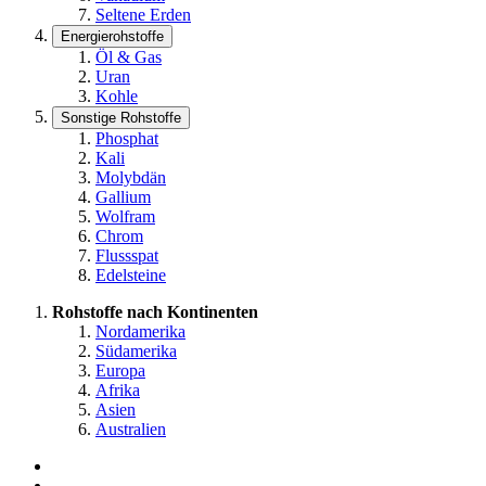
Seltene Erden
Energierohstoffe
Öl & Gas
Uran
Kohle
Sonstige Rohstoffe
Phosphat
Kali
Molybdän
Gallium
Wolfram
Chrom
Flussspat
Edelsteine
Rohstoffe nach Kontinenten
Nordamerika
Südamerika
Europa
Afrika
Asien
Australien