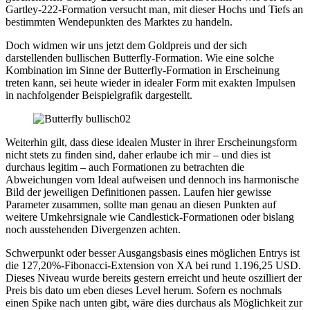
Gartley-222-Formation versucht man, mit dieser Hochs und Tiefs an
bestimmten Wendepunkten des Marktes zu handeln.
Doch widmen wir uns jetzt dem Goldpreis und der sich
darstellenden bullischen Butterfly-Formation. Wie eine solche
Kombination im Sinne der Butterfly-Formation in Erscheinung
treten kann, sei heute wieder in idealer Form mit exakten Impulsen
in nachfolgender Beispielgrafik dargestellt.
Weiterhin gilt, dass diese idealen Muster in ihrer Erscheinungsform
nicht stets zu finden sind, daher erlaube ich mir – und dies ist
durchaus legitim – auch Formationen zu betrachten die
Abweichungen vom Ideal aufweisen und dennoch ins harmonische
Bild der jeweiligen Definitionen passen. Laufen hier gewisse
Parameter zusammen, sollte man genau an diesen Punkten auf
weitere Umkehrsignale wie Candlestick-Formationen oder bislang
noch ausstehenden Divergenzen achten.
Schwerpunkt oder besser Ausgangsbasis eines möglichen Entrys ist
die 127,20%-Fibonacci-Extension von XA bei rund 1.196,25 USD.
Dieses Niveau wurde bereits gestern erreicht und heute oszilliert der
Preis bis dato um eben dieses Level herum. Sofern es nochmals
einen Spike nach unten gibt, wäre dies durchaus als Möglichkeit zur