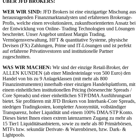
ÜBER JFD BROKERS:
WER WIR SIND:
JFD Brokers ist eine einzigartige Mischung aus
herausragenden Finanzmarktanalysten und erfahrenen Brokerage-
Profis, welche einen revolutionären, zukunftsorientierten Ansatz bei
der Entwicklung von Online- Trading Technologien und Lösungen
beschreitet. Unser Angebot umfasst Margin Trading,
Vermögensverwaltung, HFT & quantitative Systeme, physische
Devisen (FX) Zahlungen, Prime und IT-Lösungen und ist perfekt
auf erfahrene Privatinvestoren und institutionelle Partner
zugeschnitten.
WAS WIR MACHEN:
Wir sind der einzige Retail-Broker, der
ALLEN KUNDEN (ab einer Mindesteinlage von 500 Euro) den
Handel von bis zu 9 Anlageklassen (mit mehr als 800
Finanzinstrumenten) innerhalb einer einzigen Handelsplattform, mit
einem einheitlichen institutionellen Pricing (börsenechte Spreads /
Core Spreads) und einer einheitlichen STP/DMA Ausführungsart
bietet. Sie profitieren mit JFD Brokers von Interbank-Core Spreads,
niedrigen Tradingkosten, kompletter Anonymität, vollständiger
Transparenz, hoher Liquidität und einem 100% DMA/STP Konto.
Dieses bietet Ihnen einen extrem latenzarmen Zugang zu mehr als
15 Tier1 Liquiditätsanbietern, sowie zu mehr als 80 Primärbörsen,
MTFs bzw. sekundär Derivate- & Warenbörsen, bzw. Dark- &
Lightpools.