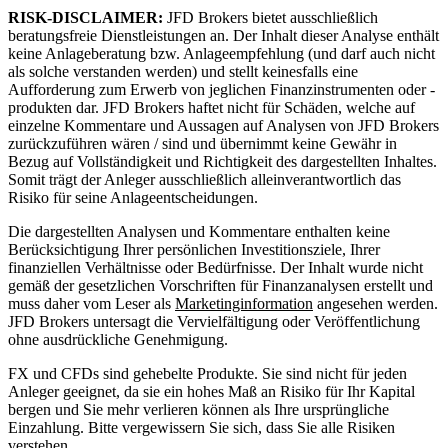
RISK-DISCLAIMER:
JFD Brokers bietet ausschließlich
beratungsfreie Dienstleistungen an. Der Inhalt dieser Analyse enthält
keine Anlageberatung bzw. Anlageempfehlung (und darf auch nicht
als solche verstanden werden) und stellt keinesfalls eine
Aufforderung zum Erwerb von jeglichen Finanzinstrumenten oder -
produkten dar. JFD Brokers haftet nicht für Schäden, welche auf
einzelne Kommentare und Aussagen auf Analysen von JFD Brokers
zurückzuführen wären / sind und übernimmt keine Gewähr in
Bezug auf Vollständigkeit und Richtigkeit des dargestellten Inhaltes.
Somit trägt der Anleger ausschließlich alleinverantwortlich das
Risiko für seine Anlageentscheidungen.
Die dargestellten Analysen und Kommentare enthalten keine
Berücksichtigung Ihrer persönlichen Investitionsziele, Ihrer
finanziellen Verhältnisse oder Bedürfnisse. Der Inhalt wurde nicht
gemäß der gesetzlichen Vorschriften für Finanzanalysen erstellt und
muss daher vom Leser als
Marketinginformation
angesehen werden.
JFD Brokers untersagt die Vervielfältigung oder Veröffentlichung
ohne ausdrückliche Genehmigung.
FX und CFDs sind gehebelte Produkte. Sie sind nicht für jeden
Anleger geeignet, da sie ein hohes Maß an Risiko für Ihr Kapital
bergen und Sie mehr verlieren können als Ihre ursprüngliche
Einzahlung. Bitte vergewissern Sie sich, dass Sie alle Risiken
verstehen.