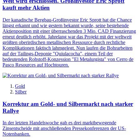
Welt wird erschlossen. Großinvestor Eric Sprott
kauft mehr Aktien
Der kanadische Bergbau-Großinvestor Eric Sprott hat die Chance
längst erkannt und wie gestern bekannt wurde, seine bestehende
Aktienposition mit einer überraschenden 3 Mio. CAD Finanzierung
erneut deutlich erhöht. Jahrelang war das Projekt mit der weltweit
größten oberirdischen metallischen Ressource durch rechtliche
Komplikationen faktisch lahmgelegt. Nun laufen die Bohrarbeiten
auf der Tailings-Deponie "Quiulacocha", einem Teil der
bedeutenden Rohstoff-Konzession "El Metalurgista" von Cerro de
Pasco Resources auf Hochtouren.
Gold
Silber
Korrektur am Gold- und Silbermarkt nach starker
Rallye
In der letzten Handelswoche gab es drei marktbewegende
Zinsentscheide mit anschließenden Pressekonferenzen der US-
Notenbanken.