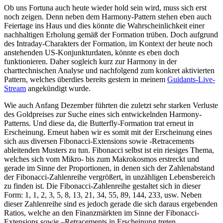
Ob uns Fortuna auch heute wieder hold sein wird, muss sich erst
noch zeigen. Denn neben dem Harmony-Pattern stehen eben auch
Feiertage ins Haus und dies könnte die Wahrscheinlichkeit einer
nachhaltigen Erholung gemäß der Formation trüben. Doch aufgrund
des Intraday-Charakters der Formation, im Kontext der heute noch
anstehenden US-Konjunkturdaten, könnte es eben doch
funktionieren. Daher sogleich kurz zur Harmony in der
charttechnischen Analyse und nachfolgend zum konkret aktivierten
Pattern, welches überdies bereits gestern in meinem
Guidants-Live-
Stream
angekündigt wurde.
Wie auch Anfang Dezember führten die zuletzt sehr starken Verluste
des Goldpreises zur Suche eines sich entwickelnden Harmony-
Patterns. Und diese da, die Butterfly-Formation trat erneut in
Erscheinung. Erneut haben wir es somit mit der Erscheinung eines
sich aus diversen Fibonacci-Extensions sowie -Retracements
ableitenden Musters zu tun. Fibonacci selbst ist ein riesiges Thema,
welches sich vom Mikro- bis zum Makrokosmos erstreckt und
gerade im Sinne der Proportionen, in denen sich der Zahlenabstand
der Fibonacci-Zahlenreihe vergrößert, in unzähligen Lebensbereich
zu finden ist. Die Fibonacci-Zahlenreihe gestaltet sich in dieser
Form: 1, 1, 2, 3, 5, 8, 13, 21, 34, 55, 89, 144, 233, usw. Neben
dieser Zahlenreihe sind es jedoch gerade die sich daraus ergebenden
Ratios, welche an den Finanzmärkten im Sinne der Fibonacci-
Extensions sowie –Retracements in Erscheinung treten.