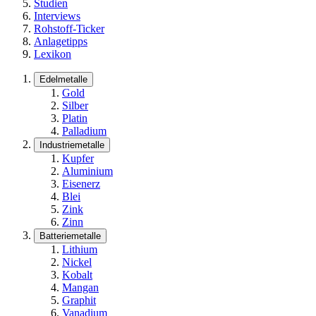
Studien
Interviews
Rohstoff-Ticker
Anlagetipps
Lexikon
Edelmetalle
Gold
Silber
Platin
Palladium
Industriemetalle
Kupfer
Aluminium
Eisenerz
Blei
Zink
Zinn
Batteriemetalle
Lithium
Nickel
Kobalt
Mangan
Graphit
Vanadium