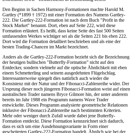
Den Beginn in Sachen Harmony-Formationen machte Harold M.
Gartley (*1899 † 1972) mit einer Formation des Namens Gartley-
222. Die Gartley-222-Formation ist nach dem Buch "Profit in the
Stock Market" benannt. Dort, eben auf Seite 222, wird diese
Formation erläutert. Es heißt, dass keine Seite des fast 500 Seiten
umfassenden Werkes wichtiger sei als die Seiten 221 bis eben 222.
Dort wird die Formation detailliert beschrieben und als eine der
besten Trading-Chancen im Markt bezeichnet.
Anders als die Gartley-222-Formation bezieht sich die Bezeichnung
der heutigen bullischen "Butterfly-Formation” nicht auf den
Entdecker, sondern vielmehr auf die optische Ähnlichkeit mit eben
einem Schmetterling und seinem ausgedehnten Flügelschlag.
Interessanterweise spiegelt dies natürlich auch wieder die
Konsistenz mit der Natur und der Fibonacci-Zahlenreihe wider. Der
Ursprung dieser noch jüngeren Fibonacci-Formation weist auf einen
australischen Trader namens Bryce Gilmore hin, der unter anderem
bereits im Jahr 1988 ein Programm namens Wave Trader
entwickelte. Dieses Programm analysierte geometrische Relationen
inklusive der Fibonacci-Zahlenreihe nach bestimmten Kriterien.
Mehr oder weniger durch Zufall wurde dabei jene Butterfly-
Formation entdeckt. Diese Formation kennzeichnet sich dadurch,
dass es sich um eine Ausdehnungsvariante in Form einer
gescheiterten Gartley-222-Formation handelt. Ähnlich wie bei der