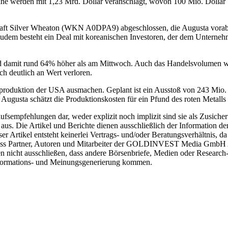
werden mit 1,23 Mrd. Dollar veranschlagt, wovon 100 Mio. Dollar ber
aft Silver Wheaton (WKN A0DPA9) abgeschlossen, die Augusta vorab 2
Zudem besteht ein Deal mit koreanischen Investoren, der dem Unterne
d damit rund 64% höher als am Mittwoch. Auch das Handelsvolumen w
h deutlich an Wert verloren.
rproduktion der USA ausmachen. Geplant ist ein Ausstoß von 243 Mio
Augusta schätzt die Produktionskosten für ein Pfund des roten Metalls
kaufsempfehlungen dar, weder explizit noch implizit sind sie als Zu
s. Die Artikel und Berichte dienen ausschließlich der Information de
kel entsteht keinerlei Vertrags- und/oder Beratungsverhältnis, da si
, dass Partner, Autoren und Mitarbeiter der GOLDINVEST Media GmbH A
nen nicht ausschließen, dass andere Börsenbriefe, Medien oder Researc
nformations- und Meinungsgenerierung kommen.