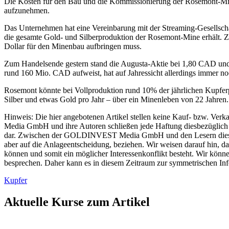
Die Kosten für den Bau und die Kommissionierung der Rosemont-Mine 
aufzunehmen.
Das Unternehmen hat eine Vereinbarung mit der Streaming-Gesellsch
die gesamte Gold- und Silberproduktion der Rosemont-Mine erhält. 
Dollar für den Minenbau aufbringen muss.
Zum Handelsende gestern stand die Augusta-Aktie bei 1,80 CAD un
rund 160 Mio. CAD aufweist, hat auf Jahressicht allerdings immer noc
Rosemont könnte bei Vollproduktion rund 10% der jährlichen Kupfe
Silber und etwas Gold pro Jahr – über ein Minenleben von 22 Jahren. 
Hinweis: Die hier angebotenen Artikel stellen keine Kauf- bzw. Ver
Media GmbH und ihre Autoren schließen jede Haftung diesbezüglich au
dar. Zwischen der GOLDINVEST Media GmbH und den Lesern dieser Arti
aber auf die Anlageentscheidung, beziehen. Wir weisen darauf hin
können und somit ein möglicher Interessenkonflikt besteht. Wir kön
besprechen. Daher kann es in diesem Zeitraum zur symmetrischen I
Kupfer
Aktuelle Kurse zum Artikel