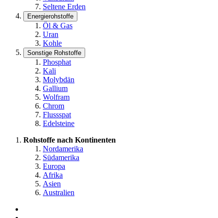
Seltene Erden
Energierohstoffe
Öl & Gas
Uran
Kohle
Sonstige Rohstoffe
Phosphat
Kali
Molybdän
Gallium
Wolfram
Chrom
Flussspat
Edelsteine
Rohstoffe nach Kontinenten
Nordamerika
Südamerika
Europa
Afrika
Asien
Australien