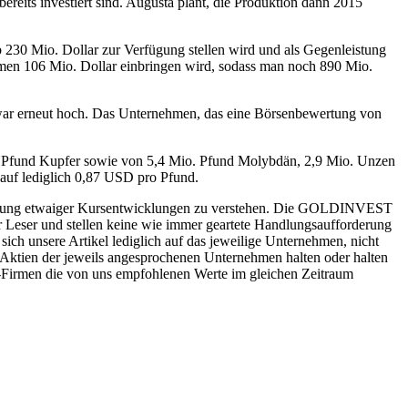
eits investiert sind. Augusta plant, die Produktion dann 2015
30 Mio. Dollar zur Verfügung stellen wird und als Gegenleistung
hmen 106 Mio. Dollar einbringen wird, sodass man noch 890 Mio.
ar erneut hoch. Das Unternehmen, das eine Börsenbewertung von
. Pfund Kupfer sowie von 5,4 Mio. Pfund Molybdän, 2,9 Mio. Unzen
 auf lediglich 0,87 USD pro Pfund.
sicherung etwaiger Kursentwicklungen zu verstehen. Die GOLDINVEST
r Leser und stellen keine wie immer geartete Handlungsaufforderung
ch unsere Artikel lediglich auf das jeweilige Unternehmen, nicht
ktien der jeweils angesprochenen Unternehmen halten oder halten
h-Firmen die von uns empfohlenen Werte im gleichen Zeitraum