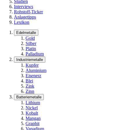
Studien
Interviews
Rohstoff-Ticker
Anlagetipps
Lexikon
Edelmetalle
Gold
Silber
Platin
Palladium
Industriemetalle
Kupfer
Aluminium
Eisenerz
Blei
Zink
Zinn
Batteriemetalle
Lithium
Nickel
Kobalt
Mangan
Graphit
Vanadium