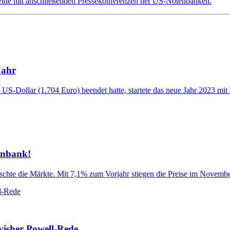
eide mit anschließenden Pressekonferenzen der US-Notenbanken.
Jahr
S-Dollar (1.704 Euro) beendet hatte, startete das neue Jahr 2023 mit e
enbank!
hte die Märkte. Mit 7,1% zum Vorjahr stiegen die Preise im November 
visher Powell-Rede