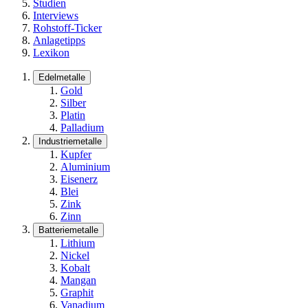
Studien
Interviews
Rohstoff-Ticker
Anlagetipps
Lexikon
Edelmetalle
Gold
Silber
Platin
Palladium
Industriemetalle
Kupfer
Aluminium
Eisenerz
Blei
Zink
Zinn
Batteriemetalle
Lithium
Nickel
Kobalt
Mangan
Graphit
Vanadium