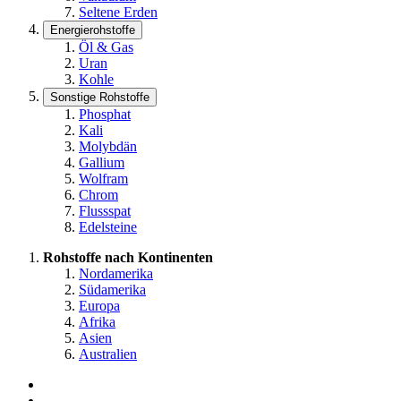
Seltene Erden
Energierohstoffe
Öl & Gas
Uran
Kohle
Sonstige Rohstoffe
Phosphat
Kali
Molybdän
Gallium
Wolfram
Chrom
Flussspat
Edelsteine
Rohstoffe nach Kontinenten
Nordamerika
Südamerika
Europa
Afrika
Asien
Australien