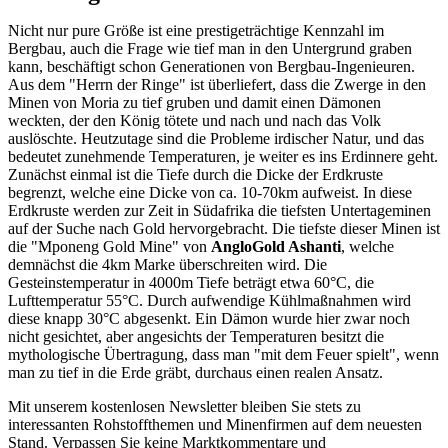
Nicht nur pure Größe ist eine prestigeträchtige Kennzahl im
Bergbau, auch die Frage wie tief man in den Untergrund graben
kann, beschäftigt schon Generationen von Bergbau-Ingenieuren.
Aus dem "Herrn der Ringe" ist überliefert, dass die Zwerge in den
Minen von Moria zu tief gruben und damit einen Dämonen
weckten, der den König tötete und nach und nach das Volk
auslöschte. Heutzutage sind die Probleme irdischer Natur, und das
bedeutet zunehmende Temperaturen, je weiter es ins Erdinnere geht.
Zunächst einmal ist die Tiefe durch die Dicke der Erdkruste
begrenzt, welche eine Dicke von ca. 10-70km aufweist. In diese
Erdkruste werden zur Zeit in Südafrika die tiefsten Untertageminen
auf der Suche nach Gold hervorgebracht. Die tiefste dieser Minen ist
die "Mponeng Gold Mine" von
AngloGold Ashanti
, welche
demnächst die 4km Marke überschreiten wird.
Die
Gesteinstemperatur in 4000m Tiefe beträgt etwa 60°C, die
Lufttemperatur 55°C. Durch aufwendige Kühlmaßnahmen wird
diese knapp 30°C abgesenkt. Ein Dämon wurde hier zwar noch
nicht gesichtet, aber angesichts der Temperaturen besitzt die
mythologische Übertragung, dass man "mit dem Feuer spielt", wenn
man zu tief in die Erde gräbt, durchaus einen realen Ansatz.
Mit unserem kostenlosen Newsletter bleiben Sie stets zu
interessanten Rohstoffthemen und Minenfirmen auf dem neuesten
Stand. Verpassen Sie keine Marktkommentare und