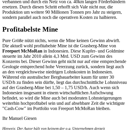
verbannen und durch ein Netz von ca. 40km langen Förderbändern
ersetzen. Durch diesen Schritt erhofft sich Vale nicht nur, die
Produktion um weitere 90 Millionen Tonnen pro Jahr zu steigern,
sondern parallel auch noch die operativen Kosten zu halbieren.
Profitabelste Mine
Pure Größe nützt nichts, wenn die Mine keinen Gewinn abwirft.
Die aktuell wohl profitabelste Mine ist die Grasberg-Mine von
Freeport McMoRan
in Indonesien. Diese Kupfer- und Goldmine
steuerte im Jahr 2010 allein 4,3 Mrd. USD zum Gewinn des
Konzerns bei. Dieser Gewinn geht nicht nur auf eine entsprechende
Geologie entsprechend hohe Vererzung zurück, sondern liegt auch
an den vergleichsweise niedrigen Lohnkosten in Indonesien.
Während ein australischer Bergbauarbeiter kaum für unter 30
USD/h zu finden sein dürfte, liegt das durchschnittliche Lohnniveau
auf der Grasberg-Mine bei 1,50 – 1,75 USD/h. Auch wenn sich
Indonesien insgesamt in einem wirtschaftlichen Aufschwung
befindet, so wird die Mine auch bei moderaten Lohnsteigerungen
weiterhin hochprofitabel sein und auf absehbare Zeit die wichtigste
"Cash-Cow" im Portfolio von Freeport McMoRan bleiben.
Ihr Manuel Giesen
Hinweis: Der Autor hält von keinem der o.g. Unternehmen derzeit