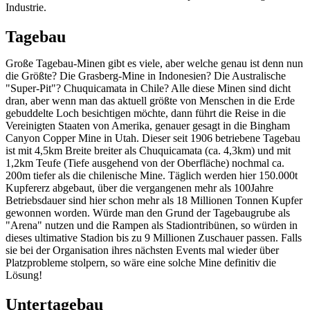
Industrie.
Tagebau
Große Tagebau-Minen gibt es viele, aber welche genau ist denn nun
die Größte? Die Grasberg-Mine in Indonesien? Die Australische
"Super-Pit"? Chuquicamata in Chile? Alle diese Minen sind dicht
dran, aber wenn man das aktuell größte von Menschen in die Erde
gebuddelte Loch besichtigen möchte, dann führt die Reise in die
Vereinigten Staaten von Amerika, genauer gesagt in die Bingham
Canyon Copper Mine in Utah. Dieser seit 1906 betriebene Tagebau
ist mit 4,5km Breite breiter als Chuquicamata (ca. 4,3km) und mit
1,2km Teufe (Tiefe ausgehend von der Oberfläche) nochmal ca.
200m tiefer als die chilenische Mine. Täglich werden hier 150.000t
Kupfererz abgebaut, über die vergangenen mehr als 100Jahre
Betriebsdauer sind hier schon mehr als 18 Millionen Tonnen Kupfer
gewonnen worden. Würde man den Grund der Tagebaugrube als
"Arena" nutzen und die Rampen als Stadiontribünen, so würden in
dieses ultimative Stadion bis zu 9 Millionen Zuschauer passen. Falls
sie bei der Organisation ihres nächsten Events mal wieder über
Platzprobleme stolpern, so wäre eine solche Mine definitiv die
Lösung!
Untertagebau