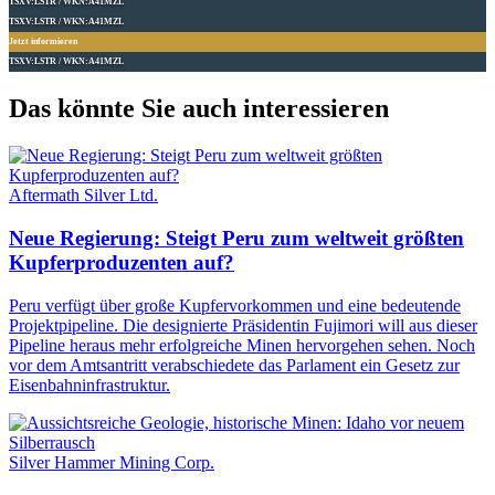
TSXV:LSTR / WKN:A41MZL
TSXV:LSTR / WKN:A41MZL
Jetzt informieren
TSXV:LSTR / WKN:A41MZL
Das könnte Sie auch interessieren
Aftermath Silver Ltd.
Neue Regierung: Steigt Peru zum weltweit größten
Kupferproduzenten auf?
Peru verfügt über große Kupfervorkommen und eine bedeutende
Projektpipeline. Die designierte Präsidentin Fujimori will aus dieser
Pipeline heraus mehr erfolgreiche Minen hervorgehen sehen. Noch
vor dem Amtsantritt verabschiedete das Parlament ein Gesetz zur
Eisenbahninfrastruktur.
Silver Hammer Mining Corp.