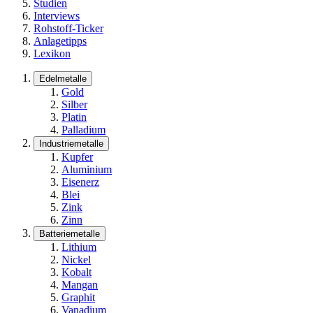
Studien
Interviews
Rohstoff-Ticker
Anlagetipps
Lexikon
Edelmetalle
Gold
Silber
Platin
Palladium
Industriemetalle
Kupfer
Aluminium
Eisenerz
Blei
Zink
Zinn
Batteriemetalle
Lithium
Nickel
Kobalt
Mangan
Graphit
Vanadium