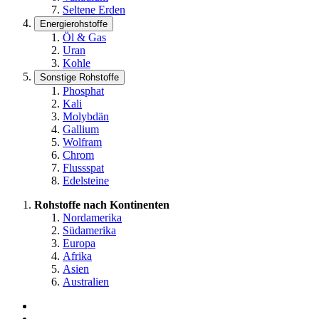
Seltene Erden
Energierohstoffe
Öl & Gas
Uran
Kohle
Sonstige Rohstoffe
Phosphat
Kali
Molybdän
Gallium
Wolfram
Chrom
Flussspat
Edelsteine
Rohstoffe nach Kontinenten
Nordamerika
Südamerika
Europa
Afrika
Asien
Australien