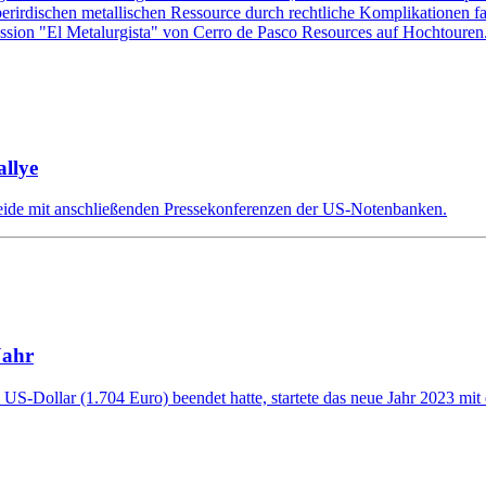
berirdischen metallischen Ressource durch rechtliche Komplikationen fa
sion "El Metalurgista" von Cerro de Pasco Resources auf Hochtouren
llye
eide mit anschließenden Pressekonferenzen der US-Notenbanken.
Jahr
S-Dollar (1.704 Euro) beendet hatte, startete das neue Jahr 2023 mit e