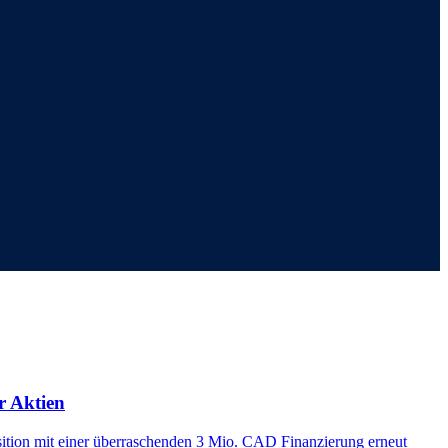
r Aktien
sition mit einer überraschenden 3 Mio. CAD Finanzierung erneut