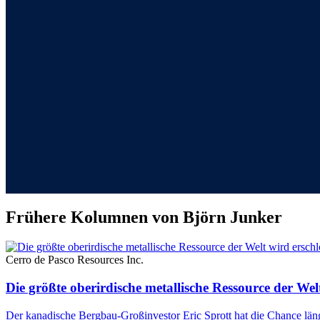
Frühere Kolumnen von Björn Junker
Cerro de Pasco Resources Inc.
Die größte oberirdische metallische Ressource der Wel
Der kanadische Bergbau-Großinvestor Eric Sprott hat die Chance län