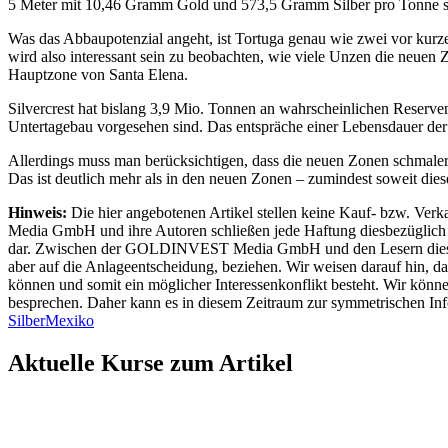
5 Meter mit 10,46 Gramm Gold und 573,5 Gramm Silber pro Tonne s
Was das Abbaupotenzial angeht, ist Tortuga genau wie zwei vor kurz
wird also interessant sein zu beobachten, wie viele Unzen die neuen
Hauptzone von Santa Elena.
Silvercrest hat bislang 3,9 Mio. Tonnen an wahrscheinlichen Reser
Untertagebau vorgesehen sind. Das entspräche einer Lebensdauer der
Allerdings muss man berücksichtigen, dass die neuen Zonen schmaler 
Das ist deutlich mehr als in den neuen Zonen – zumindest soweit diese
Hinweis:
Die hier angebotenen Artikel stellen keine Kauf- bzw. Ver
Media GmbH und ihre Autoren schließen jede Haftung diesbezüglich au
dar. Zwischen der GOLDINVEST Media GmbH und den Lesern dieser Arti
aber auf die Anlageentscheidung, beziehen. Wir weisen darauf hin
können und somit ein möglicher Interessenkonflikt besteht. Wir kön
besprechen. Daher kann es in diesem Zeitraum zur symmetrischen I
Silber
Mexiko
Aktuelle Kurse zum Artikel