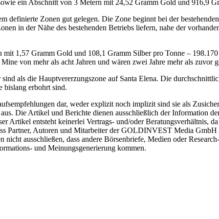
owie ein Abschnitt von 3 Metern mit 24,52 Gramm Gold und 916,9 G
em definierte Zonen gut gelegen. Die Zone beginnt bei der bestehend
 Zonen in der Nähe des bestehenden Betriebs liefern, nahe der vorhand
ven mit 1,57 Gramm Gold und 108,1 Gramm Silber pro Tonne – 198.170 
 Mine von mehr als acht Jahren und wären zwei Jahre mehr als zuvor g
sind als die Hauptvererzungszone auf Santa Elena. Die durchschnittlic
 bislang erbohrt sind.
kaufsempfehlungen dar, weder explizit noch implizit sind sie als Zu
s. Die Artikel und Berichte dienen ausschließlich der Information de
kel entsteht keinerlei Vertrags- und/oder Beratungsverhältnis, da si
, dass Partner, Autoren und Mitarbeiter der GOLDINVEST Media GmbH A
nen nicht ausschließen, dass andere Börsenbriefe, Medien oder Researc
nformations- und Meinungsgenerierung kommen.