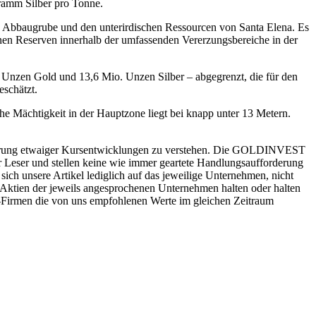
ramm Silber pro Tonne.
en Abbaugrube und den unterirdischen Ressourcen von Santa Elena. Es
enen Reserven innerhalb der umfassenden Vererzungsbereiche in der
Unzen Gold und 13,6 Mio. Unzen Silber – abgegrenzt, die für den
eschätzt.
he Mächtigkeit in der Hauptzone liegt bei knapp unter 13 Metern.
sicherung etwaiger Kursentwicklungen zu verstehen. Die GOLDINVEST
r Leser und stellen keine wie immer geartete Handlungsaufforderung
ch unsere Artikel lediglich auf das jeweilige Unternehmen, nicht
ktien der jeweils angesprochenen Unternehmen halten oder halten
h-Firmen die von uns empfohlenen Werte im gleichen Zeitraum