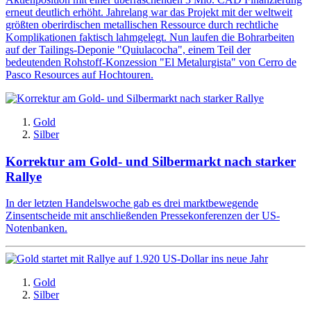
erneut deutlich erhöht. Jahrelang war das Projekt mit der weltweit
größten oberirdischen metallischen Ressource durch rechtliche
Komplikationen faktisch lahmgelegt. Nun laufen die Bohrarbeiten
auf der Tailings-Deponie "Quiulacocha", einem Teil der
bedeutenden Rohstoff-Konzession "El Metalurgista" von Cerro de
Pasco Resources auf Hochtouren.
Gold
Silber
Korrektur am Gold- und Silbermarkt nach starker
Rallye
In der letzten Handelswoche gab es drei marktbewegende
Zinsentscheide mit anschließenden Pressekonferenzen der US-
Notenbanken.
Gold
Silber