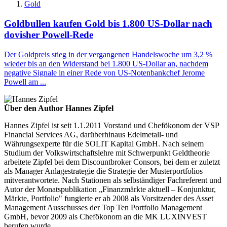
Gold
Goldbullen kaufen Gold bis 1.800 US-Dollar nach
dovisher Powell-Rede
Der Goldpreis stieg in der vergangenen Handelswoche um 3,2 %
wieder bis an den Widerstand bei 1.800 US-Dollar an, nachdem
negative Signale in einer Rede von US-Notenbankchef Jerome
Powell am ...
Über den Author Hannes Zipfel
Hannes Zipfel ist seit 1.1.2011 Vorstand und Chefökonom der VSP
Financial Services AG, darüberhinaus Edelmetall- und
Währungsexperte für die SOLIT Kapital GmbH. Nach seinem
Studium der Volkswirtschaftslehre mit Schwerpunkt Geldtheorie
arbeitete Zipfel bei dem Discountbroker Consors, bei dem er zuletzt
als Manager Anlagestrategie die Strategie der Musterportfolios
mitverantwortete. Nach Stationen als selbständiger Fachreferent und
Autor der Monatspublikation „Finanzmärkte aktuell – Konjunktur,
Märkte, Portfolio" fungierte er ab 2008 als Vorsitzender des Asset
Management Ausschusses der Top Ten Portfolio Management
GmbH, bevor 2009 als Chefökonom an die MK LUXINVEST
berufen wurde.