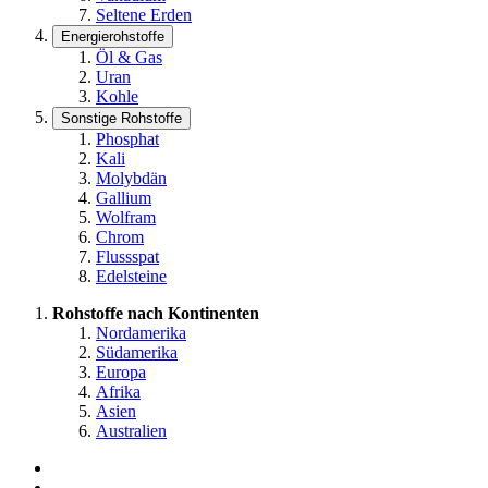
Seltene Erden
Energierohstoffe
Öl & Gas
Uran
Kohle
Sonstige Rohstoffe
Phosphat
Kali
Molybdän
Gallium
Wolfram
Chrom
Flussspat
Edelsteine
Rohstoffe nach Kontinenten
Nordamerika
Südamerika
Europa
Afrika
Asien
Australien