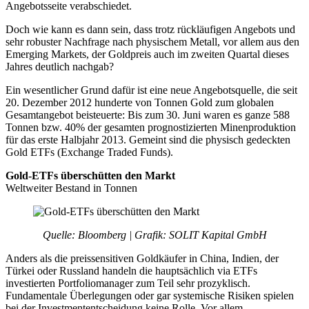
Angebotsseite verabschiedet.
Doch wie kann es dann sein, dass trotz rückläufigen Angebots und
sehr robuster Nachfrage nach physischem Metall, vor allem aus den
Emerging Markets, der Goldpreis auch im zweiten Quartal dieses
Jahres deutlich nachgab?
Ein wesentlicher Grund dafür ist eine neue Angebotsquelle, die seit
20. Dezember 2012 hunderte von Tonnen Gold zum globalen
Gesamtangebot beisteuerte: Bis zum 30. Juni waren es ganze 588
Tonnen bzw. 40% der gesamten prognostizierten Minenproduktion
für das erste Halbjahr 2013. Gemeint sind die physisch gedeckten
Gold ETFs (Exchange Traded Funds).
Gold-ETFs überschütten den Markt
Weltweiter Bestand in Tonnen
Quelle: Bloomberg | Grafik: SOLIT Kapital GmbH
Anders als die preissensitiven Goldkäufer in China, Indien, der
Türkei oder Russland handeln die hauptsächlich via ETFs
investierten Portfoliomanager zum Teil sehr prozyklisch.
Fundamentale Überlegungen oder gar systemische Risiken spielen
bei der Investmententscheidung keine Rolle. Vor allem