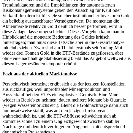
Trendindikatoren und die Empfehlungen der automatisierten
Risikomanagementsysteme geben den Ausschlag für Kauf oder
Verkauf. Insofern ist für viele solcher institutioneller Investoren Gold
ein beliebig austauschbarer Vermögenswert. Da momentan die
Aktienmärkte relativ zu Gold deutlich besser performen, wird in
diese Anlageklasse umgeschichtet. Dieses Vorgehen kann man in
Hinblick auf die monetäre Bedeutung des Goldes kritisch
hinterfragen; man muss diese Tatsache aber in die Gesamtanalyse
mit einbeziehen. Zwar sind am 11. Juli erstmals seit Anfang Mai
wieder drei Tonnen Gold in die ETF-Bestände zugeflossen, aber
ohne eine nachhaltige Stabilisierung bleibt das Angebot weltweit aus
diesen Lagerbeständen temporär erhöht.
Fazit aus der aktuellen Marktanalyse
Perspektivisch betrachtet ergibt sich aus der jetzigen Konstellation
aus rückläufiger, weil unprofitabler Minenproduktion und
Ausverkauf bei den ETFs ein explosives Gemisch. Eine Mine
wieder in Betrieb zu nehmen, dauert mehrere Monate bis Quartale
(wegen Wassereinbruchs etc.). Bleibt die Goldnachfrage dann auch
nur ansatzweise stabil, was auf den jetzigen Preisniveaus
wahrscheinlich ist, und die ETF-Abflüsse schwächen sich ab,
kommt es schnell zu einem Ungleichgewicht zwischen stabiler
Nachfrage und deutlich verringertem Angebot – mit entsprechend
dynamischen Preisanstiegen.