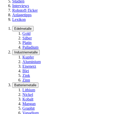
Studien
Interviews
Rohstoff-Ticker
Anlagetipps
Lexikon
Edelmetalle
Gold
Silber
Platin
Palladium
Industriemetalle
Kupfer
Aluminium
Eisenerz
Blei
Zink
Zinn
Batteriemetalle
Lithium
Nickel
Kobalt
Mangan
Graphit
Vanadium