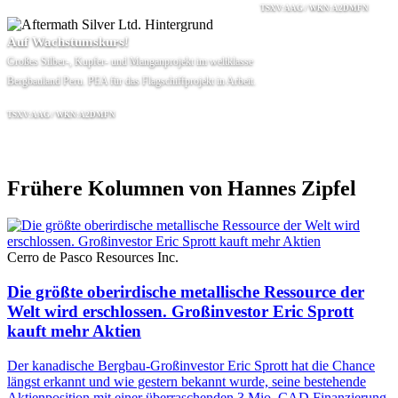
TSXV:AAG / WKN:A2DMFN
Auf Wachstumskurs!
Großes Silber-, Kupfer- und Manganprojekt im weltklasse
Bergbauland Peru. PEA für das Flagschiffprojekt in Arbeit.
TSXV:AAG / WKN:A2DMFN
Frühere Kolumnen von Hannes Zipfel
Cerro de Pasco Resources Inc.
Die größte oberirdische metallische Ressource der
Welt wird erschlossen. Großinvestor Eric Sprott
kauft mehr Aktien
Der kanadische Bergbau-Großinvestor Eric Sprott hat die Chance
längst erkannt und wie gestern bekannt wurde, seine bestehende
Aktienposition mit einer überraschenden 3 Mio. CAD Finanzierung