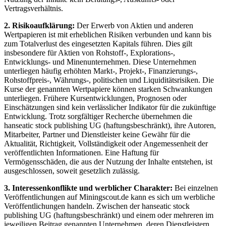
Vertragsverhältnis.
2. Risikoaufklärung:
Der Erwerb von Aktien und anderen
Wertpapieren ist mit erheblichen Risiken verbunden und kann bis
zum Totalverlust des eingesetzten Kapitals führen. Dies gilt
insbesondere für Aktien von Rohstoff-, Explorations-,
Entwicklungs- und Minenunternehmen. Diese Unternehmen
unterliegen häufig erhöhten Markt-, Projekt-, Finanzierungs-,
Rohstoffpreis-, Währungs-, politischen und Liquiditätsrisiken. Die
Kurse der genannten Wertpapiere können starken Schwankungen
unterliegen. Frühere Kursentwicklungen, Prognosen oder
Einschätzungen sind kein verlässlicher Indikator für die zukünftige
Entwicklung. Trotz sorgfältiger Recherche übernehmen die
hanseatic stock publishing UG (haftungsbeschränkt), ihre Autoren,
Mitarbeiter, Partner und Dienstleister keine Gewähr für die
Aktualität, Richtigkeit, Vollständigkeit oder Angemessenheit der
veröffentlichten Informationen. Eine Haftung für
Vermögensschäden, die aus der Nutzung der Inhalte entstehen, ist
ausgeschlossen, soweit gesetzlich zulässig.
3. Interessenkonflikte und werblicher Charakter:
Bei einzelnen
Veröffentlichungen auf Miningscout.de kann es sich um werbliche
Veröffentlichungen handeln. Zwischen der hanseatic stock
publishing UG (haftungsbeschränkt) und einem oder mehreren im
jeweiligen Beitrag genannten Unternehmen, deren Dienstleistern,