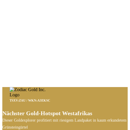
TSXV:ZAU / WKN:A3EKSC
Nächster Gold-Hotspot Westafrikas
Dieser Goldexplorer profitiert mit riesigem Landpaket in kaum erkundetem
Grünsteingürtel