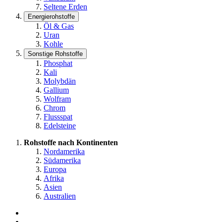
Seltene Erden
Energierohstoffe
Öl & Gas
Uran
Kohle
Sonstige Rohstoffe
Phosphat
Kali
Molybdän
Gallium
Wolfram
Chrom
Flussspat
Edelsteine
Rohstoffe nach Kontinenten
Nordamerika
Südamerika
Europa
Afrika
Asien
Australien