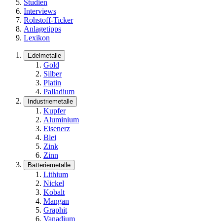
Studien
Interviews
Rohstoff-Ticker
Anlagetipps
Lexikon
Edelmetalle
Gold
Silber
Platin
Palladium
Industriemetalle
Kupfer
Aluminium
Eisenerz
Blei
Zink
Zinn
Batteriemetalle
Lithium
Nickel
Kobalt
Mangan
Graphit
Vanadium