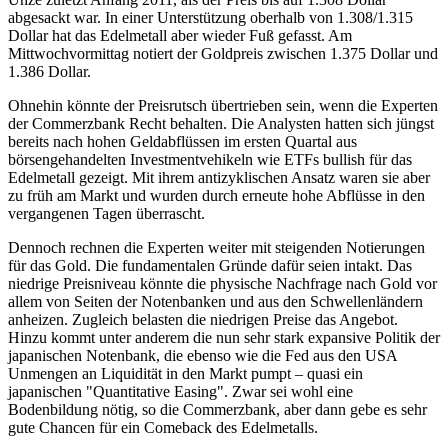
abgesackt war. In einer Unterstützung oberhalb von 1.308/1.315
Dollar hat das Edelmetall aber wieder Fuß gefasst. Am
Mittwochvormittag notiert der Goldpreis zwischen 1.375 Dollar und
1.386 Dollar.
Ohnehin könnte der Preisrutsch übertrieben sein, wenn die Experten
der Commerzbank Recht behalten. Die Analysten hatten sich jüngst
bereits nach hohen Geldabflüssen im ersten Quartal aus
börsengehandelten Investmentvehikeln wie ETFs bullish für das
Edelmetall gezeigt. Mit ihrem antizyklischen Ansatz waren sie aber
zu früh am Markt und wurden durch erneute hohe Abflüsse in den
vergangenen Tagen überrascht.
Dennoch rechnen die Experten weiter mit steigenden Notierungen
für das Gold. Die fundamentalen Gründe dafür seien intakt. Das
niedrige Preisniveau könnte die physische Nachfrage nach Gold vor
allem von Seiten der Notenbanken und aus den Schwellenländern
anheizen. Zugleich belasten die niedrigen Preise das Angebot.
Hinzu kommt unter anderem die nun sehr stark expansive Politik der
japanischen Notenbank, die ebenso wie die Fed aus den USA
Unmengen an Liquidität in den Markt pumpt – quasi ein
japanischen "Quantitative Easing". Zwar sei wohl eine
Bodenbildung nötig, so die Commerzbank, aber dann gebe es sehr
gute Chancen für ein Comeback des Edelmetalls.