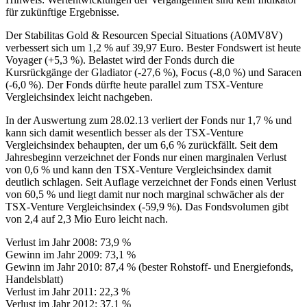
für zukünftige Ergebnisse.
Der Stabilitas Gold & Resourcen Special Situations (A0MV8V)
verbessert sich um 1,2 % auf 39,97 Euro. Bester Fondswert ist heute
Voyager (+5,3 %). Belastet wird der Fonds durch die
Kursrückgänge der Gladiator (-27,6 %), Focus (-8,0 %) und Saracen
(-6,0 %). Der Fonds dürfte heute parallel zum TSX-Venture
Vergleichsindex leicht nachgeben.
In der Auswertung zum 28.02.13 verliert der Fonds nur 1,7 % und
kann sich damit wesentlich besser als der TSX-Venture
Vergleichsindex behaupten, der um 6,6 % zurückfällt. Seit dem
Jahresbeginn verzeichnet der Fonds nur einen marginalen Verlust
von 0,6 % und kann den TSX-Venture Vergleichsindex damit
deutlich schlagen. Seit Auflage verzeichnet der Fonds einen Verlust
von 60,5 % und liegt damit nur noch marginal schwächer als der
TSX-Venture Vergleichsindex (-59,9 %). Das Fondsvolumen gibt
von 2,4 auf 2,3 Mio Euro leicht nach.
Verlust im Jahr 2008: 73,9 %
Gewinn im Jahr 2009: 73,1 %
Gewinn im Jahr 2010: 87,4 % (bester Rohstoff- und Energiefonds,
Handelsblatt)
Verlust im Jahr 2011: 22,3 %
Verlust im Jahr 2012: 37,1 %