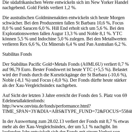
Die südafrikanischen Werte entwickeln sich im New Yorker Handel
nachgebend. Gold Fields verliert 1,2 %.
Die australischen Goldminenaktien entwickeln sich heute Morgen
schwächer. Bei den Produzenten fallen St Barbara 10,6 %, Focus
8,0 % und Saracen 6,0 %. Hill End erholt sich um 5,6 %. Bei den
Explorationswerten fallen Augur 13,3 % und Noble 8,1 %. YTC
können 5,5 % und Indochine 5,0 % zulegen. Bei den Metallwerten
verlieren Rex 6,6 %, Oz Minerals 6,4 % und Pan Australian 6,2 %.
Stabilitas Fonds
Der Stabilitas Pacific Gold+Metals Fonds (A0ML6U) verliert 0,7 %
auf 96,79 Euro. Bester Fondswert ist heute YTC (+5,5 %). Belastet
wird der Fonds durch die Kursrückgänge der St Barbara (-10,6 %),
Noble (-8,1 %) und Focus (-8,0 %). Der Fonds dürfte heute stärker
als der Xau-Vergleichsindex nachgeben.
Auf Sicht der letzten 3 Jahre erreicht der Fonds den 5. Platz von 69
Edelmetallaktienfonds:
http://www.onvista.de/fonds/performance.html?
TIME_SPAN=3Y&DIA=ABS&TYPE_FUND=72&FOCUS=5584
In der Auswertung zum 28.02.13 verliert der Fonds mit 8,7 % etwas
mehr als der Xau-Vergleichsindex, der um 5,1 % nachgibt. Im
laufenden Jahr entwickelt sich der Fonds mit einem Verlust von