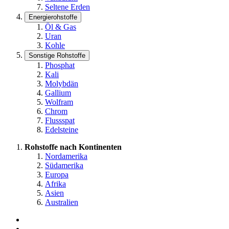
Seltene Erden
Energierohstoffe
Öl & Gas
Uran
Kohle
Sonstige Rohstoffe
Phosphat
Kali
Molybdän
Gallium
Wolfram
Chrom
Flussspat
Edelsteine
Rohstoffe nach Kontinenten
Nordamerika
Südamerika
Europa
Afrika
Asien
Australien