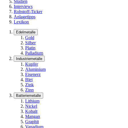
Studien
Interviews
Rohstoff-Ticker
Anlagetipps
Lexikon
Edelmetalle
Gold
Silber
Platin
Palladium
Industriemetalle
Kupfer
Aluminium
Eisenerz
Blei
Zink
Zinn
Batteriemetalle
Lithium
Nickel
Kobalt
Mangan
Graphit
Vanadium