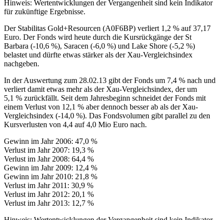
Hinweis: Wertentwicklungen der Vergangenheit sind kein Indikator
für zukünftige Ergebnisse.
Der Stabilitas Gold+Resourcen (A0F6BP) verliert 1,2 % auf 37,17
Euro. Der Fonds wird heute durch die Kursrückgänge der St
Barbara (-10,6 %), Saracen (-6,0 %) und Lake Shore (-5,2 %)
belastet und dürfte etwas stärker als der Xau-Vergleichsindex
nachgeben.
In der Auswertung zum 28.02.13 gibt der Fonds um 7,4 % nach und
verliert damit etwas mehr als der Xau-Vergleichsindex, der um
5,1 % zurückfällt. Seit dem Jahresbeginn schneidet der Fonds mit
einem Verlust von 12,1 % aber dennoch besser ab als der Xau-
Vergleichsindex (-14,0 %). Das Fondsvolumen gibt parallel zu den
Kursverlusten von 4,4 auf 4,0 Mio Euro nach.
Gewinn im Jahr 2006: 47,0 %
Verlust im Jahr 2007: 19,3 %
Verlust im Jahr 2008: 64,4 %
Gewinn im Jahr 2009: 12,4 %
Gewinn im Jahr 2010: 21,8 %
Verlust im Jahr 2011: 30,9 %
Verlust im Jahr 2012: 20,1 %
Verlust im Jahr 2013: 12,7 %
Hinweis: Wertentwicklungen der Vergangenheit sind kein Indikator