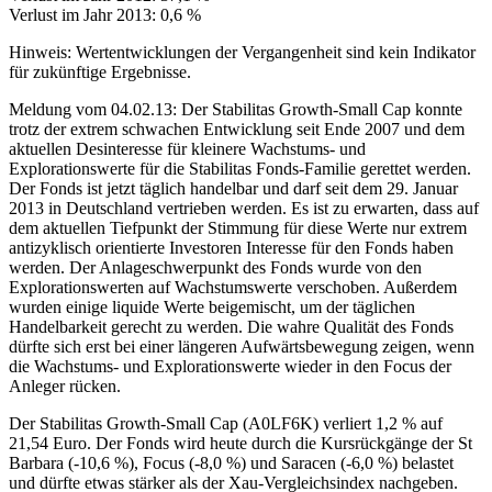
Verlust im Jahr 2013: 0,6 %
Hinweis: Wertentwicklungen der Vergangenheit sind kein Indikator
für zukünftige Ergebnisse.
Meldung vom 04.02.13: Der Stabilitas Growth-Small Cap konnte
trotz der extrem schwachen Entwicklung seit Ende 2007 und dem
aktuellen Desinteresse für kleinere Wachstums- und
Explorationswerte für die Stabilitas Fonds-Familie gerettet werden.
Der Fonds ist jetzt täglich handelbar und darf seit dem 29. Januar
2013 in Deutschland vertrieben werden. Es ist zu erwarten, dass auf
dem aktuellen Tiefpunkt der Stimmung für diese Werte nur extrem
antizyklisch orientierte Investoren Interesse für den Fonds haben
werden. Der Anlageschwerpunkt des Fonds wurde von den
Explorationswerten auf Wachstumswerte verschoben. Außerdem
wurden einige liquide Werte beigemischt, um der täglichen
Handelbarkeit gerecht zu werden. Die wahre Qualität des Fonds
dürfte sich erst bei einer längeren Aufwärtsbewegung zeigen, wenn
die Wachstums- und Explorationswerte wieder in den Focus der
Anleger rücken.
Der Stabilitas Growth-Small Cap (A0LF6K) verliert 1,2 % auf
21,54 Euro. Der Fonds wird heute durch die Kursrückgänge der St
Barbara (-10,6 %), Focus (-8,0 %) und Saracen (-6,0 %) belastet
und dürfte etwas stärker als der Xau-Vergleichsindex nachgeben.