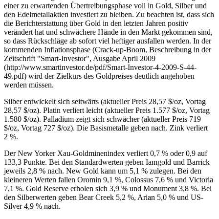
einer zu erwartenden Übertreibungsphase voll in Gold, Silber und
den Edelmetallaktien investiert zu bleiben. Zu beachten ist, dass sich
die Berichterstattung über Gold in den letzten Jahren positiv
verändert hat und schwächere Hände in den Markt gekommen sind,
so dass Rückschläge ab sofort viel heftiger ausfallen werden. In der
kommenden Inflationsphase (Crack-up-Boom, Beschreibung in der
Zeitschrift "Smart-Investor", Ausgabe April 2009
(http://www.smartinvestor.de/pdf/Smart-Investor-4-2009-S-44-
49.pdf) wird der Zielkurs des Goldpreises deutlich angehoben
werden müssen.
Silber entwickelt sich seitwärts (aktueller Preis 28,57 $/oz, Vortag
28,57 $/oz). Platin verliert leicht (aktueller Preis 1.577 $/oz, Vortag
1.580 $/oz). Palladium zeigt sich schwächer (aktueller Preis 719
$/oz, Vortag 727 $/oz). Die Basismetalle geben nach. Zink verliert
2 %.
Der New Yorker Xau-Goldminenindex verliert 0,7 % oder 0,9 auf
133,3 Punkte. Bei den Standardwerten geben Iamgold und Barrick
jeweils 2,8 % nach. New Gold kann um 5,1 % zulegen. Bei den
kleineren Werten fallen Oromin 9,1 %, Colossus 7,6 % und Victoria
7,1 %. Gold Reserve erholen sich 3,9 % und Monument 3,8 %. Bei
den Silberwerten geben Bear Creek 5,2 %, Arian 5,0 % und US-
Silver 4,9 % nach.