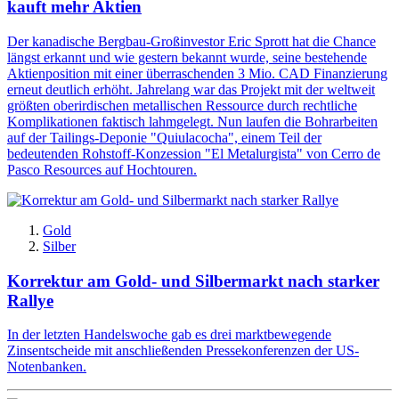
kauft mehr Aktien
Der kanadische Bergbau-Großinvestor Eric Sprott hat die Chance
längst erkannt und wie gestern bekannt wurde, seine bestehende
Aktienposition mit einer überraschenden 3 Mio. CAD Finanzierung
erneut deutlich erhöht. Jahrelang war das Projekt mit der weltweit
größten oberirdischen metallischen Ressource durch rechtliche
Komplikationen faktisch lahmgelegt. Nun laufen die Bohrarbeiten
auf der Tailings-Deponie "Quiulacocha", einem Teil der
bedeutenden Rohstoff-Konzession "El Metalurgista" von Cerro de
Pasco Resources auf Hochtouren.
Gold
Silber
Korrektur am Gold- und Silbermarkt nach starker
Rallye
In der letzten Handelswoche gab es drei marktbewegende
Zinsentscheide mit anschließenden Pressekonferenzen der US-
Notenbanken.