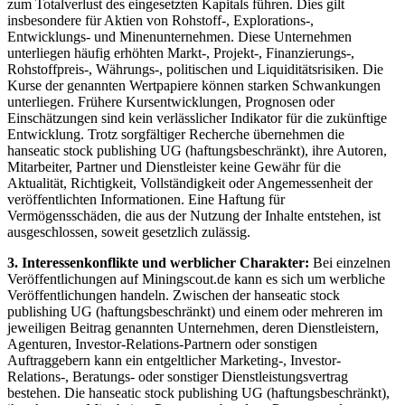
zum Totalverlust des eingesetzten Kapitals führen. Dies gilt
insbesondere für Aktien von Rohstoff-, Explorations-,
Entwicklungs- und Minenunternehmen. Diese Unternehmen
unterliegen häufig erhöhten Markt-, Projekt-, Finanzierungs-,
Rohstoffpreis-, Währungs-, politischen und Liquiditätsrisiken. Die
Kurse der genannten Wertpapiere können starken Schwankungen
unterliegen. Frühere Kursentwicklungen, Prognosen oder
Einschätzungen sind kein verlässlicher Indikator für die zukünftige
Entwicklung. Trotz sorgfältiger Recherche übernehmen die
hanseatic stock publishing UG (haftungsbeschränkt), ihre Autoren,
Mitarbeiter, Partner und Dienstleister keine Gewähr für die
Aktualität, Richtigkeit, Vollständigkeit oder Angemessenheit der
veröffentlichten Informationen. Eine Haftung für
Vermögensschäden, die aus der Nutzung der Inhalte entstehen, ist
ausgeschlossen, soweit gesetzlich zulässig.
3. Interessenkonflikte und werblicher Charakter:
Bei einzelnen
Veröffentlichungen auf Miningscout.de kann es sich um werbliche
Veröffentlichungen handeln. Zwischen der hanseatic stock
publishing UG (haftungsbeschränkt) und einem oder mehreren im
jeweiligen Beitrag genannten Unternehmen, deren Dienstleistern,
Agenturen, Investor-Relations-Partnern oder sonstigen
Auftraggebern kann ein entgeltlicher Marketing-, Investor-
Relations-, Beratungs- oder sonstiger Dienstleistungsvertrag
bestehen. Die hanseatic stock publishing UG (haftungsbeschränkt),