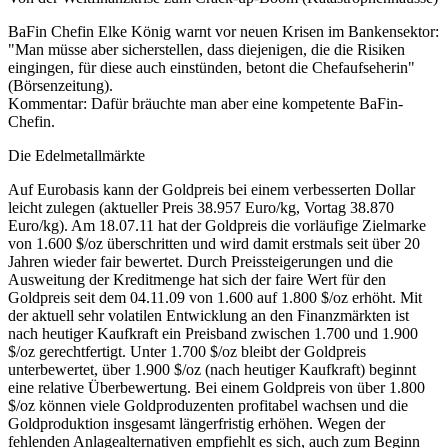
BaFin Chefin Elke König warnt vor neuen Krisen im Bankensektor:
"Man müsse aber sicherstellen, dass diejenigen, die die Risiken
eingingen, für diese auch einstünden, betont die Chefaufseherin"
(Börsenzeitung).
Kommentar: Dafür bräuchte man aber eine kompetente BaFin-
Chefin.
Die Edelmetallmärkte
Auf Eurobasis kann der Goldpreis bei einem verbesserten Dollar
leicht zulegen (aktueller Preis 38.957 Euro/kg, Vortag 38.870
Euro/kg). Am 18.07.11 hat der Goldpreis die vorläufige Zielmarke
von 1.600 $/oz überschritten und wird damit erstmals seit über 20
Jahren wieder fair bewertet. Durch Preissteigerungen und die
Ausweitung der Kreditmenge hat sich der faire Wert für den
Goldpreis seit dem 04.11.09 von 1.600 auf 1.800 $/oz erhöht. Mit
der aktuell sehr volatilen Entwicklung an den Finanzmärkten ist
nach heutiger Kaufkraft ein Preisband zwischen 1.700 und 1.900
$/oz gerechtfertigt. Unter 1.700 $/oz bleibt der Goldpreis
unterbewertet, über 1.900 $/oz (nach heutiger Kaufkraft) beginnt
eine relative Überbewertung. Bei einem Goldpreis von über 1.800
$/oz können viele Goldproduzenten profitabel wachsen und die
Goldproduktion insgesamt längerfristig erhöhen. Wegen der
fehlenden Anlagealternativen empfiehlt es sich, auch zum Beginn