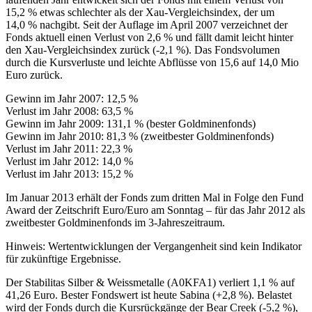
15,2 % etwas schlechter als der Xau-Vergleichsindex, der um
14,0 % nachgibt. Seit der Auflage im April 2007 verzeichnet der
Fonds aktuell einen Verlust von 2,6 % und fällt damit leicht hinter
den Xau-Vergleichsindex zurück (-2,1 %). Das Fondsvolumen
durch die Kursverluste und leichte Abflüsse von 15,6 auf 14,0 Mio
Euro zurück.
Gewinn im Jahr 2007: 12,5 %
Verlust im Jahr 2008: 63,5 %
Gewinn im Jahr 2009: 131,1 % (bester Goldminenfonds)
Gewinn im Jahr 2010: 81,3 % (zweitbester Goldminenfonds)
Verlust im Jahr 2011: 22,3 %
Verlust im Jahr 2012: 14,0 %
Verlust im Jahr 2013: 15,2 %
Im Januar 2013 erhält der Fonds zum dritten Mal in Folge den Fund
Award der Zeitschrift Euro/Euro am Sonntag – für das Jahr 2012 als
zweitbester Goldminenfonds im 3-Jahreszeitraum.
Hinweis: Wertentwicklungen der Vergangenheit sind kein Indikator
für zukünftige Ergebnisse.
Der Stabilitas Silber & Weissmetalle (A0KFA1) verliert 1,1 % auf
41,26 Euro. Bester Fondswert ist heute Sabina (+2,8 %). Belastet
wird der Fonds durch die Kursrückgänge der Bear Creek (-5,2 %),