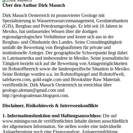
Über den Author Dirk Masuch
Dirk Masuch Oesterreich ist promovierter Geologe mit
Spezialisierung in Wasserressourcenmanagement, Geodatenbanken
(GIS), Bergbau und Petroleumgeologie. Er lebt seit 16 Jahren in
Mexiko, hat umfassendes Wissen über die dortigen
regionalgeologischen Verhältnisse und kennt sich aus in der
Bergbau- und Ölindustrie des Landes. Seine Consultingtätigkeit
umfaßt die Bewertung von Bergbaufirmen für private und
institutionelle Anleger. Der geographische Schwerpunkt liegt dabei
in Lateinamerika und insbesondere in Mexiko. Seine journalistische
Tätigkeit bezieht sich auf die Bewertung von Anlagemöglichkeiten
im Rohstoffbereich sowie die landesspezifische Situation in Mexiko.
Seine Beiträge wurden u.a. im Rohstoffspiegel und Rohstoffwelt,
safehaven.com, gold-eagle.com und Brookshire Raw Materials
veröffentlicht. Dirk Masuch Oesterreich ist erreichbar über
geologo.aleman@gmail.com und
http://geologoaleman.blogspot.com.
Disclaimer, Risikohinweis & Interessenkonflikte
1. Informationsfunktion und Haftungsausschluss:
Die auf
www.miningscout.de veröffentlichten Inhalte dienen ausschließlich
der allgemeinen Information. Sie stellen weder eine individuelle
Anlageberatung noch eine Finanzanalyse, Anlageempfehlung,