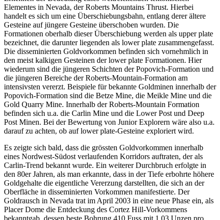
Elementes in Nevada, der Roberts Mountains Thrust. Hierbei
handelt es sich um eine Überschiebungsbahn, entlang derer ältere
Gesteine auf jüngere Gesteine überschoben wurden. Die
Formationen oberhalb dieser Überschiebung werden als upper plate
bezeichnet, die darunter liegenden als lower plate zusammengefasst.
Die disseminierten Goldvorkommen befinden sich vornehmlich in
den meist kalkigen Gesteinen der lower plate Formationen. Hier
wiederum sind die jüngeren Schichten der Popovich-Formation und
die jüngeren Bereiche der Roberts-Mountain-Formation am
intensivsten vererzt. Beispiele für bekannte Goldminen innerhalb der
Popovich-Formation sind die Betze Mine, die Meikle Mine und die
Gold Quarry Mine. Innerhalb der Roberts-Mountain Formation
befinden sich u.a. die Carlin Mine und die Lower Post und Deep
Post Minen. Bei der Bewertung von Junior Explorern wäre also u.a.
darauf zu achten, ob auf lower plate-Gesteine exploriert wird.
Es zeigte sich bald, dass die grössten Goldvorkommen innerhalb
eines Nordwest-Südost verlaufenden Korridors auftraten, der als
Carlin-Trend bekannt wurde. Ein weiterer Durchbruch erfolgte in
den 80er Jahren, als man erkannte, dass in der Tiefe erbohrte höhere
Goldgehalte die eigentliche Vererzung darstellten, die sich an der
Oberfläche in disseminierten Vorkommen manifestierte. Der
Goldrausch in Nevada trat im April 2003 in eine neue Phase ein, als
Placer Dome die Entdeckung des Cortez Hill-Vorkommens
bekanntgab, dessen beste Bohrung 410 Fuss mit 1.03 Unzen pro