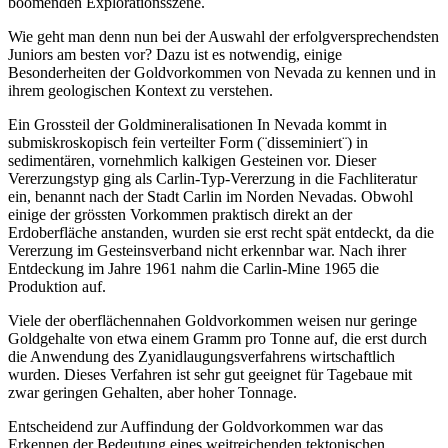
boomenden Explorationsszene.
Wie geht man denn nun bei der Auswahl der erfolgversprechendsten
Juniors am besten vor? Dazu ist es notwendig, einige
Besonderheiten der Goldvorkommen von Nevada zu kennen und in
ihrem geologischen Kontext zu verstehen.
Ein Grossteil der Goldmineralisationen In Nevada kommt in
submiskroskopisch fein verteilter Form (¨disseminiert¨) in
sedimentären, vornehmlich kalkigen Gesteinen vor. Dieser
Vererzungstyp ging als Carlin-Typ-Vererzung in die Fachliteratur
ein, benannt nach der Stadt Carlin im Norden Nevadas. Obwohl
einige der grössten Vorkommen praktisch direkt an der
Erdoberfläche anstanden, wurden sie erst recht spät entdeckt, da die
Vererzung im Gesteinsverband nicht erkennbar war. Nach ihrer
Entdeckung im Jahre 1961 nahm die Carlin-Mine 1965 die
Produktion auf.
Viele der oberflächennahen Goldvorkommen weisen nur geringe
Goldgehalte von etwa einem Gramm pro Tonne auf, die erst durch
die Anwendung des Zyanidlaugungsverfahrens wirtschaftlich
wurden. Dieses Verfahren ist sehr gut geeignet für Tagebaue mit
zwar geringen Gehalten, aber hoher Tonnage.
Entscheidend zur Auffindung der Goldvorkommen war das
Erkennen der Bedeutung eines weitreichenden tektonischen