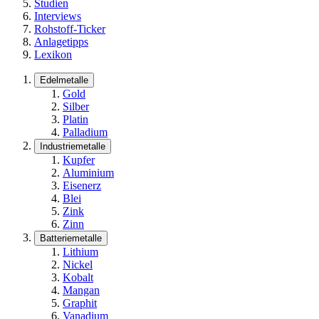
Studien
Interviews
Rohstoff-Ticker
Anlagetipps
Lexikon
Edelmetalle
Gold
Silber
Platin
Palladium
Industriemetalle
Kupfer
Aluminium
Eisenerz
Blei
Zink
Zinn
Batteriemetalle
Lithium
Nickel
Kobalt
Mangan
Graphit
Vanadium