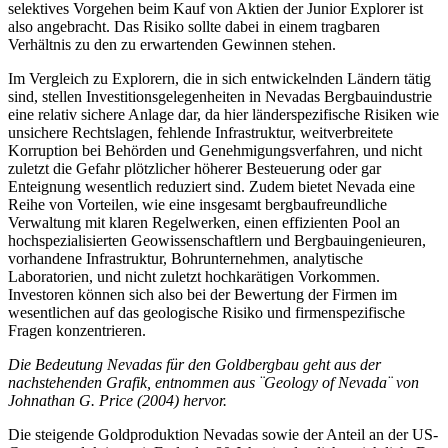
selektives Vorgehen beim Kauf von Aktien der Junior Explorer ist
also angebracht. Das Risiko sollte dabei in einem tragbaren
Verhältnis zu den zu erwartenden Gewinnen stehen.
Im Vergleich zu Explorern, die in sich entwickelnden Ländern tätig
sind, stellen Investitionsgelegenheiten in Nevadas Bergbauindustrie
eine relativ sichere Anlage dar, da hier länderspezifische Risiken wie
unsichere Rechtslagen, fehlende Infrastruktur, weitverbreitete
Korruption bei Behörden und Genehmigungsverfahren, und nicht
zuletzt die Gefahr plötzlicher höherer Besteuerung oder gar
Enteignung wesentlich reduziert sind. Zudem bietet Nevada eine
Reihe von Vorteilen, wie eine insgesamt bergbaufreundliche
Verwaltung mit klaren Regelwerken, einen effizienten Pool an
hochspezialisierten Geowissenschaftlern und Bergbauingenieuren,
vorhandene Infrastruktur, Bohrunternehmen, analytische
Laboratorien, und nicht zuletzt hochkarätigen Vorkommen.
Investoren können sich also bei der Bewertung der Firmen im
wesentlichen auf das geologische Risiko und firmenspezifische
Fragen konzentrieren.
Die Bedeutung Nevadas für den Goldbergbau geht aus der
nachstehenden Grafik, entnommen aus ¨Geology of Nevada¨ von
Johnathan G. Price (2004) hervor.
Die steigende Goldproduktion Nevadas sowie der Anteil an der US-