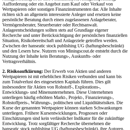
Aufforderung oder ein Angebot zum Kauf oder Verkauf von
Wertpapieren oder sonstigen Finanzinstrumenten dar. Alle Inhalte
richten sich an allgemein interessierte Anleger und ersetzen keine
persönliche Beratung durch einen zugelassenen Anlageberater,
Vermögensberater, Steuerberater oder Rechtsanwalt.
Anlageentscheidungen sollten stets auf Grundlage eigener
Recherche und unter Berücksichtigung der persönlichen finanziellen
Situation, Risikobereitschaft und Anlageziele getroffen werden.
Zwischen der hanseatic stock publishing UG (haftungsbeschränkt)
und den Lesern bzw. Nutzern von Miningscout.de entsteht durch die
Nutzung der Inhalte kein Beratungs-, Auskunfts- oder
Vertragsverhältnis.
2. Risikoaufklärung:
Der Erwerb von Aktien und anderen
Wertpapieren ist mit erheblichen Risiken verbunden und kann bis
zum Totalverlust des eingesetzten Kapitals führen. Dies gilt
insbesondere für Aktien von Rohstoff-, Explorations-,
Entwicklungs- und Minenunternehmen. Diese Unternehmen
unterliegen häufig erhöhten Markt-, Projekt-, Finanzierungs-,
Rohstoffpreis-, Währungs-, politischen und Liquiditätsrisiken. Die
Kurse der genannten Wertpapiere können starken Schwankungen
unterliegen. Frühere Kursentwicklungen, Prognosen oder
Einschätzungen sind kein verlässlicher Indikator für die zukünftige
Entwicklung. Trotz sorgfältiger Recherche übernehmen die
hanseatic stock publishing UG (haftungsbeschränkt), ihre Autoren,