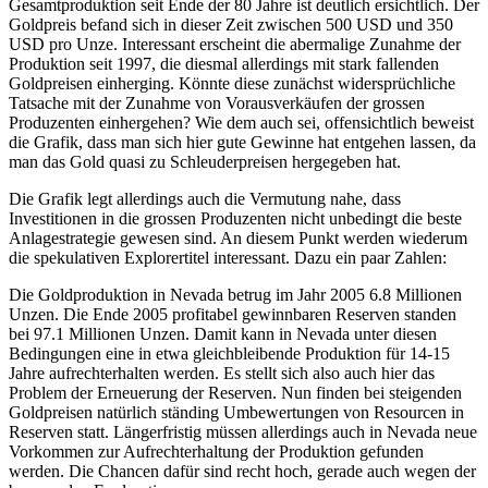
Gesamtproduktion seit Ende der 80 Jahre ist deutlich ersichtlich. Der
Goldpreis befand sich in dieser Zeit zwischen 500 USD und 350
USD pro Unze. Interessant erscheint die abermalige Zunahme der
Produktion seit 1997, die diesmal allerdings mit stark fallenden
Goldpreisen einherging. Könnte diese zunächst widersprüchliche
Tatsache mit der Zunahme von Vorausverkäufen der grossen
Produzenten einhergehen? Wie dem auch sei, offensichtlich beweist
die Grafik, dass man sich hier gute Gewinne hat entgehen lassen, da
man das Gold quasi zu Schleuderpreisen hergegeben hat.
Die Grafik legt allerdings auch die Vermutung nahe, dass
Investitionen in die grossen Produzenten nicht unbedingt die beste
Anlagestrategie gewesen sind. An diesem Punkt werden wiederum
die spekulativen Explorertitel interessant. Dazu ein paar Zahlen:
Die Goldproduktion in Nevada betrug im Jahr 2005 6.8 Millionen
Unzen. Die Ende 2005 profitabel gewinnbaren Reserven standen
bei 97.1 Millionen Unzen. Damit kann in Nevada unter diesen
Bedingungen eine in etwa gleichbleibende Produktion für 14-15
Jahre aufrechterhalten werden. Es stellt sich also auch hier das
Problem der Erneuerung der Reserven. Nun finden bei steigenden
Goldpreisen natürlich ständing Umbewertungen von Resourcen in
Reserven statt. Längerfristig müssen allerdings auch in Nevada neue
Vorkommen zur Aufrechterhaltung der Produktion gefunden
werden. Die Chancen dafür sind recht hoch, gerade auch wegen der