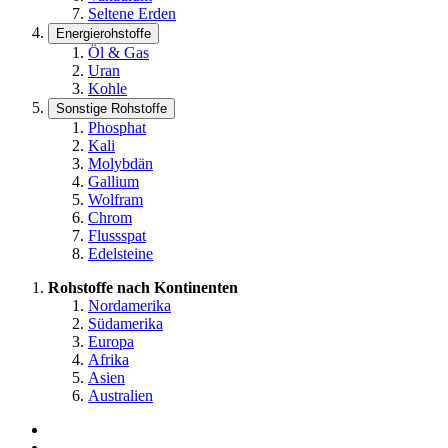
Seltene Erden
Energierohstoffe
Öl & Gas
Uran
Kohle
Sonstige Rohstoffe
Phosphat
Kali
Molybdän
Gallium
Wolfram
Chrom
Flussspat
Edelsteine
Rohstoffe nach Kontinenten
Nordamerika
Südamerika
Europa
Afrika
Asien
Australien