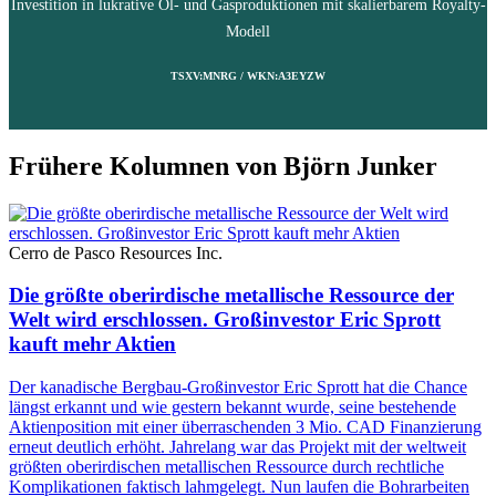
Investition in lukrative Öl- und Gasproduktionen mit skalierbarem Royalty-
Modell
TSXV:MNRG / WKN:A3EYZW
Frühere Kolumnen von Björn Junker
Cerro de Pasco Resources Inc.
Die größte oberirdische metallische Ressource der
Welt wird erschlossen. Großinvestor Eric Sprott
kauft mehr Aktien
Der kanadische Bergbau-Großinvestor Eric Sprott hat die Chance
längst erkannt und wie gestern bekannt wurde, seine bestehende
Aktienposition mit einer überraschenden 3 Mio. CAD Finanzierung
erneut deutlich erhöht. Jahrelang war das Projekt mit der weltweit
größten oberirdischen metallischen Ressource durch rechtliche
Komplikationen faktisch lahmgelegt. Nun laufen die Bohrarbeiten