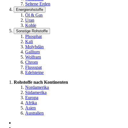
Seltene Erden
Energierohstoffe
Öl & Gas
Uran
Kohle
Sonstige Rohstoffe
Phosphat
Kali
Molybdän
Gallium
Wolfram
Chrom
Flussspat
Edelsteine
Rohstoffe nach Kontinenten
Nordamerika
Südamerika
Europa
Afrika
Asien
Australien