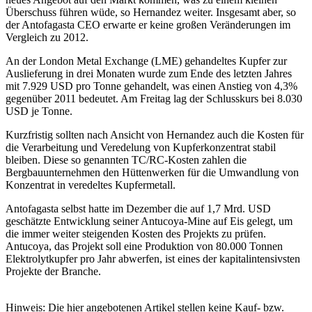
Überschuss führen wüde, so Hernandez weiter. Insgesamt aber, so
der Antofagasta CEO erwarte er keine großen Veränderungen im
Vergleich zu 2012.
An der London Metal Exchange (LME) gehandeltes Kupfer zur
Auslieferung in drei Monaten wurde zum Ende des letzten Jahres
mit 7.929 USD pro Tonne gehandelt, was einen Anstieg von 4,3%
gegenüber 2011 bedeutet. Am Freitag lag der Schlusskurs bei 8.030
USD je Tonne.
Kurzfristig sollten nach Ansicht von Hernandez auch die Kosten für
die Verarbeitung und Veredelung von Kupferkonzentrat stabil
bleiben. Diese so genannten TC/RC-Kosten zahlen die
Bergbauunternehmen den Hüttenwerken für die Umwandlung von
Konzentrat in veredeltes Kupfermetall.
Antofagasta selbst hatte im Dezember die auf 1,7 Mrd. USD
geschätzte Entwicklung seiner Antucoya-Mine auf Eis gelegt, um
die immer weiter steigenden Kosten des Projekts zu prüfen.
Antucoya, das Projekt soll eine Produktion von 80.000 Tonnen
Elektrolytkupfer pro Jahr abwerfen, ist eines der kapitalintensivsten
Projekte der Branche.
Hinweis: Die hier angebotenen Artikel stellen keine Kauf- bzw.