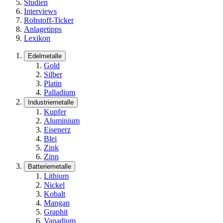
Studien
Interviews
Rohstoff-Ticker
Anlagetipps
Lexikon
Edelmetalle
Gold
Silber
Platin
Palladium
Industriemetalle
Kupfer
Aluminium
Eisenerz
Blei
Zink
Zinn
Batteriemetalle
Lithium
Nickel
Kobalt
Mangan
Graphit
Vanadium