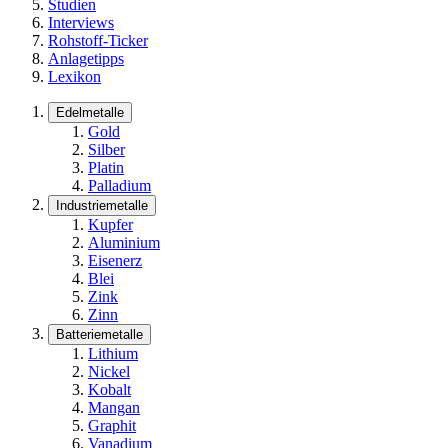
Studien
Interviews
Rohstoff-Ticker
Anlagetipps
Lexikon
Edelmetalle
Gold
Silber
Platin
Palladium
Industriemetalle
Kupfer
Aluminium
Eisenerz
Blei
Zink
Zinn
Batteriemetalle
Lithium
Nickel
Kobalt
Mangan
Graphit
Vanadium