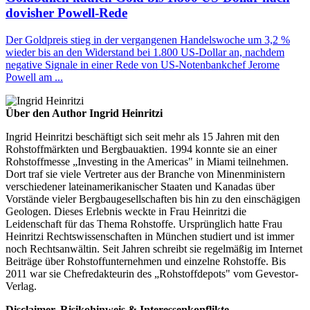
dovisher Powell-Rede
Der Goldpreis stieg in der vergangenen Handelswoche um 3,2 %
wieder bis an den Widerstand bei 1.800 US-Dollar an, nachdem
negative Signale in einer Rede von US-Notenbankchef Jerome
Powell am ...
Über den Author Ingrid Heinritzi
Ingrid Heinritzi beschäftigt sich seit mehr als 15 Jahren mit den
Rohstoffmärkten und Bergbauaktien. 1994 konnte sie an einer
Rohstoffmesse „Investing in the Americas" in Miami teilnehmen.
Dort traf sie viele Vertreter aus der Branche von Minenministern
verschiedener lateinamerikanischer Staaten und Kanadas über
Vorstände vieler Bergbaugesellschaften bis hin zu den einschägigen
Geologen. Dieses Erlebnis weckte in Frau Heinritzi die
Leidenschaft für das Thema Rohstoffe. Ursprünglich hatte Frau
Heinritzi Rechtswissenschaften in München studiert und ist immer
noch Rechtsanwältin. Seit Jahren schreibt sie regelmäßig im Internet
Beiträge über Rohstoffunternehmen und einzelne Rohstoffe. Bis
2011 war sie Chefredakteurin des „Rohstoffdepots" vom Gevestor-
Verlag.
Disclaimer, Risikohinweis & Interessenkonflikte