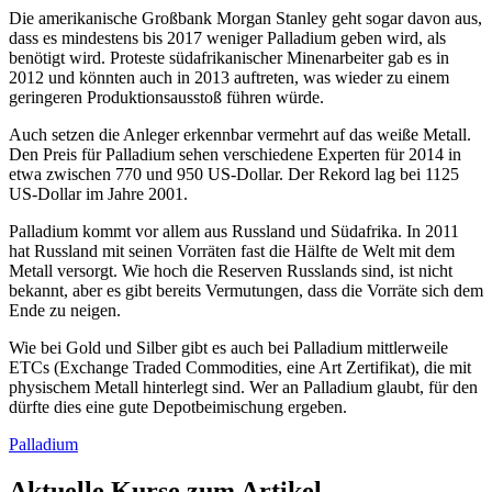
Die amerikanische Großbank Morgan Stanley geht sogar davon aus,
dass es mindestens bis 2017 weniger Palladium geben wird, als
benötigt wird. Proteste südafrikanischer Minenarbeiter gab es in
2012 und könnten auch in 2013 auftreten, was wieder zu einem
geringeren Produktionsausstoß führen würde.
Auch setzen die Anleger erkennbar vermehrt auf das weiße Metall.
Den Preis für Palladium sehen verschiedene Experten für 2014 in
etwa zwischen 770 und 950 US-Dollar. Der Rekord lag bei 1125
US-Dollar im Jahre 2001.
Palladium kommt vor allem aus Russland und Südafrika. In 2011
hat Russland mit seinen Vorräten fast die Hälfte de Welt mit dem
Metall versorgt. Wie hoch die Reserven Russlands sind, ist nicht
bekannt, aber es gibt bereits Vermutungen, dass die Vorräte sich dem
Ende zu neigen.
Wie bei Gold und Silber gibt es auch bei Palladium mittlerweile
ETCs (Exchange Traded Commodities, eine Art Zertifikat), die mit
physischem Metall hinterlegt sind. Wer an Palladium glaubt, für den
dürfte dies eine gute Depotbeimischung ergeben.
Palladium
Aktuelle Kurse zum Artikel