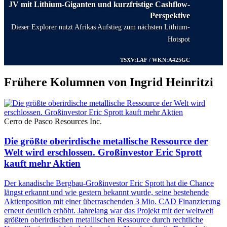
JV mit Lithium-Giganten und kurzfristige Cashflow-
Perspektive
Dieser Explorer nutzt Afrikas Aufstieg zum nächsten Lithium-
Hotspot
TSXV:LAF / WKN:A425GC
Frühere Kolumnen von Ingrid Heinritzi
Cerro de Pasco Resources Inc.
Die größte oberirdische metallische Ressource der
Welt wird erschlossen. Großinvestor Eric Sprott
kauft mehr Aktien
Der kanadische Bergbau-Großinvestor Eric Sprott hat die Chance
längst erkannt und wie gestern bekannt wurde, seine bestehende
Aktienposition mit einer überraschenden 3 Mio. CAD Finanzierung
erneut deutlich erhöht. Jahrelang war das Projekt mit der weltweit
größten oberirdischen metallischen Ressource durch rechtliche