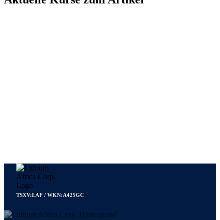
TSXV:LAF / WKN:A425GC