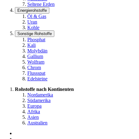
Seltene Erden
Energierohstoffe
Öl & Gas
Uran
Kohle
Sonstige Rohstoffe
Phosphat
Kali
Molybdän
Gallium
Wolfram
Chrom
Flussspat
Edelsteine
Rohstoffe nach Kontinenten
Nordamerika
Südamerika
Europa
Afrika
Asien
Australien