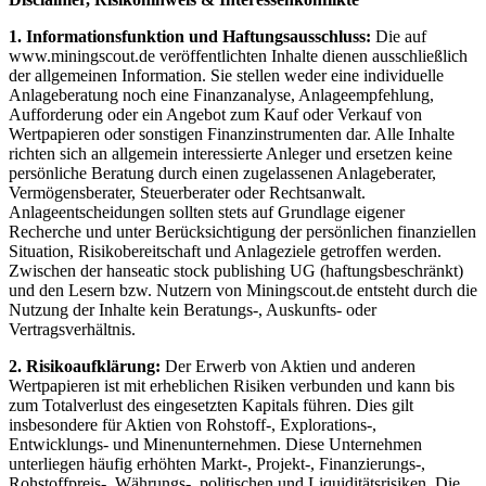
1. Informationsfunktion und Haftungsausschluss:
Die auf
www.miningscout.de veröffentlichten Inhalte dienen ausschließlich
der allgemeinen Information. Sie stellen weder eine individuelle
Anlageberatung noch eine Finanzanalyse, Anlageempfehlung,
Aufforderung oder ein Angebot zum Kauf oder Verkauf von
Wertpapieren oder sonstigen Finanzinstrumenten dar. Alle Inhalte
richten sich an allgemein interessierte Anleger und ersetzen keine
persönliche Beratung durch einen zugelassenen Anlageberater,
Vermögensberater, Steuerberater oder Rechtsanwalt.
Anlageentscheidungen sollten stets auf Grundlage eigener
Recherche und unter Berücksichtigung der persönlichen finanziellen
Situation, Risikobereitschaft und Anlageziele getroffen werden.
Zwischen der hanseatic stock publishing UG (haftungsbeschränkt)
und den Lesern bzw. Nutzern von Miningscout.de entsteht durch die
Nutzung der Inhalte kein Beratungs-, Auskunfts- oder
Vertragsverhältnis.
2. Risikoaufklärung:
Der Erwerb von Aktien und anderen
Wertpapieren ist mit erheblichen Risiken verbunden und kann bis
zum Totalverlust des eingesetzten Kapitals führen. Dies gilt
insbesondere für Aktien von Rohstoff-, Explorations-,
Entwicklungs- und Minenunternehmen. Diese Unternehmen
unterliegen häufig erhöhten Markt-, Projekt-, Finanzierungs-,
Rohstoffpreis-, Währungs-, politischen und Liquiditätsrisiken. Die